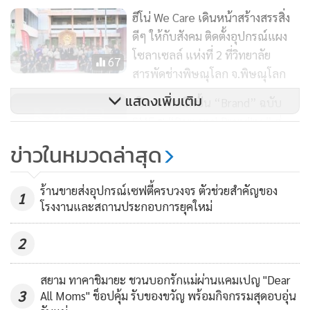
ฮีโน่ We Care เดินหน้าสร้างสรรสิ่ง
นายไบรอัน ฮิลล์ ผู้อำนวยการ ท็อปส์ ท้องถิ่น บริษัท เซ็นทรัล ฟู้ด
ดีๆ ให้กับสังคม ติดตั้งอุปกรณ์แผง
รีเทล จำกัด ในเครือเซ็นทรัล รีเทล กล่าวว่า ตลอดระยะเวลา 1 ปี
โซลาเซลล์ แห่งที่ 2 ที่วิทยาลัย
67
ตั้งแต่เริ่มดำเนินโครงการท็อปส์ ท้องถิ่น มีผู้ประกอบการเอสเอ็
สารพัดช่างพิษณุโลก จ.พิษณุโลก
มอีสมัครเข้าร่วมโครงการกว่า 700 รายจากทั่วประเทศ ขับ
แสดงเพิ่มเติม
เปิด 4 เทคนิคปั้น “Brand” ฉบับ
เคลื่อนให้เอสเอ็มอีไทยได้ค้นพบโอกาสและสร้างการเติบโตทาง
SME ชู “Personal Branding” สู่
ธุรกิจอย่างยั่งยืน ภายใต้แนวคิด "Discover Opportunities
หมัดเด็ดการเติบโตอย่างแข็งแกร่ง
Together" ด้วยบทบาทการทำหน้าที่เป็นสะพานเชื่อมระหว่างผู้
559
ข่าวในหมวดล่าสุด
ประกอบการเอสเอ็มอีที่มีศักยภาพสูง เปิดพื้นที่วางจำหน่าย
SIX Network ประกาศรีแบรนด์ครั้ง
สินค้าและยกระดับสู่ร้านค้าโมเดิร์นเทรด ช่วยให้ลูกค้าได้เข้าถึง
ร้านขายส่งอุปกรณ์เซฟตี้ครบวงจร ตัวช่วยสำคัญของ
ใหญ่ ปรับโฉมการดำเนินงานใหม่
1
สินค้าคุณภาพที่หลากหลาย
โรงงานและสถานประกอบการยุคใหม่
เพื่อสนับสนุนธุรกิจที่สนใจเข้าสู่โลก
91
บล็อกเชน
2
ปัจจุบันมีผู้ประกอบการที่ได้รับการคัดเลือกเป็นพาร์ตเนอร์ร่วม
กับท็อปส์ 70 ราย และมีผลิตภัณฑ์รวมทั้งสิ้น 170 รายการที่ได้รับ
สยาม ทาคาชิมายะ ชวนบอกรักแม่ผ่านแคมเปญ "Dear
การพัฒนาคุณภาพในทุกด้านเพื่อวางจำหน่ายที่ท็อปส์ ซึ่งท็อปส์
3
All Moms" ช็อปคุ้ม รับของขวัญ พร้อมกิจกรรมสุดอบอุ่น
ท้องถิ่น พร้อมเดินหน้าเพื่อโอกาสและการเติบโตอย่างยั่งยืนของ