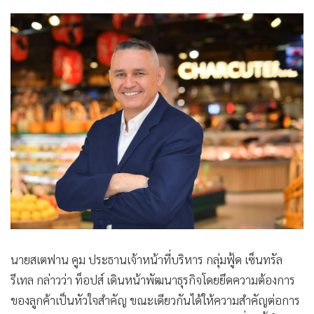
•
เกม
•
วิทยาศาสตร์
•
SMEs
•
หุ้น
•
อินโดจีน
•
กองทุนรวม
•
Celeb Online
•
Factcheck
•
ญี่ปุ่น
•
News1
•
Gotomanager
นายสเตฟาน คูม ประธานเจ้าหน้าที่บริหาร กลุ่มฟู้ด เซ็นทรัล
รีเทล กล่าวว่า ท็อปส์ เดินหน้าพัฒนาธุรกิจโดยยึดความต้องการ
ของลูกค้าเป็นหัวใจสำคัญ ขณะเดียวกันได้ให้ความสำคัญต่อการ