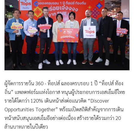
•
Good health & Well-being
•
Green Innovation & SD
•
Management & HR
•
MGR Live
•
Infographic
•
การเมือง
•
ท่องเที่ยว
•
กีฬา
•
ต่างประเทศ
ผู้จัดการรายวัน 360 - ท็อปส์ ฉลองครบรอบ 1 ปี “ท็อปส์ ท้อง
•
Special Scoop
ถิ่น” แพลตฟอร์มแห่งโอกาส หนุนผู้ประกอบการเอสเอ็มอีไทย
•
เศรษฐกิจ-ธุรกิจ
รายได้โตกว่า 120% เดินหน้าส่งต่อแนวคิด “Discover
•
จีน
Opportunities Together” พร้อมเปิดสถิติสำคัญจากการเดิน
•
ชุมชน-คุณภาพชีวิต
หน้าสนับสนุนเอสเอ็มอีอย่างต่อเนื่อง สร้างรายได้รวมกว่า 20
•
อาชญากรรม
ล้านบาทภายในปีเดียว
•
Motoring