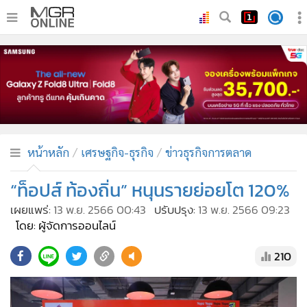
•
หน้าหลัก
•
ทันเหตุการณ์
•
ภาคใต้
•
ภูมิภาค
•
Online Section
หน้าหลัก
เศรษฐกิจ-ธุรกิจ
ข่าวธุรกิจการตลาด
•
บันเทิง
•
ผู้จัดการรายวัน
“ท็อปส์ ท้องถิ่น” หนุนรายย่อยโต 120%
•
คอลัมนิสต์
เผยแพร่:
13 พ.ย. 2566 00:43
ปรับปรุง:
13 พ.ย. 2566 09:23
•
ละคร
โดย: ผู้จัดการออนไลน์
•
CbizReview
210
•
Cyber BIZ
•
ผู้จัดกวน