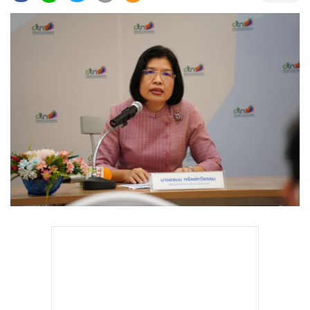
•
Good health & Well-being
•
Green Innovation & SD
•
Management & HR
•
MGR Live
•
Infographic
•
การเมือง
•
ท่องเที่ยว
•
กีฬา
•
ต่างประเทศ
•
Special Scoop
•
เศรษฐกิจ-ธุรกิจ
•
จีน
•
ชุมชน-คุณภาพชีวิต
•
อาชญากรรม
•
Motoring