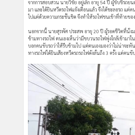
จากการสอบสวน นายวิชัย อยู่เล็ก อายุ 54 ปี ผู้ขับขี่รถย
มา และได้ยินหวีดรถไฟแจ้งเตือนแล้ว จึงได้ชะลอรถ แต่คน
ไปแต่ด้วยความกระชั้นชิด จึงทำให้รถไฟชนเข้าที่ท้ายข
นอกจากนี้ นายสุรพัศ ประสพ อายุ 20 ปี ผู้รอดชีวิตที่น
ข้ามทางรถไฟ ตนเองเห็นว่ามีขบวนรถไฟพุ่งใกล้เข้ามาในระย
บอกคนขับรถว่าให้รีบข้ามไป แต่ตนเองมองว่าไม่น่าจะทัน
ทางรถไฟได้ยินเสียงหวีดรถรถไฟดังลั่นถึง 3 ครั้ง แต่คนขั