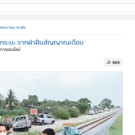
ี่ใช้
คมนาคม-ขนส่ง
นรถกระบะ จากฝ่าฝืนสัญญาณเตือน
ine
ัดการออนไลน์
้นสูง
869