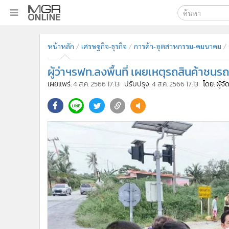
เลือกเครื่องมือท
•
หน้าหลัก
หน้าหลัก
เศรษฐกิจ-ธุรกิจ
การค้า-อุตสาหกรรม-คมนาคม
ค้นหา
•
ทันเหตุการณ์
Google
•
ภาคใต้
ผู้ว่าฯรฟท.ลงพื้นที่ เผยเหตุรถสินค้าช
•
ภูมิภาค
MGR Onl
เผยแพร่:
4 ส.ค. 2566 17:13
ปรับปรุง:
4 ส.ค. 2566 17:13
โดย: ผู้จ
•
Online Section
ค้นหาขั
•
บันเทิง
•
ผู้จัดการรายวัน
•
คอลัมนิสต์
•
ละคร
•
CbizReview
•
Cyber BIZ
•
ผู้จัดกวน
•
Good health & Well-being
•
Green Innovation & SD