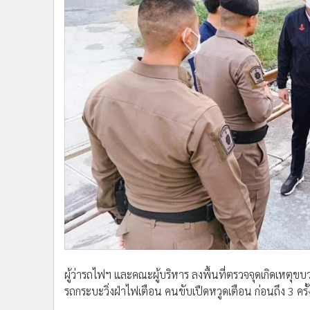
•
Management & HR
•
MGR Live
•
Infographic
•
การเมือง
•
ท่องเที่ยว
•
กีฬา
•
ต่างประเทศ
•
Special Scoop
•
เศรษฐกิจ-ธุรกิจ
•
จีน
•
ชุมชน-คุณภาพชีวิต
•
อาชญากรรม
•
Motoring
•
เกม
•
วิทยาศาสตร์
ผู้ว่ารถไฟฯ และคณะผู้บริหาร ลงพื้นที่ตรวจจุดเกิดเหต
•
SMEs
รถกระบะวิ่งฝ่าไฟเตือน คนขับเปืดหวูดเตือน ก่อนถึง 3 คร
•
หุ้น