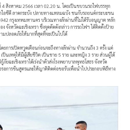
นที่ 4 สิงหาคม 2566 เวลา 02.20 น. โดยเป็นขบวนรถไฟบรรทุก
งจากไอซีดี ลาดกระบัง ปลายทางแหลมฉบัง ชนกับรถยนต์กระบะขน
 5942 กรุงเทพมหานคร บริเวณทางลักผ่านที่ไม่ได้รับอนุญาต หลัก
ง จังหวัดฉะเชิงเทรา ซึ่งจุดตัดดังกล่าว การรถไฟฯ ได้ติดตั้งป้าย
ปลอดภัยให้มากที่สุดที่จะเป็นไปได้
บโดยการเปิดหวูดเตือนก่อนจะถึงทางลักผ่าน จำนวนถึง 3 ครั้ง แต่
็นเหตุให้มีผู้เสียชีวิต เป็นชาย 5 ราย และหญิง 3 ราย ส่วนผู้ได้
กู้ภัยฉะเชิงเทราได้เร่งนำตัวส่งโรงพยาบาลพุทธโสธร จังหวัด
พื่อรอการชันสูตรและให้ญาติติดต่อขอรับเพื่อนำไปประกอบพิธีทาง