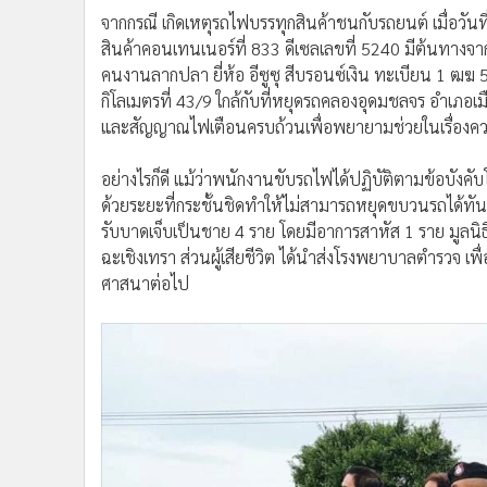
•
อินโดจีน
จากกรณี เกิดเหตุรถไฟบรรทุกสินค้าชนกับรถยนต์ เมื่อวั
•
กองทุนรวม
สินค้าคอนเทนเนอร์ที่ 833 ดีเซลเลขที่ 5240 มีต้นทา
คนงานลากปลา ยี่ห้อ อีซูซุ สีบรอนซ์เงิน ทะเบียน 1 ฒฆ
•
Celeb Online
กิโลเมตรที่ 43/9 ใกล้กับที่หยุดรถคลองอุดมชลจร อำเภอเมือ
•
Factcheck
และสัญญาณไฟเตือนครบถ้วนเพื่อพยายามช่วยในเรื่องความ
•
ญี่ปุ่น
•
News1
อย่างไรก็ดี แม้ว่าพนักงานขับรถไฟได้ปฏิบัติตามข้อบังคั
•
Gotomanager
ด้วยระยะที่กระชั้นชิดทำให้ไม่สามารถหยุดขบวนรถได้ทัน เป
รับบาดเจ็บเป็นชาย 4 ราย โดยมีอาการสาหัส 1 ราย มูลนิธิ
ฉะเชิงเทรา ส่วนผู้เสียชีวิต ได้นำส่งโรงพยาบาลตำรวจ เ
ศาสนาต่อไป