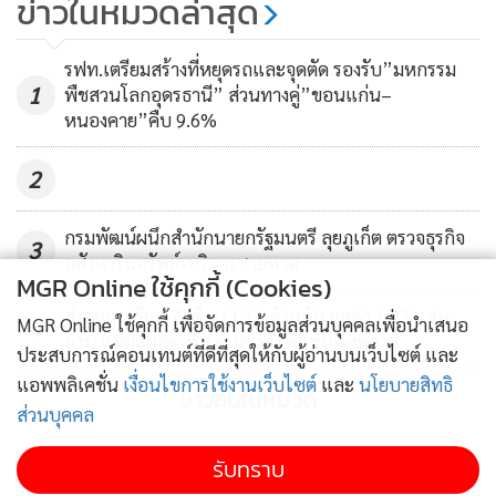
ข่าวในหมวดล่าสุด
นอกจากนี้ ยังมีบริษัท Arup Group ของสหราชอาณาจักร ได้
คิดค้นแพลตฟอร์ม Life Extension and Asset Management
รฟท.เตรียมสร้างที่หยุดรถและจุดตัด รองรับ”มหกรรม
Platform (LEAP) ที่ช่วยลดการปล่อยก๊าซเรือนกระจกและยืด
1
พืชสวนโลกอุดรธานี” ส่วนทางคู่”ขอนแก่น–
อายุการใช้งานของ London Array (ฟาร์มกังหันลมนอกชายฝั่ง
หนองคาย”คืบ 9.6%
สหราชอาณาจักร) ด้วยการใช้ AI และเซ็นเซอร์อัจฉริยะในการ
2
ตรวจความสมบูรณ์ของโครงสร้างกังหัน เพื่อให้สามารถบำรุง
รักษาตามความเสี่ยงได้อย่างเหมาะสม โดยตั้งเป้าว่าจะสามารถ
กรมพัฒน์ผนึกสำนักนายกรัฐมนตรี ลุยภูเก็ต ตรวจธุรกิจ
ลดการปล่อยคาร์บอนตลอดอายุการใช้งานลงได้ร้อยละ 15 และ
3
อสังหาริมทรัพย์-บริการชายหาด
ลดการปล่อยคาร์บอนลง 45,000 เมตริกตันต่อปี ซึ่งคิดเป็นมูลค่า
MGR Online ใช้คุกกี้ (Cookies)
ที่ประหยัดได้ 25 ล้านดอลลาร์สหรัฐต่อปี และบริษัท Shell ของ
ส่งออกทุเรียน 7 เดือน 1.11 ล้านตัน มูลค่า 1.27 แสน
MGR Online ใช้คุกกี้ เพื่อจัดการข้อมูลส่วนบุคคลเพื่อนำเสนอ
4
เนเธอร์แลนด์ ใช้ AI คลาวด์ และข้อมูลที่ได้จากเซ็นเซอร์ เช่น
ล้าน แม้ผลผลิตเพิ่ม ต้นทุนสูง คู่แข่งแย่งตลาด
ประสบการณ์คอนเทนต์ที่ดีที่สุดให้กับผู้อ่านบนเว็บไซต์ และ
ความดัน อุณหภูมิ และอัตราการไหล นำมาวิเคราะห์เพื่อ
แอพพลิเคชั่น
เงื่อนไขการใช้งานเว็บไซต์
และ
นโยบายสิทธิ
ข่าวอื่นในหมวด
ปรับปรุงประสิทธิภาพกระบวนการผลิตแบบ Real-time ทำให้
ส่วนบุคคล
สามารถลดการปล่อยคาร์บอนจากก๊าซ LNG ได้ โดยคาดว่า
รับทราบ
เทคโนโลยีนี้จะสามารถลดการปล่อยคาร์บอนได้ 130,000