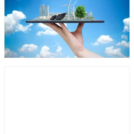
•
Good health & Well-being
•
Green Innovation & SD
•
Management & HR
•
MGR Live
•
Infographic
•
การเมือง
•
ท่องเที่ยว
•
กีฬา
•
ต่างประเทศ
•
Special Scoop
•
เศรษฐกิจ-ธุรกิจ
•
จีน
•
ชุมชน-คุณภาพชีวิต
•
อาชญากรรม
•
Motoring