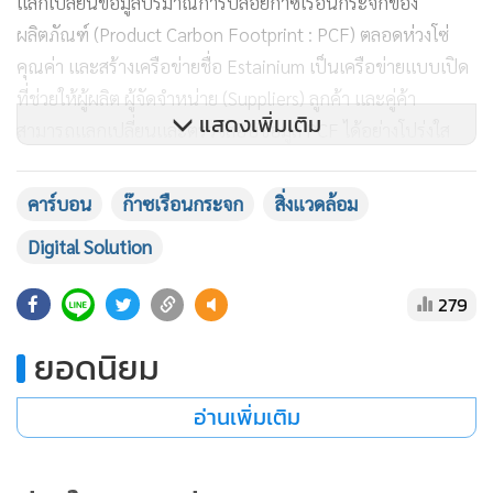
แลกเปลี่ยนข้อมูลปริมาณการปล่อยก๊าซเรือนกระจกของ
ผลิตภัณฑ์ (Product Carbon Footprint : PCF) ตลอดห่วงโซ่
คุณค่า และสร้างเครือข่ายชื่อ Estainium เป็นเครือข่ายแบบเปิด
ที่ช่วยให้ผู้ผลิต ผู้จัดจำหน่าย (Suppliers) ลูกค้า และคู่ค้า
แสดงเพิ่มเติม
สามารถแลกเปลี่ยนและตรวจสอบข้อมูล PCF ได้อย่างโปร่งใส
และน่าเชื่อถือ ในขณะที่บริษัท Brainbox AI ของแคนาดา มีการ
ปรับปรุงระบบปรับสภาพอากาศในอาคาร (Heating
คาร์บอน
ก๊าซเรือนกระจก
สิ่งแวดล้อม
Ventilation and Air Conditioning : HVAC) ของห้างสรรพสินค้า
Digital Solution
นำร่องแห่งหนึ่ง เพื่อลดการปล่อยก๊าซคาร์บอนและต้นทุนค่าใช้
จ่ายของห้างสรรพสินค้า โดยมีการใช้ AI อัตโนมัติประมวลผล
279
ข้อมูลเกี่ยวกับสภาพอากาศในท้องถิ่น อัตราค่าไฟฟ้า และการใช้
พลังงานโดยรวมของห้างสรรพสินค้า เพื่อวิเคราะห์และปรับรูป
ยอดนิยม
แบบการใช้พลังงานให้เหมาะสมกับแต่ละอาคาร ทำให้ปัจจุบัน
อ่านเพิ่มเติม
ห้างสรรพสินค้าดังกล่าวมีค่าไฟฟ้าลดลงร้อยละ 16 และปล่อย
คาร์บอนน้อยลง 32 เมตริกตันต่อปี