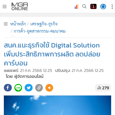
•
หน้าหลัก
หน้าหลัก
เศรษฐกิจ-ธุรกิจ
•
ทันเหตุการณ์
การค้า-อุตสาหกรรม-คมนาคม
•
ภาคใต้
สนค.แนะธุรกิจใช้ Digital Solution
•
ภูมิภาค
•
Online Section
เพิ่มประสิทธิภาพการผลิต ลดปล่อย
•
บันเทิง
คาร์บอน
•
ผู้จัดการรายวัน
เผยแพร่:
21 ก.ค. 2566 12:25
ปรับปรุง:
21 ก.ค. 2566 12:25
•
คอลัมนิสต์
โดย: ผู้จัดการออนไลน์
•
ละคร
279
•
CbizReview
•
Cyber BIZ
•
ผู้จัดกวน