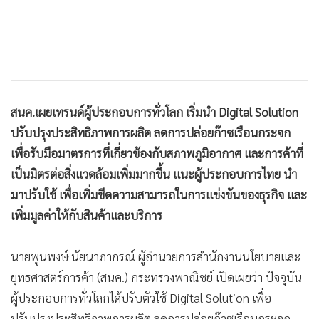
•
เกม
•
วิทยาศาสตร์
•
SMEs
•
หุ้น
•
อินโดจีน
สนค.เผยเทรนด์ผู้ประกอบการทั่วโลก เริ่มนำ Digital Solution
•
กองทุนรวม
ปรับปรุงประสิทธิภาพการผลิต ลดการปล่อยก๊าซเรือนกระจก
•
Celeb Online
เพื่อรับมือมาตรการที่เกี่ยวข้องกับสภาพภูมิอากาศ และการค้าที่
•
Factcheck
เป็นมิตรต่อสิ่งแวดล้อมเพิ่มมากขึ้น แนะผู้ประกอบการไทย นำ
•
ญี่ปุ่น
มาปรับใช้ เพื่อเพิ่มขีดความสามารถในการแข่งขันของธุรกิจ และ
•
News1
เพิ่มมูลค่าให้กับสินค้าและบริการ
•
Gotomanager
นายพูนพงษ์ นัยนาภากรณ์ ผู้อำนวยการสำนักงานนโยบายและ
ยุทธศาสตร์การค้า (สนค.) กระทรวงพาณิชย์ เปิดเผยว่า ปัจจุบัน
ผู้ประกอบการทั่วโลกได้ปรับตัวใช้ Digital Solution เพื่อ
ปรับปรุงประสิทธิภาพการผลิต ลดการปล่อยก๊าซเรือนกระจก