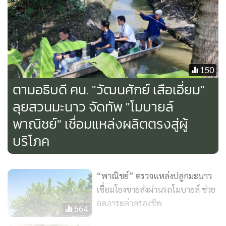
150
ตามอธิบดี คน. "วัฒนศักย์ เสือเอี่ยม"
ลุยสวนมะนาว จัดทัพ "โมบายล์
พาณิชย์" เชื่อมแหล่งผลิตตรงสู่ผู้
บริโภค
“พาณิชย์” ตรวจแหล่งปลูกมะนาว
เชื่อมโยงขายส่งผ่านรถโมบายล์ ช่วย
ลดภาระค่าครองชีพ
564