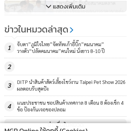
“พาณิชย์” จับมือสมาคมตลาด
แสดงเพิ่มเติม
กลางฯ เชื่อมโยงมะนาวราคาขายส่ง
ผ่านรถโมบายล์ ช่วยลดค่าครองชีพ
63
ข่าวในหมวดล่าสุด
“พาณิชย์” จับมือสมาคมตลาด
กลางฯ เชื่อมโยงมะนาวราคาขายส่ง
จับตา”ภูมิใจไทย”จัดทัพเก้าอี้บิ๊ก”คมนาคม”
1
ผ่านรถโมบาย ช่วยลดค่าครองชีพ
วางตัว“ปลัดคมนาคม”คนใหม่ นั่งยาว 8-10 ปี
41
2
DITP นำสินค้าสัตว์เลี้ยงโชว์งาน Taipei Pet Show 2026
3
ผลตอบรับสุดปัง
แนะประชาชน ชอปสินค้าเทศกาล 8 เดือน 8 ต้องเช็ก 4
4
ข้อ ป้องกันเจอของปลอม
ข่าวอื่นในหมวด
MGR Online ใช้คุกกี้ (Cookies)