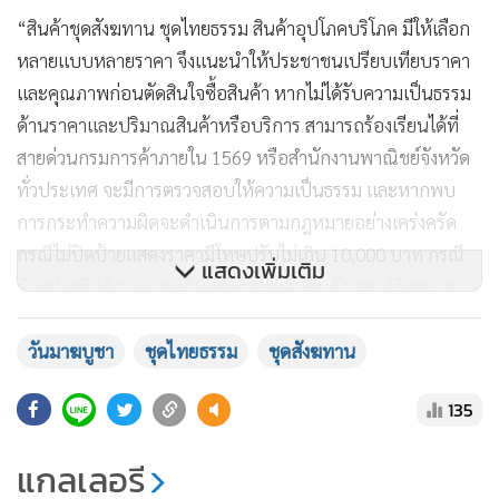
“สินค้าชุดสังฆทาน ชุดไทยธรรม สินค้าอุปโภคบริโภค มีให้เลือก
หลายแบบหลายราคา จึงแนะนำให้ประชาชนเปรียบเทียบราคา
และคุณภาพก่อนตัดสินใจซื้อสินค้า หากไม่ได้รับความเป็นธรรม
ด้านราคาและปริมาณสินค้าหรือบริการ สามารถร้องเรียนได้ที่
สายด่วนกรมการค้าภายใน 1569 หรือสำนักงานพาณิชย์จังหวัด
ทั่วประเทศ จะมีการตรวจสอบให้ความเป็นธรรม และหากพบ
การกระทำความผิดจะดำเนินการตามกฎหมายอย่างเคร่งครัด
กรณีไม่ปิดป้ายแสดงราคามีโทษปรับไม่เกิน 10,000 บาท กรณี
แสดงเพิ่มเติม
จำหน่ายสินค้าราคาสูงเกินสมควร กักตุนสินค้าและปฏิเสธการ
จำหน่ายต้องโทษจำคุกไม่เกิน 7 ปี หรือปรับไม่เกิน 140,000
บาท หรือทั้งจำทั้งปรับ” นายอุดมกล่าว
วันมาฆบูชา
ชุดไทยธรรม
ชุดสังฆทาน
135
แกลเลอรี