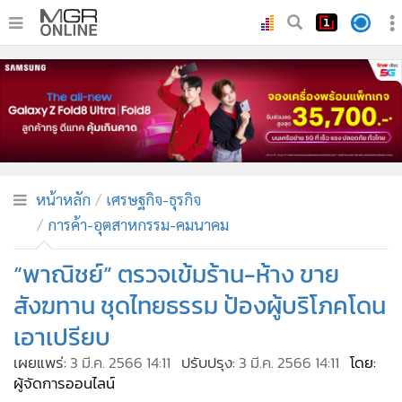
•
หน้าหลัก
•
ทันเหตุการณ์
•
ภาคใต้
•
ภูมิภาค
•
Online Section
หน้าหลัก
เศรษฐกิจ-ธุรกิจ
•
บันเทิง
การค้า-อุตสาหกรรม-คมนาคม
•
ผู้จัดการรายวัน
•
คอลัมนิสต์
“พาณิชย์” ตรวจเข้มร้าน-ห้าง ขาย
•
ละคร
สังฆทาน ชุดไทยธรรม ป้องผู้บริโภคโดน
•
CbizReview
เอาเปรียบ
•
Cyber BIZ
เผยแพร่:
3 มี.ค. 2566 14:11
ปรับปรุง:
3 มี.ค. 2566 14:11
โดย:
•
ผู้จัดกวน
ผู้จัดการออนไลน์