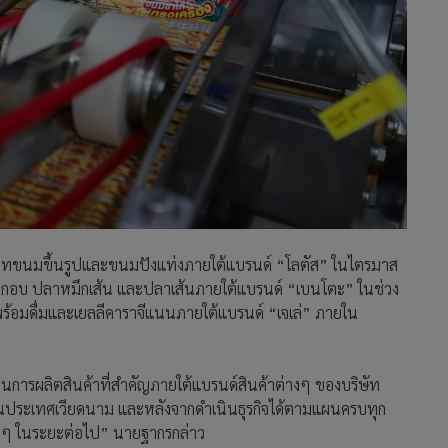
ระเภทขนมขึ้นรูปและขนมปังแท่งภายใต้แบรนด์ “โลตัส” ในไตรมาส
มึกอบ ปลาหมึกเส้น และปลาเส้นภายใต้แบรนด์ “เบนโตะ” ในช่วง
ร้อมดื่มและเยลลีคาราจีแนนภายใต้แบรนด์ “เจเล่” ภายใน
านการผลิตสินค้าที่สำคัญภายใต้แบรนด์สินค้าต่างๆ ของบริษัท
ประเทศเวียดนาม และหลังจากดำเนินธุรกิจได้ตามแผนครบทุก
างๆ ในระยะต่อไป” นายฐากรกล่าว