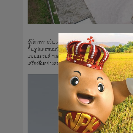
•
อินโดจีน
•
กองทุนรวม
•
Celeb Online
•
Factcheck
•
ญี่ปุ่น
ผู้จัดการรายวัน 360 - SNNP ปักหมุดเวียดนามตั้งโรงงาน
•
News1
ขึ้นรูปและขนมปังแท่งแบรนด์ “โลตัส” หลังจากนั้นจะเพิ
•
Gotomanager
แนนแบรนด์ “เจเล่” ตามลำดับ วางเป้าโรงงานในเวียดนาม
เครื่องดื่มอย่างครบวงจรภายในปี 2566 ตั้งเป้ายอดขายใ