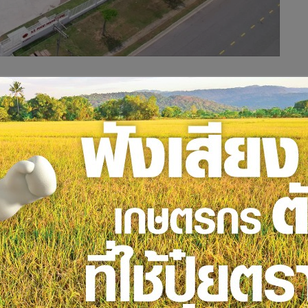
ผลิตสินค้าพื้นที่กว่า 20,000 ตารางเมตร เผยเฟสแรกเริ่มผลิตขนม
่มการผลิตสินค้าแบรนด์ “เบนโตะ” เยลลีพร้อมดื่มและเยลลีคาราจี
เป็นฐานการผลิตสินค้ากลุ่มขนมขบเคี้ยวและกลุ่มผลิตภัณฑ์
นเวียดนามทะลุ 2,000 ล้านบาท เติบโต 7 เท่าภายใน 5 ปี