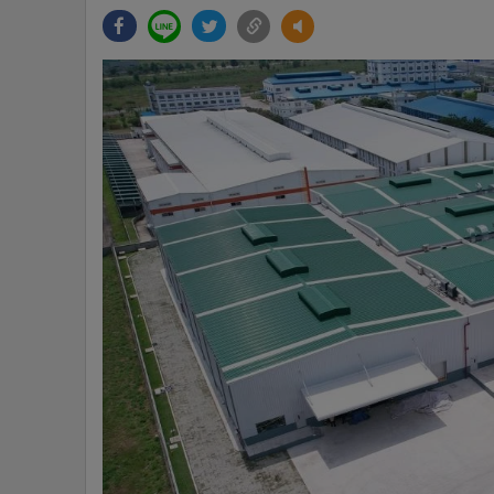
•
Management & HR
•
MGR Live
•
Infographic
•
การเมือง
•
ท่องเที่ยว
•
กีฬา
•
ต่างประเทศ
•
Special Scoop
•
เศรษฐกิจ-ธุรกิจ
•
จีน
•
ชุมชน-คุณภาพชีวิต
•
อาชญากรรม
•
Motoring
•
เกม
•
วิทยาศาสตร์
•
SMEs
•
หุ้น