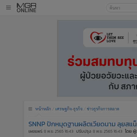
เลือกเครื่องมือท
•
หน้าหลัก
ค้นหา
•
ทันเหตุการณ์
Google
•
ภาคใต้
•
ภูมิภาค
MGR Onl
•
Online Section
ค้นหาขั
•
บันเทิง
•
ผู้จัดการรายวัน
•
คอลัมนิสต์
•
ละคร
•
CbizReview
•
Cyber BIZ
หน้าหลัก
เศรษฐกิจ-ธุรกิจ
ข่าวธุรกิจการตลาด
•
ผู้จัดกวน
SNNP ปักหมุดฐานผลิตเวียดนาม ลุยสแน็ก-เ
•
Good health & Well-being
•
Green Innovation & SD
เผยแพร่:
8 พ.ย. 2565 16:43
ปรับปรุง:
8 พ.ย. 2565 16:43
โดย: ผ