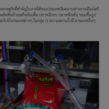
เขตเศรษฐกิจที่สำคัญในภาคใต้ของประเทศเวียดนามห่างจากเมืองโฮจิ
่อผลิตสินค้าเยลลีพร้อมดื่ม ปลาหมึกอบ ปลาหมึกเส้น ขนมขึ้นรูป
อกไปยังประเทศต่างๆ ในกลุ่ม CLMV และรวมไปถึงประเทศอื่นๆ