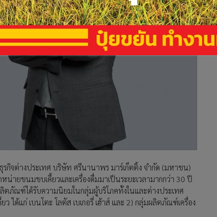
รกิจต่างประเทศ บริษัท ศรีนานาพร มาร์เก็ตติ้ง จำกัด (มหาชน)
ะจำหน่ายขนมขบเคี้ยวและเครื่องดื่มมาเป็นระยะเวลามากกว่า 30 ปี
้ผลิตภัณฑ์ได้รับความนิยมในกลุ่มผู้บริโภคทั้งในและต่างประเทศ
ยว ได้แก่ เบนโตะ โลตัส เบเกอรี่ เฮ้าส์ และ 2) กลุ่มผลิตภัณฑ์เครื่อง