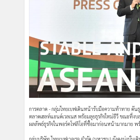
•
Management & HR
•
MGR Live
•
Infographic
•
การเมือง
•
ท่องเที่ยว
•
กีฬา
•
ต่างประเทศ
•
Special Scoop
•
เศรษฐกิจ-ธุรกิจ
•
จีน
•
ชุมชน-คุณภาพชีวิต
•
อาชญากรรม
•
Motoring
การตลาด - กลุ่มไทยเบฟเดินหน้ารับมือความท้าทาย ดันธ
•
เกม
ตลาดเฮลท์แอนด์เวลเนส พร้อมลุยธุรกิจใหม่อีวี ขณะที่งบล
ผลลัพธ์ธุรกิจในพอร์ตโฟลิโอที่ซื้อมาก่อนหน้ามากมาย พ
•
วิทยาศาสตร์
•
SMEs
กลุ่มบริษัท ไทยเบฟเวอเรจ จำกัด (มหาชน) ยังคงมุ่งมั่นเ
•
หุ้น