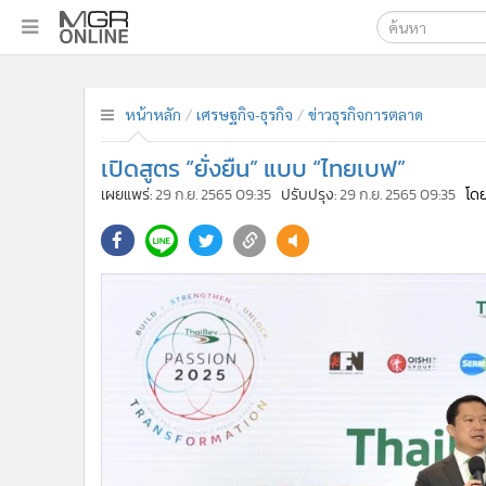
เลือกเครื่องมือท
•
หน้าหลัก
หน้าหลัก
เศรษฐกิจ-ธุรกิจ
ข่าวธุรกิจการตลาด
ค้นหา
•
ทันเหตุการณ์
Google
•
ภาคใต้
เปิดสูตร “ยั่งยืน” แบบ “ไทยเบฟ”
•
ภูมิภาค
MGR Onl
เผยแพร่:
29 ก.ย. 2565 09:35
ปรับปรุง:
29 ก.ย. 2565 09:35
โดย
•
Online Section
ค้นหาขั
•
บันเทิง
•
ผู้จัดการรายวัน
•
คอลัมนิสต์
•
ละคร
•
CbizReview
•
Cyber BIZ
•
ผู้จัดกวน
•
Good health & Well-being
•
Green Innovation & SD