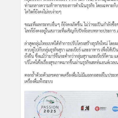
ท่ามกลางความท้าทายของการดำเนินธุรกิจ โดยเฉพาะกับสถา
•
อินโดจีน
โควิดก็ยังคงไม่จบง่ายๆ
•
กองทุนรวม
•
Celeb Online
ขณะที่ผลกระทบอื่นๆ ก็ยังคงเกิดขึ้น ไม่ว่าจะเป็นกำลัง
•
Factcheck
โลกก็ยังคงอยู่ในสภาวะที่เผชิญกับปัจจัยลบหลายประการ 
•
ญี่ปุ่น
ล่าสุดกลุ่มไทยเบฟได้ทำการปรับโครงสร้างธุรกิจใหม่ โดยผล
•
News1
ควบคู่ไปกับกลุ่มธุรกิจสุรา และเบียร์ และอาหาร เพื่อให้เ
•
Gotomanager
ยั่งยืน ซึ่งแม้ว่ามาร์จิ้นจะต่ำกว่ากลุ่มสุราและเบียร์ก็ตา
บริโภคใส่ใจเรื่องสุขภาพมากขึ้นผ่านธุรกิจเฮลท์แอนด์เวลเน
ตอกย้ำด้วยตัวเลขตลาดเครื่องดื่มไม่มีแอลกอฮอล์ในประ
เครื่องดื่มทั้งระบบ