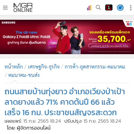
•
หน้าหลัก
•
ทันเหตุการณ์
•
ภาคใต้
•
ภูมิภาค
•
Online Section
หน้าหลัก
เศรษฐกิจ-ธุรกิจ
การค้า-อุตสาหกรรม-คมนาคม
•
บันเทิง
คมนาคม-ขนส่ง
•
ผู้จัดการรายวัน
•
คอลัมนิสต์
ถนนสายบ้านทุ่งยาว อำเภอเวียงป่าเป้า
•
ละคร
ลาดยางแล้ว 71% คาดต้นปี 66 แล้ว
•
CbizReview
เสร็จ 16 กม. ประชาชนสัญจรสะดวก
•
Cyber BIZ
เผยแพร่:
15 ก.ย. 2565 18:24
ปรับปรุง:
15 ก.ย. 2565 18:24
•
ผู้จัดกวน
โดย: ผู้จัดการออนไลน์