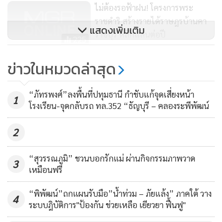
ไม่ต้องรอฟ้าฝน! โครงการพระ
ราชดำริ สร้างรายได้ราษฎรบ้านคา
แสดงเพิ่มเติม
ราชบุรี หลักแสนต่อปี
225
ช่วงที่ 1
วิ่งฉิว!ถนนสาย สน.3005 จ.สกลนคร
ข่าวในหมวดล่าสุด
ลาดยางเสร็จ ขนส่งเชื่อม 3 อำเภอ
โครงการก่อสร้างถนนสายแยก ทล.118-บ้านทุ่งยาว อำเภอ
สะดวกปลอดภัย
6,537
เวียงป่าเป้า จังหวัดเชียงราย ทางเข้าโครงการหลวงในพระบาท
“ภัทรพงศ์”ลงพื้นที่ปทุมธานี กำชับแก้จุดเสี่ยงหน้า
1
โรงเรียน-จุดกลับรถ ทล.352 “ธัญบุรี – คลองระพีพัฒน์
สมเด็จพระบรมชนกาธิเบศร มหาภูมิพลอดุลยเดชมหาราช บรม
นาถบพิตร นับเป็นความภาคภูมิใจของ ทช.ที่ได้เป็นส่วนหนึ่งใน
2
การได้รับใช้ใต้เบื้องพระยุคลบาท ในการสร้างเส้นทางสนับสนุน
พื้นที่โครงการหลวงและโครงการพระราชดำริ เพื่อพัฒนา
“สุวรรณภูมิ” ชวนบอกรักแม่ ผ่านกิจกรรมภาพวาด
3
คุณภาพชีวิตของประชาชนในพื้นที่อย่างเป็นรูปธรรม โดยการยก
เหมือนฟรี
ระดับมาตรฐานทางให้ประชาชนสามารถสัญจรได้อย่างสะดวก
“พิพัฒน์”ถกแผนรับมือ”น้ำท่วม – ภัยแล้ง” ภาคใต้ วาง
ปลอดภัยในทุกฤดู เพิ่มประสิทธิภาพการขนส่งผลิตผลทางการ
4
ระบบฎิบัติการ"ป้องกัน ช่วยเหลือ เยียวยา ฟื้นฟู"
เกษตรให้ออกสู่ท้องตลาดได้ทันเวลา ส่งเสริมการท่องเที่ยวเชิง