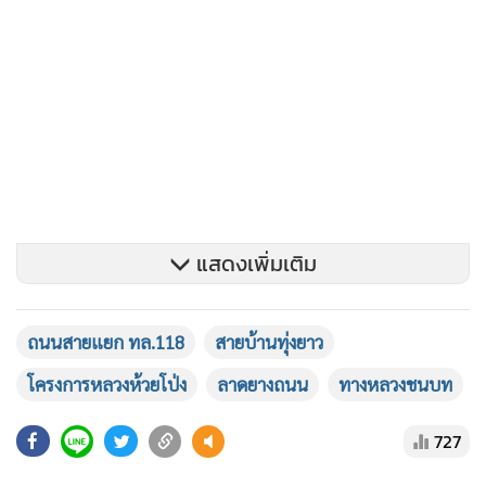
แสดงเพิ่มเติม
ถนนสายแยก ทล.118
สายบ้านทุ่งยาว
โครงการหลวงห้วยโป่ง
ลาดยางถนน
ทางหลวงชนบท
โครงการก่อสร้างถนนสายแยก ทล.118-บ้านทุ่งยาว (ช่วงที่ 1)
727
อำเภอเวียงป่าเป้า จังหวัดเชียงราย รวมระยะทาง 19.800
กิโลเมตร ปัจจุบันได้เริ่มเข้าดำเนินการก่อสร้างแล้ว ขณะนี้อยู่