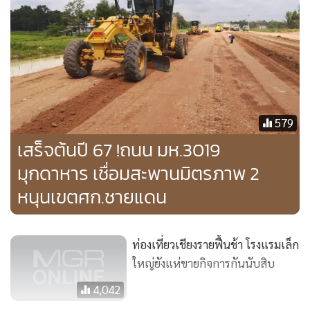
2566
โดยก่อสร้างเป็นถนนคอนกรีตเสริมเหล็ก 2 ช่องจราจร ไป-กลับ
พร้อมก่อสร้างสะพานคอนกรีตเสริมเหล็ก 3 แห่ง และติดตั้งป้าย
จราจร เครื่องหมายจราจรบนผิวทาง ระบบระบายน้ำ
เครื่องหมายจราจรและอุปกรณ์อำนวยความปลอดภัย ใช้งบ
579
ประมาณในการก่อสร้างรวม 108.7 ล้านบาท
เสร็จต้นปี 67 !ถนน มห.3019
มุกดาหาร เชื่อมสะพานมิตรภาพ 2
หนุนเขตศก.ชายแดน
ท่องเที่ยวเชียงรายฟื้นช้า โรงแรมเล็ก
ใหญ่ยังแห่ขายกิจการกันนับสิบ
4,042