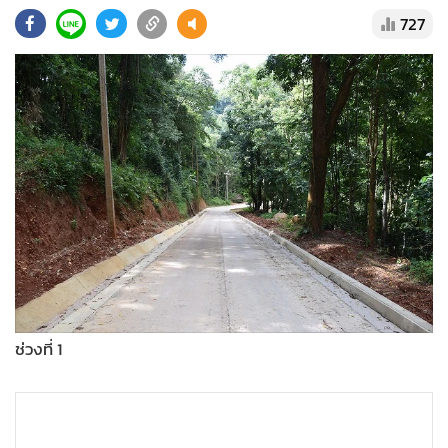
•
Good health & Well-being
727
•
Green Innovation & SD
•
Management & HR
•
MGR Live
•
Infographic
•
การเมือง
•
ท่องเที่ยว
•
กีฬา
•
ต่างประเทศ
•
Special Scoop
•
เศรษฐกิจ-ธุรกิจ
•
จีน
ช่วงที่ 1
•
ชุมชน-คุณภาพชีวิต
•
อาชญากรรม
•
Motoring