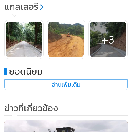
แกลเลอรี
ระหว่างดำเนินการก่อสร้างรางระบายน้ำ คาดว่าจะก่อสร้างแล้ว
เสร็จสมบูรณ์ในช่วงกลางปี 2567
โดยก่อสร้างเป็นผิวจราจรแบบแอสฟัลติกคอนกรีต 2 ช่องจราจร
+3
ไป-กลับ พร้อมก่อสร้างสะพานคอนกรีตเสริมเหล็ก 3 แห่ง
ก่อสร้างท่อลอดเหลี่ยม ระบบระบายน้ำคอนกรีตเสริมเหล็ก
เครื่องหมายจราจรบนผิวทาง ระบบระบายน้ำ ติดตั้งเครื่องหมาย
จราจรและอุปกรณ์อำนวยความปลอดภัย ใช้งบประมาณในการ
ยอดนิยม
ก่อสร้างรวม 84.090 ล้านบาท
อ่านเพิ่มเติม
โครงการก่อสร้างถนนสายแยก ทล.118-บ้านทุ่งยาว (ช่วงที่ 2)
อำเภอเวียงป่าเป้า จังหวัดเชียงราย รวมระยะทาง 16.875
ข่าวที่เกี่ยวข้อง
กิโลเมตร ปัจจุบันผลการดำเนินงานมีความคืบหน้าไปแล้วกว่า 71
% ขณะนี้อยู่ระหว่างการก่อสร้างชั้นผิวจราจรคอนกรีต ราง
ระบายน้ำ คาดว่าจะดำเนินการแล้วเสร็จสมบูรณ์ในช่วงต้นปี