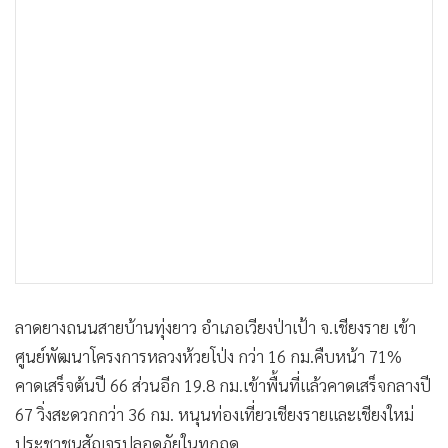
•
เกม
•
วิทยาศาสตร์
•
SMEs
•
หุ้น
•
อินโดจีน
•
กองทุนรวม
•
Celeb Online
•
Factcheck
•
ญี่ปุ่น
•
News1
•
Gotomanager
ลาดยางถนนสายบ้านทุ่งยาว อำเภอเวียงป่าเป้า จ.เชียงราย เข้า
ศูนย์พัฒนาโครงการหลวงห้วยโป่ง กว่า 16 กม.คืบหน้า 71%
คาดเสร็จต้นปี 66 ส่วนอีก 19.8 กม.เข้าพื้นที่แล้วคาดเสร็จกลางปี
67 วิ่งสะดวกกว่า 36 กม. หนุนท่องเที่ยวเชียงรายและเชียงใหม่
ประชาชนสัญจรปลอดภัยในทุกฤดู