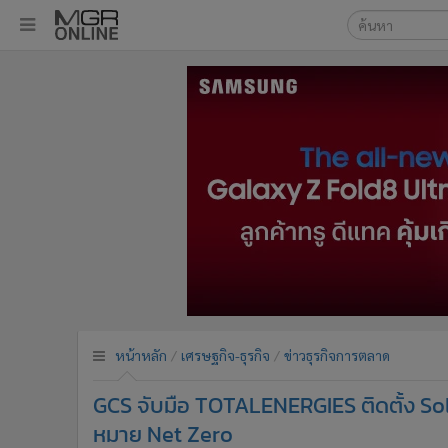
เลือกเครื่องมือท
•
หน้าหลัก
ค้นหา
•
ทันเหตุการณ์
Google
•
ภาคใต้
•
ภูมิภาค
MGR Onl
•
Online Section
ค้นหาขั
•
บันเทิง
•
ผู้จัดการรายวัน
•
คอลัมนิสต์
•
ละคร
•
CbizReview
•
Cyber BIZ
หน้าหลัก
เศรษฐกิจ-ธุรกิจ
ข่าวธุรกิจการตลาด
•
ผู้จัดกวน
GCS จับมือ TOTALENERGIES ติดตั้ง Sola
•
Good health & Well-being
•
Green Innovation & SD
หมาย Net Zero