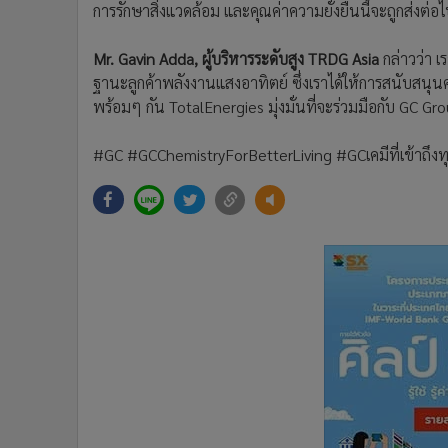
การรักษาสิ่งแวดล้อม และคุณค่าความยั่งยืนนี้จะถูกส่งต่อไ
Mr. Gavin Adda, ผู้บริหารระดับสูง TRDG Asia
กล่าวว่า เ
ฐานะลูกค้าพลังงานแสงอาทิตย์ ซึ่งเราได้ให้การสนับสน
พร้อมๆ กัน TotalEnergies มุ่งมั่นที่จะร่วมมือกับ GC Grou
#GC #GCChemistryForBetterLiving #GCเคมีที่เข้าถึง