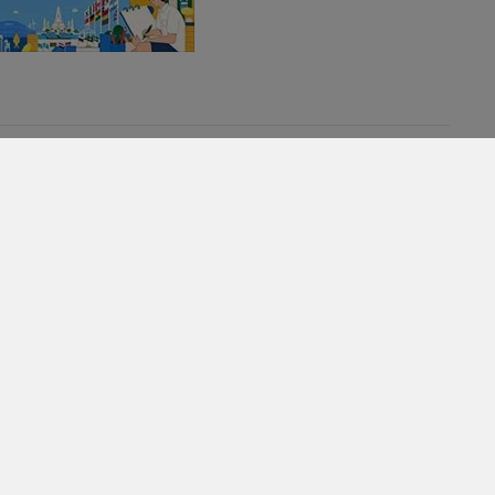
เบเยอร์ มุ่งขับเคลื่อนธุรกิจสีเขียว
อย่างยั่งยืน ตั้งเป้านำไทยสู่สังคม
คาร์บอนต่ำ
127
นายกฯ สั่งเตรียมขับเคลื่อน
ศก.หลังโควิดคลี่คลาย ลดก๊าซเรือน
กระจกไม่ให้ถูกกีดกันทางการค้า
88
61
โลตัส ค้าปลีกรายแรกในไทย ที่เริ่ม
ใช้รถขนส่งสินค้า EV เต็มรูปแบบ
425