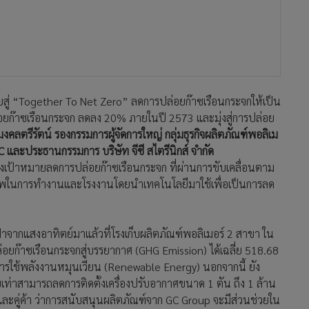
มายสู่ “Together To Net Zero” ลดการปล่อยก๊าซเรือนกระจกให้เป็น
ล่อยก๊าซเรือนกระจก ลดลง 20% ภายในปี 2573 และมุ่งสู่การปล่อย
มงคลตรีรัตน์ รองกรรมการผู้จัดการใหญ่ กลุ่มธุรกิจผลิตภัณฑ์พอลิเม
C และประธานกรรมการ บริษัท จีซี สไตรีนิกส์ จำกัด
่งเป้าหมายลดการปล่อยก๊าซเรือนกระจก ที่ผ่านการขับเคลื่อนตาม
ิภาพในการทำงานและโรงงานโดยนำเทคโนโลยีมาใช้เพื่อเป็นการลด
ด
าจากแสงอาทิตย์มาแล้วที่โรงเก็บผลิตภัณฑ์พอลิเมอร์ 2 สาขา ใน
อยก๊าซเรือนกระจกสู่บรรยากาศ (GHG Emission) ได้เฉลี่ย 518.68
ารใช้พลังงานหมุนเวียน (Renewable Energy) นอกจากนี้ ยัง
เท่าสามารถลดการติดตั้งเครื่องปรับอากาศขนาด 1 ตัน ถึง 1 ล้าน
้าและคู่ค้า ว่าการสนับสนุนผลิตภัณฑ์จาก GC Group จะมีส่วนช่วยใน