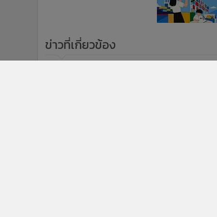
ข่าวที่เกี่ยวข้อง
2
บิโอเร เปิดตัว ผลิตภัณฑ์ป้องกันยุง “บิ
โอเร การ์ด มอส บล็อก เซรั่ม*”