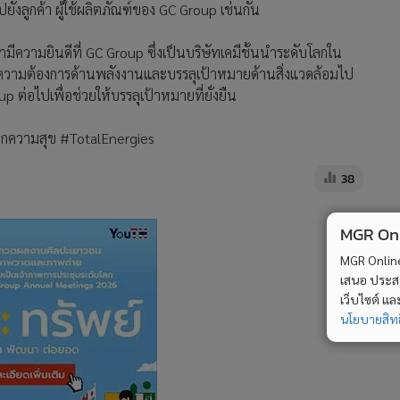
ปยังลูกค้า ผู้ใช้ผลิตภัณฑ์ของ GC Group เช่นกัน
รามีความยินดีที่ GC Group ซึ่งเป็นบริษัทเคมีชั้นนำระดับโลกใน
ุนความต้องการด้านพลังงานและบรรลุเป้าหมายด้านสิ่งแวดล้อมไป
p ต่อไปเพื่อช่วยให้บรรลุเป้าหมายที่ยั่งยืน
ทุกความสุข #TotalEnergies
38
MGR Onli
MGR Online 
เสนอ ประสบก
เว็บไซต์ แ
นโยบายสิทธ