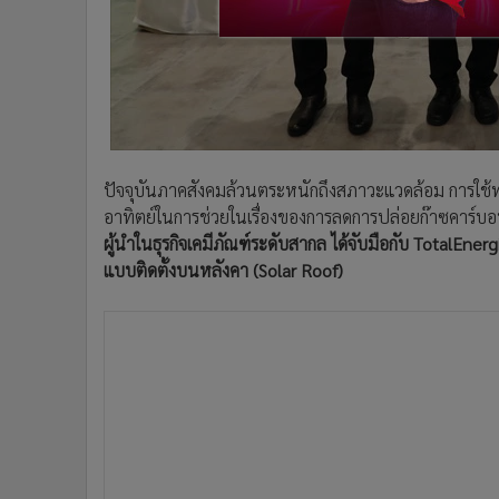
•
อินโดจีน
•
กองทุนรวม
•
Celeb Online
•
Factcheck
•
ญี่ปุ่น
•
News1
ปัจจุบันภาคสังคมล้วนตระหนักถึงสภาวะแวดล้อม การใช้ท
•
Gotomanager
อาทิตย์ในการช่วยในเรื่องของการลดการปล่อยก๊าซคาร์
ผู้นำในธุรกิจเคมีภัณฑ์ระดับสากล ได้จับมือกับ TotalEn
แบบติดตั้งบนหลังคา (Solar Roof)