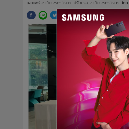
•
Management & HR
เผยแพร่:
29 มิ.ย. 2565 16:09
ปรับปรุง:
29 มิ.ย. 2565 16:09
โดย:
•
MGR Live
•
Infographic
•
การเมือง
•
ท่องเที่ยว
•
กีฬา
•
ต่างประเทศ
•
Special Scoop
•
เศรษฐกิจ-ธุรกิจ
•
จีน
•
ชุมชน-คุณภาพชีวิต
•
อาชญากรรม
•
Motoring
•
เกม
•
วิทยาศาสตร์
•
SMEs
•
หุ้น