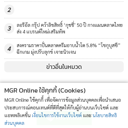
โดยสาร BTS และการท่องเที่ยวที่เริ่มฟื้นตัว ซึ่งจะช่วยให้ยอดขาย
2
สื่อโฆษณา และบริการด้านดิจิทัลดีขึ้น รวมถึงการควบรวมผล
การดำเนินงานของ Fanslink ที่มีผลงานเติบโตอย่างโดดเด่นแบบ
ลอรีอัล กรุ๊ป คว้าลิขสิทธิ์ ‘กุชชี่’ 50 ปี กางแผนตลาดไทย
3
เต็มปี ด้านงบประมาณการลงทุนบริษัทได้จัดสรรงบไว้อยู่ที่ 700
ส่ง 4 แบรนด์ใหม่เสริมทัพ
ล้านบาท เพื่อรองรับโอกาสที่จะเข้ามาต่อยอดความแข็งแกร่ง
สงครามราคาปั่นตลาดครีมอาบน้ำโต 5.8% “โชกุบุสซึ”
และเสริมสร้างการเติบโตให้กับ VGI ได้ยั่งยืนต่อไปในอนาคต”
4
ฉีกเกม มุ่งปรับลุกข์ เจาะนิวเจน
กรรมการผู้อำนวยการใหญ่ บริษัท วีจีไอ จำกัด (มหาชน) กล่าว
เพิ่มเติม
ข่าวอื่นในหมวด
นอกจากนี้คณะกรรมการบริษัท VGI ได้อนุมัติการจ่ายเงินปันผล
MGR Online ใช้คุกกี้ (Cookies)
เป็นเงินสดรวมจำนวน 0.04 บาทต่อหุ้นในปี 2564/65 โดย
บริษัทฯ ได้จ่ายเงินปันผลระหว่างกาลที่ 0.02 บาทต่อหุ้นในเดือน
MGR Online ใช้คุกกี้ เพื่อจัดการข้อมูลส่วนบุคคลเพื่อนำเสนอ
มีนาคม 2565 ในขณะเดียวกันจ่ายเงินปันผลงวดสุดท้ายจำนวน
ติดตามข่าวสารผ่านทาง LINE
ประสบการณ์คอนเทนต์ที่ดีที่สุดให้กับผู้อ่านบนเว็บไซต์ และ
0.02 บาทต่อหุ้น จากผลการดำเนินงานในครึ่งปีหลัง 2564/65
แอพพลิเคชั่น
เงื่อนไขการใช้งานเว็บไซต์
และ
นโยบายสิทธิ
โดยการจ่ายเงินปันผลงวดสุดท้ายนี้ต้องได้รับอนุมัติจากที่ประชุม
ส่วนบุคคล