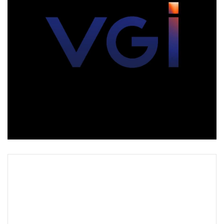
•
Good health & Well-being
•
Green Innovation & SD
•
Management & HR
•
MGR Live
•
Infographic
•
การเมือง
•
ท่องเที่ยว
•
กีฬา
•
ต่างประเทศ
•
Special Scoop
•
เศรษฐกิจ-ธุรกิจ
•
จีน
•
ชุมชน-คุณภาพชีวิต
•
อาชญากรรม
•
Motoring