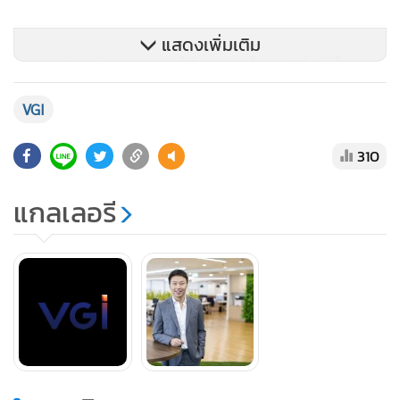
แสดงเพิ่มเติม
นายเนลสัน เหลียง กรรมการผู้อำนวยการใหญ่ บริษัท วีจีไอ
จำกัด (มหาชน) กล่าวว่า การดำเนินงานที่ต้องเผชิญความท้าทาย
VGI
จากสถานการณ์แพร่ระบาดของโรค COVID-19 ในปีที่ผ่านมา
บริษัทฯ ประสบความสำเร็จอย่างสูงในการขยายธุรกิจไปสู่ธุรกิจ
310
การจัดจำหน่ายผ่านการลงทุนเชิงกลยุทธ์ ซึ่งช่วยให้ VGI สามารถ
นำเสนอบริการการตลาดแบบ O2O โซลูชั่นส์ ได้อย่างครอบคลุม
แกลเลอรี
โดยพัฒนาการสำคัญของธุรกิจในปีที่ผ่านมาธุรกิจสื่อโฆษณา ได้
รับความนิยมมากขึ้นในหมู่แบรนด์ระดับประเทศและระดับโลก
โดยเฉพาะสื่อ BTS Train Body
ส่วนธุรกิจบริการชำระเงิน เดินหน้าขยายการให้บริการด้านดิจิทัล
และออนไลน์อย่างต่อเนื่อง โดยบริษัท แรบบิท แคช จำกัด หรือ
RCash ได้เปิดตัวทดลองแพลตฟอร์มบริการสินเชื่อดิจิทัล เพื่อนำ