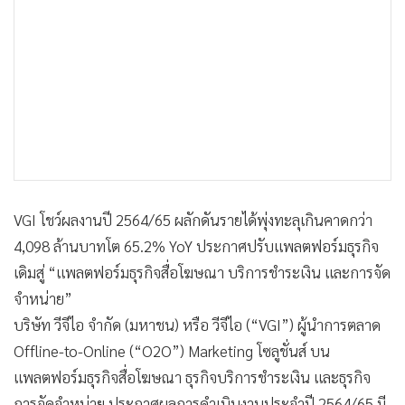
•
เกม
•
วิทยาศาสตร์
•
SMEs
•
หุ้น
•
อินโดจีน
•
กองทุนรวม
•
Celeb Online
•
Factcheck
VGI โชว์ผลงานปี 2564/65 ผลักดันรายได้พุ่งทะลุเกินคาดกว่า
•
ญี่ปุ่น
4,098 ล้านบาทโต 65.2% YoY ประกาศปรับแพลตฟอร์มธุรกิจ
•
News1
เดิมสู่ “แพลตฟอร์มธุรกิจสื่อโฆษณา บริการชำระเงิน และการจัด
•
Gotomanager
จำหน่าย”
บริษัท วีจีไอ จำกัด (มหาชน) หรือ วีจีไอ (“VGI”) ผู้นำการตลาด
Offline-to-Online (“O2O”) Marketing โซลูชั่นส์ บน
แพลตฟอร์มธุรกิจสื่อโฆษณา ธุรกิจบริการชำระเงิน และธุรกิจ
การจัดจำหน่าย ประกาศผลการดำเนินงานประจำปี 2564/65 มี