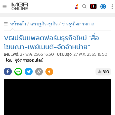
•
หน้าหลัก
หน้าหลัก
เศรษฐกิจ-ธุรกิจ
ข่าวธุรกิจการตลาด
•
ทันเหตุการณ์
•
VGIปรับแพลตฟอร์มธุรกิจใหม่ “สื่อ
ภาคใต้
•
ภูมิภาค
โฆษณา-เพย์เมนต์-จัดจำหน่าย”
•
Online Section
เผยแพร่:
27 พ.ค. 2565 16:50
ปรับปรุง:
27 พ.ค. 2565 16:50
•
บันเทิง
โดย: ผู้จัดการออนไลน์
•
ผู้จัดการรายวัน
310
•
คอลัมนิสต์
•
ละคร
•
CbizReview
•
Cyber BIZ
•
ผู้จัดกวน