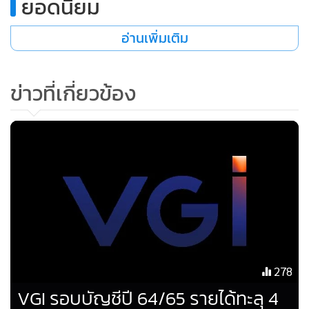
ยอดนิยม
เสนอบริการสินเชื่อแบบไร้รอยต่อ ในส่วนของบริษัท แรบบิท
แคร์ จำกัด หรือ RCare ได้เพิ่มผลิตภัณฑ์ประกันภัยและ
อ่านเพิ่มเติม
ผลิตภัณฑ์ทางการเงินผ่านการร่วมมือกับพันธมิตรชั้นนำกว่า 70
ราย โดยมีเป้าหมายเพื่อก้าวขึ้นสู่การเป็นนายหน้าประกันภัย
อันดับหนึ่งของประเทศไทย ด้านบัตรแรบบิท ปัจจุบันมีจำนวน
ข่าวที่เกี่ยวข้อง
ทั้งสิ้น 15 ล้านใบ ส่วนผู้ใช้ Rabbit LINE Pay มีจำนวนทั้งสิ้น 9.5
ล้านคน ด้านธุรกิจการจัดจำหน่าย มีความก้าวหน้าอย่างมาก จาก
การร่วมเป็นพันธมิตรกับ Fanslink และบริษัทชั้นนำอย่าง บริษัท
เจ มาร์ท จำกัด (มหาชน) หรือ Jaymart
278
VGI รอบบัญชีปี 64/65 รายได้ทะลุ 4