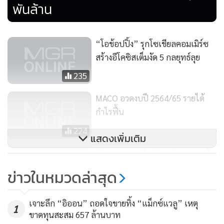
พันล้าน
“โอช้อปปิ้ง” รุกโซเชียลคอมเมิร์ซ
สร้างอีโคซิสเต็มงัด 5 กลยุทธ์ลุย
ล่าสุดได้เข้าลงทุนและมอบสิทธิการเช่าพื้นที่เชิงพาณิชย์บน BTS
235
Skytrain ให้แก่บริษัท เนชั่น อินเตอร์เนชั่นแนล เอ็ดดูเทนเมนท์
MACO อวดงบปี 2564/65 รายได้
จำกัด (มหาชน) หรือ NINE โดยธุรกรรมนี้จะช่วยให้ VGI สามารถ
กำไรฟื้น
ใช้กลยุทธ์การตลาดแบบ O2O โซลูชั่นส์ วิเคราะห์พฤติกรรมของ
224
ผู้บริโภคในพื้นที่เชิงพาณิชย์ระดับพรีเมียม เพื่อช่วยให้แบรนด์
แสดงเพิ่มเติม
สามารถนำเสนอช่องทางการให้บริการต่อลูกค้ากลุ่มเป้าหมายได้
เปิดกลยุทธ์ ‘ยูไลฟ์’ ธุรกิจขายตรงใน
อย่างตรงจุดดียิ่งขึ้น
มือ ‘อาร์เอส กรุ๊ป’
ข่าวในหมวดล่าสุด
348
“เรามั่นใจว่า ในปี 2565/66 VGI จะกลับมาเติบโตขึ้นอย่างน้อยที่
เจาะลึก “อิออน” ถอดใจขายทิ้ง “แม็กซ์แวลู” เหตุ
60 - 70% และพลิกมาทำกำไรอีกครั้งแน่นอน โดยเราตั้งเป้า
1
ขาดทุนสะสม 657 ล้านบาท
หมายรายได้ที่ 6,500 – 7,000 ล้านบาท รับแรงหนุนของจำนวนผู้