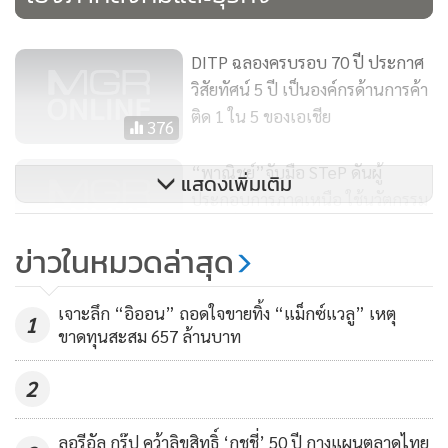
ศักยภาพสู่ตลาดสหรัฐอเมริกา โดยมีทีมการตลาดจาก Amazon
Global Selling Thailand เข้ามาช่วยไขข้อสงสัยในการขายสินค้า
บนเว็บไซต์ Amazon แบบครบถ้วนทุกประเด็น โดยเฉพาะ
DITP ฉลองครบรอบ 70 ปี ประกาศ
วิสัยทัศน์ 5 ปี เป็นองค์กรด้านการค้า
สำหรับสินค้าในกลุ่ม Home, Fashion, Health & Beauty และ
ติด 1 ใน 5 ของเอเชีย
Grocery ในวันที่ 17 มีนาคม 2565 เวลา 10.00 - 12.15 น. สนใจ
376
ลงทะเบียนคลิก
https://forms.gle/dH9vKXauQgwD7e1j7
“พาณิชย์”จับมือ STeP ดันผู้
แสดงเพิ่มเติม
ประกอบการภาคเหนือ ใช้นวัตกรรม
สำหรับกิจกรรมครั้งที่ 2 “DITP x PChome Thai : Cross Border
ขับเคลื่อนสินค้า-บริการ
e-Commerce ขายออนไลน์สู่ตลาดไต้หวัน” ในวันที่ 29 มีนาคม
113
ข่าวในหมวดล่าสุด
2565 เวลา 14.00 - 15.30 น. ที่เปิดโอกาสให้ผู้ประกอบการไทย
เริ่มแล้ว! พาณิชย์รุกหนักต่อเนื่อง
รับฟังข้อมูลโมเดลการขายสินค้าออนไลน์สู่ตลาดไต้หวันในรูป
สร้างความแข็งแกร่งเศรษฐกิจ ผนึก
เจาะลึก “อิออน” ถอดใจขายทิ้ง “แม็กซ์แวลู” เหตุ
1
แบบใหม่ ที่ง่ายขึ้นกว่าเดิม ตามมาด้วยกิจกรรมจับคู่เจรจาธุรกิจ
กำลังกูรูอีคอมเมิร์ซ เปิดหลักสูตรปั้น
ขาดทุนสะสม 657 ล้านบาท
102
(Online Business Matching) สำหรับผู้มีสินค้าในกลุ่ม Thai
ร้านค้าออนไลน์ขั้นเทพ รุ่นที่ 2
design, Clothing and Bag, Dried fruit และ Home &
2
(Online Marketing Genius :
Decorative ที่ PChome Thai จะเข้าร่วมคัดเลือกสินค้าภาพขึ้น
OMG#2)
ขายบนแพลตฟอร์มแบบตัวต่อตัวในวันที่ 7-8 เมษายน 2565
ลอรีอัล กรุ๊ป คว้าลิขสิทธิ์ ‘กุชชี่’ 50 ปี กางแผนตลาดไทย