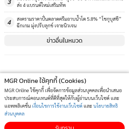
3
ส่ง 4 แบรนด์ใหม่เสริมทัพ
สนใจลงทะเบียนคลิก
https://forms.gle/jrrDywznZ5vpz1q97
สงครามราคาปั่นตลาดครีมอาบน้ำโต 5.8% “โชกุบุสซึ”
4
สำหรับกิจกรรม Cross Border e-Commerce ขายออนไลน์สู่
ฉีกเกม มุ่งปรับลุกข์ เจาะนิวเจน
ตลาดโลก ยังมีอย่างต่อเนื่องไปจนถึงเดือนกันยายน 2565 ผู้
ประกอบการที่สนใจสามารถติดตามข่าวสารได้ทาง
ข่าวอื่นในหมวด
www.facebook.com/ThaiTradedotcom
หรือ โทร. 092-329-
4466
MGR Online ใช้คุกกี้ (Cookies)
MGR Online ใช้คุกกี้ เพื่อจัดการข้อมูลส่วนบุคคลเพื่อนำเสนอ
ประสบการณ์คอนเทนต์ที่ดีที่สุดให้กับผู้อ่านบนเว็บไซต์ และ
แอพพลิเคชั่น
เงื่อนไขการใช้งานเว็บไซต์
และ
นโยบายสิทธิ
ส่วนบุคคล
รับทราบ