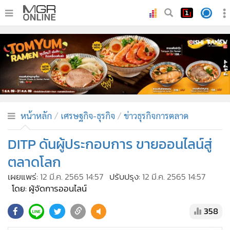
•
หน้าหลัก
•
ทันเหตุการณ์
•
ภาคใต้
•
ภูมิภาค
•
Online Section
หน้าหลัก
เศรษฐกิจ-ธุรกิจ
ข่าวธุรกิจการตลาด
•
บันเทิง
•
ผู้จัดการรายวัน
DITP ดันผู้ประกอบการ ขายออนไลน์สู่
•
คอลัมนิสต์
ตลาดโลก
•
ละคร
เผยแพร่:
12 มี.ค. 2565 14:57
ปรับปรุง:
12 มี.ค. 2565 14:57
•
CbizReview
โดย: ผู้จัดการออนไลน์
•
Cyber BIZ
358
•
ผู้จัดกวน