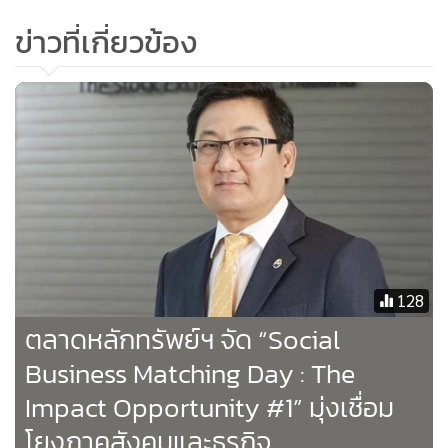
ข่าวที่เกี่ยวข้อง
ในเดือนมีนาคมนี้ จะได้พบกับผู้แทนการค้าจาก 2 แพลตฟอร์ม
128
ออนไลน์ชั้นนำได้แก่ Amazon.com และ PChome Thai สำหรับ
ตลาดหลักทรัพย์ฯ จัด “Social
กิจกรรมครั้งที่ 1 “DITP x Amazon Cross Border e-
Business Matching Day : The
Commerce ขายออนไลน์สู่ตลาดสหรัฐอเมริกา” เป็นการร่วมมือ
กันระหว่างกรมส่งเสริมการค้าระหว่างประเทศ กับ แพลตฟอร์ม
Impact Opportunity #1” มุ่งเชื่อม
Amazon.com ในการผลักดันสินค้า BCG และสินค้าไทยที่มี
โยงภาคสังคมและธุรกิจ