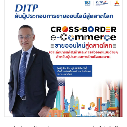
•
Good health & Well-being
•
Green Innovation & SD
•
Management & HR
•
MGR Live
•
Infographic
•
การเมือง
•
ท่องเที่ยว
•
กีฬา
•
ต่างประเทศ
•
Special Scoop
•
เศรษฐกิจ-ธุรกิจ
•
จีน
•
ชุมชน-คุณภาพชีวิต
•
อาชญากรรม
•
Motoring