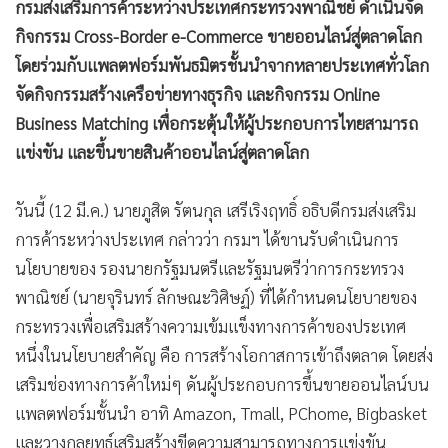
กรมส่งเสริมการค้าระหว่างประเทศกระทรวงพาณิชย์ ดำเนินจัด
•
เกม
กิจกรรม Cross-Border e-Commerce ขายออนไลน์สู่ตลาดโลก
•
วิทยาศาสตร์
โดยร่วมกับแพลตฟอร์มพันธมิตรชั้นนำจากหลายประเทศทั่วโลก
•
SMEs
จัดกิจกรรมสร้างเครือข่ายทางธุรกิจ และกิจกรรม Online
•
หุ้น
Business Matching เพื่อกระตุ้นให้ผู้ประกอบการไทยสามารถ
•
อินโดจีน
แข่งขัน และขึ้นขายสินค้าออนไลน์สู่ตลาดโลก
•
กองทุนรวม
•
Celeb Online
วันนี้ (12 มี.ค.) นายภูสิต รัตนกุล เสรีเริงฤทธิ์ อธิบดีกรมส่งเสริม
•
Factcheck
การค้าระหว่างประเทศ กล่าวว่า กรมฯ ได้ขานรับดำเนินการ
•
ญี่ปุ่น
นโยบายของ รองนายกรัฐมนตรีและรัฐมนตรีว่าการกระทรวง
•
News1
พาณิชย์ (นายจุรินทร์ ลักษณะวิศิษฏ์) ที่ได้กำหนดนโยบายของ
กระทรวงเพื่อเสริมสร้างความเข้มแข็งทางการค้าของประเทศ
•
Gotomanager
หนึ่งในนโยบายสำคัญ คือ การสร้างโอกาสการเข้าถึงตลาด โดยส่ง
เสริมช่องทางการค้าใหม่ๆ ดันผู้ประกอบการขึ้นขายออนไลน์บน
แพลตฟอร์มชั้นนำ อาทิ Amazon, Tmall, PChome, Bigbasket
และวางกลยุทธ์เสริมสร้างขีดความสามารถทางการแข่งขัน