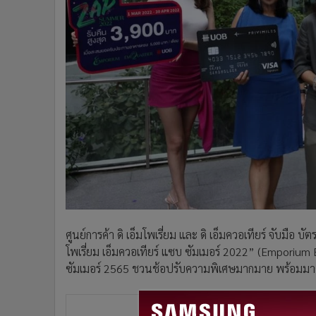
•
Management & HR
•
MGR Live
•
Infographic
•
การเมือง
•
ท่องเที่ยว
•
กีฬา
•
ต่างประเทศ
•
Special Scoop
•
เศรษฐกิจ-ธุรกิจ
•
จีน
•
ชุมชน-คุณภาพชีวิต
•
อาชญากรรม
•
Motoring
ศูนย์การค้า ดิ เอ็มโพเรี่ยม และ ดิ เอ็มควอเทียร์ จับมื
•
เกม
โพเรี่ยม เอ็มควอเทียร์ แซบ ซัมเมอร์ 2022” (Emporiu
ซัมเมอร์ 2565 ชวนช้อปรับความพิเศษมากมาย พร้อมมาตรก
•
วิทยาศาสตร์
•
SMEs
•
หุ้น