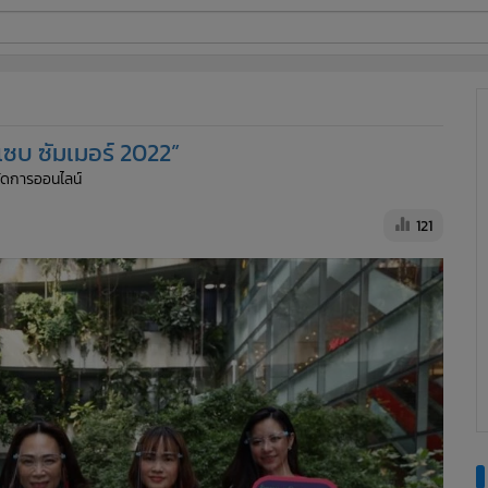
ี่ใช้
แซบ ซัมเมอร์ 2022”
ine
้จัดการออนไลน์
้นสูง
121