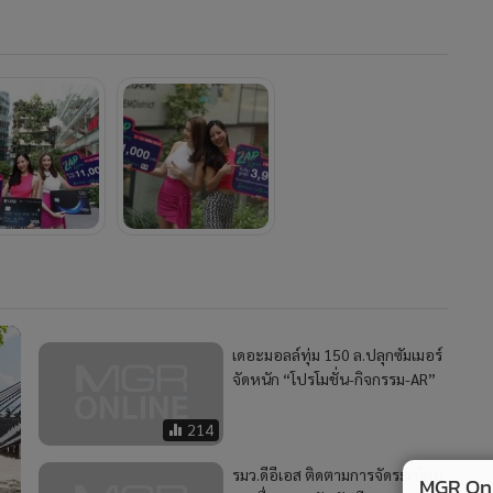
เดอะมอลล์ทุ่ม 150 ล.ปลุกซัมเมอร์
จัดหนัก “โปรโมชั่น-กิจกรรม-AR”
214
รมว.ดีอีเอส ติดตามการจัดระเบียบ
MGR Onli