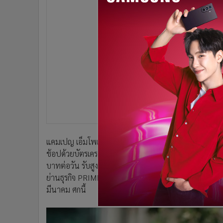
•
อินโดจีน
•
กองทุนรวม
•
Celeb Online
•
Factcheck
•
ญี่ปุ่น
•
News1
•
Gotomanager
แคมเปญ เอ็มโพเรี่ยม เอ็มควอเทียร์ แซบ ซัมเมอร์ 2022 
ช้อปด้วยบัตรเครดิตทีทีบี รับรวมสูงสุด 11,000 บาท สิ
บาทต่อวัน รับสูงสุด 700 บาท และสุดยอดนักช้อปตลอดรา
ย่านธุรกิจ PRIME AREA ใน METAVERSE DUBAI ขนาด 100 
มีนาคม ศกนี้