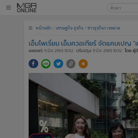
เลือกเครื่องมือท
•
หน้าหลัก
หน้าหลัก
เศรษฐกิจ-ธุรกิจ
ข่าวธุรกิจการตลาด
ค้นหา
•
ทันเหตุการณ์
Google
•
ภาคใต้
เอ็มโพเรี่ยม เอ็มควอเทียร์ จัดแคมเปญ “
•
ภูมิภาค
MGR Onl
เผยแพร่:
11 มี.ค. 2565 10:52
ปรับปรุง:
11 มี.ค. 2565 10:52
โดย: ผู
•
Online Section
ค้นหาขั
•
บันเทิง
•
ผู้จัดการรายวัน
•
คอลัมนิสต์
•
ละคร
•
CbizReview
•
Cyber BIZ
•
ผู้จัดกวน
•
Good health & Well-being
•
Green Innovation & SD