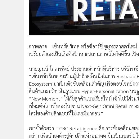
•
อินโดจีน
•
กองทุนรวม
•
Celeb Online
•
Factcheck
•
ญี่ปุ่น
การตลาด – เซ็นทรัล รีเทล หรือซีอาร์ซี ชูยุทธศาสตร์ใหม
•
News1
เปรียบตัวเองเป็นเสือติดปีกหากสถานการณ์โควิดดีขึ้น เ
•
Gotomanager
นายญนน์ โภคทรัพย์ ประธานเจ้าหน้าที่บริหาร บริษัท เซ็
“เซ็นทรัล รีเทล จะเป็นผู้นำอีกครั้งหนึ่งในการ Reshape
Ecosystem มาเป็นตัวขับเคลื่อนสำคัญ เพื่อตอบโจทย์คว
สินค้าและบริการในรูปแบบ Hyper-Personalization บนฐ
“Now Moment” ให้กับลูกค้าแบบเรียลไทม์ เข้าไปมีส่วนร
เชื่อมต่อโลกทั้งสองใบ ผ่าน Next-Gen Omni Retail เราจะเป็น
ใหม่ของค้าปลีกแบบที่ไม่เคยมีมาก่อน”
เขาย้ำด้วยว่า “ CRC Retailligence คือ การขับเคลื่อนของ
กล่าว เพื่อนำองค์กรสู่ค้าปลีกแห่งอนาคต ขึ้นเป็นเบอร์ 1 