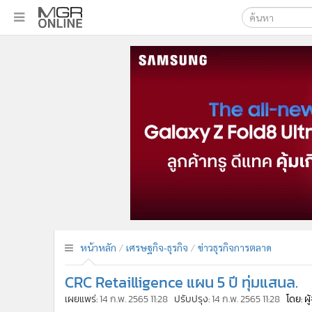
เลือกเครื่องมือท
•
หน้าหลัก
ค้นหา
•
ทันเหตุการณ์
Google
•
ภาคใต้
•
ภูมิภาค
MGR Onl
•
Online Section
ค้นหาขั
•
บันเทิง
•
ผู้จัดการรายวัน
•
คอลัมนิสต์
•
ละคร
•
CbizReview
•
Cyber BIZ
หน้าหลัก
เศรษฐกิจ-ธุรกิจ
ข่าวธุรกิจการตลาด
•
ผู้จัดกวน
CRC Retailligence แผน 5 ปี ทุ่มแสนล.
•
Good health & Well-being
•
Green Innovation & SD
เผยแพร่:
14 ก.พ. 2565 11:28
ปรับปรุง:
14 ก.พ. 2565 11:28
โดย: ผ