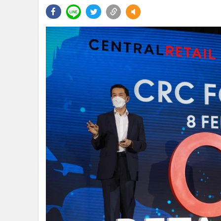
•
Management & HR
•
MGR Live
•
Infographic
•
การเมือง
•
ท่องเที่ยว
•
กีฬา
•
ต่างประเทศ
•
Special Scoop
•
เศรษฐกิจ-ธุรกิจ
•
จีน
•
ชุมชน-คุณภาพชีวิต
•
อาชญากรรม
•
Motoring
•
เกม
•
วิทยาศาสตร์
•
SMEs
•
หุ้น