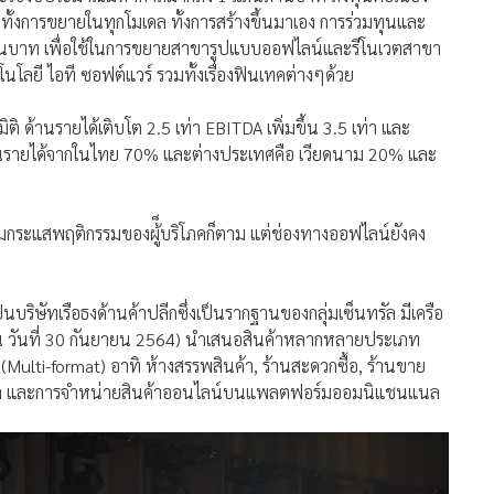
มทั้งการขยายในทุกโมเดล ทั้งการสร้างขึ้นมาเอง การร่วมทุนและ
้านบาท เพื่อใช้ในการขยายสาขารูปแบบออฟไลน์และรีโนเวตสาขา
นโลยี ไอที ซอฟต์แวร์ รวมทั้งเรื่องฟินเทคต่างๆด้วย
ิ ด้านรายได้เติบโต 2.5 เท่า EBITDA เพิ่มขึ้น 3.5 เท่า และ
ดส่วนรายได้จากในไทย 70% และต่างประเทศคือ เวียดนาม 20% และ
มกระแสพฤติกรรมของผู้็บริโภคก็ตาม แต่ช่องทางออฟไลน์ยังคง
็นบริษัทเรือธงด้านค้าปลีกซึ่งเป็นรากฐานของกลุ่มเซ็นทรัล มีเครือ
ูล ณ วันที่ 30 กันยายน 2564) นำเสนอสินค้าหลากหลายประเภท
ulti-format) อาทิ ห้างสรรพสินค้า, ร้านสะดวกซื้อ, ร้านขาย
 พลาซ่า และการจำหน่ายสินค้าออนไลน์บนแพลตฟอร์มออมนิแชนแนล