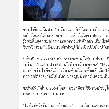
อย่างไรก็ตาม ในช่วง 2 ปีที่ผ่านมา ที่ทั่วโลก รวมถึง ประ
ชะงักงันและได้รับผลกระทบอย่างเลี่ยงไม่ได้จากสถานการณ์
รู้ว่าจะสิ้นสุดลงเมื่อไร ท่ามกลางการปรับตัวอย่างเต็มเม
ซีอาร์ซี ก็เช่นกัน ยิ่งเป็นองค์กรใหญ่ ก็ต้องยิ่งปรับตัว 
“ ช่วงปีแรก2563 ที่เริ่มมีการระบาดของ โควิด-19ใหม่ๆ ปีน
กับว่าเราเป็นเพียงฝ่ายที่ต้องตั้งรับเท่านั้น แต่พอเข้าป
ต้องทำอย่างไร อีกทั้งมีการฉีดวัคซีนกันมากขึ้นแล้วเมื่อปีที่แ
พวกเราก็ต้องอยู่กับมันให้ได้” นายญนน์ กล่าวให้ความเห็
ผลลัพธ์ที่เกิดในปี 2564 โดยรวมของซีอาร์ซีจึงทรงตัวอยู่ได
ประมาณ136,889 ล้านบาท
“ในช่วงโควิดที่ผ่านมา เกือบสองปีกว่า เราได้รับผลกระทบอย่