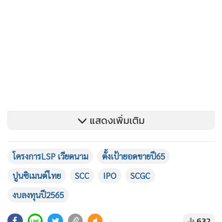
แสดงเพิ่มเติม
โครงการLSP เวียดนาม
ตั้งเป้ายอดขายปี65
ปูนซิเมนต์ไทย
SCC
IPO
SCGC
งบลงทุนปี2565
สำหรับภาพรวมเศรษฐกิจในปี 2565 จำเป็นที่ภาคธุรกิจต้องเตรี
ยมรับมือจากเศรษฐกิจมีแนวโน้มฟื้นตัวดีขึ้นหลังก้าวข้ามวิกฤต
632