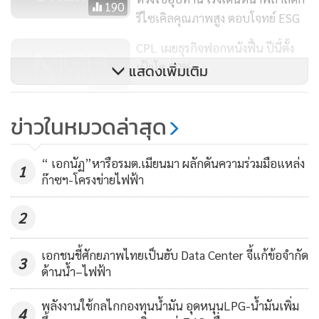
190
บริหารการจัดจำหน่ายซึ่งมีเครือข่ายใหญ่ที่สุด อาทิ ‘Prompt
รีไซเคิลคุณภาพสูง ตอบโจทย์ ESG
Plus’ แพลตฟอร์มสั่งซื้อสินค้าวัสดุก่อสร้างสำหรับร้านค้าราย
ย่อยกว่า 9,000 ร้านค้าทั่วประเทศ
CPL เผยธุรกิจฟอกหนังฟื้น ปีนี้ตั้ง
เป้าโต 20%
แสดงเพิ่มเติม
รวมถึงพัฒนาโซลูชันใหม่รับเทรนด์การรักษ์สุขภาพและยกระดับ
281
คุณภาพชีวิต เช่น กลุ่มนวัตกรรมพลาสติกเพื่อการแพทย์ เช่น
ข่าวในหมวดล่าสุด
‘เอสซีจี เคมิคอลส์’ เดินหน้า
แคปซูลความดันลบสำหรับเคลื่อนย้ายผู้ป่วยทางอากาศ ถุงซักผ้า
Advanced Recycling เปลี่ยน
ละลายน้ำ ลดความเสี่ยงติดเชื้อจากเสื้อผ้าผู้ป่วย Smart Building
“ เอกนัฏ”หารือรมต.เมียนมา ผลักดันความร่วมมือแหล่ง
พลาสติกใช้แล้วเป็นวัตถุดิบตั้งต้น
1
Solution นวัตกรรมบริหารระบบอาคาร เพื่อปรับคุณภาพ
193
ก๊าซฯ-โครงข่ายไฟฟ้า
ล่าสุด จับมือ TOYO ศึกษาและ
อากาศและประหยัดพลังงานด้วยเทคโนโลยี IoT นวัตกรรมผนัง
เตรียมขยายการผลิต Recycled
สมาร์ทบอร์ด Ultra Clean Wall Solution ทำให้ห้องมีความ
2
Feedstock
สะอาด ปลอดเชื้อโรค ระบบไอออนกำจัดเชื้อโรคในอากาศ SCG
Bi-Ionization Air Purifier และระบบหลังคา SCG Solar Roof
เอกชนชี้ศักยภาพไทยเป็นฮับ Data Center จี้แก้ข้อจำกัด
3
ด้านน้ำ–ไฟฟ้า
Solutions ที่สามารถผลิตไฟฟ้าจากหลังคาบ้าน ช่วยลดค่าไฟ
เป็นต้น
พลังงานใช้กลไกกองทุนน้ำมัน อุดหนุนLPG-น้ำมันเพิ่ม
4