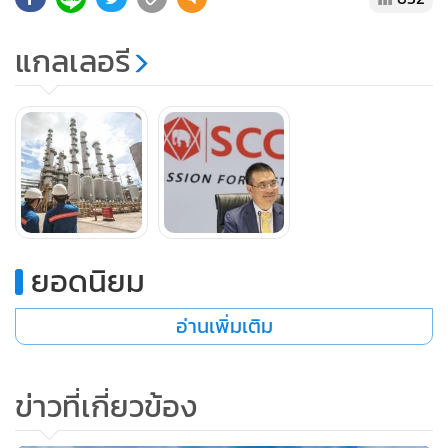
โควิด-18 โดยปีนี้ธุรกิจมีปัจจัยเสี่ยงด้านเงินเฟ้อที่สูงขึ้น ทำให้
ต้นทุนทั้งพลังงานและวัตถุดิบสูงขึ้น รวมถึงต้นทุนการเงินก็เพิ่ม
แกลเลอรี
ขึ้นด้วย เป็นสิ่งที่ภาคเอกชนจะต้องรับมือ แม้ว่าความต้องการ
สินค้าจะเพิ่มขึ้นก็ตาม พร้อมทั้งสร้างวินัยทางการเงินเพื่อเตรียม
รับอัตราดอกเบี้ยที่จะปรับตัวสูงขึ้น รวมทั้งการสร้างนวัตกรรม
เพื่อตอบสนองความต้องการของลูกค้าที่เปลี่ยนไปให้ทันท่วงที
ที่ผ่านมา SCC ได้เร่งทรานส์ฟอร์มธุรกิจอย่างต่อเนื่อง จึงสามารถ
รักษาการเติบโตในปี 2564 เป็นที่น่าพอใจ โดยปรับธุรกิจให้
สอดคล้องกับ 3 เมกะเทรนด์ ได้แก่ ชู ESG ในการดำเนินธุรกิจ -
ยอดนิยม
ใช้ดิจิทัลทรานส์ฟอร์เมชันตอบโจทย์ความต้องการลูกค้า -
อ่านเพิ่มเติม
พัฒนานวัตกรรมโซลูชันรับเทรนด์การรักษ์สุขภาพและยกระดับ
คุณภาพชีวิต
ข่าวที่เกี่ยวข้อง
การชู ESG (Environmental, Social and Governance) ในการ
ดำเนินธุรกิจ ใช้ ESG 4 Plus