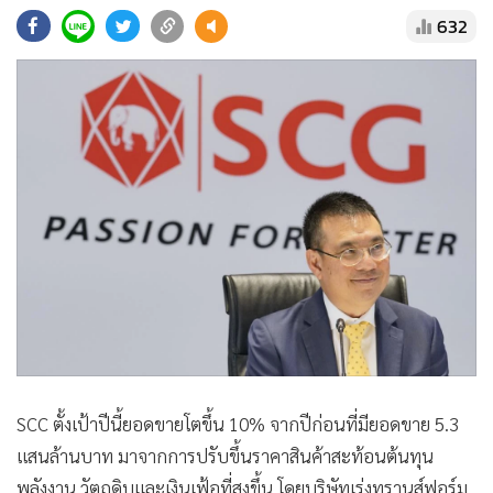
•
Good health & Well-being
632
•
Green Innovation & SD
•
Management & HR
•
MGR Live
•
Infographic
•
การเมือง
•
ท่องเที่ยว
•
กีฬา
•
ต่างประเทศ
•
Special Scoop
•
เศรษฐกิจ-ธุรกิจ
•
จีน
•
ชุมชน-คุณภาพชีวิต
SCC ตั้งเป้าปีนี้ยอดขายโตขึ้น 10% จากปีก่อนที่มียอดขาย 5.3
•
อาชญากรรม
แสนล้านบาท มาจากการปรับขึ้นราคาสินค้าสะท้อนต้นทุน
•
Motoring
พลังงาน วัตถุดิบและเงินเฟ้อที่สูงขึ้น โดยบริษัทเร่งทรานส์ฟอร์ม