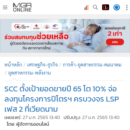
•
หน้าหลัก
•
ทันเหตุการณ์
•
ภาคใต้
•
ภูมิภาค
•
Online Section
หน้าหลัก
เศรษฐกิจ-ธุรกิจ
การค้า-อุตสาหกรรม-คมนาคม
•
บันเทิง
อุตสาหกรรม-พลังงาน
•
ผู้จัดการรายวัน
•
คอลัมนิสต์
SCC ตั้งเป้ายอดขายปี 65 โต 10% จ่อ
•
ละคร
ลงทุนโครงการปิโตรฯ ครบวงจร LSP
•
CbizReview
เฟส 2 ที่เวียดนาม
•
Cyber BIZ
เผยแพร่:
27 ม.ค. 2565 13:40
ปรับปรุง:
27 ม.ค. 2565 13:40
•
ผู้จัดกวน
โดย: ผู้จัดการออนไลน์