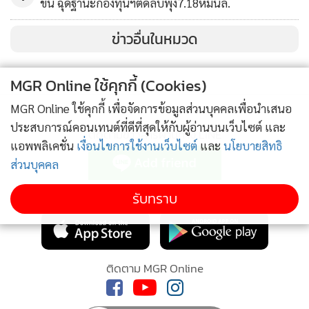
ขึ้น ฉุดฐานะกองทุนฯติดลบพุ่ง7.18หมื่นล.
ข่าวอื่นในหมวด
MGR Online ใช้คุกกี้ (Cookies)
MGR Online ใช้คุกกี้ เพื่อจัดการข้อมูลส่วนบุคคลเพื่อนำเสนอ
ประสบการณ์คอนเทนต์ที่ดีที่สุดให้กับผู้อ่านบนเว็บไซต์ และ
ติดตามข่าวสารผ่านทาง LINE
แอพพลิเคชั่น
เงื่อนไขการใช้งานเว็บไซต์
และ
นโยบายสิทธิ
ส่วนบุคคล
MGR Online Application
รับทราบ
นายรุ่งโรจน์กล่าวถึงผลประกอบการบริษัทปี 2564 ว่า บริษัทมี
รายได้จากการขาย 530,112 ล้านบาท เพิ่มขึ้นร้อยละ 33 จากปี
ติดตาม MGR Online
ก่อน สาเหตุจากผลการดำเนินงานที่ดีขึ้นในทุกธุรกิจ ส่วนใหญ่
จากราคาและปริมาณขายของสินค้าเคมีภัณฑ์ที่เพิ่มขึ้น โดยมี
กำไรสำหรับปี 47,174 ล้านบาท เพิ่มขึ้นร้อยละ 38 จากปีก่อน