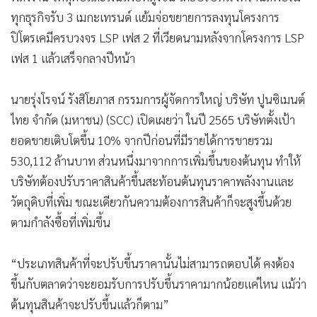
•
เกม
ทุกธุรกิจรับ 3 เมกะเทรนด์ แย้มจ่อขยายการลงทุนโครงการ
•
วิทยาศาสตร์
ปิโตรเคมีครบวงจร LSP เฟส 2 ที่เวียดนามหลังจากโครงการ LSP
•
SMEs
เฟส 1 แล้วเสร็จกลางปีหน้า
•
หุ้น
นายรุ่งโรจน์ รังสิโยภาส กรรมการผู้จัดการใหญ่ บริษัท ปูนซิเมนต์
•
อินโดจีน
ไทย จำกัด (มหาชน) (SCC) เปิดเผยว่า ในปี 2565 บริษัทตั้งเป้า
•
กองทุนรวม
ยอดขายเติบโตขึ้น 10% จากปีก่อนที่มีรายได้การขายรวม
•
Celeb Online
530,112 ล้านบาท ส่วนหนึ่งมาจากการเพิ่มขึ้นของต้นทุน ทำให้
•
Factcheck
บริษัทต้องปรับราคาสินค้าขึ้นสะท้อนต้นทุนราคาพลังงานและ
•
ญี่ปุ่น
วัตถุดิบที่เพิ่ม ขณะเดียวกันความต้องการสินค้าก็จะสูงขึ้นด้วย
•
News1
ตามกำลังซื้อที่เพิ่มขึ้น
•
Gotomanager
“ประเภทสินค้าที่จะปรับขึ้นราคานั้นไม่สามารถตอบได้ คงต้อง
ขึ้นกับตลาดว่าจะยอมรับการปรับขึ้นราคามากน้อยแค่ไหน แม้ว่า
ต้นทุนสินค้าจะปรับขึ้นแล้วก็ตาม”