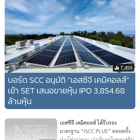
“มุ่ง Net Zero - Go Green - Lean เหลื่อมล้ำ - ย้ำร่วมมือ ภายใต้
ความเป็นธรรม โปร่งใส” เป็นกรอบพัฒนาที่เป็นมาตรฐานการ
ดำเนินธุรกิจระดับโลกสอดคล้องกับเป้าหมายพัฒนาอย่างยั่งยืน
SDGs ของสหประชาชาติและ BCG Economy ของภาครัฐ ซึ่ง
บริษัทเตรียมเงินลงทุนเบื้องต้น 70,000 ล้านบาทภายในปี 2573
เพื่อปรับปรุงกระบวนการผลิตและพัฒนาธุรกิจคาร์บอนต่ำ ให้
บรรลุเป้าหมายลดการปล่อยก๊าซเรือนกระจกสุทธิเป็นศูนย์
7,499
ภายในปี 2593 (Net Zero 2050)
บอร์ด SCC อนุมัติ “เอสซีจี เคมิคอลส์”
เข้า SET เสนอขายหุ้น IPO 3,854.68
การใช้ดิจิทัลทรานส์ฟอร์เมชันเพื่อตอบโจทย์ความต้องการใหม่ๆ
ของลูกค้า รวมถึงช่วยสร้างมูลค่าเพิ่ม ลดต้นทุน ลดเวลา เพิ่ม
ล้านหุ้น
ประสิทธิภาพในการทำงาน เช่น เทคโนโลยี Digital Twin ที่ช่วย
ประเมินผลเพื่อปรับรูปแบบการผลิตได้อย่างมีประสิทธิภาพ
เอสซีจี เคมิคอลส์ ได้รับรอง
CPAC Green Solution ที่นำเทคโนโลยีดิจิทัลมาใช้บริหารงาน
มาตรฐาน “ISCC PLUS” ตลอดทั้ง
ก่อสร้างได้อย่างมีประสิทธิภาพ และพัฒนาแพลตฟอร์มดิจิทัลใช้
ห่วงโซ่อุปทาน เร่งเดินหน้าพลาสติก