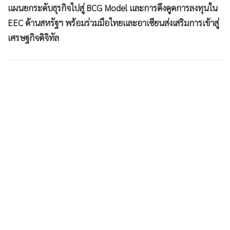
แผนยกระดับธุรกิจไปสู่ BCG Model และการดึงดูดการลงทุนใน
•
เกม
EEC ด้านสหรัฐฯ พร้อมร่วมมือไทยและอาเซียนส่งเสริมการเข้าสู่
•
วิทยาศาสตร์
เศรษฐกิจดิจิทัล
•
SMEs
•
หุ้น
•
อินโดจีน
•
กองทุนรวม
•
Celeb Online
•
Factcheck
•
ญี่ปุ่น
•
News1
•
Gotomanager