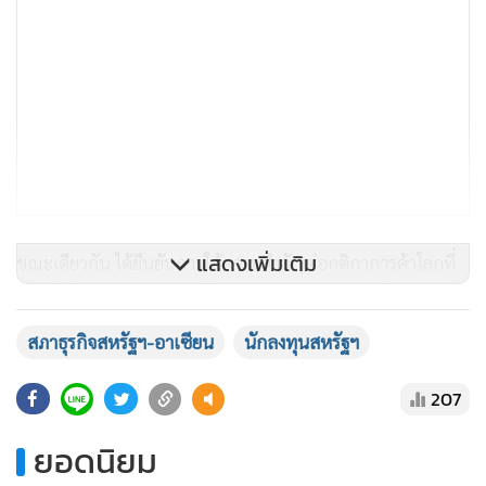
แสดงเพิ่มเติม
ขณะเดียวกัน ได้ยืนยันการให้ความสำคัญต่อกติกาการค้าโลกที่
โปร่งใส ไม่เลือกปฏิบัติ และไม่สร้างภาระแก่ภาคธุรกิจในการ
ทำการค้า การขยายตลาดการค้าใหม่ๆ ผ่านการจัดทำความตกลง
สภาธุรกิจสหรัฐฯ-อาเซียน
นักลงทุนสหรัฐฯ
การค้าเสรี (FTA) การค้าที่เป็นมิตรต่อสิ่งแวดล้อม การส่งเสริม
ด้านทรัพย์สินทางปัญญา และการส่งเสริมพาณิชย์อิเล็กทรอนิกส์
207
และเศรษฐกิจดิจิทัลในทุกภาคส่วนของสังคม ซึ่งจะเป็นแรงผลัก
ยอดนิยม
ดันทางเศรษฐกิจของไทยในอนาคต