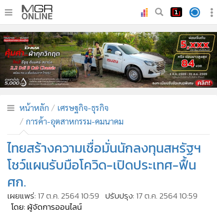
•
หน้าหลัก
•
ทันเหตุการณ์
•
ภาคใต้
•
ภูมิภาค
•
Online Section
หน้าหลัก
เศรษฐกิจ-ธุรกิจ
•
บันเทิง
การค้า-อุตสาหกรรม-คมนาคม
•
ผู้จัดการรายวัน
•
คอลัมนิสต์
ไทยสร้างความเชื่อมั่นนักลงทุนสหรัฐฯ
•
ละคร
โชว์แผนรับมือโควิด-เปิดประเทศ-ฟื้น
•
CbizReview
ศก.
•
Cyber BIZ
เผยแพร่:
17 ต.ค. 2564 10:59
ปรับปรุง:
17 ต.ค. 2564 10:59
•
ผู้จัดกวน
โดย: ผู้จัดการออนไลน์