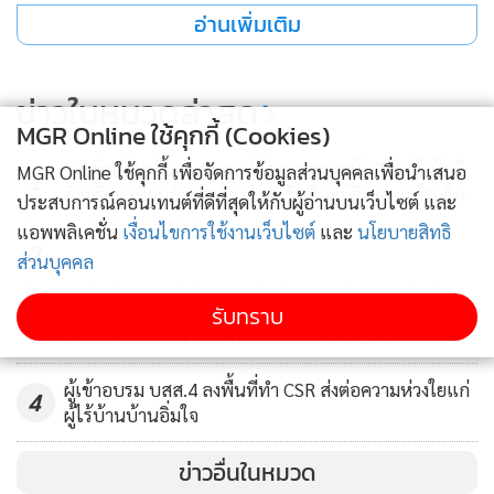
อ่านเพิ่มเติม
ส่วนภาคเอกชนสหรัฐฯ ได้แสดงความพร้อมที่จะสนับสนุนและให้
ความร่วมมือกับไทยในการเสริมสร้างความสามารถด้านห่วงโซ่
การผลิต การขนส่ง ระบบสาธารณสุข การท่องเที่ยว การพัฒนา
ข่าวในหมวดล่าสุด
ทักษะด้านดิจิทัลแก่บุคลากรและผู้ประกอบการ SMEs รวมถึงนำ
MGR Online ใช้คุกกี้ (Cookies)
เทคโนโลยีดิจิทัลเข้ามาช่วยฟื้นฟูเศรษฐกิจจากสถานการณ์โรคโค
“พิพัฒน์”ชูต้นแบบ”ศูนย์จัดจราจรมอสโก”เทคโนโลยี
MGR Online ใช้คุกกี้ เพื่อจัดการข้อมูลส่วนบุคคลเพื่อนำเสนอ
1
วิด-19 เพื่อให้ไทยและอาเซียนเป็นภูมิภาคที่มีความแข็งแกร่ง
อัจฉริยะ เชื่อมข้อมูลเรียลไทม์ รับมืออุบัติเหตุ-แก้รถติด
ประสบการณ์คอนเทนต์ที่ดีที่สุดให้กับผู้อ่านบนเว็บไซต์ และ
และพร้อมเข้าสู่เศรษฐกิจยุคดิจิทัลต่อไป
แอพพลิเคชั่น
เงื่อนไขการใช้งานเว็บไซต์
และ
นโยบายสิทธิ
2
ส่วนบุคคล
ปัจจุบันสหรัฐฯ เป็นคู่ค้าอันดับ 3 ของไทย รองจากจีนและญี่ปุ่น
จับตา”ภูมิใจไทย”จัดทัพเก้าอี้บิ๊ก”คมนาคม”
รับทราบ
โดยในช่วง 8 เดือนของปี 2564 (ม.ค.-ส.ค.) การค้าระหว่างไทย
3
วางตัว“ปลัดคมนาคม”คนใหม่ นั่งยาว 8-10 ปี
กับสหรัฐฯ มีมูลค่า 36,460 ล้านเหรียญสหรัฐ เพิ่มขึ้น 9.56% โดย
ไทยส่งออกไปสหรัฐฯ มูลค่า 26,884 ล้านเหรียญสหรัฐ เพิ่ม
ผู้เข้าอบรม บสส.4 ลงพื้นที่ทำ CSR ส่งต่อความห่วงใยแก่
4
20.56% สินค้าส่งออกสำคัญ เช่น เครื่องคอมพิวเตอร์อุปกรณ์
ผู้ไร้บ้านบ้านอิ่มใจ
และส่วนประกอบ ผลิตภัณฑ์ยาง รถยนต์ อุปกรณ์และส่วน
ข่าวอื่นในหมวด
ประกอบ อัญมณีและเครื่องประดับ เหล็ก และเหล็กกล้าและ