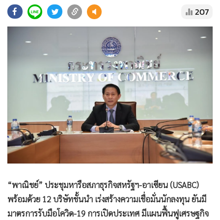
•
Good health & Well-being
207
•
Green Innovation & SD
•
Management & HR
•
MGR Live
•
Infographic
•
การเมือง
•
ท่องเที่ยว
•
กีฬา
•
ต่างประเทศ
•
Special Scoop
•
เศรษฐกิจ-ธุรกิจ
•
จีน
•
ชุมชน-คุณภาพชีวิต
“พาณิชย์” ประชุมหารือสภาธุรกิจสหรัฐฯ-อาเซียน (USABC)
•
อาชญากรรม
พร้อมด้วย 12 บริษัทชั้นนำ เร่งสร้างความเชื่อมั่นนักลงทุน ยันมี
มาตรการรับมือโควิด-19 การเปิดประเทศ มีแผนฟื้นฟูเศรษฐกิจ
•
Motoring