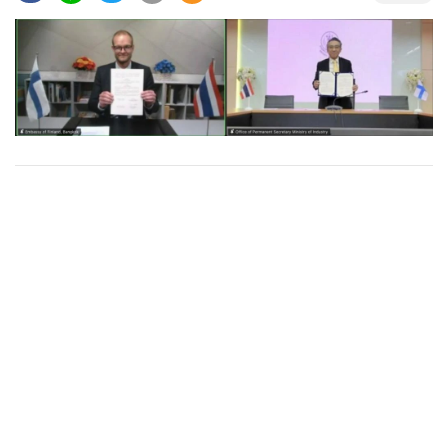
•
Good health & Well-being
•
Green Innovation & SD
•
Management & HR
•
MGR Live
•
Infographic
•
การเมือง
•
ท่องเที่ยว
•
กีฬา
•
ต่างประเทศ
•
Special Scoop
•
เศรษฐกิจ-ธุรกิจ
•
จีน
•
ชุมชน-คุณภาพชีวิต
•
อาชญากรรม
•
Motoring