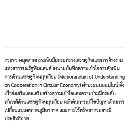
•
เกม
•
วิทยาศาสตร์
•
SMEs
•
หุ้น
•
อินโดจีน
•
กองทุนรวม
•
Celeb Online
กระทรวงอุตสาหกรรมจับมือกระทรวงเศรษฐกิจและการจ้างงาน
•
Factcheck
แห่งสาธารณรัฐฟินแลนด์ ลงนามบันทึกความเข้าใจการดำเนิน
•
ญี่ปุ่น
การด้านเศรษฐกิจหมุนเวียน (Memorandum of Understanding
on Cooperation in Circular Economy) ผ่านระบบออนไลน์ ตั้ง
•
News1
เป้าส่งเสริมและเสริมสร้างความเข้าใจและความร่วมมือระดับ
•
Gotomanager
ทวิภาคีด้านเศรษฐกิจหมุนเวียน ผลักดันการแก้ไขปัญหาด้านการ
เปลี่ยนแปลงสภาพภูมิอากาศ และการใช้ทรัพยากรอย่างมี
ประสิทธิภาพ