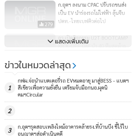
ก.อุตฯ ลงนาม CPAC ปรับรถขนส่ง
เป็น EV นำร่องรถโม่ไฟฟ้า ลุ้นจีบ
ปตท.-ไทยเบฟคิวต่อไป
279
อว.เปิดกิจกรรม U2T BOOTCAMP
แสดงเพิ่มเติม
KICK-OFF DAY นำ 40 ทีมสุดท้าย
แชมป์แฮกกะธอนภูมิภาคชิงแชมป์
131
ข่าวในหมวดล่าสุด
ประเทศไทย
“สุริยะ” สั่งทุกหน่วยงาน ก.อุตฯ
กฟผ.จ่อนำแบตเตอรี่รถ EVหมดอายุ มาสู่BESS - แบตฯ
รับมือน้ำท่วม-จ่องัดมาตรการเยียวยา
1
สีเขียวเพื่อความยั่งยืน เตรียมจับมือกนอ.ผุดนิ
คมฯCircular
100
2
ก.อุตฯรุดสอบเพลิงไหม้อาคารคล้ายรง.ที่บ้านบึง ชี้ไร้ใบ
3
อนุญาตฯส่อดำเนินคดี