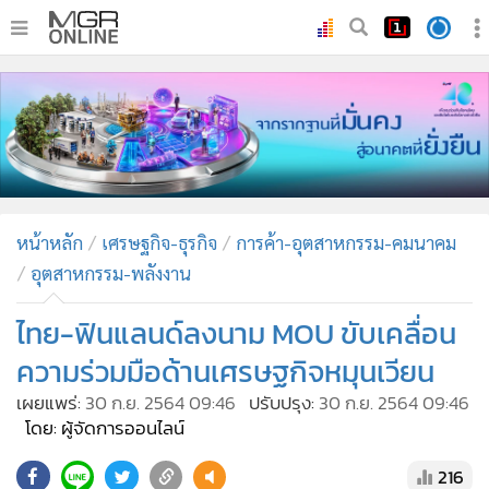
•
หน้าหลัก
•
ทันเหตุการณ์
•
ภาคใต้
•
ภูมิภาค
•
Online Section
หน้าหลัก
เศรษฐกิจ-ธุรกิจ
การค้า-อุตสาหกรรม-คมนาคม
•
บันเทิง
อุตสาหกรรม-พลังงาน
•
ผู้จัดการรายวัน
•
คอลัมนิสต์
ไทย-ฟินแลนด์ลงนาม MOU ขับเคลื่อน
•
ละคร
ความร่วมมือด้านเศรษฐกิจหมุนเวียน
•
CbizReview
เผยแพร่:
30 ก.ย. 2564 09:46
ปรับปรุง:
30 ก.ย. 2564 09:46
•
Cyber BIZ
โดย: ผู้จัดการออนไลน์
•
ผู้จัดกวน
216