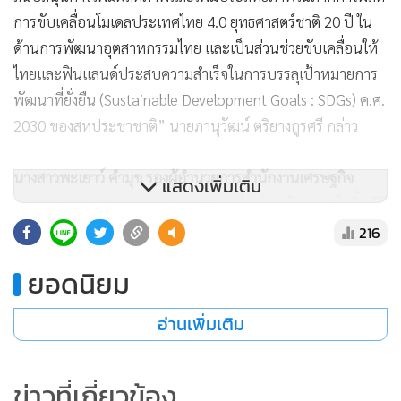
การขับเคลื่อนโมเดลประเทศไทย 4.0 ยุทธศาสตร์ชาติ 20 ปี ใน
ด้านการพัฒนาอุตสาหกรรมไทย และเป็นส่วนช่วยขับเคลื่อนให้
ไทยและฟินแลนด์ประสบความสำเร็จในการบรรลุเป้าหมายการ
พัฒนาที่ยั่งยืน (Sustainable Development Goals : SDGs) ค.ศ.
2030 ของสหประชาชาติ” นายภานุวัฒน์ ตริยางกูรศรี กล่าว
นางสาวพะเยาว์ คำมุข รองผู้อำนวยการสำนักงานเศรษฐกิจ
แสดงเพิ่มเติม
อุตสาหกรรม
กระทรวงอุตสาหกรรม กล่าวว่า หลังจากเสร็จสิ้นพิธี
ลงนามแล้ว วันที่ 30 กันยายน 2564 จะมีการจัดสัมมนาออนไลน์
216
ในหัวข้อเศรษฐกิจหมุนเวียน : การตรวจสอบการปล่อยมลพิษ
ยอดนิยม
จากภาคอุตสาหกรรม (Circular Economy Webinar EP.1:
Industrial Emission Monitoring) โดยวิทยากรที่มีคุณวุฒิมาให้
อ่านเพิ่มเติม
ความรู้ทั้งจากฝ่ายไทยและฟินแลนด์ โดยฝ่ายไทย ประกอบด้วย
ผู้แทนจากกรมโรงงานอุตสาหกรรม กระทรวงอุตสาหกรรม และ
สถาบันเทคโนโลยีแห่งเอเชีย (Asian Institute of Technology)
ข่าวที่เกี่ยวข้อง