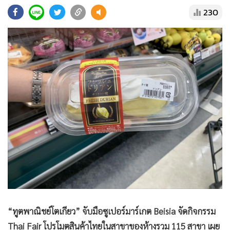
•
Good health & Well-being
230
•
Green Innovation & SD
•
Management & HR
•
MGR Live
•
Infographic
•
การเมือง
•
ท่องเที่ยว
•
กีฬา
•
ต่างประเทศ
•
Special Scoop
•
เศรษฐกิจ-ธุรกิจ
•
จีน
•
ชุมชน-คุณภาพชีวิต
•
อาชญากรรม
“ทูตพาณิชย์โตเกียว” จับมือซูเปอร์มาร์เกต Beisia จัดกิจกรรม
•
Motoring
Thai Fair โปรโมตสินค้าไทยในสาขาของห้างรวม 115 สาขา เผย