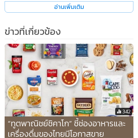
อ่านเพิ่มเติม
ทั้งนี้ Beisia ยังได้จัดแคมเปญพิเศษให้แก่ผู้บริโภคชาวญี่ปุ่น เมื่อ
ซื้อสินค้าไทยที่ร่วมรายการเกิน 3,000 เยน จะได้รับสิทธิ์ลุ้นรับ
ข่าวที่เกี่ยวข้อง
คะแนนสะสมจากแอปพลิเคชัน Beisia เป็นของรางวัล
“การจัดกิจกรรมในครั้งนี้ สำนักงานฯ ได้นำมาสคอตการ์ตูนคา
แรกเตอร์ผลไม้ไทยมาร่วมสร้างสีสันและเชิญชวนให้ผู้บริโภคชาว
ญี่ปุ่นซื้อสินค้าไทย ซึ่งได้รับการตอบรับจากผู้บริโภคเป็นอย่าง
มาก มีการเข้ามาชม และเลือกซื้อสินค้าไทย โดยเฉพาะผลไม้และ
สินค้าเกษตรได้รับความสนใจเป็นพิเศษ” นายกิตติวัฒน์กล่าว
สำหรับสินค้าเกษตรและสินค้าเกษตรแปรรูปที่มีการนำเข้ามา
342
เพื่อจำหน่ายเป็นการเฉพาะภายในช่วงการจัดกิจกรรมครั้งนี้ เช่น
“ทูตพาณิชย์ชิคาโก” ชี้ช่องอาหารและ
มะม่วง กล้วย มังคุด ทุเรียน ถั่วแระ ข้าวโพดอ่อน โดยมาจาก
เครื่องดื่มของไทยมีโอกาสขาย
จังหวัดเชียงใหม่ ตาก ราชบุรี ชุมพร นครปฐม ศรีสะเกษ จันทบุรี