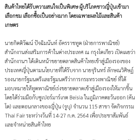
•
เกม
สินค้าไทยได้รับความสนใจเป็นพิเศษ ผู้บริโภคชาวญี่ปุ่นเข้ามา
•
วิทยาศาสตร์
เลือกชม เลือกซื้อเป็นอย่างมาก โดยเฉพาะผลไม้และสินค้า
เกษตร
•
SMEs
•
หุ้น
นายกิตติวัฒน์ ปัจฉิมนันท์ อัครราชทูต (ฝ่ายการพาณิชย์)
•
อินโดจีน
สำนักงานส่งเสริมการค้าในต่างประเทศ ณ กรุงโตเกียว เปิดเผยว่า
•
กองทุนรวม
สำนักงานฯ ได้เดินหน้าขยายตลาดสินค้าไทยเข้าสู่เมืองรองของ
•
Celeb Online
ประเทศญี่ปุ่นตามนโยบายที่ได้รับจาก นายจุรินทร์ ลักษณวิศิษฏ์
•
Factcheck
รองนายกรัฐมนตรีและรัฐมนตรีว่าการกระทรวงพาณิชย์ ที่ได้
•
ญี่ปุ่น
มอบหมายให้ทูตพาณิชย์เร่งขยายตลาดเข้าสู่เมืองรองให้มากขึ้น
•
News1
โดยได้ร่วมมือกับซูเปอร์มาร์เกต Beisia ในภูมิภาคตะวันออก (คัน
•
Gotomanager
โต) และตอนกลางของญี่ปุ่น (จูบุ) จำนวน 115 สาขา จัดกิจกรรม
Thai Fair ระหว่างวันที่ 14-27 ก.ค. 2564 เพื่อประชาสัมพันธ์
และจำหน่ายสินค้าไทย