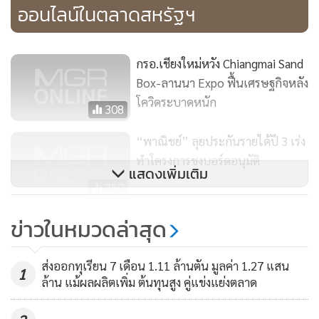
ออนไลน์ในตลาดสหรัฐฯ
ชลบุรี และนครนายก เป็นต้น ซึ่งได้มีส่วนช่วยเพิ่มรายได้ และ
ขยายตลาดสินค้าเกษตรให้แก่เกษตรกรของไทย
กรอ.เชียงใหม่หวัง Chiangmai Sand
ปัจจุบัน Beisia มีสาขาทั้งหมด 141 สาขาใน 15 จังหวัด กระจาย
Box-ลานนา Expo ฟื้นเศรษฐกิจหลัง
ตามภูมิภาคต่างๆ ของประเทศญี่ปุ่น มียอดขายกว่า 100,000
โควิดระบาดหนัก
308
ล้านบาทต่อปี โดยที่ผ่านมามีการนำเข้าสินค้าไทยประมาณ 500
ล้านบาทต่อปี ซึ่งความร่วมมือที่เกิดขึ้น นอกจากจะทำให้ไทยส่ง
“พาณิชย์” ลุยประกันรายได้ปี 3 เร่ง
ออกสินค้าเข้าสู่ตลาดญี่ปุ่นได้เพิ่มขึ้นแล้ว ยังทำให้สินค้าของไทย
ทำโครงการชงบอร์ดอนุมัติ
แสดงเพิ่มเติม
เจาะเข้าสู่ผู้บริโภคในเมืองรองต่างๆ ของญี่ปุ่นได้ด้วย
250
DITP เปิดรับสมัครผู้ประกอบการ
ข่าวในหมวดล่าสุด
ไลฟ์สไตล์และแฟชั่น ร่วมงาน “The
Marché by STYLE Bangkok” เพิ่ม
285
ส่งออกทุเรียน 7 เดือน 1.11 ล้านตัน มูลค่า 1.27 แสน
1
ช่องทางเจรจาซื้อขายออนไลน์กับ
ล้าน แม้ผลผลิตเพิ่ม ต้นทุนสูง คู่แข่งแย่งตลาด
บายเออร์ทั่วโลกในช่วงโควิด