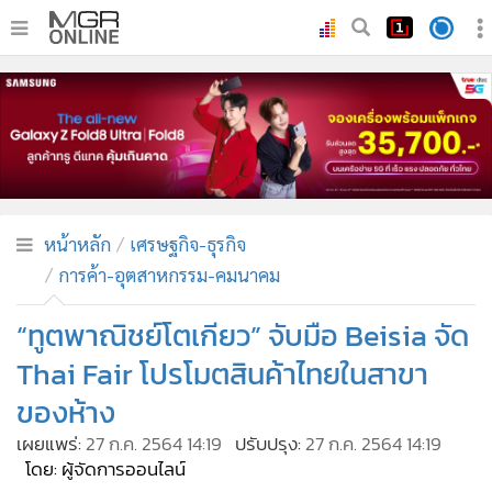
•
หน้าหลัก
•
ทันเหตุการณ์
•
ภาคใต้
•
ภูมิภาค
•
Online Section
หน้าหลัก
เศรษฐกิจ-ธุรกิจ
•
บันเทิง
การค้า-อุตสาหกรรม-คมนาคม
•
ผู้จัดการรายวัน
•
คอลัมนิสต์
“ทูตพาณิชย์โตเกียว” จับมือ Beisia จัด
•
ละคร
Thai Fair โปรโมตสินค้าไทยในสาขา
•
CbizReview
ของห้าง
•
Cyber BIZ
เผยแพร่:
27 ก.ค. 2564 14:19
ปรับปรุง:
27 ก.ค. 2564 14:19
•
ผู้จัดกวน
โดย: ผู้จัดการออนไลน์