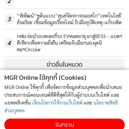
2
“พิพัฒน์”ชูต้นแบบ”ศูนย์จัดจราจรมอสโก”เทคโนโลยี
3
อัจฉริยะ เชื่อมข้อมูลเรียลไทม์ รับมืออุบัติเหตุ-แก้รถติด
กฟผ.จ่อนำแบตเตอรี่รถ EVหมดอายุ มาสู่BESS - แบตฯ
4
สีเขียวเพื่อความยั่งยืน เตรียมจับมือกนอ.ผุดนิ
คมฯCircular
ข่าวอื่นในหมวด
MGR Online ใช้คุกกี้ (Cookies)
MGR Online ใช้คุกกี้ เพื่อจัดการข้อมูลส่วนบุคคลเพื่อนำเสนอ
ประสบการณ์คอนเทนต์ที่ดีที่สุดให้กับผู้อ่านบนเว็บไซต์ และ
แอพพลิเคชั่น
เงื่อนไขการใช้งานเว็บไซต์
และ
นโยบายสิทธิ
ติดตามข่าวสารผ่านทาง LINE
ส่วนบุคคล
รับทราบ