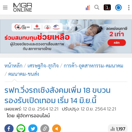
•
หน้าหลัก
•
ทันเหตุการณ์
•
ภาคใต้
•
ภูมิภาค
•
Online Section
หน้าหลัก
เศรษฐกิจ-ธุรกิจ
การค้า-อุตสาหกรรม-คมนาคม
•
บันเทิง
คมนาคม-ขนส่ง
•
ผู้จัดการรายวัน
•
คอลัมนิสต์
รฟท.วิ่งรถเชิงสังคมเพิ่ม 18 ขบวน
•
ละคร
รองรับเปิดเทอม เริ่ม 14 มิ.ย.นี้
•
CbizReview
เผยแพร่:
12 มิ.ย. 2564 12:21
ปรับปรุง:
12 มิ.ย. 2564 12:21
•
Cyber BIZ
โดย: ผู้จัดการออนไลน์
•
ผู้จัดกวน
1,197