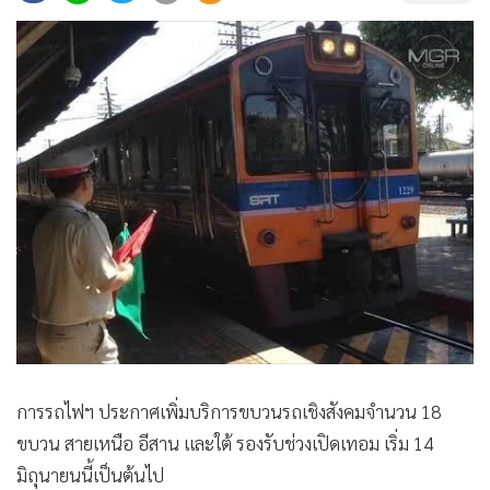
•
Good health & Well-being
•
Green Innovation & SD
•
Management & HR
•
MGR Live
•
Infographic
•
การเมือง
•
ท่องเที่ยว
•
กีฬา
•
ต่างประเทศ
•
Special Scoop
•
เศรษฐกิจ-ธุรกิจ
•
จีน
•
ชุมชน-คุณภาพชีวิต
การรถไฟฯ ประกาศเพิ่มบริการขบวนรถเชิงสังคมจำนวน 18
•
อาชญากรรม
ขบวน สายเหนือ อีสาน และใต้ รองรับช่วงเปิดเทอม เริ่ม 14
มิถุนายนนี้เป็นต้นไป
•
Motoring