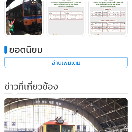
- ขบวนรถท้องถิ่นที่ 425/422 ลำชี-อุบลราชธานี-ลำชี
3. สายใต้ 6 ขบวน
- ขบวนรถธรรมดาที่ 251/252 ธนบุรี-ประจวบคีรีขันธ์-ธนบุรี
- ขบวนรถธรรมดาที่ 259/260 ธนบุรี-น้ำตก-ธนบุรี
ยอดนิยม
- ขบวนรถธรรมดาที่ 485/486 ชุมทางหนองปลาดุก-น้ำตก-ชุม
ทางหนองปลาดุก (เปลี่ยนเป็น กาญจนบุรี-น้ำตก-กาญจนบุรี)
อ่านเพิ่มเติม
ทั้งนี้ การรถไฟฯ ยังดำเนินมาตรการเฝ้าระวังและป้องกันการ
ข่าวที่เกี่ยวข้อง
แพร่ระบาดของไวรัสโควิด-19 ในการให้บริการแก่ผู้โดยสารทั้งใน
ขบวนรถโดยสาร สถานีรถไฟทั่วประเทศอย่างเคร่งครัด เพื่อให้
เกิดความปลอดภัย และลดความเสี่ยงจากการแพร่ระบาดของ
ไวรัสโควิด-19 ตลอดการเดินทาง สำหรับผู้โดยสารที่ประสงค์เดิน
ทาง สอบถามข้อมูลเพิ่มเติมได้ที่สถานีรถไฟทั่วประเทศ ศูนย์
บริการลูกค้าสัมพันธ์ หมายเลขโทรศัพท์ 1690 ตลอด 24 ชั่วโมง