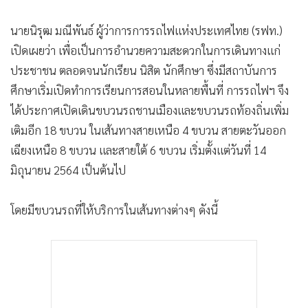
•
เกม
นายนิรุฒ มณีพันธ์ ผู้ว่าการการรถไฟแห่งประเทศไทย (รฟท.)
•
วิทยาศาสตร์
เปิดเผยว่า เพื่อเป็นการอำนวยความสะดวกในการเดินทางแก่
•
SMEs
ประชาชน ตลอดจนนักเรียน นิสิต นักศึกษา ซึ่งมีสถาบันการ
•
หุ้น
ศึกษาเริ่มเปิดทำการเรียนการสอนในหลายพื้นที่ การรถไฟฯ จึง
•
อินโดจีน
ได้ประกาศเปิดเดินขบวนรถชานเมืองและขบวนรถท้องถิ่นเพิ่ม
•
กองทุนรวม
เติมอีก 18 ขบวน ในเส้นทางสายเหนือ 4 ขบวน สายตะวันออก
•
Celeb Online
เฉียงเหนือ 8 ขบวน และสายใต้ 6 ขบวน เริ่มตั้งแต่วันที่ 14
•
Factcheck
มิถุนายน 2564 เป็นต้นไป
•
ญี่ปุ่น
•
News1
โดยมีขบวนรถที่ให้บริการในเส้นทางต่างๆ ดังนี้
•
Gotomanager