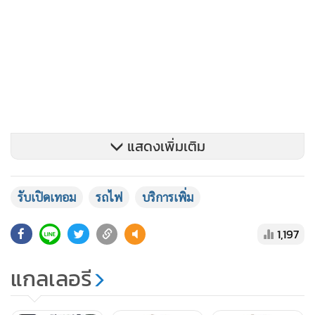
แสดงเพิ่มเติม
2. สายตะวันออกเฉียงเหนือ 8 ขบวน
รับเปิดเทอม
รถไฟ
บริการเพิ่ม
- ขบวนรถชานเมืองที่ 339/340 กรุงเทพฯ-ชุมทางแก่งคอย-
กรุงเทพฯ
1,197
- ขบวนรถท้องถิ่นที่ 419 นครราชสีมา-อุบลราชธานี
แกลเลอรี
- ขบวนรถท้องถิ่นที่ 420 อุบลราชสีมา-ลำชี
- ขบวนรถท้องถิ่นที่ 423 ลำชี-สำโรงทาบ
- ขบวนรถท้องถิ่นที่ 424 สำโรงทาบ-นครราชสีมา