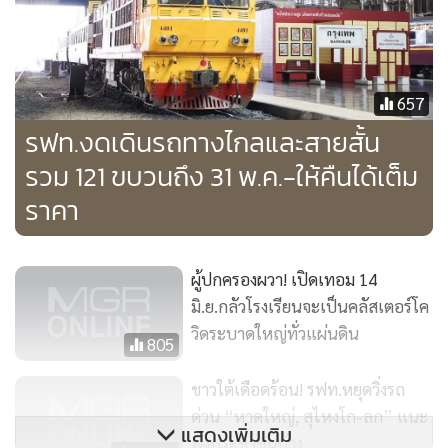
หรือเฟซบุ๊กแฟนเพจ ทีมพีอาร์การรถไฟแห่งประเทศไทย
657
รฟท.งดเดินรถทางไกลและสายสั้น
รวม 121 ขบวนถึง 31 พ.ค.-ให้คืนได้เต็ม
ราคา
ผู้ปกครองผวา! เปิดเทอม 14
มิ.ย.กลัวโรงเรียนจะเป็นคลัสเตอร์โค
วิดระบาดใหญ่ทั่วแผ่นดิน
805
ชาวใต้เดือดร้อน! รฟท.หยุดวิ่งรถ
ด่วน “หาดใหญ่, สุไหงโก-ลก” แนะ
แสดงเพิ่มเติม
ฟังประชาชนบ้าง