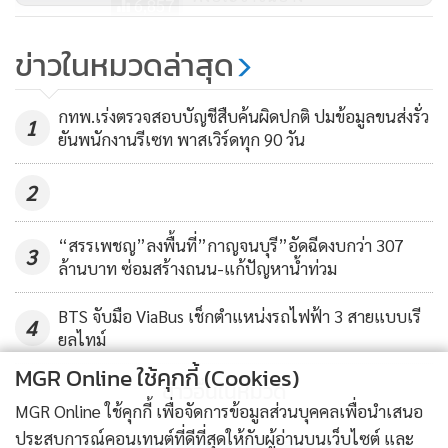
6,857
มั่นใจ! ระบบพร้อม รถไฟสีแดง-
ข่าวในหมวดล่าสุด
สถานีกลางบางซื่อเปิดให้บริการ
ก.ค.นี้
3,111
กทพ.เร่งตรวจสอบบัญชีสืบค้นผิดปกติ ปมข้อมูลขนส่งรั่ว
1
ยันพนักงานรีเซท พาสเวิร์ดทุก 90 วัน
2
“สรรเพชญ”ลงพื้นที่”กาญจนบุรี”อัดฉีดงบกว่า 307
3
ล้านบาท ซ่อมสร้างถนน-แก้ปัญหาน้ำท่วม
BTS จับมือ ViaBus เช็กตำแหน่งรถไฟฟ้า 3 สายแบบเรี
4
ยลไทม์
MGR Online ใช้คุกกี้ (Cookies)
ข่าวอื่นในหมวด
MGR Online ใช้คุกกี้ เพื่อจัดการข้อมูลส่วนบุคคลเพื่อนำเสนอ
ประสบการณ์คอนเทนต์ที่ดีที่สุดให้กับผู้อ่านบนเว็บไซต์ และ