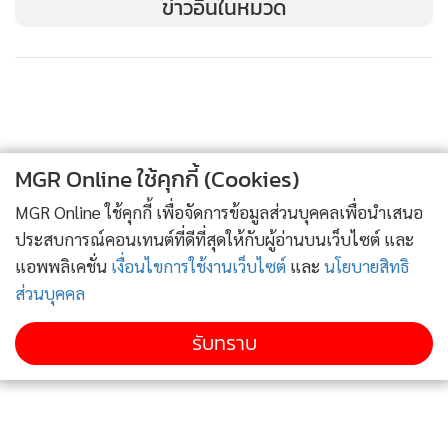
ข่าวอื่นในหมวด
เปานิล นักร้องสาวรุ่นใหม่ ที่เป็นตัวแทนของไลฟ์สไตล์ ความ
สดใส ร่าเริง มีผิวสุขภาพดี ที่จะช่วยสื่อสารและผลักดันตัวตนของ
คนรุ่นใหม่ที่ใส่ใจสุขภาพออกมา พร้อมเป็นแรงขับเคลื่อนให้
VITMORES+ เป็นที่รู้จักและเข้าถึงกลุ่มผู้บริโภคเป้าหมาย ได้แก่
ผู้ที่สนใจและตระหนักถึงสุขภาพ ใส่ใจเรื่องความงาม และมีไลฟ์
สไตล์ใส่ใจสุขภาพได้ง่ายมากยิ่งขึ้น
MGR Online ใช้คุกกี้ (Cookies)
MGR Online ใช้คุกกี้ เพื่อจัดการข้อมูลส่วนบุคคลเพื่อนำเสนอ
“VITMORES+ น้ำผสมวิตามินในขวดแคปซูล มีให้เลือกถึง 2
ประสบการณ์คอนเทนต์ที่ดีที่สุดให้กับผู้อ่านบนเว็บไซต์ และ
รสชาติ สูตรแรก VITA C – PLUS VITAMIN C 200% ขวดสี
แอพพลิเคชั่น
เงื่อนไขการใช้งานเว็บไซต์
และ
นโยบายสิทธิ
เหลือง มีรสเปรี้ยวอมหวาน กลมกล่อม พร้อมกลิ่นหอมของ
ส่วนบุคคล
เลมอนเนต ที่มีส่วนผสมของวิตามินซีมากถึง 200% รวมทั้ง
รับทราบ
วิตามิน B2, B3, B6 สารสกัดจากอะเซโรลา เชอร์รี (Acerola
Cherry) และยังมีคอลลาเจนนำเข้าจากญี่ปุ่น สูตรสอง
REVITALIZED VITAMIN ขวดสีชมพู มีรสหวานอมเปรี้ยวอ่อนๆ
พร้อมกลิ่นหอมของพีชญี่ปุ่น มีส่วนผสมของวิตามิน เอ ดี อี เค ซึ่ง