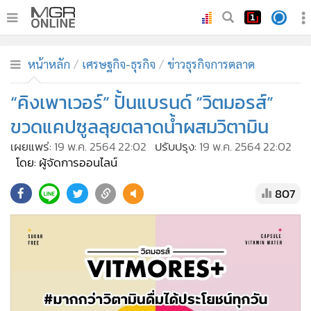
•
หน้าหลัก
หน้าหลัก
เศรษฐกิจ-ธุรกิจ
ข่าวธุรกิจการตลาด
•
ทันเหตุการณ์
•
“คิงเพาเวอร์” ปั้นแบรนด์ “วิตมอรส์”
ภาคใต้
•
ภูมิภาค
ขวดแคปซูลลุยตลาดน้ำผสมวิตามิน
•
Online Section
เผยแพร่:
19 พ.ค. 2564 22:02
ปรับปรุง:
19 พ.ค. 2564 22:02
•
บันเทิง
โดย: ผู้จัดการออนไลน์
•
ผู้จัดการรายวัน
807
•
คอลัมนิสต์
•
ละคร
•
CbizReview
•
Cyber BIZ
•
ผู้จัดกวน