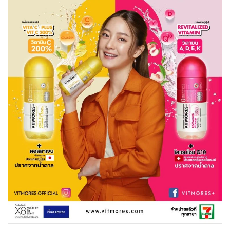
•
Good health & Well-being
•
Green Innovation & SD
•
Management & HR
•
MGR Live
•
Infographic
•
การเมือง
•
ท่องเที่ยว
•
กีฬา
•
ต่างประเทศ
•
Special Scoop
•
เศรษฐกิจ-ธุรกิจ
•
จีน
•
ชุมชน-คุณภาพชีวิต
•
อาชญากรรม
•
Motoring