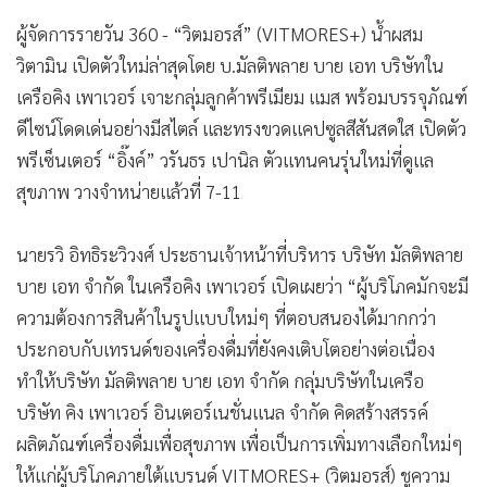
•
เกม
ผู้จัดการรายวัน 360 - “วิตมอรส์” (VITMORES+) น้ำผสม
•
วิทยาศาสตร์
วิตามิน เปิดตัวใหม่ล่าสุดโดย บ.มัลติพลาย บาย เอท บริษัทใน
•
SMEs
เครือคิง เพาเวอร์ เจาะกลุ่มลูกค้าพรีเมียม แมส พร้อมบรรจุภัณฑ์
•
หุ้น
ดีไซน์โดดเด่นอย่างมีสไตล์ และทรงขวดแคปซูลสีสันสดใส เปิดตัว
•
อินโดจีน
พรีเซ็นเตอร์ “อิ๊งค์” วรันธร เปานิล ตัวแทนคนรุ่นใหม่ที่ดูแล
•
กองทุนรวม
สุขภาพ วางจำหน่ายแล้วที่ 7-11
•
Celeb Online
นายรวิ อิทธิระวิวงศ์ ประธานเจ้าหน้าที่บริหาร บริษัท มัลติพลาย
•
Factcheck
บาย เอท จำกัด ในเครือคิง เพาเวอร์ เปิดเผยว่า “ผู้บริโภคมักจะมี
•
ญี่ปุ่น
ความต้องการสินค้าในรูปแบบใหม่ๆ ที่ตอบสนองได้มากกว่า
•
News1
ประกอบกับเทรนด์ของเครื่องดื่มที่ยังคงเติบโตอย่างต่อเนื่อง
•
Gotomanager
ทำให้บริษัท มัลติพลาย บาย เอท จำกัด กลุ่มบริษัทในเครือ
บริษัท คิง เพาเวอร์ อินเตอร์เนชั่นแนล จำกัด คิดสร้างสรรค์
ผลิตภัณฑ์เครื่องดื่มเพื่อสุขภาพ เพื่อเป็นการเพิ่มทางเลือกใหม่ๆ
ให้แก่ผู้บริโภคภายใต้แบรนด์ VITMORES+ (วิตมอรส์) ชูความ