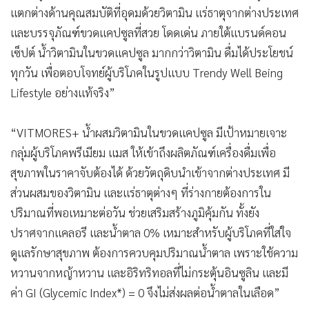
แตกต่างด้านคุณสมบัติที่อุดมด้วยวิตามิน แร่ธาตุจากต่างประเทศ
และบรรจุภัณฑ์ขวดแคปซูลที่สวย โดดเด่น ภายใต้แบรนด์คอน
เซ็ปต์ น้ำวิตามินในขวดแคปซูล มากกว่าวิตามิน ดื่มได้ประโยชน์
ทุกวัน เพื่อตอบโจทย์ผู้บริโภคในรูปแบบ Trendy Well Being
Lifestyle อย่างแท้จริง”
“VITMORES+ น้ำผสมวิตามินในขวดแคปซูล มีเป้าหมายเจาะ
กลุ่มผู้บริโภคพรีเมียม แมส ให้เข้าถึงผลิตภัณฑ์เครื่องดื่มเพื่อ
สุขภาพในราคาจับต้องได้ ด้วยวัตถุดิบนำเข้าจากต่างประเทศ มี
ส่วนผสมของวิตามิน และแร่ธาตุต่างๆ ที่ร่างกายต้องการใน
ปริมาณที่พอเหมาะต่อวัน ช่วยเสริมสร้างภูมิคุ้มกัน ทั้งยัง
ปราศจากแคลอรี และน้ำตาล 0% เหมาะสำหรับผู้บริโภคที่ใส่ใจ
ดูแลรักษาสุขภาพ ต้องการควบคุมปริมาณน้ำตาล เพราะใช้ความ
หวานจากหญ้าหวาน และอิริทริทอลที่ไม่กระตุ้นอินซูลิน และมี
ค่า GI (Glycemic Index*) = 0 จึงไม่ส่งผลต่อน้ำตาลในเลือด”