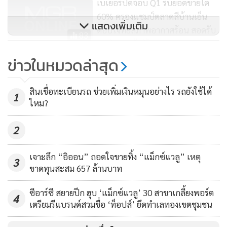
เบเยอร์ปิดจ๊อบ Q1 รับยอดขายโต
60% ครองแชมป์ตลาดสีบ้านเย็น
แสดงเพิ่มเติม
ตอบโจทย์สภาพอากาศร้อน สอดรับ
83
พฤติกรรมผู้บริโภค
ข่าวในหมวดล่าสุด
นายรวิกล่าวเสริมว่า การทำตลาดเครื่องดื่มเพื่อสุขภาพ
ซีพีเอฟ-เซเว่น อีเลฟเว่น ส่งอาหาร
VITMORES+ มุ่งสร้างการจดจำและเข้าถึงผู้บริโภคให้มากที่สุด
จากใจ เสริมทัพทีมแพทย์-พยาบาล
บรรจุภัณฑ์ให้เป็นที่กล่าวขานว่า “ขวดสวย” เด่น สะดุดตา แตก
สินเชื่อทะเบียนรถ ช่วยเพิ่มเงินหมุนอย่างไร รถยังใช้ได้
รพ.สนาม ขอนแก่น-อุดรธานี
1
98
ไหม?
ต่างจากแบรนด์อื่นๆ ด้วยการออกแบบขวดทรงแคปซูล เพื่อ
ตอกย้ำ และสื่อสารถึงคุณค่าภายในขวดที่ให้คุณค่ามากกว่า
2
วิตามินอย่างชัดเจน ทั้งยังตอบรับไลฟ์สไตล์ของคนรุ่นใหม่ที่
ต้องการความโดดเด่นอย่างมีสไตล์ โดย VITMORES+ เริ่มเข้าสู่
เจาะลึก “อิออน” ถอดใจขายทิ้ง “แม็กซ์แวลู” เหตุ
3
ตลาดและวางจำหน่ายพร้อมกันผ่านช่องทาง เซเว่น อีเลฟเว่น (7-
ขาดทุนสะสม 657 ล้านบาท
ELEVEN) ทุกสาขาในราคาขวดละ 30 บาท
ซีอาร์ซี สยายปีก ฮุบ ‘แม็กซ์แวลู’ 30 สาขาเกลี้ยงพอร์ต
4
เตรียมรีแบรนด์สวมชื่อ ‘ท็อปส์’ ยึดทำเลทองเขตชุมชน
นอกจากนี้ VITMORES+ ยังเดินหน้าโปรโมตผลิตภัณฑ์ด้วยการ
เปิดตัวพรีเซ็นเตอร์สะท้อนบุคลิกแบรนด์ชัดผ่าน “อิ๊งค์” วรันธร