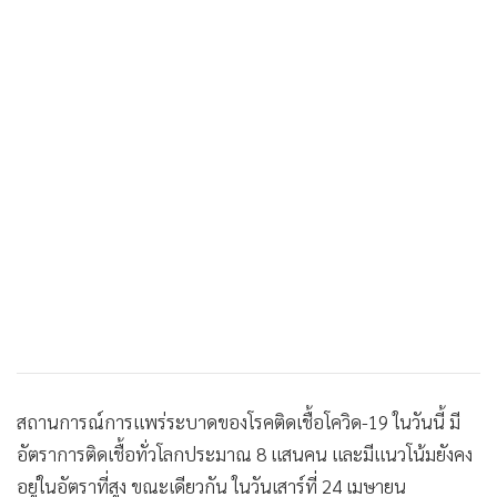
•
เกม
•
วิทยาศาสตร์
•
SMEs
•
หุ้น
•
อินโดจีน
•
กองทุนรวม
•
Celeb Online
•
Factcheck
•
ญี่ปุ่น
•
News1
•
Gotomanager
สถานการณ์การแพร่ระบาดของโรคติดเชื้อโควิด-19 ในวันนี้ มี
อัตราการติดเชื้อทั่วโลกประมาณ 8 แสนคน และมีแนวโน้มยังคง
อยู่ในอัตราที่สูง ขณะเดียวกัน ในวันเสาร์ที่ 24 เมษายน