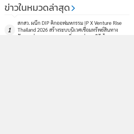
เริ่มพรุ่งนี้! “ห้าง-ศูนย์การค้า” ยก
ข่าวในหมวดล่าสุด
ระดับป้องโควิด-19 สูงสุด ประกาศ
ปิดบริการ 3 ทุ่ม
20,575
สกสว. ผนึก DIP คิกออฟมหกรรม IP X Venture Rise
1
Thailand 2026 สร้างระบบนิเวศเชื่อมทรัพย์สินทาง
ปัญญาผ่านกองทุน ววน. เพิ่มคุณค่างานวิจัยไทย
2
ทรูวิชั่นส์จัดให้ ร่วมชมและเชียร์ “เนเน่ รอยัล” ได้ทาง
3
TrueVisions NOW และช่อง True X-ZYTE
เจาะอินไซต์ “Women Economy” ผู้หญิงมีบทบาท
4
ตัดสินใจในครัวเรือนมากที่สุด
ข่าวอื่นในหมวด