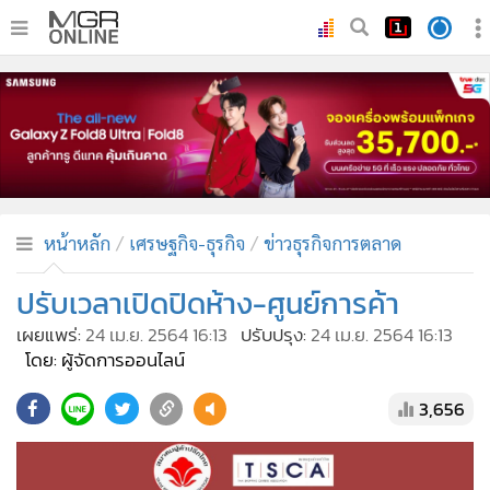
•
หน้าหลัก
•
ทันเหตุการณ์
•
ภาคใต้
•
ภูมิภาค
•
Online Section
หน้าหลัก
เศรษฐกิจ-ธุรกิจ
ข่าวธุรกิจการตลาด
•
บันเทิง
•
ผู้จัดการรายวัน
ปรับเวลาเปิดปิดห้าง-ศูนย์การค้า
•
คอลัมนิสต์
เผยแพร่:
24 เม.ย. 2564 16:13
ปรับปรุง:
24 เม.ย. 2564 16:13
•
ละคร
โดย: ผู้จัดการออนไลน์
•
CbizReview
3,656
•
Cyber BIZ
•
ผู้จัดกวน