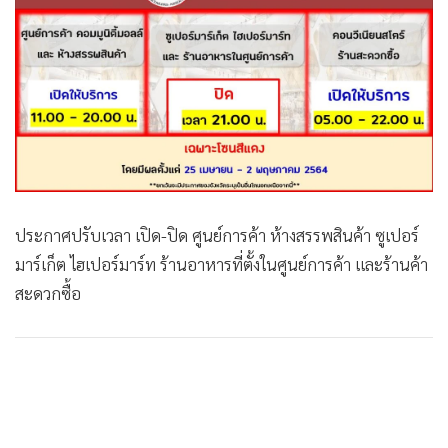
•
Good health & Well-being
•
Green Innovation & SD
•
Management & HR
•
MGR Live
•
Infographic
•
การเมือง
•
ท่องเที่ยว
•
กีฬา
ประกาศปรับเวลา เปิด-ปิด ศูนย์การค้า ห้างสรรพสินค้า ซูเปอร์
•
ต่างประเทศ
มาร์เก็ต ไฮเปอร์มาร์ท ร้านอาหารที่ตั้งในศูนย์การค้า และร้านค้า
•
Special Scoop
สะดวกซื้อ
•
เศรษฐกิจ-ธุรกิจ
•
จีน
•
ชุมชน-คุณภาพชีวิต
•
อาชญากรรม
•
Motoring