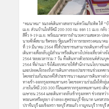
•
อินโดจีน
•
กองทุนรวม
•
Celeb Online
“คมนาคม” รณรงค์เดินทางสงกรานต์หวังแก้รถติด ให้ “บ้
•
Factcheck
เม.ย. ส่วนบ้านใกล้รัศมี 200-300 กม. ออก 11 เม.ย. กลับ 
•
ญี่ปุ่น
สีคิ้ว 9-19 เม.ย. พร้อมมาตรการอำนวยความสะดวก-ปลอด
•
News1
นายศักดิ์สยาม ชิดชอบ รัฐมนตรีว่าการกระทรวงคมนาคม เป
•
Gotomanager
ที่ 19 มีนาคม 2564 ที่ให้ประชาชนสามารถเดินทางข้าม
เดินทางเพื่อกลับภูมิลำเนาหรือเดินทางไปท่องเที่ยวต่าง
2564 ระยะเวลารวม 7 วัน ทั้งเดินทางด้วยรถยนต์ส่วนบุ
2564 ที่ผ่านมา จึงได้มอบหมายให้สำนักงานนโยบายแ
และปลอดภัยรองรับการเดินทางของประชาชนช่วงเทศกา
โดยจะร่วมกันรณรงค์ให้ประชาชนวางแผนการเดินทางล่วงห
ทางเข้า-ออกกรุงเทพมหานคร โดยขอความร่วมมือให้กลุ่มเด
ภายในรัศมี 200-300 กิโลเมตรจากกรุงเทพมหานคร) เดินทา
เมษายน 2564 และเดินทางกลับเข้ากรุงเทพฯ ช่วงระหว่างว
พระนครศรีอยุธยา อ่างทอง สุพรรณบุรี ชัยนาท นครสวรรค์
ปราจีนบุรี ฉะเชิงเทรา ชลบุรี สระแก้ว กาญจนบุรี ราชบุรี