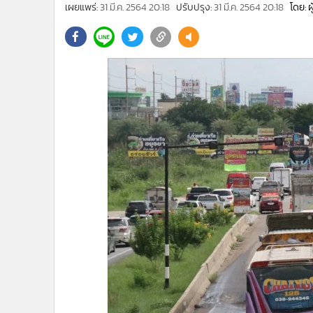
•
Management & HR
เผยแพร่:
31 มี.ค. 2564 20:18
ปรับปรุง:
31 มี.ค. 2564 20:18
โดย: 
•
MGR Live
•
Infographic
•
การเมือง
•
ท่องเที่ยว
•
กีฬา
•
ต่างประเทศ
•
Special Scoop
•
เศรษฐกิจ-ธุรกิจ
•
จีน
•
ชุมชน-คุณภาพชีวิต
•
อาชญากรรม
•
Motoring
•
เกม
•
วิทยาศาสตร์
•
SMEs
•
หุ้น