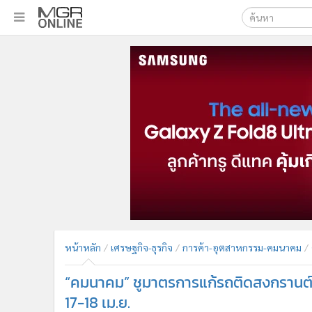
เลือกเครื่องมือท
•
หน้าหลัก
ค้นหา
•
ทันเหตุการณ์
Google
•
ภาคใต้
•
ภูมิภาค
MGR Onl
•
Online Section
ค้นหาขั
•
บันเทิง
•
ผู้จัดการรายวัน
•
คอลัมนิสต์
•
ละคร
•
CbizReview
•
Cyber BIZ
หน้าหลัก
เศรษฐกิจ-ธุรกิจ
การค้า-อุตสาหกรรม-คมนาคม
•
ผู้จัดกวน
“คมนาคม” ชูมาตรการแก้รถติดสงกรานต์ ให
•
Good health & Well-being
•
Green Innovation & SD
17-18 เม.ย.