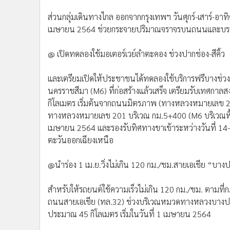
ส่วนกลุ่มเดินทางไกล ออกจากกรุงเทพฯ วันศุกร์-เสาร์-อาท
เมษายน 2564 ช่วยกระจายปริมาณจราจรบนถนนและบรร
@ เปิดทดลองใช้มอเตอร์เวย์ลำตะคอง ช่วงปากช่อง-สีคิ้ว
และเตรียมเปิดให้ประชาชนได้ทดลองใช้บริการฟรีบางช่
นครราชสีมา (M6) ที่ก่อสร้างแล้วเสร็จ เตรียมรับเทศกา
กิโลเมตร เริ่มต้นจากถนนมิตรภาพ (ทางหลวงหมายเลข 2) บร
ทางหลวงหมายเลข 201 บริเวณ กม.5+400 (M6 บริเวณพื้
เมษายน 2564 และรองรับทิศทางขาเข้าระหว่างวันที่ 14
ตะวันออกเฉียงเหนือ
@นำร่อง 1 เม.ย.วิ่งไม่เกิน 120 กม./ชม.สายเอเชีย “บา
สำหรับให้รถยนต์ใช้ความเร็วไม่เกิน 120 กม./ชม. ตาม
ถนนสายเอเชีย (ทล.32) ช่วงบริเวณหมวดทางหลวงบางปะอ
ประมาณ 45 กิโลเมตร เริ่มในวันที่ 1 เมษายน 2564