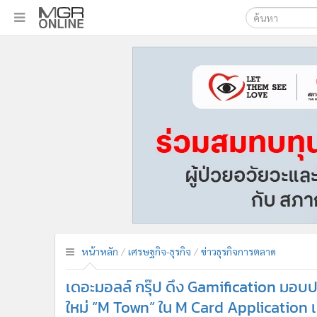
เลือกเครื่องมือท
•
หน้าหลัก
ค้นหา
•
ทันเหตุการณ์
Google
•
ภาคใต้
•
ภูมิภาค
MGR Onl
•
Online Section
ค้นหาขั
•
บันเทิง
•
ผู้จัดการรายวัน
•
คอลัมนิสต์
•
ละคร
•
CbizReview
•
Cyber BIZ
หน้าหลัก
เศรษฐกิจ-ธุรกิจ
ข่าวธุรกิจการตลาด
•
ผู้จัดกวน
เดอะมอลล์ กรุ๊ป ดึง Gamification มอบป
•
Good health & Well-being
•
Green Innovation & SD
ใหม่ “M Town” ใน M Card Application เล