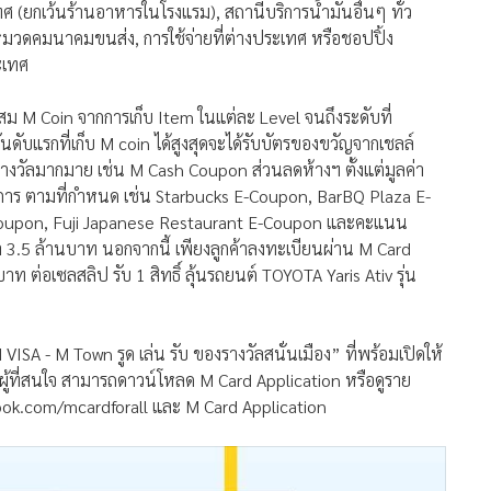
ศ (ยกเว้นร้านอาหารในโรงแรม), สถานีบริการน้ำมันอื่นๆ ทั่ว
นหมวดคมนาคมขนส่ง, การใช้จ่ายที่ต่างประเทศ หรือชอปปิ้ง
ะเทศ
ม M Coin จากการเก็บ Item ในแต่ละ Level จนถึงระดับที่
ับแรกที่เก็บ M coin ได้สูงสุดจะได้รับบัตรของขวัญจากเชลล์
งวัลมากมาย เช่น M Cash Coupon ส่วนลดห้างฯ ตั้งแต่มูลค่า
ยการ ตามที่กำหนด เช่น Starbucks E-Coupon, BarBQ Plaza E-
Coupon, Fuji Japanese Restaurant E-Coupon และคะแนน
 3.5 ล้านบาท นอกจากนี้ เพียงลูกค้าลงทะเบียนผ่าน M Card
 ต่อเซลสลิป รับ 1 สิทธิ์ ลุ้นรถยนต์ TOYOTA Yaris Ativ รุ่น
A - M Town รูด เล่น รับ ของรางวัลสนั่นเมือง” ที่พร้อมเปิดให้
้าผู้ที่สนใจ สามารถดาวน์โหลด M Card Application หรือดูราย
book.com/mcardforall และ M Card Application