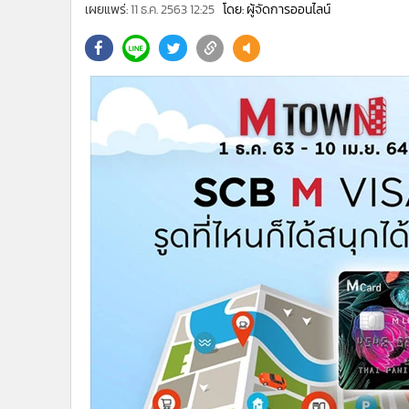
•
Management & HR
เผยแพร่:
11 ธ.ค. 2563 12:25
โดย: ผู้จัดการออนไลน์
•
MGR Live
•
Infographic
•
การเมือง
•
ท่องเที่ยว
•
กีฬา
•
ต่างประเทศ
•
Special Scoop
•
เศรษฐกิจ-ธุรกิจ
•
จีน
•
ชุมชน-คุณภาพชีวิต
•
อาชญากรรม
•
Motoring
•
เกม
•
วิทยาศาสตร์
•
SMEs
•
หุ้น