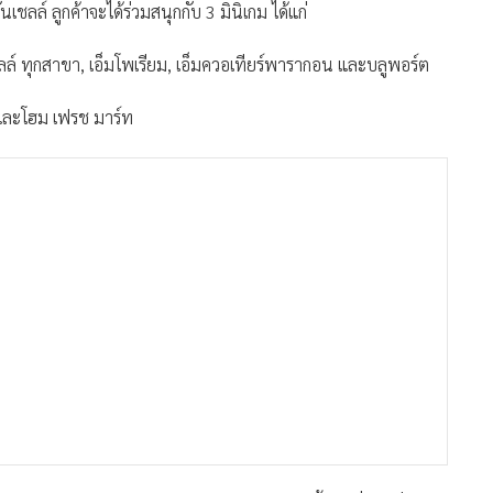
นเชลล์ ลูกค้าจะได้ร่วมสนุกกับ 3 มินิเกม ได้แก่
ลล์ ทุกสาขา, เอ็มโพเรียม, เอ็มควอเทียร์พารากอน และบลูพอร์ต
า และโฮม เฟรช มาร์ท