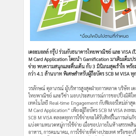
•
อินโดจีน
•
กองทุนรวม
•
Celeb Online
•
Factcheck
•
ญี่ปุ่น
•
News1
เดอะมอลล์ กรุ๊ป ร่วมกับธนาคารไทยพาณิชย์ และ VISA เปิด
•
Gotomanager
M Card Application โดยนำ Gamification มาเติมเต็มป
จ่าย พบความสนุกและตื่นเต้น กับ 3 มินิเกมสุดเร้าใจ พร้
กว่า 4.1 ล้านบาท พิเศษสำหรับผู้ถือบัตร SCB M VISA ทุก
วรลักษณ์ ตุลาภรณ์ ผู้บริหารสูงสุดฝ่ายการตลาด บริษัท เด
ไทยพาณิชย์ และวีซ่า มอบประสบการณ์การชอปปิ้งมิติใหม
เทคโนโลยี Real-time Engagement กับฟีเจอร์ใหม่ล่าสุด 
M Card Application” เพียงผู้ถือบัตร SCB M VISA ลงทะเ
SCB M VISA ตลอดทุกการใช้จ่ายจะได้รับสิทธิ์ในการเล่น
แบ่งตามหมวดหมู่การใช้จ่าย เมื่อชอปภายในห้างสรรพสินค้าใ
อาหาร, การคมนาคม, การใช้จ่ายที่ต่างประเทศ หรือชอปปิ