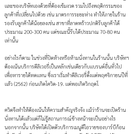
•
เกม
และของบริษัทเองด้วยที่ต้องเข้มงวด รวมไปถึงพฤติกรรมของ
ลูกค้าที่เปลี่ยนไปด้วย เช่น มาตรการระยะห่าง ทำให้ภายในร้าน
•
วิทยาศาสตร์
รองรับลูกค้าได้น้อยลงเช่น สาขาที่ลาดพร้าวปกติรับลูกค้าได้
•
SMEs
ประมาณ 200-300 คน แต่ขณะนี้รับได้ประมาณ 70-80 คน
•
หุ้น
เท่านั้น
•
อินโดจีน
•
กองทุนรวม
อย่างไรก็ตาม ในช่วงที่ปิดห้างหรือห้ามนั่งทานในร้านนั้น บริษัทฯ
•
Celeb Online
ต้องเน้นบริการดีลิเวอรี่เป็นหลักเช่นเดียวกับแบรนด์อื่นทั่วไป
•
Factcheck
เพื่อหารายได้ทดแทน ซึ่งเราเริ่มทำดีลิเวอรี่ตั้งแต่พฤศจิกายนปีที่
•
ญี่ปุ่น
แล้ว (2562) ก่อนเกิดโควิด-19. แต่พอเกิดวิกฤตโ
•
News1
•
Gotomanager
ควิดจึงทำให้ต้องเน้นให้ความสำคัญจริงจัง แม้ว่าร้านจะเปิดร้าน
นั่งทานได้แล้วแต่ก็ไม่รู้สถานการณ์ข้างหน้าจะเป็นอย่างไร
นอกจากนั้น บริษัทได้เปิดตัวบริการเมนูดีไอวายของบาร์บีก้อน