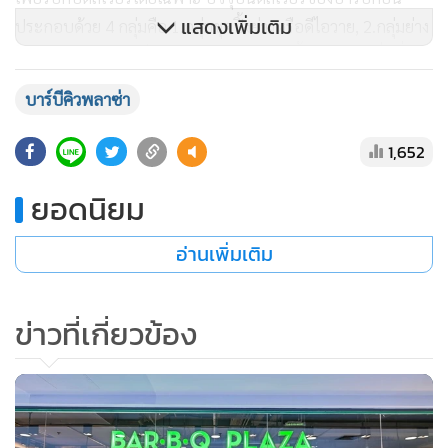
แสดงเพิ่มเติม
ประกอบด้วย 4 กลุ่มคือ 1.กลุ่มชุดปิ้งย่างหรือดีไอวาย, 2.กลุ่มย่าง
ให้, 3.กลุ่มข้าวถ้วยเป็นเมนู และ 4.กลุ่มข้าวสิ้นคิด ราคาเริ่มที่ 59
บาท โดยมีพันธมิตรทางด้านดีลิเวอรี่ 2 รายจัดส่งให้คือ แกร็บและ
บาร์บีคิวพลาซ่า
ไลน์แมน ส่วนในอนาตจะมีเพิ่มอีกหรือไม่ต้องดูถึงความเหมาะสม
ด้วย
1,652
ยอดนิยม
นอกจากนั้นแล้วในส่วนของแบรนด์อื่นในเครือที่มีอยู่เช่น ร้านชา
นา ร้านโอชา ร้านเรดซัน ก็มีการปรับตัวใน ช่วงที่ผ่านมาด้วยเช่น
อ่านเพิ่มเติม
กัน โดยได้จัดทำแพชชั่นคิทเช่น เอาไว้เป็นเสมือนครัวกลางหรือ
คลาวด์คิทเช่นเพื่อทำอาหารจัดส่งให้กับลูกค้าในแบบดีลิเวอรี่
เท่านั้น มี 2 แห่งแล้วคือ ที่ย่านประชาชื่นและย่านรัชดาภิเษก
ข่าวที่เกี่ยวข้อง
และล่าสุดเตรียมออกเมนูเซ็ทใหม่สำหรับนั่งทานในร้านสำหรับ
ทานคนเดียวเพราะต้องรักษาระยะห่าง โดยสาขาในกรุงเทพเปิด
ตัววันที่ 21 นี้ และสาขาต่างจังหวัดเปิดตัววันที่ 25 นี้ ชื่อว่า “ฉาย
เดี่ยว..เลี้ยวมาGON”