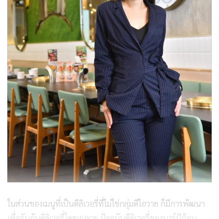
ในส่วนของเมนูที่เป็นดีลิเวอรี่ที่ไม่ใช่กลุ่มดีไอวาย ก็มีการพัฒนา
เพื่อรับกับดีลิเวอรี่โดยเฉพาะ ปัจจุบันดีลิเวอรี่ของบาร์บีก้อน