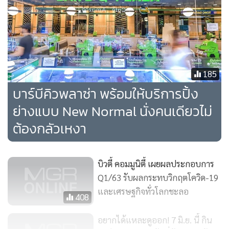
185
บาร์บีคิวพลาซ่า พร้อมให้บริการปิ้ง
ย่างแบบ New Normal นั่งคนเดียวไม่
ต้องกลัวเหงา
บิวตี้ คอมมูนิตี้ เผยผลประกอบการ
Q1/63 รับผลกระทบวิกฤตโควิด-19
และเศรษฐกิจทั่วโลกชะลอ
นางสาวบุณย์ญานุช กล่าวด้วยว่า ปีที่แล้วบาร์บีก้อนมีรายได้รวม
408
ประมาณ 4,200 ล้านบาท แต่คาดว่าในปีนี้รายได้รวมบาร์บีก้อน
อยากได้แหละดูออก! 7 มิ.ย. นี้ กิน
คงอาจจะไม่เติบโตละไม่เท่ากับปีที่แล้วแน่นอน เนื่องด้วยปัญหา