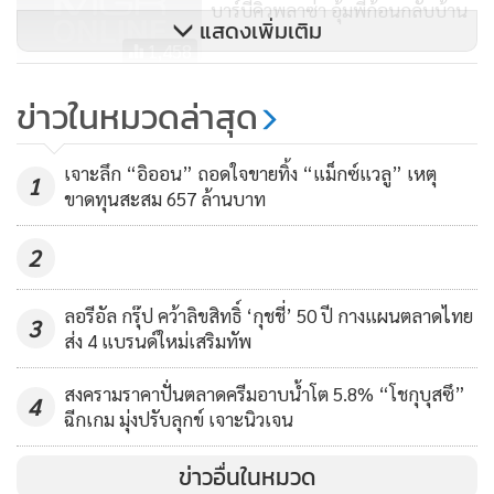
บาร์บีคิวพลาซ่า อุ้มพี่ก้อนกลับบ้าน
โควิดที่รุนแรง กำลังซื้อผู้บริโภคลดลง แต่ก็พยายามที่จะทำให้ใกล้
แสดงเพิ่มเติม
1,458
เคียงที่สุด โดยที่คาดว่าสัดส่วนรายได้ที่มาจากช่องทางดีลิเวอรี่ปีนี้
จะมีประมาณ 30% สูงมากกว่าที่ตั้งเป้าหมายไว้ เนื่องจากได้รับ
ดูโฮมเตรียมมาตรการดูแลด้านสุข
ข่าวในหมวดล่าสุด
อานิสงส์จากปัญหาโควิดระบาดที่ทำให้พฤติกรรมลูกค้าต้องหัน
อนามัยเข้มข้น รองรับภาครัฐปลด
มาสั่งผ่านทางแบบดีลิเวอรี่มากขึ้น
ล็อกธุรกิจ
217
เจาะลึก “อิออน” ถอดใจขายทิ้ง “แม็กซ์แวลู” เหตุ
1
ขาดทุนสะสม 657 ล้านบาท
“การทำงานบริหารจัดการธุรกิจตอนนี้ต้องดูกันเป็นระยะสั้นๆ
เลย วางแผนยาวไม่ได้ ส่วนสาขาใหม่เดิมที่ปีนี้ตั้งเป้าจะเปิดอีก 5
2
แห่ง ก็คงจะเลื่อนหรือชะลอไปบ้าง กล่าว ซึ่งตอนนี้สร้างเสร็จแล้ว
ที่ เดอะซีนทาวน์อินทาวน์ และที่โรบินสันบ่อวิน ส่วนงบการ
ลอรีอัล กรุ๊ป คว้าลิขสิทธิ์ ‘กุชชี่’ 50 ปี กางแผนตลาดไทย
3
ส่ง 4 แบรนด์ใหม่เสริมทัพ
ตลาดเราก็ต้องโยกเอามาใช้ในการจัดการต่างๆที่ป้องกันเรื่องโค
วิดมากขึ้นตามวิถีนิวนอร์มัล” นางสาวบุณย์ญานุช กล่าว
สงครามราคาปั่นตลาดครีมอาบน้ำโต 5.8% “โชกุบุสซึ”
4
ฉีกเกม มุ่งปรับลุกข์ เจาะนิวเจน
ข่าวอื่นในหมวด