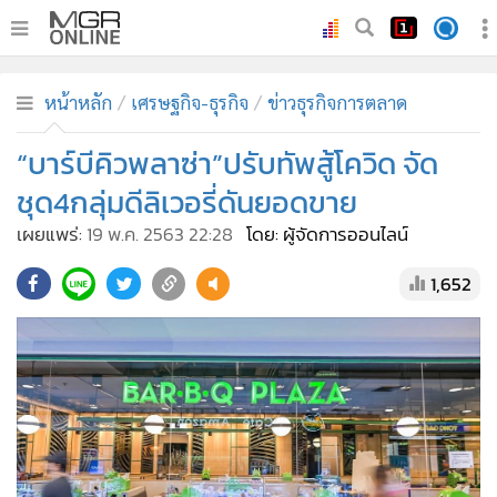
•
หน้าหลัก
หน้าหลัก
เศรษฐกิจ-ธุรกิจ
ข่าวธุรกิจการตลาด
•
ทันเหตุการณ์
•
“บาร์บีคิวพลาซ่า”ปรับทัพสู้โควิด จัด
ภาคใต้
•
ภูมิภาค
ชุด4กลุ่มดีลิเวอรี่ดันยอดขาย
•
Online Section
เผยแพร่:
19 พ.ค. 2563 22:28
โดย: ผู้จัดการออนไลน์
•
บันเทิง
1,652
•
ผู้จัดการรายวัน
•
คอลัมนิสต์
•
ละคร
•
CbizReview
•
Cyber BIZ
•
ผู้จัดกวน