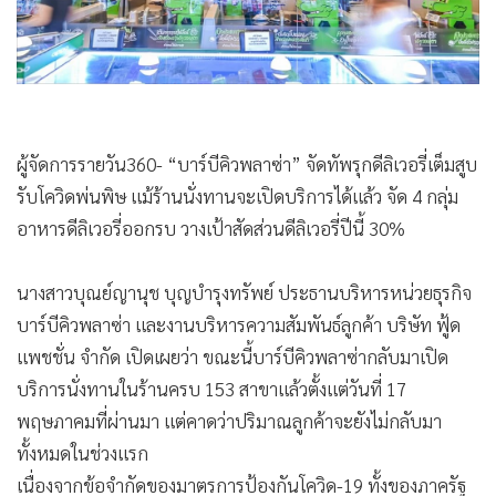
•
Good health & Well-being
•
Green Innovation & SD
•
Management & HR
•
MGR Live
•
Infographic
ผู้จัดการรายวัน360- “บาร์บีคิวพลาซ่า” จัดทัพรุกดีลิเวอรี่เต็มสูบ
•
การเมือง
รับโควิดพ่นพิษ แม้ร้านนั่งทานจะเปิดบริการได้แล้ว จัด 4 กลุ่ม
•
ท่องเที่ยว
อาหารดีลิเวอรี่ออกรบ วางเป้าสัดส่วนดีลิเวอรี่ปีนี้ 30%
•
กีฬา
•
ต่างประเทศ
นางสาวบุณย์ญานุช บุญบำรุงทรัพย์ ประธานบริหารหน่วยธุรกิจ
•
Special Scoop
บาร์บีคิวพลาซ่า และงานบริหารความสัมพันธ์ลูกค้า บริษัท ฟู้ด
•
เศรษฐกิจ-ธุรกิจ
แพชชั่น จำกัด เปิดเผยว่า ขณะนี้บาร์บีคิวพลาซ่ากลับมาเปิด
•
จีน
บริการนั่งทานในร้านครบ 153 สาขาแล้วตั้งแต่วันที่ 17
•
ชุมชน-คุณภาพชีวิต
พฤษภาคมที่ผ่านมา แต่คาดว่าปริมาณลูกค้าจะยังไม่กลับมา
•
อาชญากรรม
ทั้งหมดในช่วงแรก
•
Motoring
เนื่องจากข้อจำกัดของมาตรการป้องกันโควิด-19 ทั้งของภาครัฐ