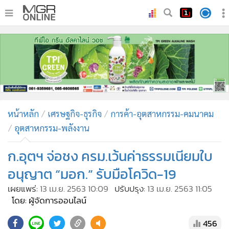
•
หน้าหลัก
•
ทันเหตุการณ์
•
ภาคใต้
•
ภูมิภาค
•
Online Section
หน้าหลัก
เศรษฐกิจ-ธุรกิจ
การค้า-อุตสาหกรรม-คมนาคม
•
บันเทิง
อุตสาหกรรม-พลังงาน
•
ผู้จัดการรายวัน
•
คอลัมนิสต์
ก.อุตฯ จ่อชง ครม.เว้นค่าธรรมเนียมใบ
•
ละคร
อนุญาต “มอก.” รับมือโควิด-19
•
CbizReview
เผยแพร่:
13 เม.ย. 2563 10:09
ปรับปรุง:
13 เม.ย. 2563 11:05
•
Cyber BIZ
โดย: ผู้จัดการออนไลน์
•
ผู้จัดกวน
456