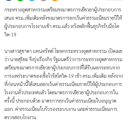
•
Good health & Well-being
•
Green Innovation & SD
กระทรวงอุตสาหกรรมเตรียมชงมาตรการเยียวยาผู้ประกอบการ
•
Management & HR
เสนอ ครม.เพิ่มเติมหลังชงมาตรการยกเว้นค่าธรรมเนียมรายปีให้
ผู้ประกอบการโรงงานเข้า ครม.แล้ว หวังพลิกฟื้นธุรกิจรับมือโค
•
MGR Live
วิด-19
•
Infographic
•
การเมือง
นางสาวสุชาดา แทนทรัพย์ โฆษกกระทรวงอุตสาหกรรม เปิดเผย
•
ท่องเที่ยว
ว่า นายสุริยะ จึงรุ่งเรืองกิจ รัฐมนตรีว่าการกระทรวงอุตสาหกรรม
•
กีฬา
เตรียมชงมาตรการเยียวยาผู้ประกอบการที่ได้รับผลกระทบจาก
•
ต่างประเทศ
การแพร่ระบาดของเชื้อไวรัสโควิด-19 เข้า ครม.เพิ่มเติม หลังจาก
•
Special Scoop
ที่ก่อนหน้านี้ได้เสนอยกเว้นค่าธรรมเนียมรายปีให้ผู้ประกอบการ
•
เศรษฐกิจ-ธุรกิจ
โรงงานทั่วประเทศแล้ว โดยมาตรการเยียวยาผู้ประกอบการใน
•
จีน
ครั้งนี้ ประกอบด้วย มาตรการยกเว้นค่าธรรมเนียมใบอนุญาต
•
ชุมชน-คุณภาพชีวิต
มอก. ค่าธรรมเนียมใบรับรองระบบงาน และค่าธรรมเนียมการ
•
อาชญากรรม
ตรวจสอบโรงงาน
•
Motoring