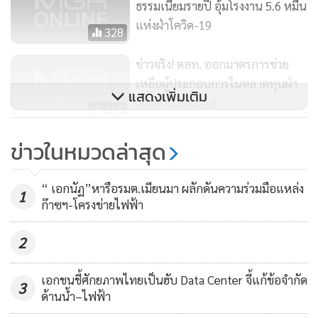
ธรรมเนียมรายปี อุ้มโรงงาน 5.6 หมื่น
แห่งฝ่าโควิด-19
328
ข่าวจริง! ตลท. ออกมาตรการช่วย
เหลือผู้ประกอบการในตลาดทุนฝ่า
แสดงเพิ่มเติม
วิกฤต COVID-19
216
ไปรษณีย์ไทย ร่วมกระทรวง
ข่าวในหมวดล่าสุด
อุตสาหกรรม จัดส่งหน้ากากอนามัย
ชนิดผ้า แจกจ่ายประชาชนใช้ป้องกัน
175
“ เอกนัฏ”หารือรมต.เมียนมา ผลักดันความร่วมมือแหล่ง
1
COVID–19
ก๊าซฯ-โครงข่ายไฟฟ้า
2
เอกชนชี้ศักยภาพไทยเป็นฮับ Data Center จี้แก้ข้อจำกัด
3
ด้านน้ำ–ไฟฟ้า