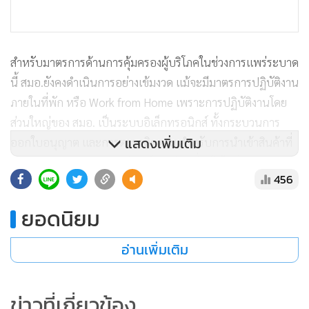
สำหรับมาตรการด้านการคุ้มครองผู้บริโภคในช่วงการแพร่ระบาด
นี้ สมอ.ยังคงดำเนินการอย่างเข้มงวด แม้จะมีมาตรการปฏิบัติงาน
ภายในที่พัก หรือ Work from Home เพราะการปฏิบัติงานโดย
ส่วนใหญ่ของ สมอ. เป็นระบบอิเล็กทรอนิกส์ ทั้งกระบวนการ
แสดงเพิ่มเติม
ออกใบอนุญาต และการตรวจติดตาม สำหรับการนำเข้าสินค้าที่
สมอ.ควบคุม เช่น สินค้ากลุ่มเหล็ก กลุ่มเครื่องใช้ไฟฟ้า และของ
456
เล่น สมอ.ได้เฝ้าจับตาอย่างใกล้ชิดผ่านระบบ National Single
Window (NSW) หากพบสินค้าชนิดใดมีการนำเข้าในปริมาณ
ยอดนิยม
มากผิดปกติ จะเข้าทำการตรวจสอบอย่างเข้มงวดทันที” นายวัน
ชัยกล่าว
อ่านเพิ่มเติม
ข่าวที่เกี่ยวข้อง