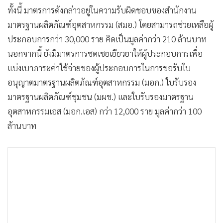
•
เกม
ทั้งนี้ มาตรการดังกล่าวอยู่ในความรับผิดชอบของสำนักงาน
•
วิทยาศาสตร์
มาตรฐานผลิตภัณฑ์อุตสาหกรรม (สมอ.) โดยสามารถช่วยเหลือผู้
ประกอบการกว่า 30,000 ราย คิดเป็นมูลค่ากว่า 210 ล้านบาท
•
SMEs
นอกจากนี้ ยังมีมาตรการชดเชยเยียวยาให้ผู้ประกอบการเพื่อ
•
หุ้น
แบ่งเบาภาระค่าใช้จ่ายของผู้ประกอบการในการขอรับใบ
•
อินโดจีน
อนุญาตมาตรฐานผลิตภัณฑ์อุตสาหกรรม (มอก.) ใบรับรอง
•
กองทุนรวม
มาตรฐานผลิตภัณฑ์ชุมชน (มผช.) และใบรับรองมาตรฐาน
•
Celeb Online
อุตสาหกรรมเอส (มอก.เอส) กว่า 12,000 ราย มูลค่ากว่า 100
•
Factcheck
ล้านบาท
•
ญี่ปุ่น
•
News1
•
Gotomanager