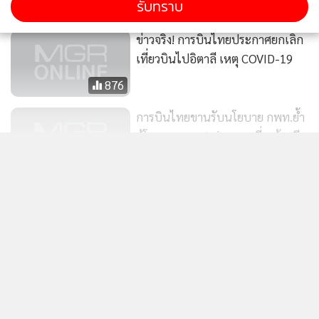
รับทราบ
ข่าวจริง! การบินไทยประกาศยกเลิก
เที่ยวบินไปอิตาลี เหตุ COVID-19
876
การบินไทยขานรับนโยบาย กพท.ย้ำ
ผู้โดยสารจาก 6 ประเทศเสี่ยงต้องมี
ใบรับรองแพทย์
111
แสดงเพิ่มเติม
ข่าวจริง! การบินไทยยกเว้นค่า
ธรรมเนียม ญี่ปุ่น-เกาหลี-ไต้หวัน-
ข่าวในหมวดล่าสุด
สิงคโปร์
1,649
“พิพัฒน์”ชูต้นแบบ”ศูนย์จัดจราจรมอสโก”เทคโนโลยี
1
อัจฉริยะ เชื่อมข้อมูลเรียลไทม์ รับมืออุบัติเหตุ-แก้รถติด