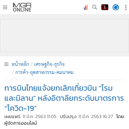
•
หน้าหลัก
•
ทันเหตุการณ์
•
ภาคใต้
•
ภูมิภาค
•
Online Section
หน้าหลัก
เศรษฐกิจ-ธุรกิจ
•
บันเทิง
การค้า-อุตสาหกรรม-คมนาคม
•
ผู้จัดการรายวัน
•
คอลัมนิสต์
การบินไทยแจ้งยกเลิกเที่ยวบิน “โรม
•
ละคร
และมิลาน” หลังอิตาลียกระดับมาตรการ
•
CbizReview
“โควิด-19”
•
Cyber BIZ
เผยแพร่:
11 มี.ค. 2563 11:05
ปรับปรุง:
11 มี.ค. 2563 16:27
โดย:
•
ผู้จัดกวน
ผู้จัดการออนไลน์