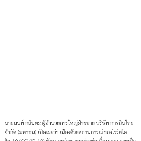
•
เกม
•
วิทยาศาสตร์
•
SMEs
•
หุ้น
•
อินโดจีน
•
กองทุนรวม
•
Celeb Online
•
Factcheck
•
ญี่ปุ่น
•
News1
•
Gotomanager
นายนนท์ กลินทะ ผู้อำนวยการใหญ่ฝ่ายขาย บริษัท การบินไทย
จำกัด (มหาชน) เปิดเผยว่า เนื่องด้วยสถานการณ์ของไวรัสโค
วิด-19 (COVID-19) ยังคงแพร่ระบาดอย่างต่อเนื่องและขยายเป็น