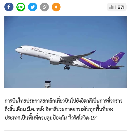
•
Good health & Well-being
1,871
•
Green Innovation & SD
•
Management & HR
•
MGR Live
•
Infographic
•
การเมือง
•
ท่องเที่ยว
•
กีฬา
•
ต่างประเทศ
•
Special Scoop
•
เศรษฐกิจ-ธุรกิจ
•
จีน
การบินไทยประกาศยกเลิกเที่ยวบินไปยังอิตาลีเป็นการชั่วคราว
•
ชุมชน-คุณภาพชีวิต
ถึงสิ้นเดือน มี.ค. หลัง อิตาลีประกาศยกระดับทุกพื้นที่ของ
ประเทศเป็นพื้นที่ควบคุมป้องกัน "ไวรัสโควิด-19"
•
อาชญากรรม
•
Motoring