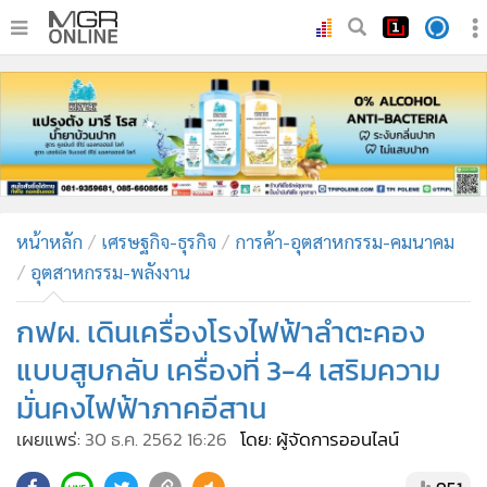
•
หน้าหลัก
•
ทันเหตุการณ์
•
ภาคใต้
•
ภูมิภาค
•
Online Section
หน้าหลัก
เศรษฐกิจ-ธุรกิจ
การค้า-อุตสาหกรรม-คมนาคม
•
บันเทิง
อุตสาหกรรม-พลังงาน
•
ผู้จัดการรายวัน
•
คอลัมนิสต์
กฟผ. เดินเครื่องโรงไฟฟ้าลำตะคอง
•
ละคร
แบบสูบกลับ เครื่องที่ 3-4 เสริมความ
•
CbizReview
มั่นคงไฟฟ้าภาคอีสาน
•
Cyber BIZ
เผยแพร่:
30 ธ.ค. 2562 16:26
โดย: ผู้จัดการออนไลน์
•
ผู้จัดกวน