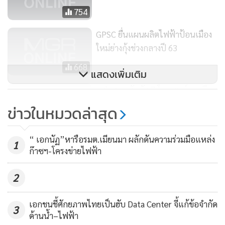
754
รวดเร็ว ถือเป็นแหล่งพลังงานสำรองขนาดใหญ่ของภาคตะวัน
ออกเฉียงเหนือและเป็นโรงไฟฟ้าที่ใช้ทรัพยากรน้ำอย่างคุ้มค่า
GPSC ยื่นแผนผลิตไฟฟ้าป้อนเมือง
เพราะมีการใช้น้ำหมุนเวียนในอ่างเก็บน้ำลำตะคองโดยน้ำไม่
ใหม่ย่างกุ้งช่วงกลางปี 63
สูญหายไปไหน
668
แสดงเพิ่มเติม
ปัจจุบัน กฟผ. มีโรงไฟฟ้าพลังน้ำแบบสูบกลับอีก 2 แห่ง คือ ที่
กฟผ.ชวนสัมผัส 7 โซนศูนย์การเรียน
เขื่อนศรีนครินทร์ เครื่องที่ 4-5 จ.กาญจนบุรี มีกำลังผลิตรวม 360
รู้ กฟผ.ลำตะคอง แหล่งเรียนรู้ด้าน
ข่าวในหมวดล่าสุด
เมกะวัตต์ และ ที่เขื่อนภูมิพล เครื่องที่ 8 จ.ตาก มีกำลังผลิต 171
พลังงานหมุนเวียนสุดทันสมัย
358
เมกะวัตต์ นอกจากนี้ กฟผ. กำลังอยู่ระหว่างศึกษาความเหมาะ
“ เอกนัฏ”หารือรมต.เมียนมา ผลักดันความร่วมมือแหล่ง
สมในการสร้างโรงไฟฟ้าพลังน้ำแบบสูบกลับอีกหลายพื้นที่ รวม
1
ก๊าซฯ-โครงข่ายไฟฟ้า
ทั้งได้เตรียมพร้อมศึกษาและประเมินผลกระทบสิ่งแวดล้อมของ
โครงการโรงไฟฟ้าพลังน้ำจุฬาภรณ์แบบสูบกลับ จ.ชัยภูมิ กำลัง
2
ผลิต 800 เมกะวัตต์ เพื่อให้เป็นแหล่งผลิตไฟฟ้าจากพลังงาน
สะอาด ช่วยในการบริหารจัดการพลังงานไฟฟ้าให้มีประสิทธิภาพ
เอกชนชี้ศักยภาพไทยเป็นฮับ Data Center จี้แก้ข้อจำกัด
3
สูงสุดรองรับการเติบโตของเศรษฐกิจไทยในอนาคต และเป็นไป
ด้านน้ำ–ไฟฟ้า