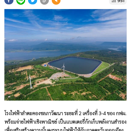
951
•
Good health & Well-being
•
Green Innovation & SD
•
Management & HR
•
MGR Live
•
Infographic
•
การเมือง
•
ท่องเที่ยว
•
กีฬา
•
ต่างประเทศ
•
Special Scoop
•
เศรษฐกิจ-ธุรกิจ
•
จีน
•
ชุมชน-คุณภาพชีวิต
โรงไฟฟ้าลำตะคองชลภาวัฒนา ระยะที่ 2 เครื่องที่ 3-4 ของ กฟผ.
•
อาชญากรรม
พร้อมจ่ายไฟฟ้าเชิงพาณิชย์ เป็นแบตเตอรี่กักเก็บพลังงานสำรอง
•
Motoring
เพื่อเสริมสร้างความมั่นคงระบบไฟฟ้าให้กับภาคตะวันออกเฉียง