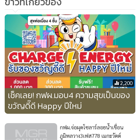
ข่าวที่เกี่ยวข้อง
โรงไฟฟ้าลำตะคองชลภาวัฒนา เป็นชื่อพระราชทานจาก
พระบาทสมเด็จพระบรมชนกาธิเบศร มหาภูมิพลอดุลยเดช
มหาราช บรมนาถบพิตร เมื่อวันที่ 17 กรกฎาคม 2552 มีความ
2,200
หมายว่า โรงไฟฟ้าลำตะคองเป็นที่พัฒนาแสงไฟด้วยน้ำ ซึ่งเป็น
เช็คเลย! กฟผ.มอบ4 ความสุขเป็นของ
โรงไฟฟ้าใต้ดินแห่งแรกและแห่งเดียวของประเทศไทยที่นำ
กระแสไฟฟ้าที่คงเหลือในระบบในช่วงที่มีความต้องการไฟฟ้าต่ำ
ขวัญดี๊ดี Happy ปีใหม่
นำมาสูบน้ำในอ่างเก็บน้ำลำตะคองขึ้นไปกักเก็บสำรองไว้ในอ่าง
พักน้ำตอนบนบริเวณเขายายเที่ยง แล้วจึงปล่อยน้ำลงมาผ่าน
กฟผ.จ่อผุดโซลาร์ลอยน้ำเขื่อน
เครื่องกำเนิดไฟฟ้า เพื่อผลิตกระแสไฟฟ้าในช่วงที่มีความต้องการ
ภูมิพลวาง3เฟส778 เมกะวัตต์
ใช้ไฟฟ้าสูง โดยสามารถเดินเครื่องผลิตไฟฟ้าเข้าระบบได้อย่าง