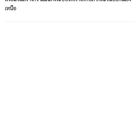
•
เกม
เหนือ
•
วิทยาศาสตร์
•
SMEs
•
หุ้น
•
อินโดจีน
•
กองทุนรวม
•
Celeb Online
•
Factcheck
•
ญี่ปุ่น
•
News1
•
Gotomanager