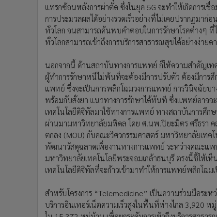
พัฒนาวัสดุฉลาดเพื่องานทางการแพทย์ ระหว่างคณะแพ
มหาวิทยาลัยเทคโนโลยีพระจอมเกล้าธนบุรี ตรงนี้ชี้ให้เ
เทคโนโลยีดิจิทัลที่จะก้าวเข้ามาทำให้การแพทย์พลิกโฉ
สำหรับโครงการ “Telemedicine” เป็นความร่วมมือระหว่
บริการอินเทอร์เน็ตความเร็วสูงในพื้นที่ห่างไกล 3,920 ห
ใน 15,372 หมู่บ้าน เพื่อยกระดับการเข้าถึงบริการสา
สังคมของประชาชน ตามนโยบายของรัฐบาล ทั้งนี้ เป็นการ
คำปรึกษา รักษาสุขภาพเบื้องต้นของประชาชนในพื้นที
ประจำจังหวัด (Provincial hospital) แต่สามารถรักษาไ
health promoting hospital) คลินิกหมอครอบครัว (Prima
เบื้องต้นใน 4 โรค คือ ความดัน เบาหวาน ตา และผิวหนัง โ
กำแพงเพชร กาญจนบุรี กาฬสินธุ์ สุรินทร์ สุราษฎร์ธานี
แห่ง โรงพยาบาลชุมชน 5 แห่ง และโรงพยาบาลจังหวัด 8
รพ.สต.ทั่วประเทศ
ในการจะผลักดันโครงการดังกล่าวให้ประสบความสำเร็จได้น
อยู่ตลอดเวลา เนื่องจากมีภารกิจที่สำคัญในดูแลประชาชนใน