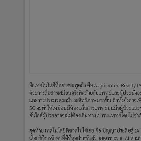
ด้วยการสื่อสารเสมือนจริงที่คล้ายกับแพทย์และผู้ป่วยนั่งอย
และการประมวลผลมีประสิทธิภาพมากขึ้น อีกทั้งยังอาจเ
5G จะทำให้เหมือนมีห้องแล็บการแพทย์บนมือผู้ป่วยและบ
อันใกล้ผู้ป่วยอาจจะไม่ต้องเดินทางไปพบแพทย์โดยไม่จำเ
สุดท้าย เทคโนโลยีที่ขาดไม่ได้เลย คือ ปัญญาประดิษฐ์ (A
เลือกวิธีการรักษาที่ดีที่สุดสำหรับผู้ป่วยเฉพาะราย AI ส
แทรกซ้อนหลังการผ่าตัด ซึ่งในยุค 5G จะทำให้เกิดการเชื
การประมวลผลได้อย่างรวดเร็วอย่างที่ไม่เคยปรากฏมาก่อน
ทั่วโลก จนสามารถค้นพบคำตอบในการรักษาโรคต่างๆ ที่ไม
ทั่วโลกสามารถเข้าถึงการบริการสาธารณสุขได้อย่างง่ายด
นอกจากนี้ ด้านสถาบันทางการแพทย์ ก็ให้ความสำคัญเท
ผู้ทำการรักษาหนีไม่พ้นที่จะต้องมีการปรับตัว ต้องมีการศ
แพทย์ ซึ่งจะเป็นการพลิกโฉมวงการแพทย์ การวินิจฉัยบางโ
พร้อมกับสั่งยา แนวทางการรักษาได้ทันที ซึ่งแพทย์อาจ
เทคโนโลยีดิจิทัลมาใช้ทางการแพทย์ ทางสถาบันการศึกษา
ผ่านมามหาวิทยาลัยมหิดล โดย ศ.นพ.ปิยะมิตร ศรีธรา
ตกลง (MOU) กับคณะวิศวกรรมศาสตร์ มหาวิทยาลัยเทคโนโล