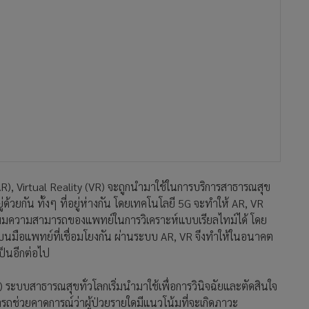
ู่ด้วยกัน ทั้งๆ ที่อยู่ห่างกัน โดยเทคโนโลยี 5G จะทำให้ AR, VR
พิ่มความสามารถของแพทย์ในการวิเคราะห์แบบเรียลไทม์ได้ โดย
นมือแพทย์ที่เชื่อมโยงกัน ผ่านระบบ AR, VR จึงทำให้ในอนาคต
ป็นอีกต่อไป
I) ระบบสาธารณสุขทั่วโลกเริ่มนำมาใช้เพื่อการวินิจฉัยและตัดสินใจ
ามารถช่วยคาดการณ์ว่าผู้ป่วยรายใดมีแนวโน้มที่จะเกิดภาวะ
่อมต่อข้อมูลขนาดใหญ่ (Big Data) ด้านการแพทย์ได้ทั่วโลก และมี
 ส่งผลให้เกิดการแลกเปลี่ยนด้านการวิเคราะห์ข้อมูลด้านการแพทย์
่เคยสามารถตอบได้ในอดีตได้อย่างรวดเร็วด้วย AI และทำให้ผู้คน
าย
คโนโลยีดิจิทัลสำหรับวงการแพทย์ด้วยเช่นกัน เพราะอนาคตแพทย์
ึกษาเพิ่มเติมในด้านวิศวกรรมเทคโนโลยีดิจิทัลที่นำมาใช้ทางการ
รคอาจไม่ต้องถึงมือแพทย์จริงๆ เพราะจะวินิจฉัยได้ด้วย AI
จะต้องปรับบทบาทเป็น Data science มากขึ้น โดยเทรนเรื่องการนำ
ทางการแพทย์ปัจจุบันก็ได้ให้ความสำคัญอย่างมาก ทราบว่าที่
 คณบดีคณะแพทยศาสตร์โรงพยาบาลรามาธิบดี ได้ลงนามบันทึกข้อ
ยีพระจอมเกล้าธนบุรี ในเรื่องความร่วมมือด้านวิชาการและวิจัย