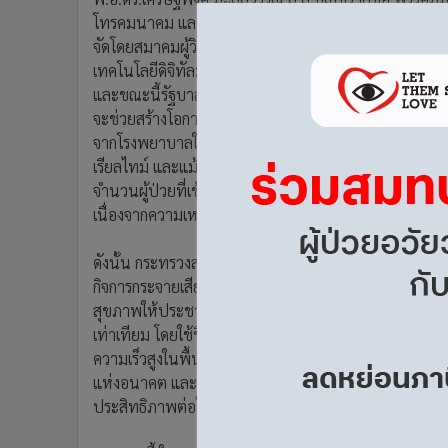
•
อินโดจีน
โทรคมนาคม และดิจิทัลเพื่อเศรษฐกิจและสังคม หรือ กมธ.
•
กองทุนรวม
จัดโดยสมาคมผู้วิจัยและผลิตเภสัชภัณฑ์ หรือ PReMA
•
Celeb Online
เทคโนโลยีดิจิทัลมามีส่วนช่วยขับเคลื่อน ว่า เป็นที่
และขณะนี้รัฐบาลได้มีนโยบายนำ Telemedicine หรือการ
•
Factcheck
จะช่วยสร้างโอกาสการเข้าถึงบริการสาธารณสุขได้อย่างเท่
•
ญี่ปุ่น
จากโรงพยาบาลใกล้บ้านได้ และในที่สุดจะสามารถดูแลโด
•
News1
เรียลไทม์ และแม้แต่การขอใบสั่งยาจากแพทย์ได้และนำส่
•
Gotomanager
จำนวนผู้ป่วยที่เข้ามารับการรักษาต้องใช้เวลารอนานหลาย
เนื่องจากความเหนื่อยล้า
ดังนั้น กระทรวงสาธารณสุขจึงมีนโยบายเร่งด่วนในการ
กิจการกระจายเสียง กิจการโทรทัศน์และกิจการโทรคมนาคมแ
สุขภาพให้ประชาชนในพื้นที่ชนบทและพื้นที่ชายขอบ ให
เท่าเทียม โดยใช้ชื่อว่าโครงการ “Telemedicine” ซึ่งเป็น
ความเร็วสูงในพื้นที่ห่างไกลและพื้นที่ชายขอบในระยะเวลา
แห่งอนาคต และเป็นปัจจัยสําคัญที่จะช่วยผลักดันการขั
ประสิทธิภาพต่อไป