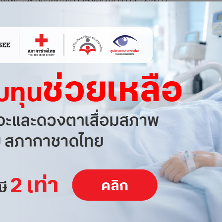
ดีอีเอส กล่าวในงาน Thai Health Innovation Dinner Dialogue
 ถึงแนวการสร้างระบบสาธารณสุขของไทยในอนาคตผ่านการนำ
ทราบกันดีถึงปัญหาการขาดแคลนแพทย์ของประเทศไทยที่มีมายาวนาน
แพทย์ทางไกลผ่านระบบอินเทอร์เน็ตความเร็วสูงเข้ามาแก้ปัญหา
าเทียม ลดความเหลื่อมล้ำของสังคม ผู้ป่วยสามารถเข้ารับการดูแล
ยตรงถึงบ้านผู้ป่วย โดยแพทย์สามารถให้คำแนะนำผ่านวิดีโอแบบ
งยาถึงบ้านได้เลย ซึ่งปัญหาการขาดแคลนแพทย์จะส่งผลให้มี
ชั่วโมง และแพทย์เองก็อาจมีความเสี่ยงที่จะตัดสินใจผิดพลาด
ดูแลสุขภาพของประชาชน โดยร่วมมือกับสํานักงานคณะกรรมการ
ห่งชาติ หรือ กสทช. ได้นำร่องในการใช้ Telemedicine เพื่อดูแล
้มีโอกาสในการเข้าถึงบริการทางการแพทย์และสาธารณสุขได้อย่าง
การจัดให้มีสัญญาณโทรศัพท์เคลื่อนที่ และบริการอินเทอร์เน็ต
 5 ปี เริ่มต้นใน 8 จังหวัด ถือเป็นการเปิดมิติใหม่ของวงการแพทย์
บเคลื่อนเศรษฐกิจของประเทศไทยในภาพรวมให้เป็นไปอย่างมี