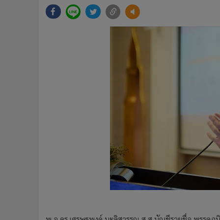
•
Management & HR
•
MGR Live
•
Infographic
•
การเมือง
•
ท่องเที่ยว
•
กีฬา
•
ต่างประเทศ
•
Special Scoop
•
เศรษฐกิจ-ธุรกิจ
•
จีน
•
ชุมชน-คุณภาพชีวิต
•
อาชญากรรม
•
Motoring
•
เกม
•
วิทยาศาสตร์
•
SMEs
•
หุ้น
พ.อ.ดร.เศรษฐพงค์ มะลิสุวรรณ ส.ส.บัญชีรายชื่อ พรรค