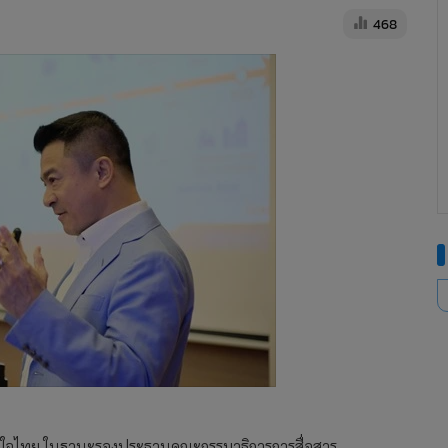
468
ภูมิใจไทย ในฐานะรองประธานคณะกรรมาธิการการสื่อสาร