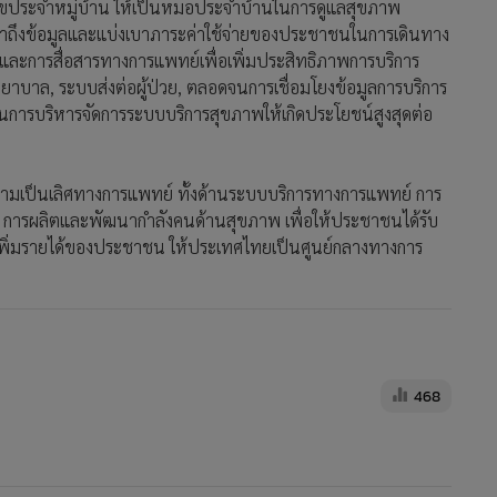
468
เนสกาแฟ คว้า 7 รางวัล แอดแมน
370
ธ.กรุงไทย พร้อมรับลูกหาก
ครม.ไฟเขียว"ชิมช้อปใช้"เฟส 3
142
49
“INNO- ENRES”จับมือตอบโจทย์
การใช้พลังงานรักษ์โลก