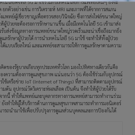
นโลยีดิจิทัล 5G มาใช้ร่วมกับเทคโนโลยีการแพทย์ใหม่ๆ ยังจะ
ชัด ยกตัวอย่างเช่น การวิเคราะห์ MRI และภาพที่ได้จากการสแกน
แพทย์ผู้เชี่ยวชาญเพื่อตรวจสอบวินิจฉัย ซึ่งการส่งไฟล์ขนาดใหญ่
้ผู้ป่วยจะต้องรอการรักษานานขึ้น เมื่อมีเทคโนโลยี 5G เข้ามาส่ง
ารรับส่งข้อมูลทางการแพทย์ขนาดใหญ่รวดเร็วและน่าเชื่อถือมากยิ่ง
ูแลรักษาผู้ป่วยได้ การนำเทคโนโลยี 5G มาใช้ จะทำให้ทั้งผู้ป่วย
การได้แบบเรียลไทม์ และแพทย์จะสามารถให้การดูแลรักษาตามความ
คิดของรัฐบาลเกือบทุกประเทศทั่วโลก มองไปทิศทางเดียวกันคือ
นองความต้องการดูแลสุขภาพ แน่นอนว่า 5G ต้องใช้ร่วมกับอุปกรณ์
ใช้เครือข่าย IoT (Internet of Things) ที่สามารถติดตามอุปกรณ์
ัน อุปกรณ์วัดวิเคราะห์ผลเลือด เป็นต้น จึงทำให้ผู้ป่วยได้รับ
 นอกจากนี้ ทำให้แพทย์และบุคลากรทางการแพทย์สามารถทำงานร่วม
 IoT ยังทำให้ผู้ให้บริการด้านการดูแลสุขภาพสามารถทำการมอนิเตอร์
มารถนำมาใช้เพื่อปรับปรุงการดูแลส่วนบุคคลและการป้องกันได้
AR), Virtual Reality (VR) จะถูกนำมาใช้ในการบริการสาธารณสุข