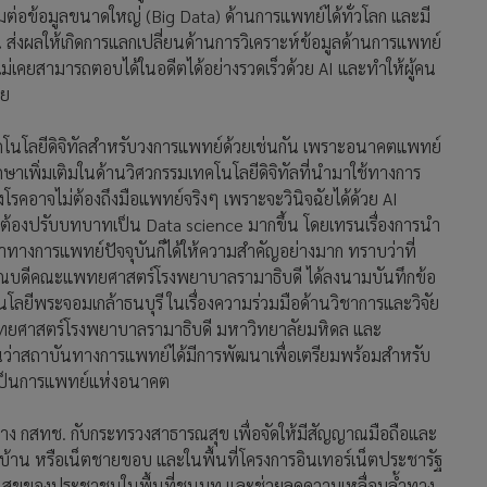
ทยศาสตร์โรงพยาบาลรามาธิบดี มหาวิทยาลัยมหิดล และ
ห็นว่าสถาบันทางการแพทย์ได้มีการพัฒนาเพื่อเตรียมพร้อมสำหรับ
มเป็นการแพทย์แห่งอนาคต
าง กสทช. กับกระทรวงสาธารณสุข เพื่อจัดให้มีสัญญาณมือถือและ
มู่บ้าน หรือเน็ตชายขอบ และในพื้นที่โครงการอินเทอร์เน็ตประชารัฐ
ธารณสุขของประชาชนในพื้นที่ชนบท และช่วยลดความเหลื่อมล้ำทาง
นำเทคโนโลยีทางการแพทย์และการสื่อสารมาใช้ร่วมกัน เพื่อให้
่ชนบท โดยประชาชนไม่ต้องเดินทางมารักษาสุขภาพในโรงพยาบาล
ด้ที่โรงพยาบาลส่งเสริมสุขภาพตำบล (รพ.สต.) (The Tambon
ry Care Cluster) ได้ โดยในเบื้องต้นจะให้คำปรึกษาและรักษา
ดยในช่วง 6 เดือนแรกนำร่อง 8 จังหวัด ได้แก่ เชียงราย เพชรบูรณ์
 และสงขลา โดยมี รพ.สต.นำร่อง 15 แห่ง คลินิกหมอครอบครัว 4
 แห่ง และในอนาคตเมื่อผลประสบความสำเร็จ ก็จะขยายไปยัง
ั้น บุคลากรทางด้านการแพทย์จะต้องมีความตระหนักรู้และตื่นตัว
ทุกช่วงวัย ตั้งแต่เกิดจนสิ้นอายุขัย โดยภาครัฐเองจะต้องยกระดับ