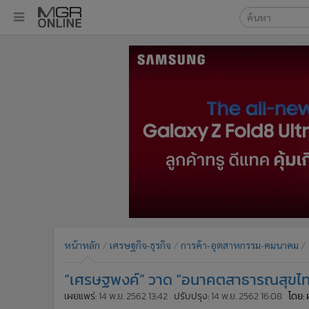
เลือกเครื่องมือท
•
หน้าหลัก
ค้นหา
•
ทันเหตุการณ์
Google
•
ภาคใต้
•
ภูมิภาค
MGR Onl
•
Online Section
ค้นหาขั
•
บันเทิง
•
ผู้จัดการรายวัน
•
คอลัมนิสต์
•
ละคร
•
CbizReview
•
Cyber BIZ
หน้าหลัก
เศรษฐกิจ-ธุรกิจ
การค้า-อุตสาหกรรม-คมนาคม
•
ผู้จัดกวน
“เศรษฐพงค์” วาด “อนาคตสาธารณสุขไทย” ช
•
Good health & Well-being
•
Green Innovation & SD
เผยแพร่:
14 พ.ย. 2562 13:42
ปรับปรุง:
14 พ.ย. 2562 16:08
โดย: 