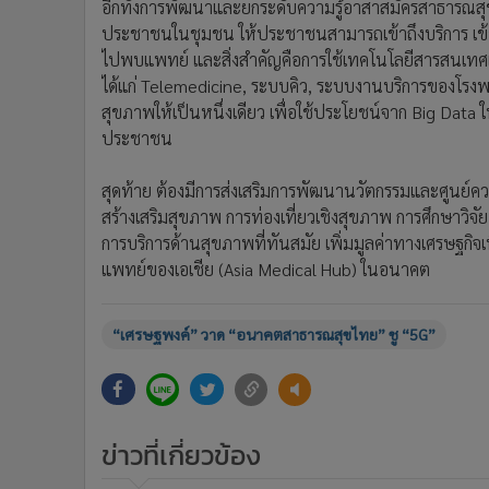
“เศรษฐพงค์” วาด “อนาคตสาธารณสุขไทย” ชู “5G”
ข่าวที่เกี่ยวข้อง
1
“เศรษฐพงค์” แจงประโยชน์ 5G ต่อระบบ