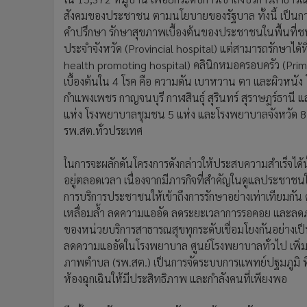
การบริการประชาชนให้เข้าถึงการรักษาอย่างเท่าเทียมกัน
เหลื่อมล้ำ ลดความแออัด ลดระยะเวลาการรอคอย และลดภ
ของหน่วยบริการสาธารณสุขทุกระดับเชื่อมโยงกันอย่างเป
ลดความแออัดในโรงพยาบาล ศูนย์โรงพยาบาลทั่วไป เพิ
ภาพตําบล (รพ.สต.) เป็นการจัดระบบการแพทย์ปฐมภูมิ ที่
ห้องฉุกเฉินให้มีประสิทธิภาพ และกําลังคนที่เพียงพอ
อีกทั้งการพัฒนาและยกระดับความรู้อาสาสมัครสาธารณสุ
ประชาชนในชุมชน ให้ประชาชนสามารถเข้าถึงบริการ เข้
ไปพบแพทย์ และสิ่งสำคัญคือการใช้เทคโนโลยีสารสนเทศแ
ได้แก่ Telemedicine, ระบบคิว, ระบบงานบริการของโรงพย
สุขภาพให้เป็นหนึ่งเดียว เพื่อใช้ประโยชน์จาก Big Data
ประชาชน
สุดท้าย ต้องมีการส่งเสริมการพัฒนานวัตกรรมและศูนย์
สร้างเสริมสุขภาพ การท่องเที่ยวเชิงสุขภาพ การศึกษาวิจ
การบริการด้านสุขภาพที่ทันสมัย เพิ่มมูลค่าทางเศรษฐก
แพทย์ของเอเชีย (Asia Medical Hub) ในอนาคต