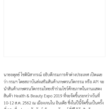
•
เกม
•
วิทยาศาสตร์
•
SMEs
•
หุ้น
•
อินโดจีน
•
กองทุนรวม
•
Celeb Online
•
Factcheck
•
ญี่ปุ่น
•
News1
นายอดุลย์ โชตินิสากรณ์ อธิบดีกรมการค้าต่างประเทศ เปิดเผย
•
Gotomanager
ว่า กรมฯ โดยสถาบันส่งเสริมสินค้าเกษตรนวัตกรรม หรือ APi จะ
นำสินค้าเกษตรนวัตกรรมไทยเข้าร่วมโชว์ศักยภาพในงานแสดง
สินค้า Health & Beauty Expo 2019 ที่จะจัดขึ้นระหว่างวันที่
10-12 ส.ค. 2562 ณ เมืองเจนไน อินเดีย ซึ่งในปีนี้จัดขึ้นเป็นครั้ง