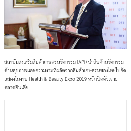
•
Good health & Well-being
•
Green Innovation & SD
•
Management & HR
•
MGR Live
•
Infographic
•
การเมือง
•
ท่องเที่ยว
สถาบันส่งเสริมสินค้าเกษตรนวัตกรรม (APi) นำสินค้านวัตกรรม
•
กีฬา
ด้านสุขภาพและความงามที่ผลิตจากสินค้าเกษตรนของไทยไปจัด
•
ต่างประเทศ
แสดงในงาน Health & Beauty Expo 2019 หวังเปิดตัวเจาะ
•
Special Scoop
ตลาดอินเดีย
•
เศรษฐกิจ-ธุรกิจ
•
จีน
•
ชุมชน-คุณภาพชีวิต
•
อาชญากรรม
•
Motoring