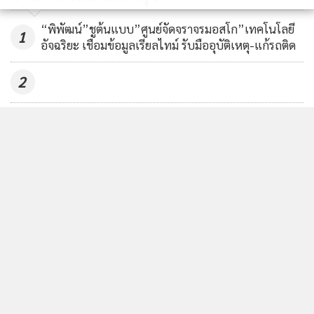
“พิพัฒน์”ชูต้นแบบ”ศูนย์จัดจราจรมอสโก”เทคโนโลยี
1
อัจฉริยะ เชื่อมข้อมูลเรียลไทม์ รับมืออุบัติเหตุ-แก้รถติด
2
จับตา”ภูมิใจไทย”จัดทัพเก้าอี้บิ๊ก”คมนาคม”
3
วางตัว“ปลัดคมนาคม”คนใหม่ นั่งยาว 8-10 ปี
ผู้เข้าอบรม บสส.4 ลงพื้นที่ทำ CSR ส่งต่อความห่วงใยแก่
4
ผู้ไร้บ้านบ้านอิ่มใจ
ข่าวอื่นในหมวด