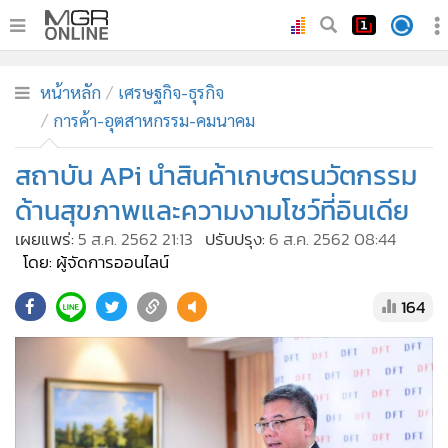
•
หน้าหลัก
หน้าหลัก
เศรษฐกิจ-ธุรกิจ
•
ทันเหตุการณ์
การค้า-อุตสาหกรรม-คมนาคม
•
ภาคใต้
สถาบัน APi นำสินค้าเกษตรนวัตกรรม
•
ภูมิภาค
•
Online Section
ด้านสุขภาพและความงามโชว์ที่อินเดีย
•
บันเทิง
เผยแพร่:
5 ส.ค. 2562 21:13
ปรับปรุง:
6 ส.ค. 2562 08:44
โดย: ผู้จัดการออนไลน์
•
ผู้จัดการรายวัน
•
คอลัมนิสต์
164
•
ละคร
•
CbizReview
•
Cyber BIZ
•
ผู้จัดกวน