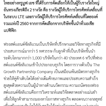
ไทยอย่างทรูมูฟ เอช ที่ได้รับการคัดเลือกให้เป็นผู้รับรางวัลใหญ่
•
เกม
อันทรงเกียรติถึง 2 รางวัล คือ รางวัลผู้ให้บริการโทรศัพท์เคลื่อนที่
•
วิทยาศาสตร์
ในระบบ LTE และรางวัลผู้ให้บริการโทรศัพท์เคลื่อนที่โดยองค์
•
SMEs
รวมแห่งปี 2560 จากการคัดเลือกจากบริษัทชั้นนำทั่วเอเชีย
•
หุ้น
แปซิฟิก
•
อินโดจีน
•
กองทุนรวม
ฟรอสต์แอนด์ซัลลิแวนเป็นบริษัทที่ปรึกษาและวิจัยทางธุรกิจที่มี
•
Celeb Online
ประสบการณ์มากว่า 5 ทศวรรษ กับลูกค้าที่เป็นบริษัทชั้นนำ
•
Factcheck
ระดับโลกมากกว่า 1,000 บริษัทในกว่า 40 ประเทศ 6 ทวีปที่ฟรอ
•
ญี่ปุ่น
สต์แอนด์ซัลลิแวนเข้าไปประกอบธุรกิจ โดยการวางตัวเป็น The
•
News1
Growth Partnership Company เป็นเสมือนพันธมิตรทางธุรกิจ
•
Gotomanager
ช่วยให้คู่ค้าเติบโตได้อย่างเต็มศักยภาพและประสบความสำเร็จ
สูงสุดด้วยความเป็นผู้นำทางด้านนวัตกรรม ความถนัดของฟรอ
สต์แอนด์ซัลลิแวนคือการวิเคราะห์และวิจัยตลาดอย่างแม่นยำ
เพื่อให้ลูกค้าสามารถมองหาโอกาสทางธุรกิจ ตลอดจนวางกลยุทธ์
เพื่อสร้างการเติบโตให้กับธุรกิจได้อย่างก้าวกระโดด แน่นอนว่า