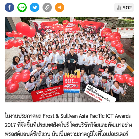
•
Good health & Well-being
902
•
Green Innovation & SD
•
Management & HR
•
MGR Live
•
Infographic
•
การเมือง
•
ท่องเที่ยว
•
กีฬา
•
ต่างประเทศ
•
Special Scoop
•
เศรษฐกิจ-ธุรกิจ
•
จีน
•
ชุมชน-คุณภาพชีวิต
ในงานประกาศผล Frost & Sullivan Asia Pacific ICT Awards
2017 ที่จัดขึ้นที่ประเทศสิงคโปร์ โดยบริษัทวิจัยและพัฒนาอย่าง
•
อาชญากรรม
ฟรอสต์แอนด์ซัลลิแวน นับเป็นความภาคภูมิใจที่โอเปอเรเตอร์
•
Motoring