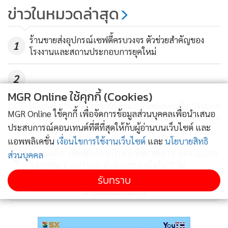
ขึ้นมากกว่า 25% เป็นครั้งแรก ซึ่งทำให้ทรูมูฟ เอช กลายเป็นผู้ให้
กลุ่มทรูคว้า 3 รางวัลใหญ่ผู้ให้บริการ
ข่าวในหมวดล่าสุด
บริการโทรศัพท์เคลื่อนที่อันดับที่ 2 ของประเทศไทยในด้านฐาน
โมบายล์ระดับเอเชียแปซิฟิกแห่งปี
ลูกค้าโดยรวม อีกทั้งทรูมูฟ เอช เป็นผู้ให้บริการโทรศัพท์เคลื่อนที่
จากงาน 2017 Asia Pacific ICT
1,120
ร้านขายส่งอุปกรณ์เซฟตี้ครบวงจร ตัวช่วยสำคัญของ
1
ที่มีจำนวนคลื่นความถี่มากและหลากหลายที่สุด รวมทั้งมีแบนด์
Awards ที่สิงคโปร์
โรงงานและสถานประกอบการยุคใหม่
วิดท์ที่กว้างที่สุดในไทย จึงทำให้ทรูมูฟ เอช มีความได้เปรียบใน
เชิงธุรกิจอย่างมาก เพราะเราสามารถให้บริการลูกค้าด้วย
2
อินเทอร์เน็ตบนมือถือที่มีความเร็วสูงสุด ซึ่งสามารถตอบสนอง
MGR Online ใช้คุกกี้ (Cookies)
และเติมเต็มรูปแบบการใช้ชีวิตของผู้คนในยุคดิจิตอลได้อย่างไร้
Wacoal ชวนตกหลุมรักน้องแมว กับคอลเลกชัน "Wacoal
MGR Online ใช้คุกกี้ เพื่อจัดการข้อมูลส่วนบุคคลเพื่อนำเสนอ
3
Styled by Whimsy Blurry" ผลงานดีไซเนอร์รุ่นใหม่ "เยล
ขีดจำกัด
ประสบการณ์คอนเทนต์ที่ดีที่สุดให้กับผู้อ่านบนเว็บไซต์ และ
ลี่ สุกฤตยา"
แอพพลิเคชั่น
เงื่อนไขการใช้งานเว็บไซต์
และ
นโยบายสิทธิ
3 เดือนแรกของปี 2560 ทรูมูฟ เอชเติบโตแข็งแกร่งและต่อเนื่อง
"แพนเค้ก" เสิร์ฟผิวโกลว์ไบรท์ ด้วย WHITE SPA GLOW
ส่วนบุคคล
4
สิ้นไตรมาส 1 ของปี 2560 ทรูมูฟ เอช ยังคงรักษาอัตราการเติบโต
RADIANCE LOTION อัปผิวกระจ่างใสใน 7 วัน
อย่างแข็งแกร่ง ด้วยจำนวนผู้ใช้บริการรายใหม่สุทธิ 1.2 ล้านราย
รับทราบ
ข่าวอื่นในหมวด
ในไตรมาสแรก ปี 2560 อันเป็นผลจากความสำเร็จอย่างต่อเนื่อง
ของแคมเปญ 4G และแคมเปญดีไวซ์ร่วมกับค่าบริการที่คุ้มค่า
หลากหลาย บนจุดแข็งด้านเครือข่ายคุณภาพสูง ด้วยการนำ