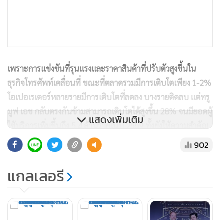
เพราะการแข่งขันที่รุนแรงและราคาสินค้าที่ปรับตัวสูงขึ้นใน
ธุรกิจโทรศัพท์เคลื่อนที่ ขณะที่ตลาดรวมมีการเติบโตเพียง 1-2%
โอเปอเรเตอร์หลายรายมีการเติบโตที่ลดลง บางรายติดลบ แต่ทรู
มูฟ เอช กลับตรงกันข้ามสามารถเติบโตได้สูงขึ้น 28% จนมียอดผู้
แสดงเพิ่มเติม
ใช้บริการเพิ่มขึ้นถึง 5.4 ล้านรายในปี 2559 ทั้งยังให้ความสำคัญ
ต่อการสร้างและพัฒนาเครือข่าย 4G และ 4.5G อย่างสม่ำเสมอ
902
และต่อเนื่องเหนือกว่าโอเปอเรเตอร์รายอื่น ส่งผลให้มีเครือข่ายที่
ครอบคลุมทั่วประเทศ ในฐานะผู้นำในการให้บริการโทรศัพท์
แกลเลอรี
เคลื่อนที่ในระบบ LTE จึงไม่น่าแปลกใจเลยที่ทรูมูฟ เอช เป็น
บริษัทไทยรายแรกและรายเดียวที่ได้รับการคัดเลือกให้ได้รับ
รางวัลอันยิ่งใหญ่นี้จากการคัดเลือกจากผู้นำองค์กรธุรกิจด้าน