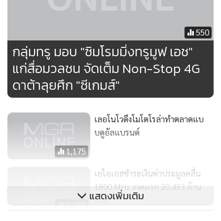
เกียรติครั้งนี้อย่างมาก ศุภชัย เจียรวนนท์ ประธานคณะผู้บริหาร
เครือเจริญโภคภัณฑ์และประธานคณะกรรมการบริหาร บมจ.ทรู
550
คอร์ปอเรชั่น นายใหญ่ของค่ายทรูให้ความสำคัญต่อรางวัลนี้มาก
กลุ่มทรู มอบ "ซิมโรมมิ่งทรูมูฟ เอช"
โดยบินไปรับรางวัลนี้ด้วยตัวเอง พร้อมกับกล่าวว่า
“คณะผู้
แก่สื่อมวลชน จัดเต็ม Non-Stop 4G
บริหารและพนักงาน บริษัท ทรู คอร์ปอเรชั่น จำกัด (มหาชน)
รู้สึกเป็นเกียรติและภาคภูมิใจเป็นอย่างยิ่งที่ทรูมูฟ เอช ได้รับ
ดาต้าลุยศึก "ซีเกมส์"
รางวัลผู้ให้บริการโทรศัพท์เคลื่อนที่ในระบบ LTE และผู้ให้บริการ
โทรศัพท์เคลื่อนที่โดยองค์รวมแห่งปี 2560 ประจำภูมิภาคเอเชีย
เลอโนโวดึงโมโตโรล่าทำตลาดแบ
แปซิฟิกจาก Frost & Sullivan ในครั้งนี้ ซึ่ง 2 รางวัลนี้ตอกย้ำ
บดูอัลแบรนด์
ความเป็นผู้นำในธุรกิจโทรศัพท์เคลื่อนที่ได้รับการยอมรับไม่แค่
เพียงในประเทศ ยังสามารถแข่งขันได้อย่างแข็งแกร่งทั้งในระดับ
1,175
ประเทศและระดับภูมิภาค”
เอไอเอสชำระเงินค่าประมูลคลื่น
1800 MHz งวดแรก 20,493 ล้าน
โดยในปีที่ผ่านมาเป็นปีแห่งความสำเร็จและเป็นจุดเปลี่ยนที่
แสดงเพิ่มเติม
บาท
1,766
สำคัญของทรูมูฟ เอช ในการผลักดันส่วนแบ่งการตลาดให้เพิ่ม