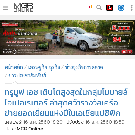
•
หน้าหลัก
•
ทันเหตุการณ์
•
ภาคใต้
•
ภูมิภาค
•
Online Section
หน้าหลัก
เศรษฐกิจ-ธุรกิจ
ข่าวธุรกิจการตลาด
•
บันเทิง
ข่าวประชาสัมพันธ์
•
ผู้จัดการรายวัน
•
คอลัมนิสต์
ทรูมูฟ เอช เติบโตสูงสุดในกลุ่มโมบายล์
•
ละคร
โอเปอเรเตอร์ ล่าสุดคว้ารางวัลเครือ
•
CbizReview
ข่ายยอดเยี่ยมแห่งปีในเอเชียแปซิฟิก
•
Cyber BIZ
เผยแพร่:
16 ส.ค. 2560 18:20
ปรับปรุง:
16 ส.ค. 2560 18:59
•
ผู้จัดกวน
โดย: MGR Online