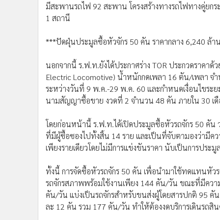
•
อินโดจีน
1 สถานี
•
กองทุนรวม
***ปัดฝุ่นประมูลซื้อหัวจักร 50 คัน ราคากลาง 6,240 ล้า
•
Celeb Online
•
Factcheck
นอกจากนี้ ร.ฟ.ท.ยังได้ประกาศร่าง TOR ประกวดราคาด้วยว
•
ญี่ปุ่น
Electric Locomotive) น้ำหนักกดเพลา 16 ตัน/เพลา จำ
•
News1
ระหว่างวันที่ 9 พ.ค.-29 พ.ค. 60 และกำหนดเงื่อนไขระย
•
Gotomanager
นามสัญญาซื้อขาย งวดที่ 2 จำนวน 48 คัน ภายใน 30 เ
โดยก่อนหน้านี้ ร.ฟ.ท.ได้เปิดประมูลซื้อหัวรถจักร 50 คัน
ที่มีผู้ซื้อซองไปทั้งสิ้น 14 ราย และเป็นที่จับตามองว่าม
เพียงรายเดียวโดยไม่มีการแข่งขันราคา นับเป็นการประมูลโ
ทั้งนี้ การจัดซื้อหัวรถจักร 50 คัน เพื่อนำมาใช้ทดแทนหัว
รถจักรสภาพพร้อมใช้งานเพียง 144 คัน/วัน ขณะที่มีคว
คัน/วัน แบ่งเป็นรถจักรสำหรับขนส่งผู้โดยสารปกติ 95 คั
ละ 12 คัน รวม 177 คัน/วัน ทำให้ต้องงดบริการเดินรถสิน