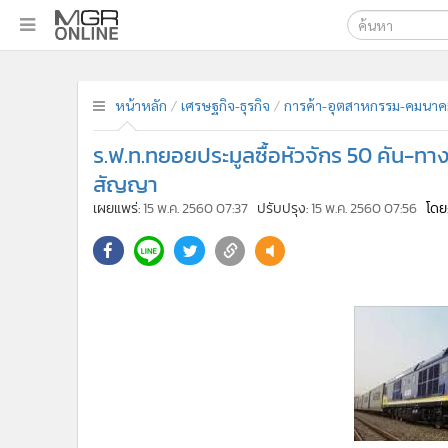
เลือกเครื่องมือท
•
หน้าหลัก
หน้าหลัก
เศรษฐกิจ-ธุรกิจ
การค้า-อุตสาหกรรม-คมนาค
ค้นหา
•
ทันเหตุการณ์
Google
•
ภาคใต้
ร.ฟ.ท.ทยอยประมูลซื้อหัวจักร 50 คัน-ทาง
•
ภูมิภาค
MGR Onl
สัญญา
•
Online Section
เผยแพร่:
15 พ.ค. 2560 07:37
ปรับปรุง:
15 พ.ค. 2560 07:56
โดย
ค้นหาขั
•
บันเทิง
•
ผู้จัดการรายวัน
•
คอลัมนิสต์
•
ละคร
•
CbizReview
•
Cyber BIZ
•
ผู้จัดกวน
•
Good health & Well-being
•
Green Innovation & SD