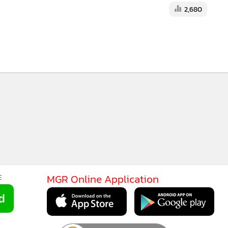
2,680
MGR Online Application
E