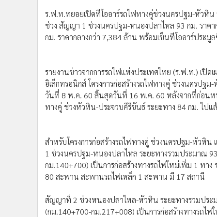
•
Management & HR
ร.ฟ.ท.ทยอยเปิดทีโออาร์รถไฟทางคู่ช่วงนครปฐม-หัวหิน รั
•
MGR Live
ช่วง สัญญา 1 ช่วงนครปฐม-หนองปลาไหล 93 กม. ราคากล
•
Infographic
กม. ราคากลางกว่า 7,384 ล้าน พร้อมเข็นทีโออาร์ประมูลซื
•
การเมือง
•
ท่องเที่ยว
รายงานข่าวจากการรถไฟแห่งประเทศไทย (ร.ฟ.ท.) เปิดเผย
•
กีฬา
อิเล็กทรอนิกส์ โครงการก่อสร้างรถไฟทางคู่ ช่วงนครปฐม-หัวหิ
•
ต่างประเทศ
วันที่ 8 พ.ค. 60 สิ้นสุดวันที่ 16 พ.ค. 60 หลังจากที่ก่
•
Special Scoop
ทางคู่ ช่วงหัวหิน-ประจวบคีรีขันธ์ ระยะทาง 84 กม. ไปแล้ว
•
เศรษฐกิจ-ธุรกิจ
•
จีน
•
ชุมชน-คุณภาพชีวิต
สำหรับโครงการก่อสร้างรถไฟทางคู่ ช่วงนครปฐม-หัวหิน
1 ช่วงนครปฐม-หนองปลาไหล ระยะทางรวมประมาณ 93 กิ
•
อาชญากรรม
กม.140+700) เป็นการก่อสร้างทางรถไฟใหม่เพิ่ม 1 ทาง 
•
Motoring
80 สะพาน สะพานรถไฟเหล็ก 1 สะพาน มี 17 สถานี
•
เกม
•
วิทยาศาสตร์
สัญญาที่ 2 ช่วงหนองปลาไหล-หัวหิน ระยะทางรวมประมา
•
SMEs
(กม.140+700-กม.217+008) เป็นการก่อสร้างทางรถไฟใหม่
•
หุ้น
มีสะพานรถไฟ 92 สะพาน โครงสร้างทางรถไฟทางคู่ยกระดั