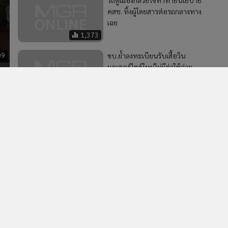
คสช. ทิ้งผู้โดยสารต่อรถกลางทาง
เฉย
1,373
09
ขบ.ย้ำลงทะเบียนรับเสื้อวิน
มอเตอร์ไซค์ใหม่ไม่มีค่าใช้จ่าย
กทม.ปิดรับ 15 ต.ค.
9,089
2
ล
EASTW จับมือ อจน. ศึกษา "Water Reuse" ยกระดับการ
4
บริหารจัดการน้ำสู่อนาคตที่ยั่งยืน
วอื่นในหมวด