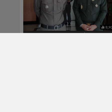
8,9
จัดระเบียบรถตู้โดยสาร เปลี่ยนป้ายดำ
เป็นป้ายเหลือง
ข่าวในหมวดล่าสุด
“สรรเพชญ”ลงพื้นที่”กาญจนบุรี”อัดฉีดงบกว่า 307 ล้าน
1
บาท ซ่อมสร้างถนน-แก้ปัญหาน้ำท่วม
BTS จับมือ ViaBus เช็กตำแหน่งรถไฟฟ้า 3 สายแบบเรีย
3
ไทม์
ข่า