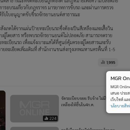
ยนต์สาธารณะที่จดทะเบียนถูกต้องตามกฎหมายเพื่อความปลอดภัย
ด้รับการอบรมเกี่ยวกับกฎจราจร มารยาทการขับรถ และผ่านการตรวจ
้รับใบอนุญาตขับขี่รถจักรยานยนต์สาธารณะ
เกตได้จากแผ่นป้ายทะเบียนรถซึ่งต้องเป็นสีเหลืองและเสื้อวิน
รียบผู้โดยสาร หรือพบรถจักรยานยนต์ไม่ปลอดภัย สามารถจดราย
ลขทะเบียนรถ เพื่อแจ้งเบาะแสได้ที่ศูนย์คุ้มครองผู้โดยสารและรับ
ายละเอียดเพิ่มเติมที่ สำนักงานขนส่งกรุงเทพมหานครพื้นที่ 1-5
1,995
MGR Onli
MGR Online 
เสนอ ประสบก
จัดระเบียบจยย.รับจ้าง ไม่มีป้าย
เว็บไซต์ แ
เหลืองให้ยื่นใน4ก.ค.
นโยบายสิทธ
224
รถตู้เมืองกล้วยไข่ท้าทายนโยบาย