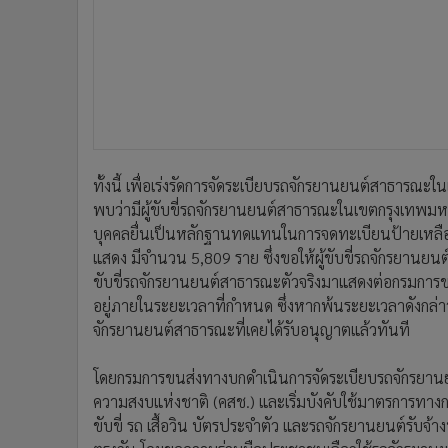
•
อินโดจีน
•
กองทุนรวม
•
Celeb Online
•
Factcheck
•
ญี่ปุ่น
•
News1
•
Gotomanager
ทั้งนี้ เพื่อเร่งรัดการจัดระเบียบรถจักรยานยนต์สาธารณ
พบว่ามีผู้ขับขี่รถจักรยานยนต์สาธารณะในเขตกรุงเทพมห
บุคคลยื่นเป็นหลักฐานทดแทนในการจดทะเบียนป้ายเหลือ
แสดง มีจำนวน 5,809 ราย ซึ่งขอให้ผู้ขับขี่รถจักรยานยน
ขับขี่รถจักรยานยนต์สาธารณะตัวจริงมาแสดงต่อกรมการข
อยู่ภายในระยะเวลาที่กำหนด ซึ่งหากพ้นระยะเวลาดังก
จักรยานยนต์สาธารณะที่เคยได้รับอนุญาตแล้วทันที
โดยกรมการขนส่งทางบกดำเนินการจัดระเบียบรถจักรย
ความสงบแห่งชาติ (คสช.) และเริ่มบังคับใช้มาตรการทางกฎ
ขับขี่ รถ เสื้อวิน บัตรประจำตัว และรถจักรยานยนต์รับจ