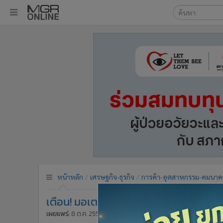
เลือกเครื่องมือท
•
หน้าหลัก
ค้นหา
•
ทันเหตุการณ์
Google
•
ภาคใต้
•
ภูมิภาค
MGR Onl
•
Online Section
ค้นหาขั
•
บันเทิง
•
ผู้จัดการรายวัน
•
คอลัมนิสต์
•
ละคร
•
CbizReview
•
Cyber BIZ
หน้าหลัก
เศรษฐกิจ-ธุรกิจ
การค้า-อุตสาหกรรม-คมนาค
•
ผู้จัดกวน
เตือน! มอเตอร์ไซค์วิน 30 ธ.ค. 58 หมดเวล
•
Good health & Well-being
•
Green Innovation & SD
เผยแพร่:
8 ต.ค. 2558 18:36
ปรับปรุง:
8 ต.ค. 2558 23:18
โดย: M