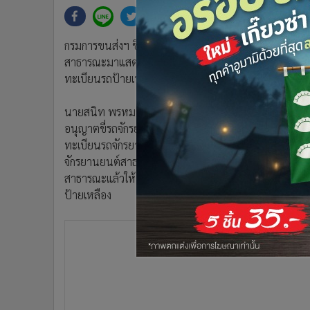
•
Management & HR
•
MGR Live
•
Infographic
กรมการขนส่งฯ ขีดเส้น มอเตอร์ไซค์วิน 30 ธ.ค. 58 หมดเวลา
•
การเมือง
สาธารณะมาแสดงเพื่อแก้ไขข้อมูลให้ถูกระเบียบและม
•
ท่องเที่ยว
ทะเบียนรถป้ายเหลือง
•
กีฬา
นายสนิท พรหมวงษ์ อธิบดีกรมการขนส่งทางบก (ขบ.) เปิดเผย
•
ต่างประเทศ
อนุญาตขี่รถจักรยานยนต์สาธารณะสามารถใช้ใบอนุญาต
•
Special Scoop
ทะเบียนรถจักรยานยนต์สาธารณะ (ป้ายเหลือง) เป็นกรณีพิเศ
•
เศรษฐกิจ-ธุรกิจ
จักรยานยนต์สาธารณะให้สามารถประกอบอาชีพได้อย่างถู
•
จีน
สาธารณะแล้วให้ดำเนินการแจ้งเจ้าหน้าที่เพื่อแก้ไขข้อม
•
ชุมชน-คุณภาพชีวิต
ป้ายเหลือง
•
อาชญากรรม
•
Motoring
•
เกม
•
วิทยาศาสตร์
•
SMEs
•
หุ้น