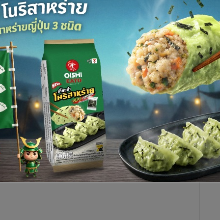
1,995
ผ่อนผันใช้ใบขับขี่ส่วนบุคคล ชี้ 5,809 รายต้องเร่งนำใบขับขี่
าตรการกฎหมายตามนโยบาย คสช. หากพ้นกำหนดถูกเพิกถอน
ว่า จากที่กรมการขนส่งทางบกได้ผ่อนผันให้ผู้ขับขี่ที่ยังไม่มีใบ
ขี่รถจักรยานยนต์ส่วนบุคคลเป็นหลักฐานทดแทนในการจด
ษ เพื่ออำนวยความสะดวกให้แก่ผู้ขับขี่ที่ยังไม่มีใบอนุญาตขี่รถ
กต้องตามกฎหมาย และเมื่อได้รับใบอนุญาตขี่รถจักรยานยนต์
ูลภายในวันที่ 30 ธันวาคม 2558 มิฉะนั้นจะถูกเพิกถอนทะเบียนรถ