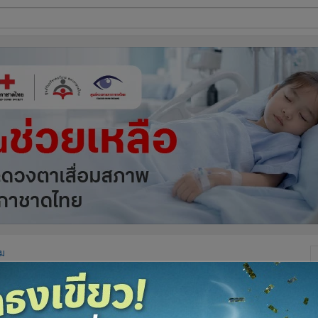
ี่ใช้
ine
้นสูง
ม
าผ่อนผันใช้ใบขับขี่ส่วนบุคคล
GR Online