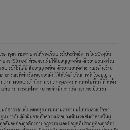
ะในเขตกรุงเทพมหานครให้รวดเร็วและมีประสิทธิภาพ โดยปัจจุบัน
านคร (50 เขต) ที่ขอผ่อนผันใช้ใบอนุญาตขี่รถจักรยานยนต์ส่วน
งและยังไม่ได้นำใบอนุญาตขี่รถจักรยานยนต์สาธารณะตัวจริงมา
ต์สาธารณะที่ทำเรื่องขอผ่อนผันไว้ให้เร่งดำเนินการนำใบอนุญาต
นส่งทางบกและสำนักงานขนส่งกรุงเทพมหานครในพื้นที่ที่วินตั้ง
ล่าวแล้วกรมการขนส่งทางบกจะดำเนินการเพิกถอนทะเบียนรถ
านยนต์สาธารณะในเขตกรุงเทพมหานครตามนโยบายคณะรักษา
หมายกับผู้ฝ่าฝืนกระทำความผิดอย่างเข้มงวด ซึ่งกำหนดให้ผู้
้างทุกคันจะต้องถูกต้องตามกฎหมายและข้อมูลที่ปรากฏต้องถูกต้อง