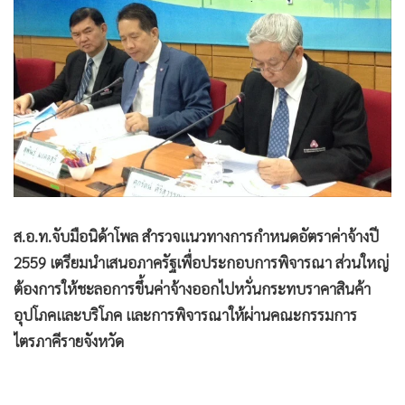
•
Good health & Well-being
•
Green Innovation & SD
•
Management & HR
•
MGR Live
•
Infographic
•
การเมือง
•
ท่องเที่ยว
•
กีฬา
•
ต่างประเทศ
ส.อ.ท.จับมือนิด้าโพล สำรวจแนวทางการกำหนดอัตราค่าจ้างปี
•
Special Scoop
2559 เตรียมนำเสนอภาครัฐเพื่อประกอบการพิจารณา ส่วนใหญ่
•
เศรษฐกิจ-ธุรกิจ
ต้องการให้ชะลอการขึ้นค่าจ้างออกไปหวั่นกระทบราคาสินค้า
•
จีน
อุปโภคและบริโภค และการพิจารณาให้ผ่านคณะกรรมการ
•
ชุมชน-คุณภาพชีวิต
ไตรภาคีรายจังหวัด
•
อาชญากรรม
•
Motoring