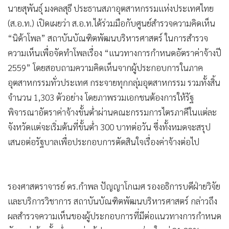
นายสุพันธุ์ มงคลสุธี ประธานสภาอุตสาหกรรมแห่งประเทศไทย
•
เกม
(ส.อ.ท.) เปิดเผยว่า ส.อ.ท.ได้ร่วมมือกับศูนย์สำรวจความคิดเห็น
•
วิทยาศาสตร์
“นิด้าโพล” สถาบันบัณฑิตพัฒนบริหารศาสตร์ ในการสำรวจ
•
SMEs
ความเห็นเพื่อจัดทำโพลเรื่อง “แนวทางการกำหนดอัตราค่าจ้างปี
•
หุ้น
2559” โดยสอบถามความคิดเห็นจากผู้ประกอบการในภาค
•
อินโดจีน
อุตสาหกรรมทั่วประเทศ กระจายทุกกลุ่มอุตสาหกรรม รวมทั้งสิ้น
•
กองทุนรวม
จำนวน 1,303 ตัวอย่าง โดยภาพรวมเอกชนต้องการให้รัฐ
•
Celeb Online
พิจารณาอัตราค่าจ้างขั้นต่ำผ่านคณะกรรมการไตรภาคีในแต่ละ
•
Factcheck
จังหวัดแต่จะเริ่มต้นที่ขั้นต่ำ 300 บาทต่อวัน ซึ่งทั้งหมดจะสรุป
•
ญี่ปุ่น
เสนอต่อรัฐบาลเพื่อประกอบการตัดสินใจเรื่องค่าจ้างต่อไป
•
News1
•
Gotomanager
รองศาสตราจารย์ ดร.กำพล ปัญญาโกเมศ รองอธิการบดีฝ่ายวิจัย
และบริการวิชาการ สถาบันบัณฑิตพัฒนบริหารศาสตร์ กล่าวถึง
ผลสำรวจความเห็นของผู้ประกอบการที่มีต่อแนวทางการกำหนด