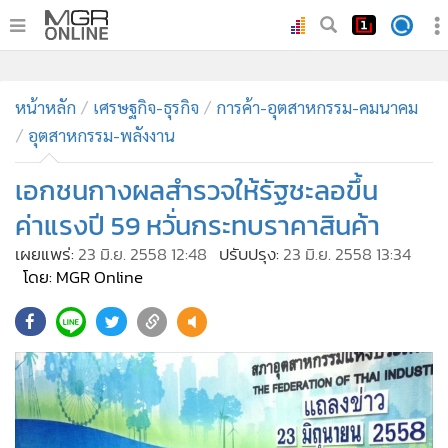
•
หน้าหลัก
•
หน้าหลัก
ทันเหตุการณ์
เศรษฐกิจ-ธุรกิจ
การค้า-อุตสาหกรรม-คมนาคม
อุตสาหกรรม-พลังงาน
•
ภาคใต้
•
ภูมิภาค
เอกชนกางผลสำรวจให้รัฐชะลอขึ้น
•
Online Section
ค่าแรงปี 59 หวั่นกระทบราคาสินค้า
•
บันเทิง
เผยแพร่:
23 มิ.ย. 2558 12:48
ปรับปรุง:
23 มิ.ย. 2558 13:34
•
ผู้จัดการรายวัน
โดย: MGR Online
•
คอลัมนิสต์
•
ละคร
•
CbizReview
•
Cyber BIZ
•
ผู้จัดกวน