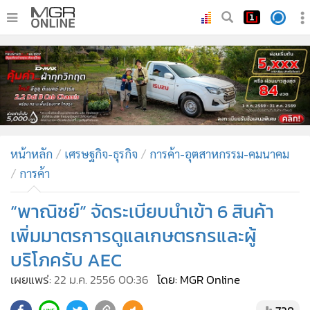
•
หน้าหลัก
•
ทันเหตุการณ์
•
ภาคใต้
•
ภูมิภาค
•
Online Section
หน้าหลัก
เศรษฐกิจ-ธุรกิจ
การค้า-อุตสาหกรรม-คมนาคม
•
บันเทิง
การค้า
•
ผู้จัดการรายวัน
•
คอลัมนิสต์
“พาณิชย์” จัดระเบียบนำเข้า 6 สินค้า
•
ละคร
เพิ่มมาตรการดูแลเกษตรกรและผู้
•
CbizReview
บริโภครับ AEC
•
Cyber BIZ
เผยแพร่:
22 ม.ค. 2556 00:36
โดย: MGR Online
•
ผู้จัดกวน