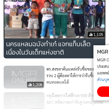
1,105
นครแหลมฉบังทำเก๋ แจกแท็บเล็ต
เนื่องในวันเด็กแห่งชาติ
MGR Online ใช้คุกกี้ (Cookies)
MGR Online ใช้คุกกี้ เพื่อจัดการข้อมูลส่วนบุคคลเพื่อนำเสนอ
ประสบการณ์คอนเทนต์ที่ดีที่สุดให้กับผู้อ่านบนเว็บไซต์ และ
ตร.สงขลาค้นแหล่งรับซื้อของโจร
แอพพลิเคชั่น
เงื่อนไขการใช้งานเว็บไซต์
และ
นโยบายสิทธิ
รวบ 2 ผู้ต้องหาให้การว่ารับซื้อจาก
ส่วนบุคคล
คนทอดแหได้
1,208
รับทราบ
กรุงไทยการไฟฟ้าเท 500 ล้านรับ
AEC สลัดภาพเก่าจับฐานคนรุ่นใหม่