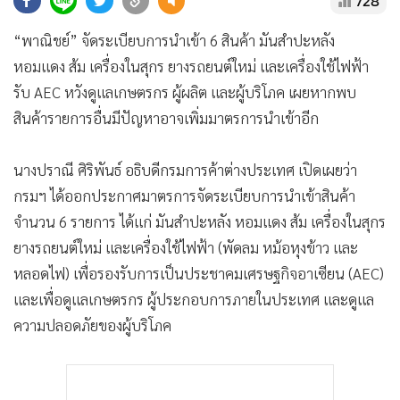
728
•
Good health & Well-being
•
Green Innovation & SD
“พาณิชย์” จัดระเบียบการนำเข้า 6 สินค้า มันสำปะหลัง
•
Management & HR
หอมแดง ส้ม เครื่องในสุกร ยางรถยนต์ใหม่ และเครื่องใช้ไฟฟ้า
•
MGR Live
รับ AEC หวังดูแลเกษตรกร ผู้ผลิต และผู้บริโภค เผยหากพบ
•
Infographic
สินค้ารายการอื่นมีปัญหาอาจเพิ่มมาตรการนำเข้าอีก
•
การเมือง
•
ท่องเที่ยว
นางปราณี ศิริพันธ์ อธิบดีกรมการค้าต่างประเทศ เปิดเผยว่า
•
กีฬา
กรมฯ ได้ออกประกาศมาตรการจัดระเบียบการนำเข้าสินค้า
•
ต่างประเทศ
จำนวน 6 รายการ ได้แก่ มันสำปะหลัง หอมแดง ส้ม เครื่องในสุกร
ยางรถยนต์ใหม่ และเครื่องใช้ไฟฟ้า (พัดลม หม้อหุงข้าว และ
•
Special Scoop
หลอดไฟ) เพื่อรองรับการเป็นประชาคมเศรษฐกิจอาเซียน (AEC)
•
เศรษฐกิจ-ธุรกิจ
และเพื่อดูแลเกษตรกร ผู้ประกอบการภายในประเทศ และดูแล
•
จีน
ความปลอดภัยของผู้บริโภค
•
ชุมชน-คุณภาพชีวิต
•
อาชญากรรม
•
Motoring