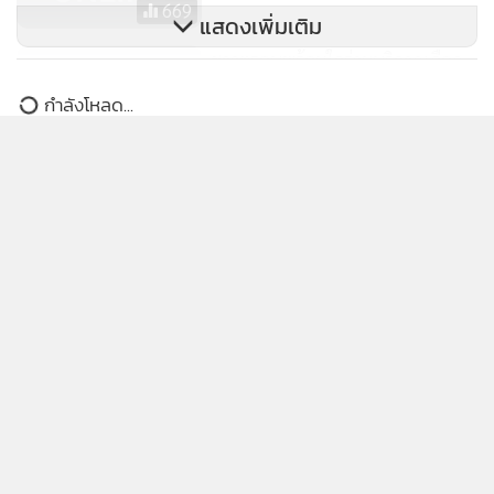
669
แสดงเพิ่มเติม
ชาวตรอนพร้อมใจร่วมบริจาคเลือด
ถวายพระราชกุศลแด่ “ในหลวง”
ข่าวในหมวดล่าสุด
88
"ศุภจี" สั่งปรับโครงสร้าง “ท่องเที่ยว-วัฒนธรรม” ปฏิรูป
1
ราชการรับยุทธศาสตร์ฟื้นเศรษฐกิจ ดันไทยสู่ศูนย์กลาง
เศรษฐกิจฐานประสบการณ์
2
ผู้เลี้ยงกุ้งขอบคุณ"อนุทิน" สั่งการรวดเร็ว รอผลสรุป
3
ก.เกษตรไทย-มาเลเซีย ยกเลิกแบนกุ้งไทย
กรมการค้าต่างประเทศเตรียมจัดพิธีประกาศผลและมอบ
4
รางวัล 30 สุดยอดผลงานเกษตรนวัตกรรมไทย พร้อมเชิญ
ชวน ร่วมลุ้นถ้วยพระราชทานฯ 12 มิถุนายนนี้