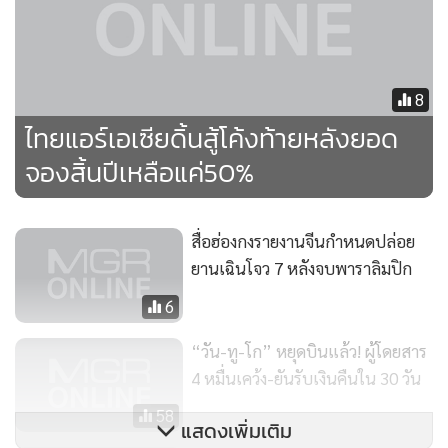
นายทัศพล กล่าวอีกว่า จากการที่ภาครัฐ, การท่องเที่ยวแห่ง
ประเทศไทย ภาคเอกชนด้านการท่องเที่ยวในทุกภาคส่วน รวมถึง
ไทยแอร์เอเชีย ได้เร่งโฆษณา ประชาสัมพันธ์ประเทศไทย เรียก
ความเชื่อมั่นประเทศไทยในสายตาชาวต่างชาติให้กลับคืนมา
8
ภายหลังการยกเลิกประกาศใช้ พ.ร.บ.ฉุกเฉิน ทำให้ยังมีความหวัง
ไทยแอร์เอเซียดิ้นสู้โค้งท้ายหลังยอด
ว่า ช่วงปลายไตรมาส 4 ต่อเนื่องต้นปี ซึ่งถือว่ายังอยู่ในช่วงไฮซีซั่น
จองสิ้นปีเหลือแค่50%
สถานการณ์ท่องเที่ยวของไทยจะกลับมาคึกคักอีกครั้ง
อย่างไรก็ตาม บริษัทไม่มีแผนปรับลดอัตราพนักงาน เหมือนสาย
สื่อฮ่องกงรายงานจีนกำหนดปล่อย
ยานเฉินโจว 7 หลังจบพาราลิมปิก
การบินอื่น เพราะสามารถบริหารจัดการจำนวนพนักงานกับงาน
ที่มีอยู่ให้ลงตัวในต้นทุนที่พอเหมาะ และก็ยังไม่มีแนวคิดที่จะ
6
ปรับลดค่าธรรมเนียมน้ำมัน ตามราคาน้ำมันในตลาดโลกที่ปรับ
“วัน-ทู-โก” หยุดบินแล้ว! ผู้โดยสาร
ลดลงอย่างต่อเนื่องในช่วงนี้ เพราะมองว่าราคาน้ำมันยังไม่หยุดนิ่ง
4 หมื่นเคว้ง-ยันรับเงินคืนใน 30 วัน
แต่มีแนวโน้มผันผวนตลอดเวลา
58
แสดงเพิ่มเติม