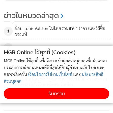
วัน ทู โก พร้อมคืนเงินผู้โดยสารใน
30 วัน
ข่าวในหมวดล่าสุด
106
ช้อป Louis Vuitton ในไทย รวมสาขา ราคา และวิธีซื้อ
1
ของแท้
2
MGR Online ใช้คุกกี้ (Cookies)
MGR Online ใช้คุกกี้ เพื่อจัดการข้อมูลส่วนบุคคลเพื่อนำเสนอ
อะตอมคลินิก ฉลองครบรอบ 15 ปี จัดใหญ่ แจกทองคำ
3
15 รางวัล ลุ้นรับของรางวัลรวมมูลค่ากว่าล้านบาท
ประสบการณ์คอนเทนต์ที่ดีที่สุดให้กับผู้อ่านบนเว็บไซต์ และ
แอพพลิเคชั่น
เงื่อนไขการใช้งานเว็บไซต์
และ
นโยบายสิทธิ
NetSuite คืออะไร? รู้จักระบบ Cloud ERP ที่รวมทุกการ
ส่วนบุคคล
4
บริหารธุรกิจไว้ในแพลตฟอร์มเดียว
รับทราบ
ข่าวอื่นในหมวด