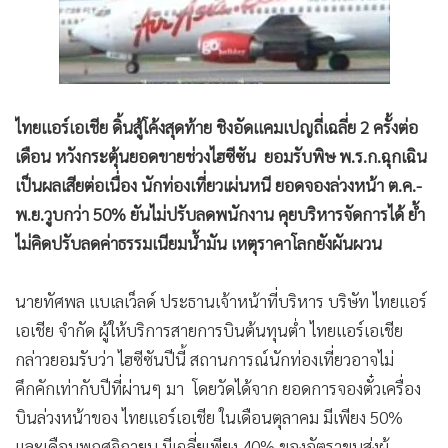
•
Good health & Well-being
•
Green Innovation & SD
•
Management & HR
•
MGR Live
•
Infographic
ไทยแอร์เอเชีย ดิ้นสู้โค้งสุดท้าย ชิงอัดแคมเปญถี่เฉลี่ย 2 ครั้งต่อ
•
การเมือง
เดือน หวังกระตุ้นยอดขายช่วงไฮซีซัน ยอมรับพิษ พ.ร.ก.ฉุกเฉิน
เป็นผลเสียต่อเนื่อง นักท่องเที่ยวเผ่นหนี ยอดจองล่วงหน้า ต.ค.-
•
ท่องเที่ยว
พ.ย.วูบกว่า 50% ยันไม่ปรับลดพนักงาน คุยบริหารจัดการได้ ย้ำ
•
กีฬา
ไม่คิดปรับลดค่าธรรมเนียมน้ำมัน เหตุราคาโลกยังผันผวน
•
ต่างประเทศ
•
Special Scoop
นายทัศพล แบเลเว็ลด์ ประธานเจ้าหน้าที่บริหาร บริษัท ไทยแอร์
•
เศรษฐกิจ-ธุรกิจ
เอเชีย จำกัด ผู้ให้บริการสายการบินต้นทุนต่ำ ไทยแอร์เอเชีย
•
จีน
กล่าวยอมรับว่า ไฮซีซันปีนี้ สถานการณ์นักท่องเที่ยวอาจไม่
•
ชุมชน-คุณภาพชีวิต
คึกคักเท่ากับปีที่ผ่านๆ มา โดยวัดได้จาก ยอดการจองตั๋วเครื่อง
•
อาชญากรรม
บินล่วงหน้าของ ไทยแอร์เอเชีย ในเดือนตุลาคม มีเพียง 50%
•
Motoring
และเดือนพฤศจิกายน มีเฉลี่ยเพียง 40% ของอัตราขนส่งผู้