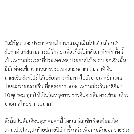
“แม้รัฐบาลจะประกาศยกเลิก พ.ร.ก.ฉุกเฉินไปแล้ว เกือบ 2
สัปดาห์ แต่สถานการณ์นักท่องเที่ยวก็ยังไม่กลับมาคึกคัก ทั้งนี้
เป็นเพราะช่วงเวลาที่ประเทศไทย ประกาศใช้ พ.ร.บ.ฉุกเฉินนั้น
มีนักท่องเที่ยวจากหลายประเทศและหลายกลุ่ม อาทิ จีน
มาเลเซีย สิงคโปร์ ได้เปลี่ยนการเดินทางไปยังประเทศอื่นแทน
โดยเฉพาะตลาดจีน ที่ลดลงกว่า 50% เพราะช่วงวันชาติจีน 1-
10 ตุลาคม ทุกปี ที่เป็นวันหยุดยาว ชาวจีนจะเดินทางเข้ามาเที่ยว
ประเทศไทยจำนวนมาก”
ดังนั้น ในต้นเดือนตุลาคมศกนี้ ไทยแอร์เอเชีย จึงเตรียมเปิด
แคมเปญใหญ่ส่งท้ายปลายปีอีกครั้งหนึ่ง เพื่อกระตุ้นยอดขายช่วง