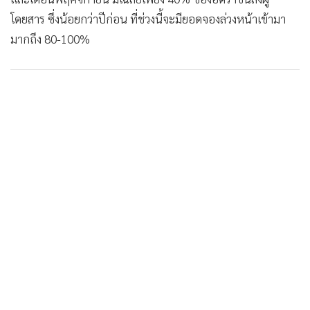
•
เกม
โดยสาร ซึ่งน้อยกว่าปีก่อน ที่ช่วงนี้จะมียอดจองล่วงหน้าเข้ามา
•
วิทยาศาสตร์
มากถึง 80-100%
•
SMEs
•
หุ้น
•
อินโดจีน
•
กองทุนรวม
•
Celeb Online
•
Factcheck
•
ญี่ปุ่น
•
News1
•
Gotomanager