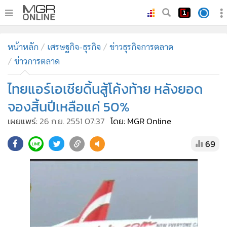
•
หน้าหลัก
หน้าหลัก
เศรษฐกิจ-ธุรกิจ
ข่าวธุรกิจการตลาด
•
ทันเหตุการณ์
ข่าวการตลาด
•
ภาคใต้
ไทยแอร์เอเชียดิ้นสู้โค้งท้าย หลังยอด
•
ภูมิภาค
•
Online Section
จองสิ้นปีเหลือแค่ 50%
•
บันเทิง
เผยแพร่:
26 ก.ย. 2551 07:37
โดย: MGR Online
•
ผู้จัดการรายวัน
69
•
คอลัมนิสต์
•
ละคร
•
CbizReview
•
Cyber BIZ
•
ผู้จัดกวน