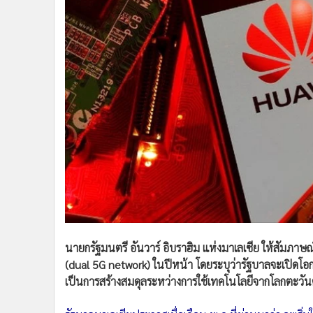
•
Management & HR
•
MGR Live
•
Infographic
•
การเมือง
•
ท่องเที่ยว
•
กีฬา
•
ต่างประเทศ
•
Special Scoop
•
เศรษฐกิจ-ธุรกิจ
•
จีน
•
ชุมชน-คุณภาพชีวิต
•
อาชญากรรม
•
Motoring
นายกรัฐมนตรี อันวาร์ อิบราฮิม แห่งมาเลเซีย ให้สัมภาษณ์ใ
•
เกม
(dual 5G network) ในปีหน้า โดยระบุว่ารัฐบาลจะเปิดโอกาส
•
วิทยาศาสตร์
เป็นการสร้างสมดุลระหว่างการใช้เทคโนโลยีจากโลกตะว
•
SMEs
•
หุ้น