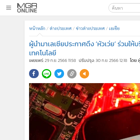
เลือกเครื่องมือท
•
หน้าหลัก
หน้าหลัก
ต่างประเทศ
ข่าวต่างประเทศ
เอเชีย
ค้นหา
•
ทันเหตุการณ์
Google
•
ภาคใต้
ผู้นำมาเลเซียประกาศดึง ‘หัวเว่ย’ ร่วมให้บ
•
ภูมิภาค
MGR Onl
เทคโนโลยี
•
Online Section
เผยแพร่:
29 ก.ย. 2566 11:58
ปรับปรุง:
30 ก.ย. 2566 12:18
โดย: 
ค้นหาขั
•
บันเทิง
•
ผู้จัดการรายวัน
•
คอลัมนิสต์
•
ละคร
•
CbizReview
•
Cyber BIZ
•
ผู้จัดกวน
•
Good health & Well-being
•
Green Innovation & SD