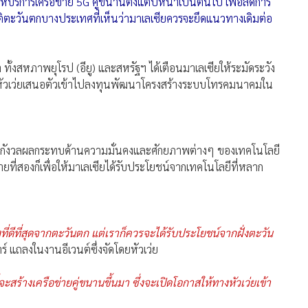
ให้บริการเครือข่าย 5G คู่ขนานตั้งแต่ปีหน้าเป็นต้นไป เพื่อลดการ
ติตะวันตกบางประเทศที่เห็นว่ามาเลเซียควรจะยึดแนวทางเดิมต่อ
ทั้งสหภาพยุโรป (อียู) และสหรัฐฯ ได้เตือนมาเลเซียให้ระมัดระวัง
ี่หัวเว่ยเสนอตัวเข้าไปลงทุนพัฒนาโครงสร้างระบบโทรคมนาคมใน