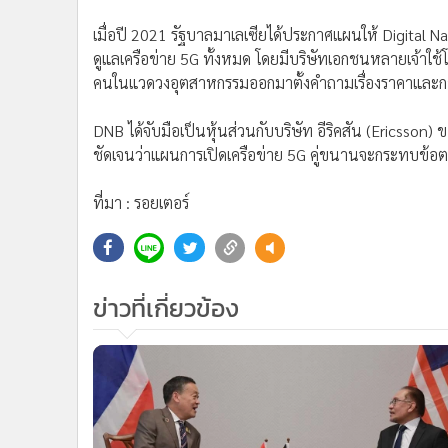
นายกฯ อันวาร์ ยอมรับเมื่อวันพุธ (27) ว่า มีบางประเ
ที่มาจากจีน แต่เหตุผลที่ตนตัดสินใจเปิดบริการ 5G เครือข
หลาย
“พวกเราในมาเลเซียคิดกันแล้วว่าเราในขณะที่เราได้รับสิ่ง
ออกด้วยเช่นกัน ซึ่งผมเชื่อว่าเป็นความคิดที่ถูกต้อง”
อันวา
“หลังจากที่มีการหารือกันอย่างรอบคอบ เราจึงตัดสินใจที่จ
มามีส่วนร่วมมากยิ่งขึ้นด้วย”
เมื่อปี 2021 รัฐบาลมาเลเซียได้ประกาศแผนให้ Digital N
ดูแลเครือข่าย 5G ทั้งหมด โดยมีบริษัทเอกชนหลายเจ้าใช้
คนในแวดวงอุตสาหกรรมออกมาตั้งคำถามเรื่องราคาและก
DNB ได้จับมือเป็นหุ้นส่วนกับบริษัท อีริคสัน (Ericsson) ข
ชัดเจนว่าแผนการเปิดเครือข่าย 5G คู่ขนานจะกระทบข้อตก