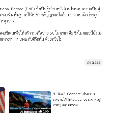
ทศที่กังวลผลกระทบด้านความมั่นคงและศักยภาพต่างๆ ของเทคโนโลยี
่ายที่สองก็เพื่อให้มาเลเซียได้รับประโยชน์จากเทคโนโลยีที่หลาก
ที่ดีที่สุดจากตะวันตก แต่เราก็ควรจะได้รับประโยชน์จากฝั่งตะวัน
ร์ แถลงในงานอีเวนต์ซึ่งจัดโดยหัวเว่ย
ะสร้างเครือข่ายคู่ขนานขึ้นมา ซึ่งจะเปิดโอกาสให้ทางหัวเว่ยเข้า
ational Berhad (DNB) ซึ่งเป็นรัฐวิสาหกิจด้านโทรคมนาคมเป็นผู้
โครงสร้างพื้นฐานนี้ให้บริการสัญญาณมือถือ ทว่าแผนดังกล่าวถูก
ารผูกขาด
องสวีเดนเพื่อให้บริการเครือข่าย 5G ในมาเลเซีย ซึ่งในขณะนี้ยังไม่
ลงระหว่าง DNB กับอีริคสัน ด้วยหรือไม่