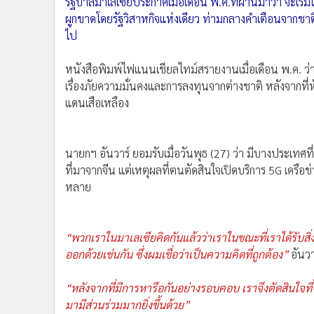
รัฐบาลมาเลเซียประกาศเมื่อเดือน พ.ค.ที่ผ่านมาว่า จะเริ่ม
•
อินโดจีน
ผูกขาดโดยรัฐวิสาหกิจแห่งเดียว ท่ามกลางคำเตือนจากชา
•
กองทุนรวม
ไป
•
Celeb Online
•
Factcheck
หนังสือพิมพ์ไฟแนนเชียลไทม์สรายงานเมื่อเดือน พ.ค. ว่า 
เรื่องภัยความมั่นคงและการลงทุนจากต่างชาติ หลังจากท
•
ญี่ปุ่น
แดนเสือเหลือง
•
News1
•
Gotomanager