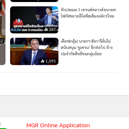
3,282
‘HUAWEI Connect’ ประกาศ
กลยุทธ์ Al Intelligence ผลักดันสู่
ภาคอุตสาหกรรม
165
หัวเว่ยเผย 3 เทรนด์คลาวด์อนาคต
โฟกัสขยายอีโคซิสเต็มองค์กรไทย
MGR Onli
187
MGR Online 
82
เคียฟกลุ้ม! นายกฯ ฮังการีลั่นไม่
เสนอ ประสบก
สนับสนุน ‘ยูเครน’ อีกต่อไป อ้าง