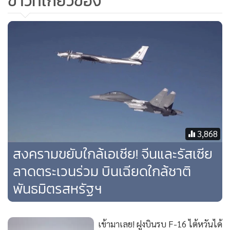
ข่าวที่เกี่ยวข้อง
ตระเวนทางอากาศร่วมกันเหนือมหาสมุทรแปซิฟิกด้านตะวันตก
เมื่อวันพุธ (7) ซึ่งถือเป็นเฟสที่ 2 หลังจากก่อนหน้านั้นหนึ่งวัน จีน
และรัสเซียก็ร่วมปฏิบัติภารกิจเดียวกันนี้เหนือทะเลญี่ปุ่นและ
ทะเลจีนตะวันออก จุดชนวนความกังวลให้ญี่ปุ่นเกี่ยวกับความ
มั่นคงของประเทศ
นอกจากนี้ การระดมเครื่องบินรบออกมาใกล้ไต้หวันของจีนครั้ง
นี้ ยังเกิดขึ้นหลังจากอเมริกา ฟิลิปปินส์ และญี่ปุ่นเพิ่งเสร็จสิ้นการ
ร่วมฝึกซ้อมหน่วยยามฝั่งในทะเลจีนใต้เมื่อวันพุธ ทั้งนี้ จีน
3,868
ประกาศอ้างกรรมสิทธิ์เหนือดินแดนทะเลจีนใต้แทบทั้งหมด ซึ่ง
สงครามขยับใกล้เอเชีย! จีนและรัสเซีย
ทับซ้อนกับข้ออ้างของอีกหลายประเทศ รวมทั้งของไต้หวัน ที่
ลาดตระเวนร่วม บินเฉียดใกล้ชาติ
สืบทอดการอ้างสิทธิเช่นนี้ตั้งแต่ที่เกาะแห่งนี้ยังประกาศตนอย่าง
พันธมิตรสหรัฐฯ
แข็งขันว่าเป็นตัวแทนแต่ผู้เดียวของจีนทั้งหมดในนามสาธารณรัฐ
จีน
เข้ามาเลย! ฝูงบินรบ F-16 ไต้หวันได้