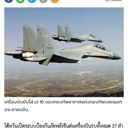
•
Good health & Well-being
•
Green Innovation & SD
•
Management & HR
•
MGR Live
•
Infographic
•
การเมือง
•
ท่องเที่ยว
•
กีฬา
•
ต่างประเทศ
•
Special Scoop
•
เศรษฐกิจ-ธุรกิจ
•
จีน
เครื่องบินขับไล่ เจ 16 ของกองทัพอากาศแห่งกองทัพปลดแอก
•
ชุมชน-คุณภาพชีวิต
ประชาชนจีน
•
อาชญากรรม
•
Motoring
ไต้หวันเปิดระบบป้องกันภัยหลังจีนส่งเครื่องบินรบทั้งหมด 37 ลำ