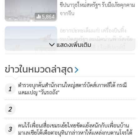
พวกนักวิเคราะห์มองว่า การที่จีนเพิ่มความถี่ในการทดสอบเอดี
ขีปนาวุธใหม่สหรัฐฯ รับมือภัยคุกคาม
ไอแซดของไต้หวัน เป็นส่วนหนึ่งของ “ยุทธศาสตร์พื้นที่สีเทา”
จากจีน
5,864
เพื่อกดดันไทเปอย่างต่อเนื่อง
อยากปะทะเต็มแก่! เครื่องบินทิ้ง
การเพิ่มการฝึกซ้อมทางอากาศและทางทะเลของจีนรอบเกาะ
ระเบิดสหรัฐฯ ละเมิดน่านฟ้ารัสเซีย
แสดงเพิ่มเติม
อีกหน เป็นรอบที่ 2 ในสัปดาห์นี้
ไต้หวันยังมักเกิดขึ้นพร้อมๆ กับที่ไทเปมีความเกี่ยวพันทางการ
9,571
ทูตกับประเทศอื่นๆ มีการซ้อมรบร่วมรอบเกาะ หรือให้การ
ญี่ปุ่น สหรัฐฯ และฟิลิปปินส์​ เตรียม
ข่าวในหมวดล่าสุด
ต้อนรับการเยือนของนักการเมืองตะวันตก
ซ้อมรบทางทะเลครั้งแรก
ตัวอย่างเช่นเดือนเมษายนที่ผ่านมาจีนซ้อมรบรอบเกาะไต้หวัน 3
622
ตำรวจบุกค้นสำนักงานใหญ่สตาร์บัคส์เกาหลีใต้ กรณี
1
แคมเปญ "วันรถถัง"
วัน โดยจำลองการปิดล้อมเกาะ เพื่อตอบโต้การพบกันระหว่างเค
วิน แมคคาร์ธี ประธานสภาผู้แทนราษฎรสหรัฐฯ กับ
2
ประธานาธิบดีไช อิงเหวิน ของไต้หวัน ที่แคลิฟอร์เนีย
คนไร้เพื่อน!สื่อเขมรเย้ยไทยขัดแย้งหนักกับเพื่อนบ้าน
3
(ที่มา : รอยเตอร์, เอเอฟพี)
มาเลเซียโต้เดือด'อนุทิน'กล่าวหาให้แหล่งกบดานโจรใต้