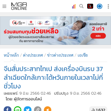
•
หน้าหลัก
•
ทันเหตุการณ์
•
ภาคใต้
•
ภูมิภาค
•
Online Section
หน้าหลัก
ต่างประเทศ
ข่าวต่างประเทศ
เอเชีย
•
บันเทิง
•
ผู้จัดการรายวัน
จีนสั่นประสาทไทเป ส่งเครื่องบินรบ 37
•
คอลัมนิสต์
ลำเฉียดใกล้เกาะไต้หวันภายในเวลาไม่กี่
•
ละคร
ชั่วโมง
•
CbizReview
เผยแพร่:
9 มิ.ย. 2566 02:46
ปรับปรุง:
9 มิ.ย. 2566 02:46
•
Cyber BIZ
โดย: ผู้จัดการออนไลน์
•
ผู้จัดกวน
1,632