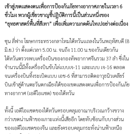
•
เกม
เข้าสู่เขตแสดงตนเพื่อการป้องกันภัยทางอากาศภายในเวลา 6
•
วิทยาศาสตร์
ชั่วโมง พวกผู้เชี่ยวชาญชี้ปฏิบัติการนี้เป็นส่วนหนึ่งของ
“ยุทธศาสตร์พื้นที่สีเทา” เพื่อเพิ่มความกดดันไทเปอย่างต่อเนื่อง
•
SMEs
•
หุ้น
ซุน ลี่ฟาง โฆษกกระทรวงกลาโหมไต้หวันแถลงในวันพฤหัสบดี (8
•
อินโดจีน
มิ.ย.) ว่า ตั้งแต่เวลา 5.00 น. จนถึง 11.00 น.ของวันเดียวกัน
•
กองทุนรวม
ไต้หวันตรวจพบเครื่องบินของกองทัพอากาศจีนรวม 37 ลำ ซึ่งใน
•
Celeb Online
จำนวนนี้มีทั้งเครื่องบินขับไล่แบบเจ-11 และแบบ เจ-16 ตลอด
•
Factcheck
จนเครื่องบินทิ้งระเบิดแบบ เอช-6 ที่สามารถติดอาวุธนิวเคลียร์
•
ญี่ปุ่น
บินเข้าสู่ด้านตะวันตกเฉียงใต้ของเขตแสดงตนเพื่อการป้องกันภัย
•
News1
ทางอากาศ (เอดีไอแซด) ของไต้หวัน
•
Gotomanager
ทั้งนี้ เอดีไอแซดของไต้หวันครอบคลุมอาณาบริเวณกว้างขวาง
กว่าเขตน่านฟ้าของเกาะแห่งนี้เสียอีก โดยทับซ้อนกับบางส่วน
ของเอดีไอแซดของจีน และยังครอบคลุมกระทั่งน่านฟ้าเหนือ