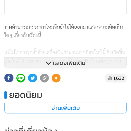
ทางด้านกระทรวงกลาโหมจีนยังไม่ได้ออกมาแสดงความคิดเห็น
ใดๆ เกี่ยวกับเรื่องนี้
แม้ไม่ใช่การรุกล้ำด้วยเครื่องบินจำนวนมากที่สุดในปีนี้ ซึ่งเกิดขึ้น
เมื่อวันที่ 9 เมษายน ด้วยจำนวนเครื่องบิน 45 ลำ แต่เหตุการณ์
แสดงเพิ่มเติม
ล่าสุดเกิดขึ้นท่ามกลางสถานการณ์ตึงเครียด
1,632
ยอดนิยม
ทั้งนี้ ตลอด 3 ปีที่ผ่านมา จีนซึ่งถือว่าไต้หวันเป็นดินแดนส่วนหนึ่ง
ของตน ได้ส่งเครื่องบินของกองทัพอากาศบินเฉียดใกล้เกาะ
อ่านเพิ่มเติม
ไต้หวันเป็นประจำ
เหตุการณ์ล่าสุดเกิดขึ้นหลังจากจีนและรัสเซียเสร็จสิ้นการบินลาด