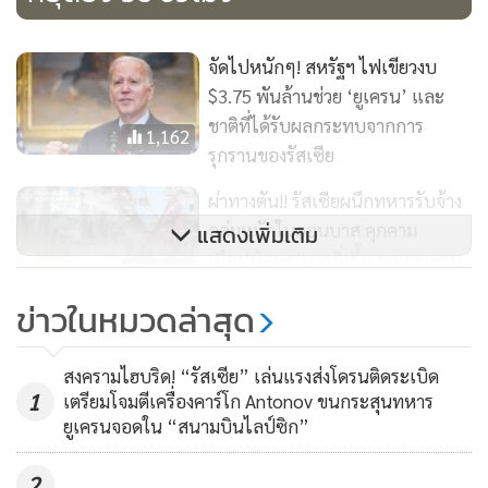
บรรดาดินแดนยึดครองเป็นสิ่งที่เป็นไปได้"
จัดไปหนักๆ! สหรัฐฯ ไฟเขียวงบ
"ระบบใหม่ในด้านป้องกันตนเองและต่อต้านอากาศยาน อย่าง
$3.75 พันล้านช่วย ‘ยูเครน’ และ
เช่นแพทริออตของสหรัฐฯ หรือ Crotale ของฝรั่งเศส ไม่นานจะ
ชาติที่ได้รับผลกระทบจากการ
1,162
สามารถกำจัดภัยคุกคามที่มาจากปฏิบัติการยิงถล่มของรัสเซีย ซึ่ง
รุกรานของรัสเซีย
เล็งเป้าหมายเล่นงานโครงสร้างพื้นฐานทางพลังงานของยูเครน"
ผ่าทางตัน!! รัสเซียผนึกทหารรับจ้าง
เขากล่าว พร้อมระบุว่าเราจะสามารถปิดน่านฟ้าได้ภายในเวลา
ถล่มหนักในดอนบาส คุกคาม
แสดงเพิ่มเติม
ราวๆ 1 เดือน
เมือง‘บัคมุต’มากยิ่งขึ้น ขณะยูเครน
2,161
อ้างมอสโกเตรียมโจมตียกใหม่เล็ง
นอกจากนี้ โพโดลยัก ยังเชื่อด้วยว่าอีกไม่นาน ยูเครนจะสามารถ
ข่าวในหมวดล่าสุด
เป้าหมาย‘เคียฟ’
สอยร่วงขีปนาวุธที่ยิงออกมาจากรัสเซียได้ถึง 95% จากระดับ
Weekend Focus : จับตา
ปัจจุบัน 75%
สงครามไฮบริด! “รัสเซีย” เล่นแรงส่งโดรนติดระเบิด
‘เกาหลีเหนือ’ เพิ่มคลังแสง
1
เตรียมโจมตีเครื่องคาร์โก Antonov ขนกระสุนทหาร
นิวเคลียร์ เสี่ยงทำคาบสมุทรเกาหลี
ยูเครนจอดใน “สนามบินไลป์ซิก”
(ที่มา : เอเอฟพี)
441
กลายเป็น ‘ยูเครนสอง’
2