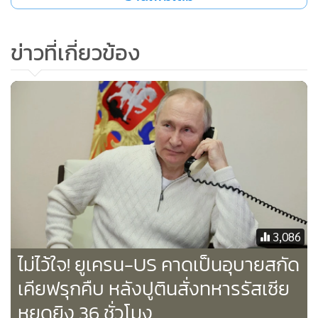
เพิ่มเติม โดยเฉพาะรถถังหนัก อย่างเช่นรถถังเลโอพาร์ดของ
เยอรมนี และปืนใหญ่ "ฝรั่งเศสได้ส่งมอบรถถังเบามาให้เราแล้ว
มันเป็นเรื่องดีมากๆ แต่เรายังคงต้องการรถถังหนัก 250 คัน ถึง
ข่าวที่เกี่ยวข้อง
300 คัน หรือ 350 คัน"
ขณะเดียวกัน โพโดลยัก กล่าวว่าในส่วนของอาวุธอื่นๆ ที่ยูเครนมี
ความต้องการในลำดับต้นๆ ก็มีกระสุนปืนใหญ่คาลิเบอร์ 155
มม. โดรนต่อสู้ศักยภาพโจมตีลึกเข้าไปในดินแดนยึดครอง และ
ระบบต่อต้านอากาศยาน ในนั้นรวมถึงยานยนต์หุ้มเกราะต่อต้าน
อากาศยานชีตาห์ของเยอรมนี
เขาเชื่อมั่นด้วยว่ายุโรปและสหรัฐฯ จะยกระดับส่งมอบอาวุธเร็วๆ
3,086
นี้ เพราะว่ายุโรปและสหรัฐฯ ตระหนักแล้วว่าเสบียงอาวุธเหล่านั้น
ไม่ไว้ใจ! ยูเครน-US คาดเป็นอุบายสกัด
ของพวกเขาคือกุญแจสำคัญในการยุติสงคราม "ในวันนี้ พันธมิตร
เคียฟรุกคืบ หลังปูตินสั่งทหารรัสเซีย
ของเราเข้าใจอย่างชัดแจ้งแล้วว่า การส่งมอบอาวุธแก่ยูเครนใน
หยุดยิง 36 ชั่วโมง
ปริมาณที่เพียงพอจะช่วยให้การจำกัดวงสงครามให้อยู่เฉพาะใน