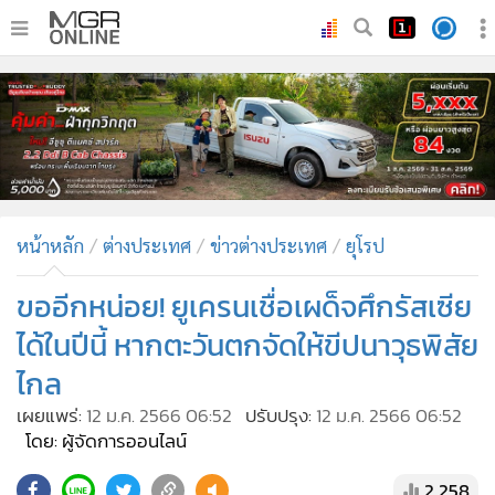
•
หน้าหลัก
•
ทันเหตุการณ์
•
ภาคใต้
•
ภูมิภาค
•
Online Section
หน้าหลัก
ต่างประเทศ
ข่าวต่างประเทศ
ยุโรป
•
บันเทิง
•
ผู้จัดการรายวัน
ขออีกหน่อย! ยูเครนเชื่อเผด็จศึกรัสเซีย
•
คอลัมนิสต์
ได้ในปีนี้ หากตะวันตกจัดให้ขีปนาวุธพิสัย
•
ละคร
ไกล
•
CbizReview
เผยแพร่:
12 ม.ค. 2566 06:52
ปรับปรุง:
12 ม.ค. 2566 06:52
•
Cyber BIZ
โดย: ผู้จัดการออนไลน์
•
ผู้จัดกวน
2,258