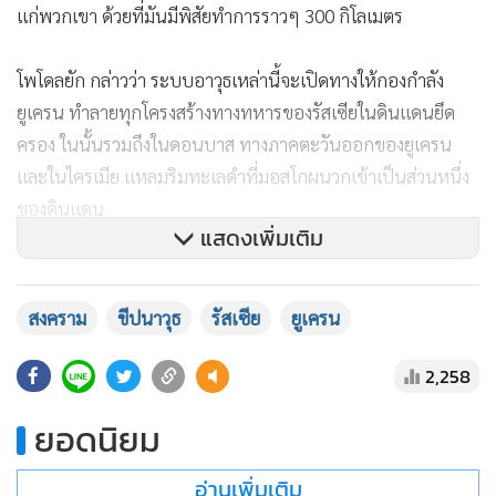
แก่พวกเขา ด้วยที่มันมีพิสัยทำการราวๆ 300 กิโลเมตร
โพโดลยัก กล่าวว่า ระบบอาวุธเหล่านี้จะเปิดทางให้กองกำลัง
ยูเครน ทำลายทุกโครงสร้างทางทหารของรัสเซียในดินแดนยึด
ครอง ในนั้นรวมถึงในดอนบาส ทางภาคตะวันออกของยูเครน
และในไครเมีย แหลมริมทะเลดำที่มอสโกผนวกเข้าเป็นส่วนหนึ่ง
ของดินแดน
แสดงเพิ่มเติม
"เราจะไม่โจมตีรัสเซีย" ที่ปรึกษาประธานาธิบดีระดับอาวุโสรายนี้
สงคราม
ขีปนาวุธ
รัสเซีย
ยูเครน
กล่าว "เรากำลังทำสงครามป้องกันตนเองเท่านั้น" เขากล่าวพร้อม
เตือนว่าหากปราศจากการส่งมอบขนานใหญ่อาวุธหนักจาก
2,258
ตะวันตก ก็ดูเหมือนว่าสงครามจะยืดเยื้อไปนานหลายทศวรรษ
ยอดนิยม
นอกจากนี้ เขายังเรียกร้องว่า ยูเครนต้องการยานยนต์หุ้มเกราะ
อ่านเพิ่มเติม