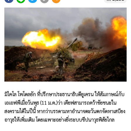
•
Good health & Well-being
•
Green Innovation & SD
•
Management & HR
•
MGR Live
•
Infographic
•
การเมือง
•
ท่องเที่ยว
•
กีฬา
•
ต่างประเทศ
•
Special Scoop
•
เศรษฐกิจ-ธุรกิจ
มิไคโล โพโดลยัก ที่ปรึกษาประธานาธิบดียูเครน ให้สัมภาษณ์กับ
•
จีน
เอเอฟพีเมื่อวันพุธ (11 ม.ค.)ว่า เคียฟสามารถคว้าชัยชนะใน
•
ชุมชน-คุณภาพชีวิต
สงครามได้ในปีนี้ หากว่าบรรดามหาอำนาจตะวันตกจัดหาเสบียง
•
อาชญากรรม
อาวุธให้เพิ่มเติม โดยเฉพาะอย่างยิ่งระบบขีปนาวุธพิสัยไกล
•
Motoring