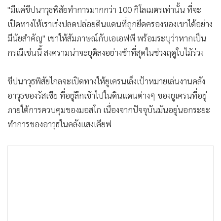
•
เกม
"มีแค่ขีปนาวุธพิสัยทำการมากกว่า 100 กิโลเมตรเท่านั้น ที่จะ
•
วิทยาศาสตร์
เปิดทางให้เราเร่งปลดปล่อยดินแดนที่ถูกยึดครองของเขาได้อย่าง
มีนัยสำคัญ" เขาให้สัมภาษณ์กับเอเอฟพี พร้อมระบุว่าหากเป็น
•
SMEs
กรณีเช่นนี้ สงครามน่าจะยุติลงอย่างช้าที่สุดในช่วงฤดูใบไม้ร่วง
•
หุ้น
•
อินโดจีน
ขีปนาวุธพิสัยไกลจะเปิดทางให้ยูเครนเล็งเป้าหมายเล่นงานคลัง
•
กองทุนรวม
อาวุธของรัสเซีย ที่อยู่ลึกเข้าไปในดินแดนต่างๆ ของยูเครนที่อยู่
•
Celeb Online
ภายใต้การควบคุมของมอสโก เนื่องจากปัจจุบันมันอยู่นอกระยะ
•
Factcheck
ทำการของอาวุธในคลังแสงเคียฟ
•
ญี่ปุ่น
•
News1
•
Gotomanager