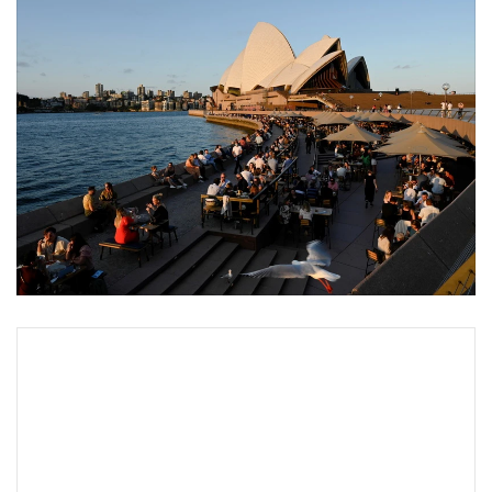
•
Good health & Well-being
•
Green Innovation & SD
•
Management & HR
•
MGR Live
•
Infographic
•
การเมือง
•
ท่องเที่ยว
•
กีฬา
•
ต่างประเทศ
•
Special Scoop
•
เศรษฐกิจ-ธุรกิจ
•
จีน
•
ชุมชน-คุณภาพชีวิต
•
อาชญากรรม
•
Motoring