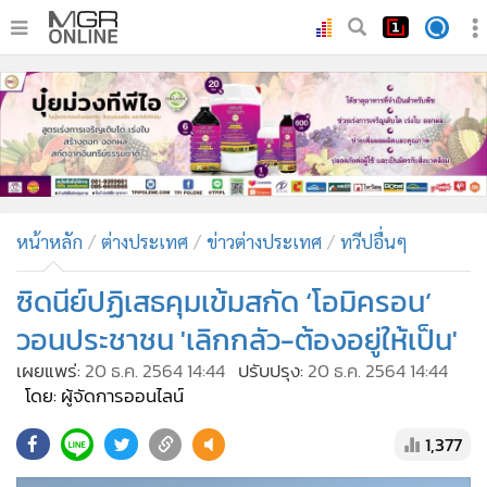
•
หน้าหลัก
•
ทันเหตุการณ์
•
ภาคใต้
•
ภูมิภาค
•
Online Section
หน้าหลัก
ต่างประเทศ
ข่าวต่างประเทศ
ทวีปอื่นๆ
•
บันเทิง
•
ผู้จัดการรายวัน
ซิดนีย์ปฏิเสธคุมเข้มสกัด ‘โอมิครอน’
•
คอลัมนิสต์
วอนประชาชน 'เลิกกลัว-ต้องอยู่ให้เป็น'
•
ละคร
เผยแพร่:
20 ธ.ค. 2564 14:44
ปรับปรุง:
20 ธ.ค. 2564 14:44
•
CbizReview
โดย: ผู้จัดการออนไลน์
•
Cyber BIZ
1,377
•
ผู้จัดกวน