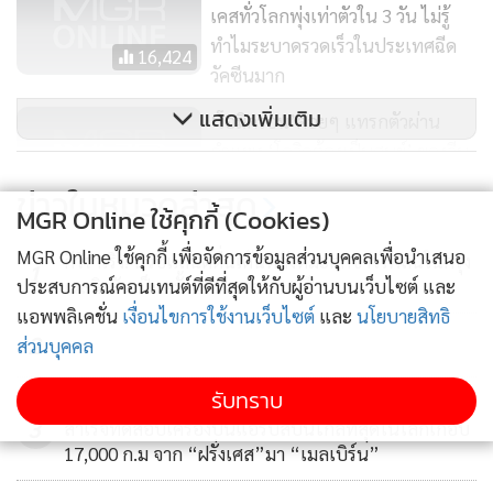
เคสทั่วโลกพุ่งเท่าตัวใน 3 วัน ไม่รู้
ทำไมระบาดรวดเร็วในประเทศฉีด
16,424
วัคซีนมาก
แสดงเพิ่มเติม
‘โอมิครอน’ค่อยๆ แทรกตัวผ่าน
กำแพง ‘โควิดต้องเป็นศูนย์’ ของจีน
และฮ่องกง
2,240
ข่าวในหมวดล่าสุด
MGR Online ใช้คุกกี้ (Cookies)
ตลาดหุ้นเอเชียปรับลบ นลท. วิตกโค
MGR Online ใช้คุกกี้ เพื่อจัดการข้อมูลส่วนบุคคลเพื่อนำเสนอ
กีวีร่าเริง! นิวซีแลนด์ตื่นเต้นหลังหิมะตกขาวโพลนในกรุง
วิดสายพันธุ์โอไมครอน
1
ประสบการณ์คอนเทนต์ที่ดีที่สุดให้กับผู้อ่านบนเว็บไซต์ และ
เวลลิงตันเป็นครั้งแรกในรอบ 15 ปี
741
แอพพลิเคชั่น
เงื่อนไขการใช้งานเว็บไซต์
และ
นโยบายสิทธิ
2
ส่วนบุคคล
รับทราบ
โลกจับตาโปรเจกต์ซันไรซ์! “แควนตัส” ประสบความ
3
สำเร็จทดสอบเครื่องบินแอร์บัสบินไกลที่สุดในโลกเกือบ
17,000 ก.ม จาก “ฝรั่งเศส”มา “เมลเบิร์น”