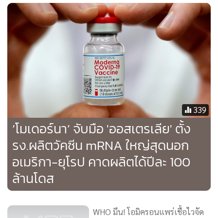
จำนวนคนป่วยในโรงพยาบาลยังถือว่าน้อยเมื่อเทียบกับช่วงที่โค
วิดเดลตาระบาดหนักสุด
รัฐนิวเซาท์เวลส์มีผู้ติดเชื้อใหม่ 2,501 คนวันนี้ (20) ลดลงเล็กน้อย
จากสถิติรายวันสูงสุด 2,566 คนเมื่อวันอาทิตย์ (19) ส่วนรัฐ
วิกตอเรียที่อยู่ข้างเคียงมีรายงานผู้ติดเชื้อใหม่ 1,302 คน
ที่มา : รอยเตอร์
339
‘โมเดอร์นา’ จับมือ 'ออสเตรเลีย' ตั้ง
รง.ผลิตวัคซีน mRNA ใหญ่สุดนอก
อเมริกา-ยุโรป คาดผลิตได้ปีละ 100
ล้านโดส
WHO มึน! โอมิครอนแพร่เชื้อไวจัด