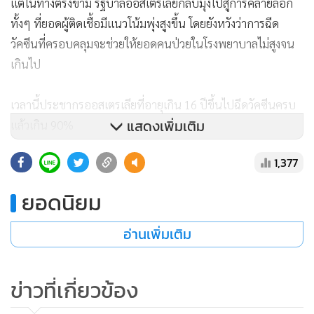
แต่ในทางตรงข้าม รัฐบาลออสเตรเลียกลับมุ่งไปสู่การคลายล็อก
ทั้งๆ ที่ยอดผู้ติดเชื้อมีแนวโน้มพุ่งสูงขึ้น โดยยังหวังว่าการฉีด
วัคซีนที่ครอบคลุมจะช่วยให้ยอดคนป่วยในโรงพยาบาลไม่สูงจน
เกินไป
เวลานี้ประชากรออสเตรเลียที่อายุเกิน 16 ปีขึ้นไปฉีดวัคซีนครบ
แสดงเพิ่มเติม
แล้วเกิน 90%
1,377
เพอร์รอตเทต ชี้ว่า การฉีดวัคซีนที่ครอบคลุมจะช่วยให้ผู้ติดเชื้อ
ส่วนใหญ่อาการไม่รุนแรง และแม้ผู้เชี่ยวชาญจะออกมาเตือนให้
ยอดนิยม
ฟื้นข้อจำกัดทางสังคม แต่นายกฯ นิวเซาท์เวลส์ยังคงยืนกรานที่
จะ “ใช้แนวทางตอบสนองอย่างสมดุลและเหมาะสม” และขอให้
อ่านเพิ่มเติม
ประชาชนสนใจแค่ตัวเลขผู้ป่วยที่อาการหนัก
ข่าวที่เกี่ยวข้อง
ออสเตรเลียมีผู้ติดเชื้อสะสมราว 255,000 คน และไม่มีผู้ป่วยโควิด
เสียชีวิตเพิ่มในวันนี้ (20) และแม้ว่าตัวเลขผู้ติดเชื้อจะเพิ่มขึ้น แต่