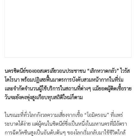
•
เกม
•
วิทยาศาสตร์
•
SMEs
•
หุ้น
•
อินโดจีน
•
กองทุนรวม
•
Celeb Online
นครซิดนีย์ของออสเตรเลียวอนประชาชน “เลิกหวาดกลัว” ไวรัส
•
Factcheck
โคโรนา พร้อมปฏิเสธฟื้นมาตรการบังคับสวมหน้ากากในที่ร่ม
•
ญี่ปุ่น
และจำกัดจำนวนผู้ใช้บริการในสถานที่ต่างๆ แม้ยอดผู้ติดเชื้อราย
•
News1
วันจะยังคงพุ่งสูงเกือบทุบสถิติใหม่ก็ตาม
•
Gotomanager
ในขณะที่ทั่วโลกกังวลความเสี่ยงจากเชื้อ “โอมิครอน” ที่แพร่
ระบาดได้ง่าย แต่ผู้คนในซิดนีย์ซึ่งเป็นหนึ่งในมหานครที่มีอัตรา
การฉีดวัคซีนสูงเป็นอันดับต้นๆ ของโลกเริ่มกลับมาใช้ชีวิตใกล้