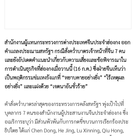
•
เกม
•
วิทยาศาสตร์
•
SMEs
•
หุ้น
สำนักงานผู้แทนกระทรวงการต่างประเทศจีนประจำฮ่องกง ออก
•
อินโดจีน
คำแถลงประณามสหรัฐฯ กรณีสั่งคว่ำบาตรเจ้าหน้าที่จีน 7 คน
•
กองทุนรวม
และยังอัปเดตคำแนะนำเกี่ยวกับความเสี่ยงและข้อพิจารณาใน
•
Celeb Online
การดำเนินธุรกิจที่ฮ่องกงเมื่อวานนี้ (16 ก.ค.) ซึ่งฝ่ายจีนเห็นว่า
•
Factcheck
เป็นพฤติกรรมข่มเหงรังแกที่ “หยาบคายอย่างยิ่ง” “ไร้เหตุผล
•
ญี่ปุ่น
อย่างยิ่ง” และแฝงด้วย “เจตนาอันชั่วร้าย”
•
News1
•
Gotomanager
คำสั่งคว่ำบาตรล่าสุดของกระทรวงการคลังสหรัฐฯ พุ่งเป้าไปที่
บุคลากร 7 คนของสำนักงานผู้ประสานงานจีนประจำฮ่องกง ซึ่ง
อเมริการะบุว่า มีส่วนพัวพันกับการกดขี่ขบวนการเรียกร้องประ
ธิปไตย ได้แก่ Chen Dong, He Jing, Lu Xinning, Qiu Hong,