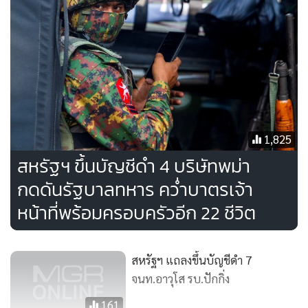
ด้านโฆษกรัฐบาลฮ่องกงได้ออกมาวิจารณ์วอชิงตันที่ยังคง
พยายามโจมตีกฎหมายความมั่นคงจีนไม่เลิกรา
“ความพยายามล่าสุดของสหรัฐฯ ในการออกสิ่งที่เรียกว่า ‘คำ
แนะนำ’ นั้นมีที่มาจากความหวาดระแวงที่ไม่มีมูลและน่าขำเกี่ยว
กับสถานการณ์ในฮ่องกง และเป็นอีกหนึ่งข้อพิสูจน์ถึงความหน้า
ไหว้หลังหลอก และการใช้ 2 มาตรฐาน”
1,825
สหรัฐฯ ขึ้นบัญชีดำ 4 บริษัทพม่า
ที่มา : รอยเตอร์
กดดันรัฐบาลทหาร คว่ำบาตรเจ้า
หน้าที่พร้อมครอบครัวอีก 22 ชีวิต
สหรัฐฯ แถลงขึ้นบัญชีดำ 7
จนท.อาวุโส รบ.ปักกิ่ง
161