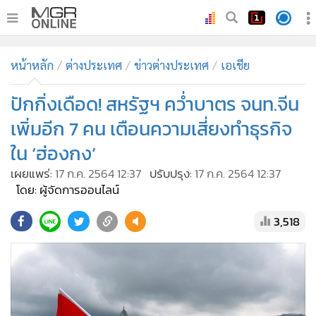
•
หน้าหลัก
หน้าหลัก
ต่างประเทศ
ข่าวต่างประเทศ
เอเชีย
•
ทันเหตุการณ์
•
ปักกิ่งเดือด! สหรัฐฯ คว่ำบาตร จนท.จีน
ภาคใต้
•
ภูมิภาค
เพิ่มอีก 7 คน เตือนความเสี่ยงทำธุรกิจ
•
Online Section
ใน ‘ฮ่องกง’
•
บันเทิง
เผยแพร่:
17 ก.ค. 2564 12:37
ปรับปรุง:
17 ก.ค. 2564 12:37
•
ผู้จัดการรายวัน
โดย: ผู้จัดการออนไลน์
•
คอลัมนิสต์
3,518
•
ละคร
•
CbizReview
•
Cyber BIZ
•
ผู้จัดกวน