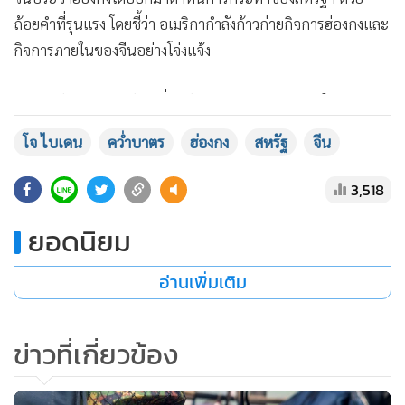
ถ้อยคำที่รุนแรง โดยชี้ว่า อเมริกากำลังก้าวก่ายกิจการฮ่องกงและ
กิจการภายในของจีนอย่างโจ่งแจ้ง
“ความกังวลของสหรัฐฯ เกี่ยวกับบรรยากาศทางธุรกิจในฮ่องกง
นั้นเป็นแค่เรื่องโกหก แต่ความพยายามของพวกเขาที่จะทำลาย
โจ ไบเดน
คว่ำบาตร
ฮ่องกง
สหรัฐ
จีน
ความเจริญรุ่งเรืองและเสถียรภาพของฮ่องกง กัดเซาะความมั่นคง
ของจีน และขัดขวางการพัฒนาของจีนต่างหากคือเรื่องจริง”
3,518
โฆษกจีน ระบุ
ยอดนิยม
เจ้าหน้าที่จีนผู้นี้ยังบอกด้วยว่า กฎหมายความมั่นคงฉบับใหม่ช่วย
อ่านเพิ่มเติม
ส่งเสริมสถานะของฮ่องกงในการเป็นศูนย์กลางการเงินและธุรกิจ
ระดับนานาชาติ ส่วนคำสั่งคว่ำบาตร รวมถึงมาตรการกดดัน
ต่างๆ ของสหรัฐฯ ก็ไม่ต่างอะไรกับ “เศษกระดาษ” ที่ไม่อาจ
ข่าวที่เกี่ยวข้อง
ยับยั้งการเติบโตของจีนได้