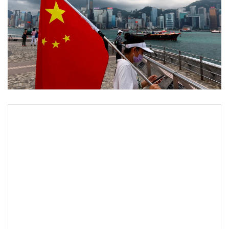
•
Good health & Well-being
•
Green Innovation & SD
•
Management & HR
•
MGR Live
•
Infographic
•
การเมือง
•
ท่องเที่ยว
•
กีฬา
•
ต่างประเทศ
•
Special Scoop
•
เศรษฐกิจ-ธุรกิจ
•
จีน
•
ชุมชน-คุณภาพชีวิต
•
อาชญากรรม
•
Motoring