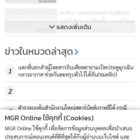
In Pics : แผงแทบแตก! คนฮ่องกง
แห่เข้าคิวยาวเหยียดซื้อ ‘แอปเปิลเด
แสดงเพิ่มเติม
ลี’ ฉบับสุดท้ายก่อนปิดตัว
1,383
ปักกิ่งโมโห! สับ “นิวยอร์กไทมส์” ตี
ข่าวในหมวดล่าสุด
ข่าวบิดเบือน กล่าวหาวัคซีนจีนไม่มี
ประสิทธิภาพ
3,068
แตกตื่นยกลำ!ผู้โดยสารอินเดียพยายามเปิดประตูฉุกเฉิน
1
กลางอากาศ ช่วยกันตะครุบตัวไว้ได้ทัน(ชมคลิป)
2
ตำรวจบุกค้นสำนักงานใหญ่สตาร์บัคส์เกาหลีใต้ กรณี
3
แคมเปญ "วันรถถัง"
MGR Online ใช้คุกกี้ (Cookies)
MGR Online ใช้คุกกี้ เพื่อจัดการข้อมูลส่วนบุคคลเพื่อนำเสนอ
ไม่ไหวแล้ว! ผู้นำเกาหลีใต้สั่งระดมทุกวิธีสู้ 'คลื่นความ
4
ประสบการณ์คอนเทนต์ที่ดีที่สุดให้กับผู้อ่านบนเว็บไซต์ และ
ร้อน' หลังยอดดับพุ่งกว่า 20 ราย