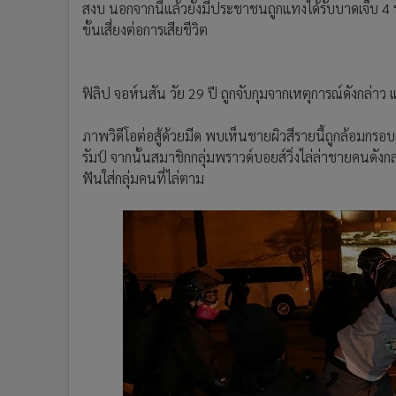
ในอีกวิดีโอพบห็นชายคนหนึ่งถูกแทงเป็นแผลบริเวณหน้า