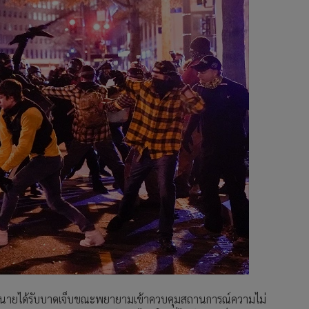
8 นายได้รับบาดเจ็บขณะพยายามเข้าควบคุมสถานการณ์ความไม่
ยระหว่างการเผชิญหน้ากัน แต่ไม่มีใครที่ได้รับบาดเจ็บรุนแรงถึง
 และโดนตั้งข้อหาทำร้ายร่างกายด้วยอาวุธที่เป็นอันตราย
รอบและรุมชกต่อยโดยฝูงชนพราวด์บอยส์ กลุ่มฝ่ายขวาที่สนับสนุนท
ล่าวซึ่งว่ากันว่าเป็น จอห์นสัน ก่อนที่จอห์นสันจะชักมีดดาบออกมา