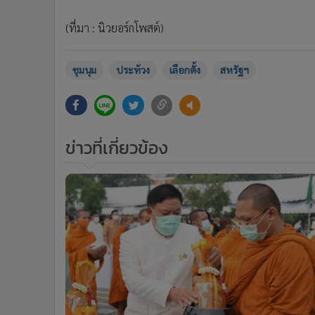
3
กทม.จัดกิจกรรมทำบุญตักบาตร-
บำเพ็ญประโยชน์ ในโอกาสวันสถาปนา
กรุงเทพมหานคร ครบ 48 ปี
ข่าวในหมวดล่าสุด
ยังไงนี่! “เพนตากอน” โต้ข่าวลือไม่มี “ฟอสฟอรัสขาวรั่ว
จากฐานทัพอเมริกันใน “เกาหลีใต้” ส่วน “เกาหลีเหนือ” ย
1