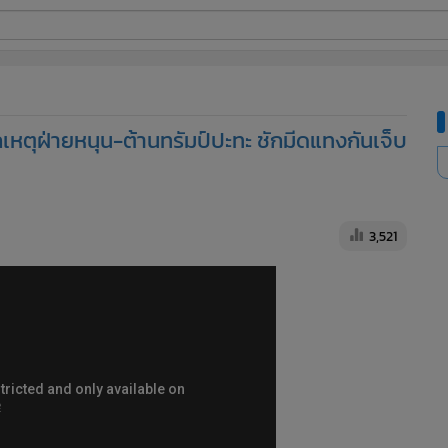
ี่ใช้
หตุฝ่ายหนุน-ต้านทรัมป์ปะทะ ชักมีดแทงกันเจ็บ
ine
้นสูง
3,521