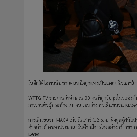
WTTG-TV รายงานว่าจำนวน 33 คนที่ถูกจับกุมในวอชิงตันในครั
การรวบตัวผู้ประท้วง 21 คน ระหว่างการเดินขบวน MAGA ขอ
การเดินขบวน MAGA เมื่อวันเสาร์ (12 ธ.ค.) ดึงดูดผู้สนั
คำกล่าวอ้างของประธานาธิบดีว่ามีการโกงอย่างกว้างขวาง
แครต
(ที่มา : นิวยอร์กโพสต์)
ชุมนุม
ประท้วง
เลือกตั้ง
สหรัฐฯ
ข่าวที่เกี่ยวข้อง