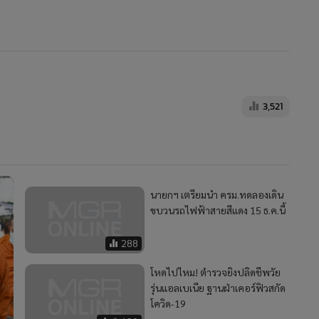
ขบวนรถไฟฟ้าสายสีแดง 15 ธ.ค.นี้
288
โหดไปไหม! ตำรวจยิงปลิดชีพวัย
รุ่นแอลเบเนีย ฐานฝ่าเคอร์ฟิวสกัด
โควิด-19
2,120
87
ดิ้นเฮือกสุดท้าย! ทรัมป์ปลุกมวลชน
ชุมนุมใหญ่ 6 ม.ค. คัดค้านผลเลือก
ตั้ง
10,879
”
2
ิง