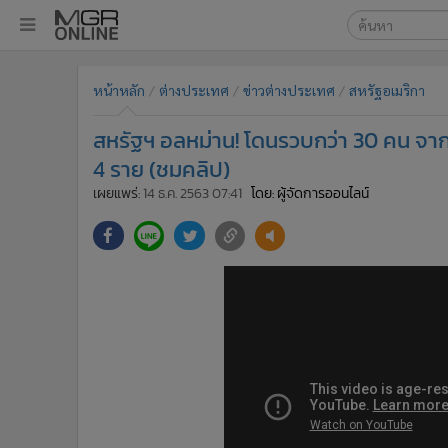
เลือกเครื่องมือท
•
หน้าหลัก
หน้าหลัก
ต่างประเทศ
ข่าวต่างประเทศ
สหรัฐอเมริกา
ค้นหา
•
ทันเหตุการณ์
Google
•
ภาคใต้
สหรัฐฯ อลหม่าน! โดนรวบกว่า 30 คน จากเ
•
ภูมิภาค
MGR Onl
4 ราย (ชมคลิป)
•
Online Section
เผยแพร่:
14 ธ.ค. 2563 07:41
โดย: ผู้จัดการออนไลน์
ค้นหาขั
•
บันเทิง
•
ผู้จัดการรายวัน
•
คอลัมนิสต์
•
ละคร
•
CbizReview
•
Cyber BIZ
•
ผู้จัดกวน
•
Good health & Well-being
•
Green Innovation & SD