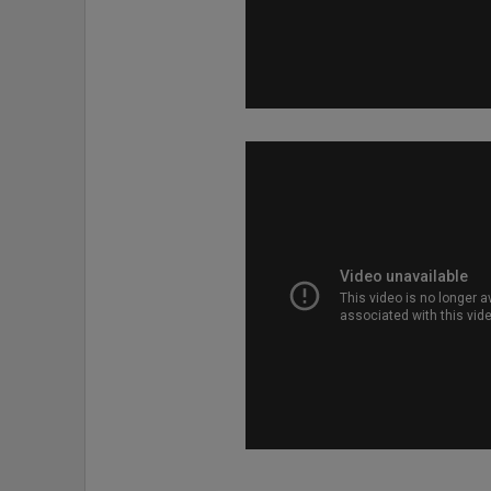
•
Management & HR
•
MGR Live
•
Infographic
•
การเมือง
•
ท่องเที่ยว
•
กีฬา
•
ต่างประเทศ
•
Special Scoop
•
เศรษฐกิจ-ธุรกิจ
•
จีน
•
ชุมชน-คุณภาพชีวิต
•
อาชญากรรม
•
Motoring
•
เกม
•
วิทยาศาสตร์
•
SMEs
•
หุ้น