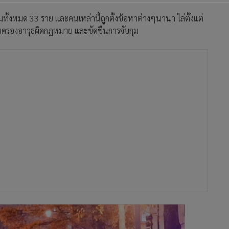
มทั้งหมด 33 ราย และคนเหล่านี้ถูกตั้งข้อหาต่างๆนานา ไล่ตั้งแต่
บครองอาวุธผิดกฎหมาย และขัดขืนการจับกุม