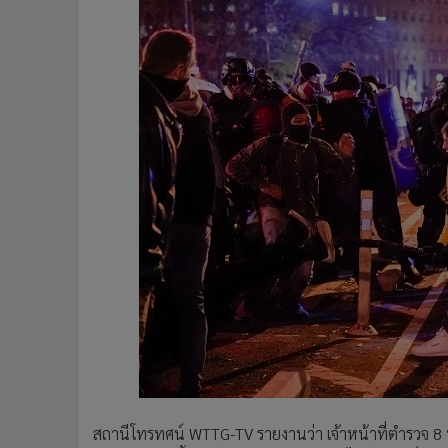
สถานีโทรทศน์ WTTG-TV รายงานว่า เจ้าหน้าที่ตำรวจ 
สงบ นอกจากนี้แล้วยังมีประชาชนถูกแทงได้รับบาดเจ็บ 4 รา
ขั้นเสี่ยงต่อการเสียชีวิต
ฟิลิป จอห์นสัน วัย 29 ปี ถูกจับกุมจากเหตุการณ์ดังกล่าว
ภาพวิดีโอต่อสู้ด้วยมีด พบเห็นชายผิวสีรายนี้ถูกล้อมก
รัมป์ จากนั้นสมาชิกกลุ่มพราวด์บอยส์วิ่งไล่ล่าชายคนดังก
ฟันใส่กลุ่มคนที่ไล่ตาม