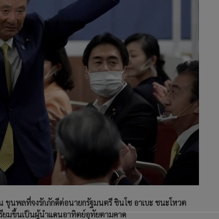
ปุ่น ขุนพลที่จงรักภักดีต่อนายกรัฐมนตรี ชินโซ อาเบะ ชนะโหวต
ตรียมขึ้นเป็นผู้นำแดนอาทิตย์อุทัยตามคาด