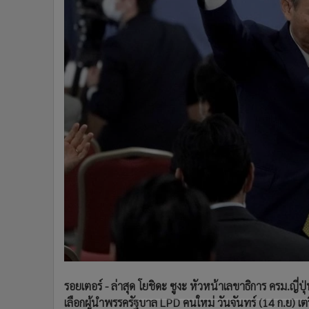
•
Management & HR
•
MGR Live
•
Infographic
•
การเมือง
•
ท่องเที่ยว
•
กีฬา
•
ต่างประเทศ
•
Special Scoop
•
เศรษฐกิจ-ธุรกิจ
•
จีน
•
ชุมชน-คุณภาพชีวิต
•
อาชญากรรม
•
Motoring
•
เกม
•
วิทยาศาสตร์
•
SMEs
รอยเตอร์ - ล่าสุด โยชิดะ ซูงะ หัวหน้าเลขาธิการ ครม.ญี่
•
หุ้น
เลือกผู้นำพรรครัฐบาล LPD คนใหม่ วันจันทร์ (14 ก.ย) เ