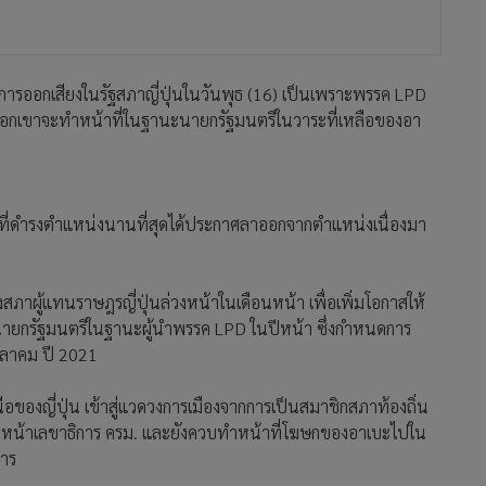
กจากการออกเสียงในรัฐสภาญี่ปุ่นในวันพุธ (16) เป็นเพราะพรรค LPD
เลือกเขาจะทำหน้าที่ในฐานะนายกรัฐมนตรีในวาระที่เหลือของอา
ปุ่น ที่ดำรงตำแหน่งนานที่สุดได้ประกาศลาออกจากตำแหน่งเนื่องมา
งสภาผู้แทนราษฎรญี่ปุ่นล่วงหน้าในเดือนหน้า เพื่อเพิ่มโอกาสให้
งนายกรัฐมนตรีในฐานะผู้นำพรรค LPD ในปีหน้า ซึ่งกำหนดการ
ตุลาคม ปี 2021
ของญี่ปุ่น เข้าสู่แวดวงการเมืองจากการเป็นสมาชิกสภาท้องถิ่น
วหน้าเลขาธิการ ครม. และยังควบทำหน้าที่โฆษกของอาเบะไปใน
าร