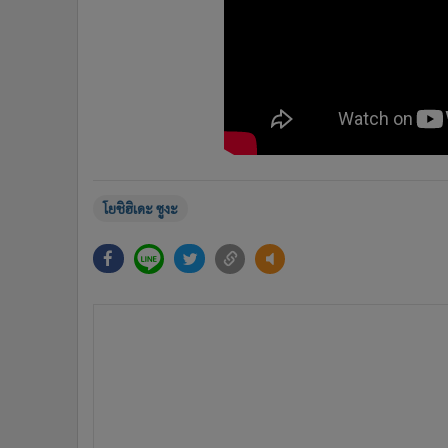
โยชิฮิเดะ ซูงะ