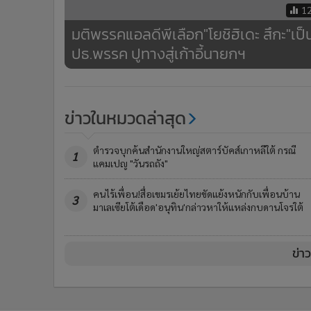
1
มติพรรคแอลดีพีเลือก"โยชิฮิเดะ สึกะ"เป็
ปธ.พรรค ปูทางสู่เก้าอี้นายกฯ
ข่าวในหมวดล่าสุด
ตำรวจบุกค้นสำนักงานใหญ่สตาร์บัคส์เกาหลีใต้ กรณี
1
แคมเปญ "วันรถถัง"
คนไร้เพื่อน!สื่อเขมรเย้ยไทยขัดแย้งหนักกับเพื่อนบ้าน
3
มาเลเซียโต้เดือด'อนุทิน'กล่าวหาให้แหล่งกบดานโจรใต้
ข่า