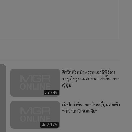
ศึกชิงหัวหน้าพรรคแอลดีพีร้อน
ระอุ ลือซูงะลงสมัครล่าเก้าอี้นายกฯ
ญี่ปุ่น
745
เปิดโผว่าที่นายกฯ ใหม่ญี่ปุ่น ส่อเค้า
“เหล้าเก่าในขวดเดิม”
2,175