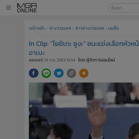
เลือกเครื่องมือท
•
หน้าหลัก
หน้าหลัก
ต่างประเทศ
ข่าวต่างประเทศ
เอเชีย
ค้นหา
•
ทันเหตุการณ์
Google
•
ภาคใต้
In Clip: “โยชิเดะ ซูงะ” ชนะแข่งเลือกหัว
•
ภูมิภาค
MGR Onl
อาเบะ
•
Online Section
เผยแพร่:
14 ก.ย. 2563 14:54
โดย: ผู้จัดการออนไลน์
ค้นหาขั
•
บันเทิง
•
ผู้จัดการรายวัน
•
คอลัมนิสต์
•
ละคร
•
CbizReview
•
Cyber BIZ
•
ผู้จัดกวน
•
Good health & Well-being
•
Green Innovation & SD