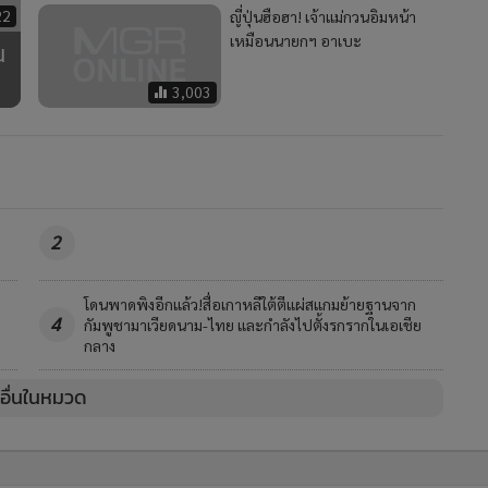
22
ญี่ปุ่นฮือฮา! เจ้าแม่กวนอิมหน้า
เหมือนนายกฯ อาเบะ
น
3,003
2
โดนพาดพิงอีกแล้ว!สื่อเกาหลีใต้ตีแผ่สแกมย้ายฐานจาก
4
กัมพูชามาเวียดนาม-ไทย และกำลังไปตั้งรกรากในเอเชีย
กลาง
วอื่นในหมวด