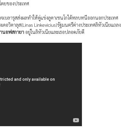
ิปไตยของประเทศ
จเบลารุสส่งผลทำให้คู่แข่งลูคาเชนโกได้หลบหนีออกนอกประเทศ
ลิงเคอวิคาลุส(Linas Linkevicius)รัฐมนตรีต่างประเทศลิทัวเนียแถลง
คานอฟสกายา
อยู่ในลิทัวเนียและเธอปลอดภัยดี