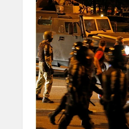
•
Management & HR
•
MGR Live
•
Infographic
•
การเมือง
•
ท่องเที่ยว
•
กีฬา
•
ต่างประเทศ
•
Special Scoop
•
เศรษฐกิจ-ธุรกิจ
•
จีน
•
ชุมชน-คุณภาพชีวิต
•
อาชญากรรม
•
Motoring
•
เกม
•
วิทยาศาสตร์
•
SMEs
•
หุ้น