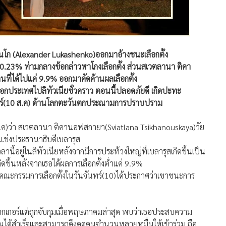
เชนโก (Alexander Lukashenko)ออกมาอ้างชนะเลือกตั้ง
ป80.23% ท่ามกลางข้อกล่าวหาโกงเลือกตั้ง ส่วนสเวตลานา ติคา
ที่ได้ไปแค่ 9.9% ออกมาคัดค้านผลเลือกตั้ง
ประเทศไปลิทัวเนียชั่วคราว ตอนนี้ปลอดภัยดี เกิดปะทะ
จันทร์(10 ส.ค) ด้านโลกตะวันตกประณามการปราบปราม
1 ส.ค)ว่า สเวตลานา ติคานอฟสกายา(Sviatlana Tsikhanouskaya)วัย
แข่งประธานาธิบดีเบลารุส
ี้อยู่ในลิทัวเนียหลังจากมีการประท้วงใหญ่ที่เบลารุสเกิดขึ้นเป็น
ิดขึ้นหลังจากเธอได้ผลการเลือกตั้งต่ำแค่ 9.9%
คณะกรรมการเลือกตั้งในวันจันทร์(10)ได้ประกาศว่าเขาชนะการ
กเกอร์แต่ถูกจับกุมเมื่อพฤษภาคมล่าสุด พบว่าเธอประสบความ
ค้านได้สำเร็จและสามารถดึงดูดคนจำนวนหลายหมื่นให้เข้าร่วม ถือ