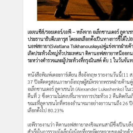
•
อินโดจีน
•
กองทุนรวม
•
Celeb Online
•
Factcheck
เอเจนซีส์/รอยเตอร์/เอพี – หลังจาก อเล็กซานเดอร์ ลูคา
•
ญี่ปุ่น
ประธานาธิบดีเบลารุส โดยผลเลือกตั้งเป็นทางการชี้ได้ไ
•
News1
นอฟสกายา(Sviatlana Tsikhanouskaya)คู่แข่งจากฝ่ายค้าน
•
Gotomanager
เกิดประท้วงใหญ่ทั่วประเทศนา ติคานอฟสกายาหนีออกนอก
ระหว่างตำรวจและผู้ประท้วงที่กรุงมินสค์ ดับ 1 ในวัน
หนังสือพิมพ์เดอะการ์เดียน สื่ออังกฤษ รายงานวันนี้(1
37 ปีอดีตครูสอนภาษาอังกฤษผู้สมัครจากพรรคฝ่ายค้านคู่
อเล็กซานเดอร์ ลูคาเชนโก (Alexander Lukashenko) ในเวลาน
คืนที่ 2 ซึ่งความไม่สงบที่มาจากการประท้วง 2 คืนติดกันเก
ขณะที่ลูคาเชนโกที่ครองอำนาจมาอย่างยาวนานถึง 26 ปี
เลือกตั้งไป 80.23%
เอพีรายงานว่า ติคานอฟสกายาลงชิงแทนสามีซึ่งเป็นบล็อ
สำเร็จในการรวมมุ้งเล็กมุ้งน้อยที่กระจัดกระจายของฝ่าย