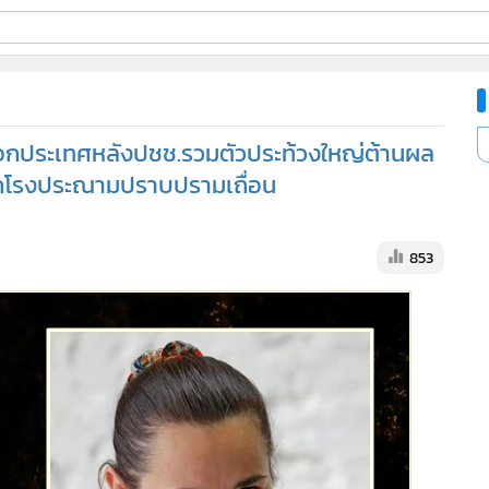
ี่ใช้
อกนอกประเทศหลังปชช.รวมตัวประท้วงใหญ่ต้านผล
ine
ออกโรงประณามปราบปรามเถื่อน
้นสูง
853