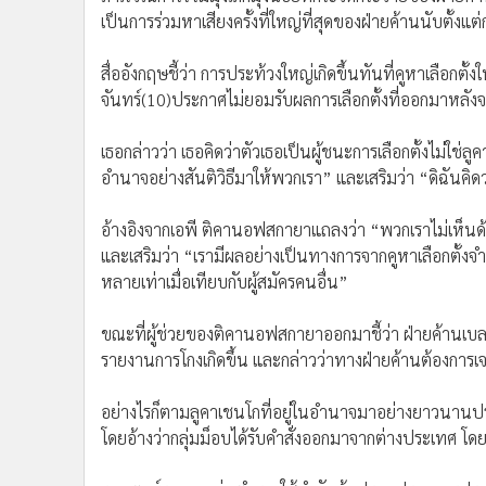
เป็นการร่วมหาเสียงครั้งที่ใหญ่ที่สุดของฝ่ายค้านนับตั
สื่ออังกฤษชี้ว่า การประท้วงใหญ่เกิดขึ้นทันที่คูหาเลือ
จันทร์(10)ประกาศไม่ยอมรับผลการเลือกตั้งที่ออกมาหลังจ
เธอกล่าวว่า เธอคิดว่าตัวเธอเป็นผู้ชนะการเลือกตั้งไม่ใช่ลู
อำนาจอย่างสันติวิธีมาให้พวกเรา” และเสริมว่า “ดิฉันคิดว่า
อ้างอิงจากเอพี ติคานอฟสกายาแถลงว่า “พวกเราไม่เห็นด้วย
และเสริมว่า “เรามีผลอย่างเป็นทางการจากคูหาเลือกตั้งจำ
หลายเท่าเมื่อเทียบกับผู้สมัครคนอื่น”
ขณะที่ผู้ช่วยของติคานอฟสกายาออกมาชี้ว่า ฝ่ายค้านเบลารุ
รายงานการโกงเกิดขึ้น และกล่าวว่าทางฝ่ายค้านต้องการเจ
อย่างไรก็ตามลูคาเชนโกที่อยู่ในอำนาจมาอย่างยาวนานปร
โดยอ้างว่ากลุ่มม็อบได้รับคำสั่งออกมาจากต่างประเทศ โด