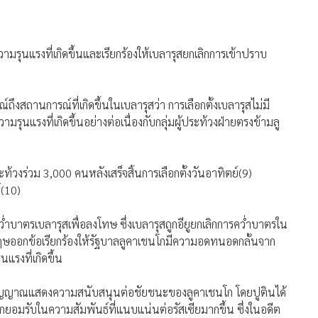
ุนแรงที่เกิดขึ้นและเรียกร้องให้เบลารุสยกเลิกการเข้าปราบ
สถานการณ์ที่เกิดขึ้นในเบลารุสว่า การเลือกตั้งเบลารุสไม่มี
แรงที่เกิดขึ้นอย่างต่อเนื่องกับกลุ่มผู้ประท้วงฝ่ายตรงข้ามลู
้วงร่วม 3,000 คนหลังเสร็จสิ้นการเลือกตั้งวันอาทิตย์(9)
์(10)
่ำบาตรเบลารุสเพื่อลงโทษ ซึ่งเบลารุสถูกอียูยกเลิกการคว่ำบาตรใน
ังกฤษออกข้อเรียกร้องให้รัฐบาลลูคาเชนโกมีความอดทนอดกลั้นจาก
รงที่เกิดขึ้น
้ส่งสัญญาณแสดงความสนับสนุนต่อชัยชนะของลูคาเชนโก โดยปูตินได้
อมรับในความสัมพันธ์ที่แนบแน่นต่อรัสเซียมากขึ้น ซึ่งในอดีต