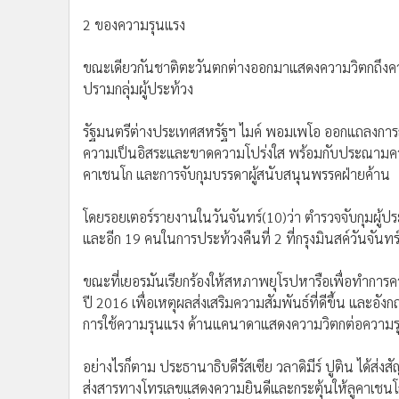
2 ของความรุนแรง
ขณะเดียวกันชาติตะวันตกต่างออกมาแสดงความวิตกถึงความร
ปรามกลุ่มผู้ประท้วง
รัฐมนตรีต่างประเทศสหรัฐฯ ไมค์ พอมเพโอ ออกแถลงการณ์ถึง
ความเป็นอิสระและขาดความโปร่งใส พร้อมกับประณามความรุน
คาเชนโก และการจับกุมบรรดาผู้สนับสนุนพรรคฝ่ายค้าน
โดยรอยเตอร์รายงานในวันจันทร์(10)ว่า ตำรวจจับกุมผู้ประท
และอีก 19 คนในการประท้วงคืนที่ 2 ที่กรุงมินสค์วันจันทร
ขณะที่เยอรมันเรียกร้องให้สหภาพยุโรปหารือเพื่อทำการคว
ปี 2016 เพื่อเหตุผลส่งเสริมความสัมพันธ์ที่ดีขึ้น และอ
การใช้ความรุนแรง ด้านแคนาดาแสดงความวิตกต่อความรุนแ
อย่างไรก็ตาม ประธานาธิบดีรัสเซีย วลาดิมีร์ ปูติน ได
ส่งสารทางโทรเลขแสดงความยินดีและกระตุ้นให้ลูคาเชนโกย