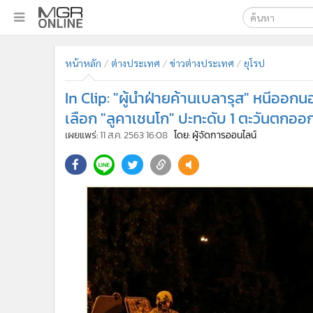
เลือกเครื่องมือท
•
หน้าหลัก
หน้าหลัก
ต่างประเทศ
ข่าวต่างประเทศ
ยุโรป
ค้นหา
•
ทันเหตุการณ์
Google
•
ภาคใต้
In Clip: "ผู้นำฝ่ายค้านเบลารุส" หนีอ
•
ภูมิภาค
MGR Onl
เลือก "ลูคาเชนโก" ปะทะดับ 1 ตะวันตก
•
Online Section
เผยแพร่:
11 ส.ค. 2563 16:08
โดย: ผู้จัดการออนไลน์
ค้นหาขั
•
บันเทิง
•
ผู้จัดการรายวัน
•
คอลัมนิสต์
•
ละคร
•
CbizReview
•
Cyber BIZ
•
ผู้จัดกวน
•
Good health & Well-being
•
Green Innovation & SD