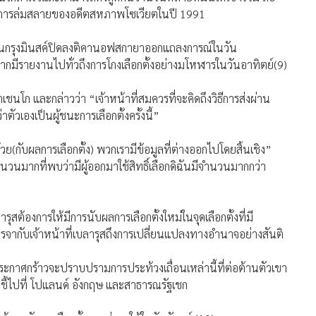
้งแต่การล่มสลายของอดีตสหภาพโซเวียตในปี 1991
กตั้งในกรุงมินสค์ปิดลงติคานอฟสกายาออกแถลงการณ์ในวัน
ากมีรายงานไปทั่วถึงการโกงเลือกตั้งอย่างมโหฬารในวันอาทิตย์(9)
คาเชนโก และกล่าวว่า “เจ้าหน้าที่สมควรที่จะคิดถึงวิธีการส่งผ่าน
ตัวเองเป็นผู้ชนะการเลือกตั้งครั้งนี้”
(กับผลการเลือกตั้ง) พวกเรามีข้อมูลที่ต่างออกไปโดยสิ้นเชิง”
นวนมากที่พบว่ามีผู้ออกมาใช้สิทธิ์เลือกดิฉันมีจำนวนมากกว่า
สต้องการให้มีการนับผลการเลือกตั้งใหม่ในจุดเลือกตั้งที่มี
รจากับเจ้าหน้าที่เบลารุสถึงการเปลี่ยนแปลงทางอำนาจอย่างสันติ
ะกาศกร้าวจะปราบปรามการประท้วงเถื่อนเหล่านี้ที่ต่อต้านตัวเขา
ยชี้ไปที่ โปแลนด์ อังกฤษ และสาธารณรัฐเชก