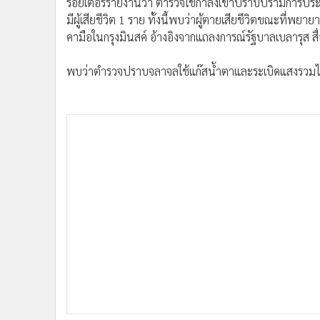
รอยเตอร์รายงานว่า ตำรวจใช้กำลังเข้าปราบปรามการประท้
มีผู้เสียชีวิต 1 ราย ทั้งนี้พบว่าผู้ตายเสียชีวิตขณะที่พ
คามือในกรุงมินสค์ อ้างอิงจากแถลงการณ์รัฐบาลเบลารุส สื่
พบว่าตำรวจปราบจลาจลใช้แก๊สน้ำตาและระเบิดแสงรวมไปถ