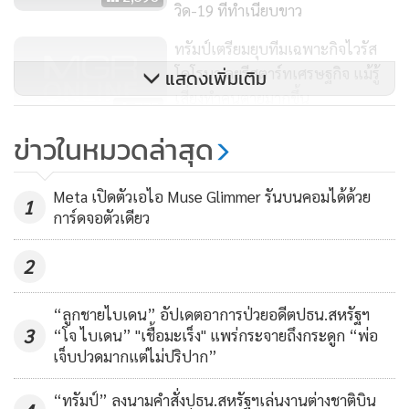
แนวคิดดังกล่าวดูจะไม่เปลี่ยนไปแม้แต่น้อย แม้เกิดกรณีผู้ติดเชื้อ
วิด-19 ที่ทำเนียบขาว
ในคณะทำงานทำเนียบขาว โดยในวันศุกร์ (8 พ.ค.) ทรัมป์เดิน
ทรัมป์เตรียมยุบทีมเฉพาะกิจไวรัส
ทางไปร่วมพิธีรำลึกครบรอบวัน VE Day หรือวันแห่งชัยชนะของ
โคโรนา ลุยรีสตาร์ทเศรษฐกิจ แม้รู้
แสดงเพิ่มเติม
ฝ่ายสัมพันธมิตรเหนือกองทัพนาซีเยอรมนี พร้อมกับ เมลาเนีย
เสี่ยงทำคนตายมากขึ้น
775
ทรัมป์ สุภาพสตรีหมายเลข 1 และทั้งคู่ก็ไม่ได้สวมหน้ากากแต่
ข่าวในหมวดล่าสุด
อย่างใด
ผู้นำคองเกรสร่อน จม.วอน 50 กว่า
ชาติหนุน “ไต้หวัน” เข้าประชุม
ส่วน เพนซ์ ถูกวิจารณ์อย่างหนัก จากกรณีที่เขาไม่สวมหน้ากาก
Meta เปิดตัวเอไอ Muse Glimmer รันบนคอมได้ด้วย
สมัชชาอนามัยโลก
1
1,822
การ์ดจอตัวเดียว
อนามัยระหว่างเดินทางเยี่ยมเยือนศูนย์การแพทย์เมโย คลินิก
เมืองโรเชสเตอร์ รัฐมินนิโซตา เมื่อเดือนที่แล้ว ซึ่งถือว่าเป็นการ
2
ละเมิดระเบียบปฏิบัติของศูนย์การแพทย์ที่มีชื่อเสียงระดับโลก
แห่งนี้ ต่อมา เพนซ์ ยอมรับว่า เขาควรสวมหน้ากาก แต่บอกว่า
“ลูกชายไบเดน” อัปเดตอาการป่วยอดีตปธน.สหรัฐฯ
เขาไม่คิดว่ามันเป็นสิ่งจำเป็น เพราะเขาได้รับการตรวจเชื้อโค
3
“โจ ไบเดน” "เชื้อมะเร็ง" แพร่กระจายถึงกระดูก “พ่อ
วิด-19 อยู่เป็นประจำอยู่แล้ว
เจ็บปวดมากแต่ไม่ปริปาก”
“ทรัมป์” ลงนามคำสั่งปธน.สหรัฐฯเล่นงานต่างชาติบิน
ประธานาธิบดี ทรัมป์ ระบุในวันพฤหัสบดี (7 พ.ค.) ว่า เขาและ