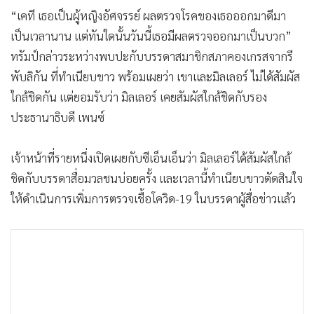
•
เกม
“เคที เธอเป็นผู้หญิงอัศจรรย์ ผลตรวจโรคของเธอออกมาดีมา
•
วิทยาศาสตร์
เป็นเวลานาน แต่ทันใดนั้นวันนี้เธอมีผลตรวจออกมาเป็นบวก”
•
SMEs
ทรัมป์กล่าวระหว่างพบปะกับบรรดาสมาชิกสภาคองเกรสจากรี
พับลิกัน ที่ทำเนียบขาว พร้อมเผยว่า เขาและมิลเลอร์ ไม่ได้สัมผัส
•
หุ้น
ใกล้ชิดกัน แต่ยอมรับว่า มิลเลอร์ เคยสัมผัสใกล้ชิดกับรอง
•
อินโดจีน
ประธานาธิบดี เพนซ์
•
กองทุนรวม
•
Celeb Online
เจ้าหน้าที่รายหนึ่งเปิดเผยกับซีเอ็นเอ็นว่า มิลเลอร์ได้สัมผัสใกล้
•
Factcheck
ชิดกับบรรดาสื่อมวลชนบ่อยครั้ง และเวลานี้ทำเนียบขาวตัดสินใจ
•
ญี่ปุ่น
ให้ดำเนินการเพิ่มการตรวจเชื้อโควิด-19 ในบรรดาผู้สื่อข่าวแล้ว
•
News1
•
Gotomanager