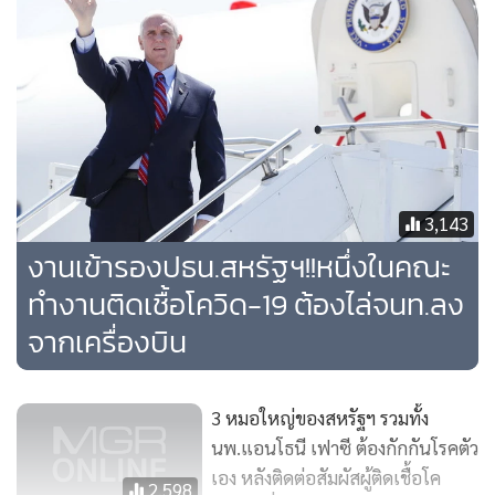
มายืนยันว่าหนึ่งในคณะทำงานของเพนซ์มีผลตรวจโควิด-19
ออกมาเป็นบวก หลังจากหนแรกเกิดขึ้นเมื่อเดือนมีนาคม ขณะ
เดียวกัน มันยังเกิดขึ้นเพียง 1 วัน หลังจากสมาชิกกองทัพสหรัฐฯ
ที่ทำงานในทำเนียบขาวละเป็นหนึ่งในทหารผู้ช่วยส่วนตัวของ
ประธานาธิบดี ทรัมป์ ถูกตรวจพบว่าติดเชื้อไวรัสโคโรนาสายพันธุ์
ใหม่
3,143
เพนซ์และทรัมป์ ปฏิเสธสวมหน้ากากมาตลอด แม้ศูนย์ควบคุม
งานเข้ารองปธน.สหรัฐฯ!!หนึ่งในคณะ
และป้องกันโรค (ซีดีซี) ได้ออกคำแนะนำระบุว่า การสวม
ทำงานติดเชื้อโควิด-19 ต้องไล่จนท.ลง
หน้ากากปกปิดใบหน้าจะช่วยป้องกันการแพร่ระบาดของไวรัส
จากเครื่องบิน
โคโรนาสายพันธุ์ใหม่ โดยเฉพาะ ทรัมป์ นั้นไม่มีความคิดสวม
หน้ากากแม้แต่น้อย โดยหลังจากซีดีซีออกคำแนะนำเรื่อง
หน้ากากได้ไม่นานในเดือนเมษายน ประธานาธิบดีรายนี้บอกว่า
3 หมอใหญ่ของสหรัฐฯ รวมทั้ง
“ผมไม่คิดว่าผมจะใส่”
นพ.แอนโธนี เฟาซี ต้องกักกันโรคตัว
เอง หลังติดต่อสัมผัสผู้ติดเชื้อโค
2,598