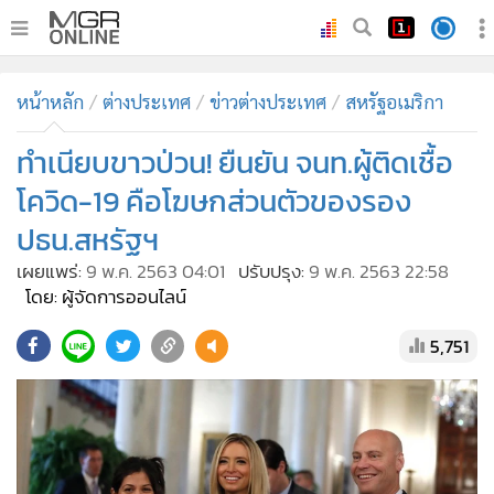
•
หน้าหลัก
หน้าหลัก
ต่างประเทศ
ข่าวต่างประเทศ
สหรัฐอเมริกา
•
ทันเหตุการณ์
•
ทำเนียบขาวป่วน! ยืนยัน จนท.ผู้ติดเชื้อ
ภาคใต้
•
ภูมิภาค
โควิด-19 คือโฆษกส่วนตัวของรอง
•
Online Section
ปธน.สหรัฐฯ
•
บันเทิง
เผยแพร่:
9 พ.ค. 2563 04:01
ปรับปรุง:
9 พ.ค. 2563 22:58
•
ผู้จัดการรายวัน
โดย: ผู้จัดการออนไลน์
•
คอลัมนิสต์
5,751
•
ละคร
•
CbizReview
•
Cyber BIZ
•
ผู้จัดกวน