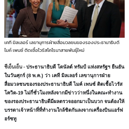
•
Good health & Well-being
•
Green Innovation & SD
•
Management & HR
•
MGR Live
•
Infographic
เคที มิลเลอร์ เลขานุการฝ่ายสื่อมวลชนของรองประธานาธิบดี
•
การเมือง
ไมค์ เพนซ์ ติดเชื้อไวรัสโคโรนาสายพันธุ์ใหม่
•
ท่องเที่ยว
•
กีฬา
ซีเอ็นเอ็น -
ประธานาธิบดี โดนัลด์ ทรัมป์ แห่งสหรัฐฯ ยืนยัน
•
ต่างประเทศ
ในวันศุกร์ (8 พ.ค.) ว่า เคที มิลเลอร์ เลขานุการฝ่าย
•
Special Scoop
สื่อมวลชนของรองประธานาธิบดี ไมค์ เพนซ์ ติดเชื้อไวรัส
•
เศรษฐกิจ-ธุรกิจ
โควิด-19 ไม่กี่ชั่วโมงหลังจากมีข่าวว่าหนึ่งในคณะทำงาน
•
จีน
ของรองประธานาธิบดีมีผลตรวจออกมาเป็นบวก จนต้องให้
•
ชุมชน-คุณภาพชีวิต
บรรดาเจ้าหน้าที่ที่ทำงานใกล้ชิดกันลงจากเครื่องบินแอร์ฟ
•
อาชญากรรม
อร์ซทู
•
Motoring