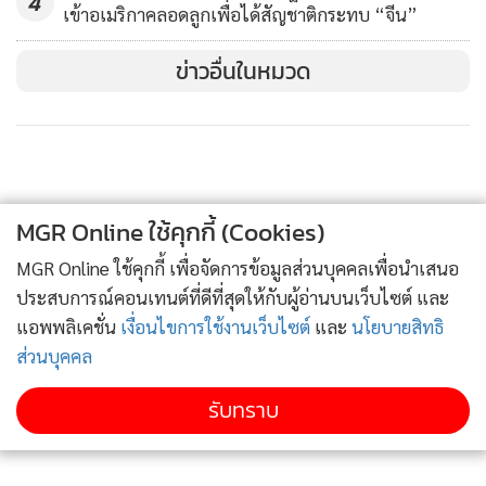
4
เข้าอเมริกาคลอดลูกเพื่อได้สัญชาติกระทบ “จีน”
เพนซ์ จะเริ่มตรวจเชื้อโควิด-19 ทุกๆ วัน ยกระดับจากตรวจ
สัปดาห์ละครั้งตามมาตรการของทำเนียบขาว เช่นเดียวกับคณะ
ข่าวอื่นในหมวด
ทำงานและบุคคลที่สัมผัสใกล้ชิดกับประธานาธิบดี และรอง
ประธานาธิบดี ในขณะที่ปัจจุบันทำเนียบขาวมีการตรวจวัด
อุณหภูมิผู้มาเยือน และตรวจเชื้อเจ้าหน้าที่ที่ทำงานใกล้ชิดกับ
ประธานาธิบดีและรองประธานาธิบดีเป็นรายสัปดาห์
MGR Online ใช้คุกกี้ (Cookies)
MGR Online ใช้คุกกี้ เพื่อจัดการข้อมูลส่วนบุคคลเพื่อนำเสนอ
ประสบการณ์คอนเทนต์ที่ดีที่สุดให้กับผู้อ่านบนเว็บไซต์ และ
แอพพลิเคชั่น
เงื่อนไขการใช้งานเว็บไซต์
และ
นโยบายสิทธิ
ส่วนบุคคล
รับทราบ