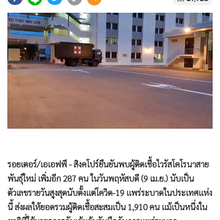
•
Good health & Well-being
•
Green Innovation & SD
•
Management & HR
•
MGR Live
•
Infographic
•
การเมือง
•
ท่องเที่ยว
•
กีฬา
•
ต่างประเทศ
•
Special Scoop
•
เศรษฐกิจ-ธุรกิจ
รอยเตอร์/เอเอฟพี - สิงคโปร์ยืนยันพบผู้ติดเชื้อไวรัสโคโรนาสาย
•
จีน
พันธุ์ใหม่ เพิ่มอีก 287 คน ในวันพฤหัสบดี (9 เม.ย.) นับเป็น
•
ชุมชน-คุณภาพชีวิต
ตัวเลขรายวันสูงสุดนับตั้งแต่โควิด-19 แพร่ระบาดในประเทศแห่ง
•
อาชญากรรม
นี้ ส่งผลให้ยอดรวมผู้ติดเชื้อสะสมเป็น 1,910 คน แม้เป็นหนึ่งใน
•
Motoring