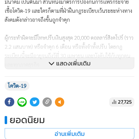
มีนาคม เป็นต้นมา ส่วนหนึ่งมาตรการป้องกันการแพร่กระจาย
เชื้อโควิด-19 และใครก็ตามที่ฝ่าฝืนกฎระเบียบเว้นระยะห่างทาง
สังคมดังกล่าวอาจถึงขั้นถูกจำคุก
ผู้กระทำผิดจะมีโทษปรับเงินสูงสุด 20,000 ดอลลาร์สิงคโปร์ (ราว
2.2 แสนบาท) หรือจำคุก 6 เดือน หรือทั้งจำทั้งปรับ โดยกฎ
ระเบียบนี้จะมีอายุจนถึงวัที่ 30 เมษายน และบังคับใช้กับทุกคน
และทุกภาคธุรกิจ
โควิด-19
27,725
ยอดนิยม
อ่านเพิ่มเติม