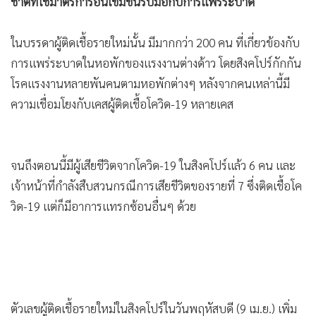
ชาติที่ใช้มาตรการอันเข้มข้นรับมือกับการแพร่ระบาด
•
เกม
•
วิทยาศาสตร์
ในบรรดาผู้ติดเชื้อรายใหม่นั้น มีมากกว่า 200 คน ที่เกี่ยวข้องกับ
•
SMEs
การแพร่ระบาดในหอพักของแรงงานต่างด้าว โดยสิงคโปร์กักกัน
•
หุ้น
โรคแรงงานหลายพันคนตามหอพักต่างๆ หลังจากคนเหล่านี้มี
•
อินโดจีน
ความเชื่อมโยงกับเคสผู้ติดเชื้อโควิด-19 หลายเคส
•
กองทุนรวม
•
Celeb Online
จนถึงตอนนี้มีผู้เสียชีวิตจากโควิด-19 ในสิงคโปร์แล้ว 6 คน และ
•
Factcheck
เจ้าหน้าที่กำลังสืบสวนกรณีการเสียชีวิตของรายที่ 7 ซึ่งติดเชื้อโค
•
ญี่ปุ่น
วิด-19 แต่ก็มีอาการแทรกซ้อนอื่นๆ ด้วย
•
News1
•
Gotomanager
ตัวเลขผู้ติดเชื้อรายใหม่ในสิงคโปร์ในวันพฤหัสบดี (9 เม.ย.) เพิ่ม