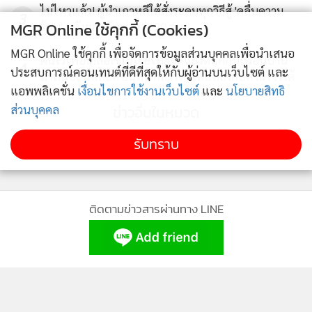
ไม่ไหวแล้ว! ผู้นำเกาหลีใต้สั่งระดมทุกวิธีสู้ 'คลื่นความ
3
MGR Online ใช้คุกกี้ (Cookies)
ร้อน' หลังยอดดับพุ่งกว่า 20 ราย
MGR Online ใช้คุกกี้ เพื่อจัดการข้อมูลส่วนบุคคลเพื่อนำเสนอ
คนไร้เพื่อน!สื่อเขมรเย้ยไทยขัดแย้งหนักกับเพื่อนบ้าน
4
ประสบการณ์คอนเทนต์ที่ดีที่สุดให้กับผู้อ่านบนเว็บไซต์ และ
มาเลเซียโต้เดือด'อนุทิน'กล่าวหาให้แหล่งกบดานโจรใต้
แอพพลิเคชั่น
เงื่อนไขการใช้งานเว็บไซต์
และ
นโยบายสิทธิ
ข่าวอื่นในหมวด
ส่วนบุคคล
รับทราบ
ติดตามข่าวสารผ่านทาง LINE
MGR Online Application