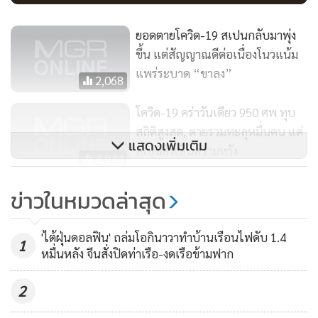
ยอดตายโควิด-19 สเปนกลับมาพุ่ง
ขึ้น แต่สัญญาณดีต่อเนื่องโนวแน้ม
แพร่ระบาด “ขาลง”
2,068
โควิด-19 คร่าวันเดียว 950 ศพ ทุบ
สถิติสูงสุด, ตายรวมทะลุหมื่นคน แต่
แสดงเพิ่มเติม
สเปนยังเห็นความหวัง
4,944
สิงคโปร์ยกระดับ ‘ล็อกดาวน์’ สั่งปิด
ข่าวในหมวดล่าสุด
‘โรงเรียน-ที่ทำงาน’ หยุดการแพร่
เชื้อโควิด-19
1,916
'ไต้ฝุ่นดอลฟิน' ถล่มโอกินาวาทำบ้านเรือนไฟดับ 1.4
1
หมื่นหลัง จีนสั่งปิดท่าเรือ-งดเรือข้ามฟาก
2