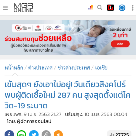
•
หน้าหลัก
•
ทันเหตุการณ์
•
ภาคใต้
•
ภูมิภาค
•
Online Section
หน้าหลัก
ต่างประเทศ
ข่าวต่างประเทศ
เอเชีย
•
บันเทิง
•
ผู้จัดการรายวัน
เข้มสุดๆ ยังเอาไม่อยู่! วันเดียวสิงคโปร์
•
คอลัมนิสต์
พบผู้ติดเชื้อใหม่ 287 คน สูงสุดตั้งแต่โค
•
ละคร
วิด-19 ระบาด
•
CbizReview
เผยแพร่:
9 เม.ย. 2563 21:27
ปรับปรุง:
10 เม.ย. 2563 00:04
•
Cyber BIZ
โดย: ผู้จัดการออนไลน์
•
ผู้จัดกวน
27,725