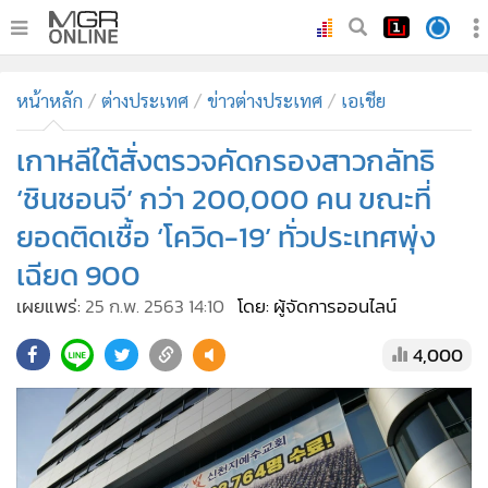
•
หน้าหลัก
หน้าหลัก
ต่างประเทศ
ข่าวต่างประเทศ
เอเชีย
•
ทันเหตุการณ์
•
เกาหลีใต้สั่งตรวจคัดกรองสาวกลัทธิ
ภาคใต้
•
ภูมิภาค
‘ชินชอนจี’ กว่า 200,000 คน ขณะที่
•
Online Section
ยอดติดเชื้อ ‘โควิด-19’ ทั่วประเทศพุ่ง
•
บันเทิง
เฉียด 900
•
ผู้จัดการรายวัน
เผยแพร่:
25 ก.พ. 2563 14:10
โดย: ผู้จัดการออนไลน์
•
คอลัมนิสต์
4,000
•
ละคร
•
CbizReview
•
Cyber BIZ
•
ผู้จัดกวน