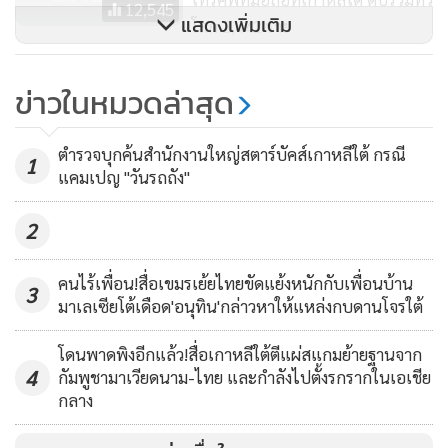
12,545
แสดงเพิ่มเติม
โลก 2,442 ราย
นายกฯ เกาหลีใต้ร้องดำเนิน
ข่าวในหมวดล่าสุด
มาตรการพิเศษคุมเชื้อไวรัสโควิด-19
148
ตำรวจบุกค้นสำนักงานใหญ่สตาร์บัคส์เกาหลีใต้ กรณี
1
แคมเปญ "วันรถถัง"
2
คนไร้เพื่อน!สื่อเขมรเย้ยไทยขัดแย้งหนักกับเพื่อนบ้าน
3
มาเลเซียโต้เดือด'อนุทิน'กล่าวหาให้แหล่งกบดานโจรใต้
โดนพาดพิงอีกแล้ว!สื่อเกาหลีใต้ตีแผ่สแกมย้ายฐานจาก
4
กัมพูชามาเวียดนาม-ไทย และกำลังไปตั้งรกรากในเอเชีย
กลาง