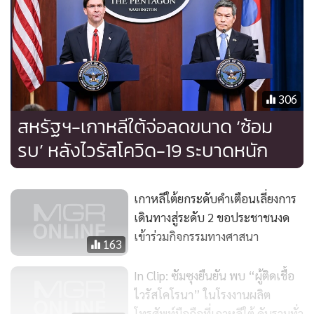
ซึ่งมารดาเป็นสมาชิกโบสถ์ชินชอนจี
ศูนย์ควบคุมและป้องกันโรคแห่งสหรัฐฯ (CDC) ได้ยกระดับคำ
เตือนการเดินทางไปเกาหลีใต้ โดยขอให้พลเมืองอเมริกันที่ไม่มี
ภารกิจจำเป็นงดเดินทางไปยังแดนโสมขาวในช่วงนี้ ขณะที่กอง
306
กำลังสหรัฐฯ และเกาหลีใต้ก็ระบุว่ากำลังมีการพิจารณาลดขนาด
สหรัฐฯ-เกาหลีใต้จ่อลดขนาด ‘ซ้อม
ปฏิบัติการซ้อมรบร่วมประจำปี
รบ’ หลังไวรัสโควิด-19 ระบาดหนัก
จอง คยองดู รัฐมนตรีกระทรวงกลาโหมเกาหลีใต้ แถลงที่กรุง
วอชิงตัน ดี.ซี. ว่ามีทหารเกาหลีใต้ติดเชื้อไวรัสโควิด-19 แล้วไม่ต่ำ
เกาหลีใต้ยกระดับคำเตือนเลี่ยงการ
กว่า 13 นาย
เดินทางสู่ระดับ 2 ขอประชาชนงด
เข้าร่วมกิจกรรมทางศาสนา
163
ขณะเดียวกัน พลเมืองเกาหลีใต้กว่า 400 คนก็ถูกรัฐบาลอิสราเอล
สั่งห้ามเข้าประเทศและเตรียมเดินทางกลับด้วยเครื่องบินเช่า
In Clip: ซัมซุงยืนยัน พบ “ผู้ติดเชื้อ
เหมาลำ หลังมีชาวคริสต์คาทอลิกเกาหลีใต้กว่า 20 คนถูกตรวจ
ไวรัสโคโรนา” ในโรงงานผลิต
โทรศัพท์มือถือที่เกาหลีใต้ ดับรวมทั่ว
พบว่าติดเชื้อโควิด-19 ระหว่างเข้าไปแสวงบุญในอิสราเอล