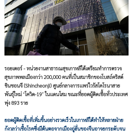
•
Good health & Well-being
•
Green Innovation & SD
•
Management & HR
•
MGR Live
•
Infographic
•
การเมือง
•
ท่องเที่ยว
•
กีฬา
รอยเตอร์ - หน่วยงานสาธารณสุขเกาหลีใต้เตรียมทำการตรวจ
•
ต่างประเทศ
สุขภาพพลเมืองกว่า 200,000 คนที่เป็นสมาชิกของโบสถ์คริสต์
•
Special Scoop
ชินชอนจี (Shincheonji) ศูนย์กลางการแพร่ไวรัสโคโรนาสาย
•
เศรษฐกิจ-ธุรกิจ
พันธุ์ใหม่ ‘โควิด-19’ ในแดนโสม ขณะที่ยอดผู้ติดเชื้อทั่วประเทศ
•
จีน
พุ่ง 893 ราย
•
ชุมชน-คุณภาพชีวิต
•
อาชญากรรม
ยอดผู้ติดเชื้อที่เพิ่มขึ้นอย่างรวดเร็วในเกาหลีใต้ทำให้หลายฝ่าย
กังวลว่าเชื้อโรคซึ่งมีต้นตอจากเมืองอู่ฮั่นของจีนอาจยกระดับจน
•
Motoring