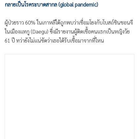
กลายเป็นโรคระบาดสากล (global pandemic)
•
เกม
•
วิทยาศาสตร์
ผู้ป่วยราว 60% ในเกาหลีใต้ถูกพบว่าเชื่อมโยงกับโบสถ์ชินชอนจี
•
SMEs
ในเมืองแทกู (Daegu) ซึ่งมีรายงานผู้ติดเชื้อคนแรกเป็นหญิงวัย
•
หุ้น
61 ปี ทว่ายังไม่แน่ชัดว่าเธอได้รับเชื้อมาจากที่ไหน
•
อินโดจีน
•
กองทุนรวม
•
Celeb Online
•
Factcheck
•
ญี่ปุ่น
•
News1
•
Gotomanager