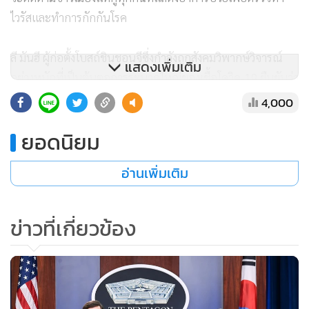
ไวรัสและทำการกักกันโรค
ลี มันฮี ผู้ก่อตั้งโบสถ์ชินชอนจีซึ่งกำลังถูกสังคมวิพากษ์วิจารณ์
แสดงเพิ่มเติม
อย่างหนักที่เป็นต้นตอการระบาดใหญ่ของเชื้อโควิด-19 ยืนยันว่า
พร้อมจะให้ความร่วมมือทุกอย่างเพื่อยับยั้งการแพร่ระบาด แต่
4,000
ขอให้รัฐบาลเกาหลีใต้ปกปิดข้อมูลส่วนตัวของสมาชิกเอาไว้
ยอดนิยม
จังหวัดกยองซังเหนือมีผู้ติดเชื้อไวรัสเพิ่มขึ้นอย่างต่อเนื่องในช่วง
อ่านเพิ่มเติม
ไม่กี่สัปดาห์ที่ผ่านมา โดยส่วนใหญ่รักษาตัวอยู่ที่โรงพยาบาลใน
เขตชองโด (Cheongdo) ซึ่งรัฐบาลเกาหลีใต้ประกาศให้เป็น
“พื้นที่ควบคุมโรค” เช่นเดียวกับเมืองแทกู
ข่าวที่เกี่ยวข้อง
เจ้าหน้าที่พบว่าผู้ป่วย 21 รายจากทั้งหมด 22 รายในจังหวัดนี้ติด
เชื้อมาจากสถานสงเคราะห์ผู้พิการในเทศมณฑลชิลก็อก
(Chilgok) ไม่ไกลจากเมืองแทกู โดยมีต้นตอจากพนักงานคนหนึ่ง