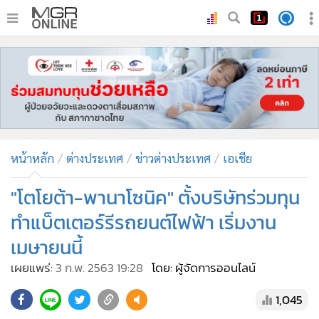
•
หน้าหลัก
•
ทันเหตุการณ์
•
ภาคใต้
•
ภูมิภาค
•
Online Section
หน้าหลัก
ต่างประเทศ
ข่าวต่างประเทศ
เอเชีย
•
บันเทิง
•
ผู้จัดการรายวัน
"โตโยต้า-พานาโซนิค" ตั้งบริษัทร่วมทุน
•
คอลัมนิสต์
ทำแบ็ตเตอร์รีรถยนต์ไฟฟ้า เริ่มงาน
•
ละคร
เมษายนนี้
•
CbizReview
เผยแพร่:
3 ก.พ. 2563 19:28
โดย: ผู้จัดการออนไลน์
•
Cyber BIZ
•
ผู้จัดกวน
1,045