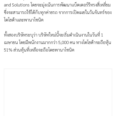
•
เกม
and Solutions โดยจะมุ่งเน้นการพัฒนาแบ็ตเตอร์รีทรงสี่เหลี่ยม
ซึ่งจะสามารถใช้ได้กับทุกค่ายรถ จากการเปิดเผยในวันจันทร์ของ
•
วิทยาศาสตร์
โตโยต้าและพานาโซนิค
•
SMEs
•
หุ้น
ทั้งสองบริษัทระบุว่า บริษัทใหม่นี้จะเริ่มดำเนินงานในวันที่ 1
•
อินโดจีน
เมษายน โดยมีพนักงานมากกว่า 5,000 คน ทางโตโยต้าจะถือหุ้น
•
กองทุนรวม
51% ส่วนหุ้นที่เหลือจะถือโดยพานาโซนิค
•
Celeb Online
•
Factcheck
•
ญี่ปุ่น
•
News1
•
Gotomanager