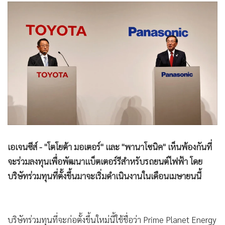
•
Good health & Well-being
•
Green Innovation & SD
•
Management & HR
•
MGR Live
•
Infographic
•
การเมือง
•
ท่องเที่ยว
•
กีฬา
•
ต่างประเทศ
•
Special Scoop
เอเจนซีส์ - "โตโยต้า มอเตอร์" และ "พานาโซนิค" เห็นพ้องกันที่
•
เศรษฐกิจ-ธุรกิจ
จะร่วมลงทุนเพื่อพัฒนาแบ็ตเตอร์รีสำหรับรถยนต์ไฟฟ้า โดย
•
จีน
บริษัทร่วมทุนที่ตั้งขึ้นมาจะเริ่มดำเนินงานในเดือนเมษายนนี้
•
ชุมชน-คุณภาพชีวิต
•
อาชญากรรม
•
Motoring
บริษัทร่วมทุนที่จะก่อตั้งขึ้นใหม่นี้ใช้ชื่อว่า Prime Planet Energy