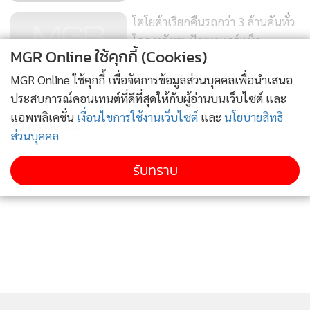
โตโยต้าเรียกคืนรถกว่า 3 ล้านคันทั่ว
โลก หลังพบปัญหาแอร์แบ็ก
MGR Online ใช้คุกกี้ (Cookies)
192
แสดงเพิ่มเติม
MGR Online ใช้คุกกี้ เพื่อจัดการข้อมูลส่วนบุคคลเพื่อนำเสนอ
การบินไทยคาด พ.ค.นี้ได้ผู้ร่วมทุน
ประสบการณ์คอนเทนต์ที่ดีที่สุดให้กับผู้อ่านบนเว็บไซต์ และ
“MRO อู่ตะเภา”
แอพพลิเคชั่น
เงื่อนไขการใช้งานเว็บไซต์
และ
นโยบายสิทธิ
ข่าวในหมวดล่าสุด
ส่วนบุคคล
384
ตำรวจบุกค้นสำนักงานใหญ่สตาร์บัคส์เกาหลีใต้ กรณี
รับทราบ
1
แคมเปญ "วันรถถัง"
2
คนไร้เพื่อน!สื่อเขมรเย้ยไทยขัดแย้งหนักกับเพื่อนบ้าน
3
มาเลเซียโต้เดือด'อนุทิน'กล่าวหาให้แหล่งกบดานโจรใต้
โดนพาดพิงอีกแล้ว!สื่อเกาหลีใต้ตีแผ่สแกมย้ายฐานจาก