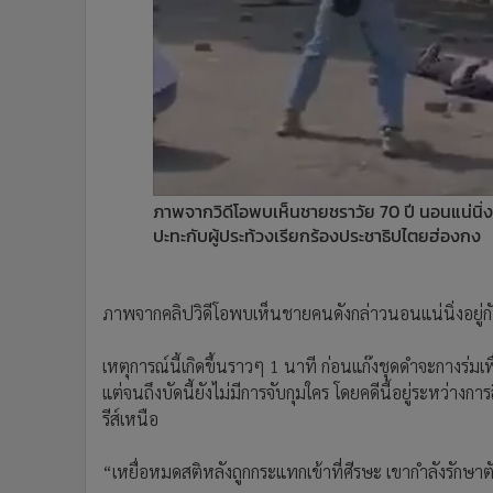
ภาพจากวิดีโอพบเห็นชายชราวัย 70 ปี นอนแน่นิ่
ปะทะกับผู้ประท้วงเรียกร้องประชาธิปไตยฮ่องกง
ภาพจากคลิปวิดีโอพบเห็นชายคนดังกล่าวนอนแน่นิ่งอยู่กับพ
เหตุการณ์นี้เกิดขึ้นราวๆ 1 นาที ก่อนแก๊งชุดดำจะกางร่ม
แต่จนถึงบัดนี้ยังไม่มีการจับกุมใคร โดยคดีนี้อยู่ระ
รีส์เหนือ
“เหยื่อหมดสติหลังถูกกระแทกเข้าที่ศีรษะ เขากำลังรักษา