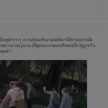
ท้วงในชุดดำราวๆ 20 คนย้อนกลับมาและเกิดการโต้คารมอย่างเผ็ด
งสถานการณ์วุ่นวาย มีอิฐลอยมากระแทกศีรษะเหยื่อ อิฐถูกขว้าง
๊งชุดดำ”