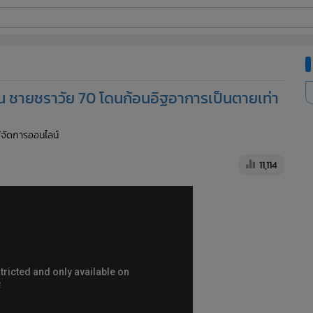
ี่ใช้
้าน ชายชราวัย 70 โดนก้อนอิฐอาการเป็นตายเท่า
ine
ู้จัดการออนไลน์
้นสูง
11,114