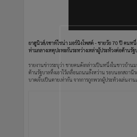
•
Management & HR
•
MGR Live
•
Infographic
•
การเมือง
•
ท่องเที่ยว
•
กีฬา
ยาฮูนิวส์/เซาท์ไชน่า มอร์นิงโพสต์ - ชายวัย 70 ปี คนหน
ท่ามกลางเหตุปะทะกันระหว่างเหล่าผู้ประท้วงต่อต้านรัฐ
•
ต่างประเทศ
•
Special Scoop
รายงานข่าวระบุว่า ชายคนดังกล่าวเป็นหนึ่งในชาวบ้านมา
•
เศรษฐกิจ-ธุรกิจ
ต้านรัฐบาลทิ้งเอาไว้เกลื่อนถนนลั้งหว่าน รอบนอกสถานีรถไ
•
จีน
บาดเจ็บเป็นตายเท่ากัน จากการถูกพวกผู้ประท้วงเล่นงานภา
•
ชุมชน-คุณภาพชีวิต
•
อาชญากรรม
•
Motoring
•
เกม
•
วิทยาศาสตร์
•
SMEs
•
หุ้น