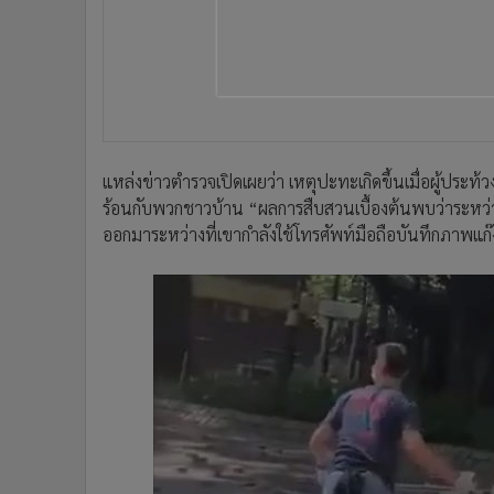
•
อินโดจีน
•
กองทุนรวม
•
Celeb Online
•
Factcheck
•
ญี่ปุ่น
•
News1
แหล่งข่าวตำรวจเปิดเผยว่า เหตุปะทะเกิดขึ้นเมื่อผู้ประ
•
Gotomanager
ร้อนกับพวกชาวบ้าน “ผลการสืบสวนเบื้องต้นพบว่าระหว่า
ออกมาระหว่างที่เขากำลังใช้โทรศัพท์มือถือบันทึกภาพแก