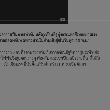
ึ่งอาการเป็นตายเท่ากัน หลังถูกก้อนอิฐพุ่งกระแทกศีรษะอย่างแรง
บาลฮ่องกงกับพวกชาวบ้านในย่านเซิงสุ่ยในวันพุธ (13 พ.ย.)
กกว่า 20 คนที่ออกมาช่วยกันเก็บกวาดก้อนอิฐที่พวกผู้ประท้วงต่อ
ฟฟ้าเซิงสุ่ยตอนราวๆ เที่ยงวัน และเขาเป็นเหยื่อรายที่ 2 ที่ได้รับ
ยในเมืองแห่งนี้นับตั้งแต่วันจันทร์ (11 พ.ย.)เป็นต้นมา