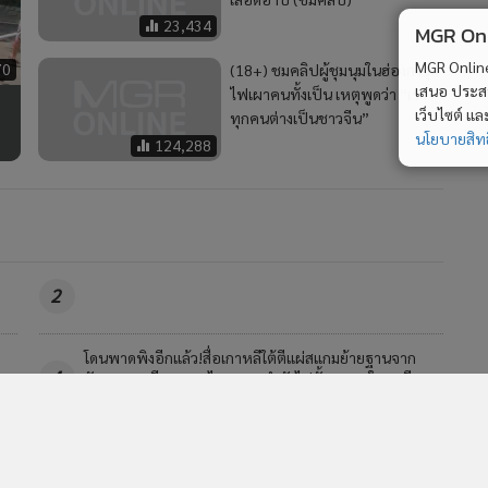
23,434
MGR Onli
MGR Online 
70
(18+) ชมคลิปผู้ชุมนุมในฮ่องกงจุด
เสนอ ประสบก
ไฟเผาคนทั้งเป็น เหตุพูดว่า “เรา
เว็บไซต์ แ
ทุกคนต่างเป็นชาวจีน”
นโยบายสิทธ
124,288
2
โดนพาดพิงอีกแล้ว!สื่อเกาหลีใต้ตีแผ่สแกมย้ายฐานจาก
4
กัมพูชามาเวียดนาม-ไทย และกำลังไปตั้งรกรากในเอเชีย
กลาง
วอื่นในหมวด