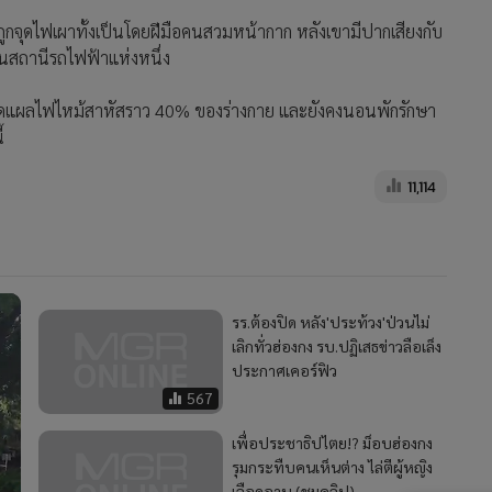
่งถูกจุดไฟเผาทั้งเป็นโดยฝีมือคนสวมหน้ากาก หลังเขามีปากเสียงกับ
สินสถานีรถไฟฟ้าแห่งหนึ่ง
บาดแผลไฟไหม้สาหัสราว 40% ของร่างกาย และยังคงนอนพักรักษา
้
11,114
รร.ต้องปิด หลัง'ประท้วง'ป่วนไม่
เลิกทั่วฮ่องกง รบ.ปฏิเสธข่าวลือเล็ง
ประกาศเคอร์ฟิว
567
เพื่อประชาธิปไตย!? ม็อบฮ่องกง
รุมกระทืบคนเห็นต่าง ไล่ตีผู้หญิง
เลือดอาบ (ชมคลิป)