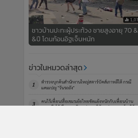
1,0
ชาวบ้านปะทะผู้ประท้วง ชายสูงอายุ 70 &​
&​ปี โดนก้อนอิฐเจ็บหนัก
ข่าวในหมวดล่าสุด
ตำรวจบุกค้นสำนักงานใหญ่สตาร์บัคส์เกาหลีใต้ กรณี
1
แคมเปญ "วันรถถัง"
คนไร้เพื่อน!สื่อเขมรเย้ยไทยขัดแย้งหนักกับเพื่อนบ้าน
3
มาเลเซียโต้เดือด'อนุทิน'กล่าวหาให้แหล่งกบดานโจรใต้
ข่า