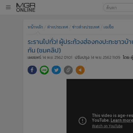
เลือกเครื่องมือท
•
หน้าหลัก
หน้าหลัก
ต่างประเทศ
ข่าวต่างประเทศ
เอเชีย
ค้นหา
•
ทันเหตุการณ์
Google
•
ภาคใต้
ระรานไปทั่ว! ผู้ประท้วงฮ่องกงปะทะชาวบ
•
ภูมิภาค
MGR Onl
กัน (ชมคลิป)
•
Online Section
เผยแพร่:
14 พ.ย. 2562 01:01
ปรับปรุง:
14 พ.ย. 2562 11:09
โดย: ผ
ค้นหาขั
•
บันเทิง
•
ผู้จัดการรายวัน
•
คอลัมนิสต์
•
ละคร
•
CbizReview
•
Cyber BIZ
•
ผู้จัดกวน
•
Good health & Well-being
•
Green Innovation & SD