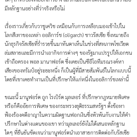
มีหลักฐานอย่างที่ว่าจริงหรือไม่
เรื่องราวเกี่ยวกับวาชูเควิช เหมือนกับการเหลือบมองเข้าไปใน
โลกสีเทาของเหล่า ออลิการ์ช (oligarch) ชาวรัสเซีย ซึ่งหมายถึง
นักธุรกิจรัสเซียที่ร่ำรวยขึ้นมาทันตาเห็นในช่วงที่สหภาพโซเวียต
ล่มสลายและมีการนำเอากิจการต่างๆ ของรัฐมาแปรรูปให้เอกชน
เข้าถือครอง พอล มานาฟอร์ต ซึ่งเคยเป็นซีอีโอทีมรณรงค์หา
เสียงของทรัมป์อยู่ระยะหนึ่ง ก็เป็นผู้ที่มีสายสัมพันธ์ในโลกแบบนี้
โดยที่เขาเคยทำงานเป็นที่ปรึกษาให้แก่หนึ่งในออลิการ์ชเหล่านี้
ขณะนี้ มานูฟอร์ต ถูก โรเบิร์ต มุลเลอร์ ที่ปรึกษากฎหมายพิเศษ
หรือก็คืออัยการพิเศษ ของกระทรวงยุติธรรมสหรัฐฯ ตั้งข้อหา
ฟ้องร้องคดีอาญาในความผิดฐานฟอกเงินซึ่งพัวพันกับงานให้คำ
ปรึกษาในต่างแดนของเขา ทว่ามุลเลอร์ยังไม่ได้เสนอหลักฐาน
ใดๆ ที่ยืนยันชัดเจนว่ามานูฟอร์ตนำเอาสายการติดต่อกับรัสเซีย