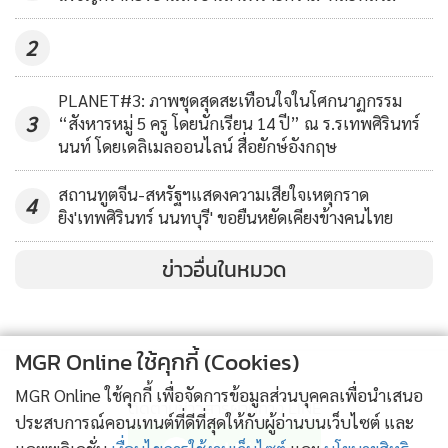
นาไลติกา” ใช้ข้อมูลยูสเซอร์เฟซบุ๊ก
4,796
รายงานที่นาวัลนีย์ออกมาเผยแพร่ก่อนหน้านี้ ไม่ได้มีการกล่า
หลายสิบล้าน เอียงผลการเลือกตั้งให้
2
วอ้างใดๆ ว่า วาชูเควิชทราบอะไรเกี่ยวกับการที่รัสเซียรณรงค์มุ่ง
ชนะ
สร้างอิทธิพลต่อการเลือกตั้งของสหรัฐฯ และเธอก็ไม่ได้เคยแสดง
PLANET#3: ภาพชุดสุดสะเทือนใจในโศกนาฏกรรม
หลักฐานใดๆ ว่าเธอทราบ
3
“สังหารหมู่ 5 ครู โดยนักเรียน 14 ปี” ณ ร.รเทพศิรินทร์
นนท์ โดยเดลิเมลออนไลน์ สื่อยักษ์อังกฤษ
สำหรับเรื่องที่ วาชูเควิชอ้างว่า เดริปาสกามีสายสัมพันธ์กับ ปริ
สถานทูตจีน-สหรัฐฯแสดงความเสียใจเหตุกราด
คอดโก นั้น ทางเดริปาสกาได้ตอบโต้ว่าเป็นเรื่องเหลวไหลไร้สาระ
4
ยิง'เทพศิรินทร์ นนทบุรี' ขอยืนหยัดเคียงข้างคนไทย
ตั้งแต่ตอนที่นาวัลนีย์เผยแพร่รายงานออกมากล่าวหาพวกเขา
แล้ว
ข่าวอื่นในหมวด
ในอีเมลตอบโต้ซึ่งลงวันที่ 8 ก.พ. โฆษกของ เดริปาสกา กล่าวว่า
MGR Online ใช้คุกกี้ (Cookies)
“สมมุติฐานที่แสนจะฉาวโฉ่และโกหกมดเท็จเหล่านี้ ถูกนำออก
MGR Online ใช้คุกกี้ เพื่อจัดการข้อมูลส่วนบุคคลเพื่อนำเสนอ
มาเผยแพร่ด้วยแรงขับดันของความนิยมในเรื่องตื่นเต้นเร้า
ติดตามข่าวสารผ่านทาง LINE
ประสบการณ์คอนเทนต์ที่ดีที่สุดให้กับผู้อ่านบนเว็บไซต์ และ
อารมณ์ และเราขอปฏิเสธอย่างสิ้นเชิงต่อข้อกล่าวหาอันเป็นเท็จ