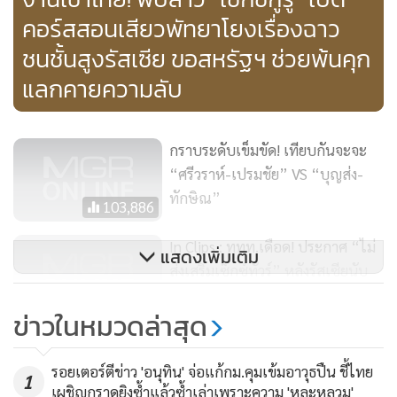
เพื่อไปขึ้นรถบรรทุกนักโทษ ชายคนทางซ้ายมือคือ “เซ็กซ์ กูรู” อ
คอร์สสอนเสียวพัทยาโยงเรื่องฉาว
เล็กซานเดอร์ คิริลลอฟ
ชนชั้นสูงรัสเซีย ขอสหรัฐฯ ช่วยพ้นคุก
แลกคายความลับ
กราบระดับเข็มขัด! เทียบกันจะจะ
“ศรีวราห์-เปรมชัย” VS “บุญส่ง-
ทักษิณ”
103,886
In Clips : ททท.เดือด! ประกาศ “ไม่
แสดงเพิ่มเติม
ส่งเสริมเซ็กซ์ทัวร์” หลังรัสเซียนับ
สิบใช้ “พัทยา” เปิดคอร์สสอนเสียว
5,377
ข่าวในหมวดล่าสุด
กลางโรงแรมดัง
อนาสตาเซีย วาชูเควิช นั่งอยู่ในรถบรรทุกนักโทษของตำรวจ ที่
InClip :อึ้งทั้งโลก!! ทีมหาเสียงทรัมป์
บริเวณศูนย์กักตัวในเมืองพัทยา
รอยเตอร์ตีข่าว 'อนุทิน' จ่อแก้กม.คุมเข้มอาวุธปืน ชี้ไทย
จ้างบ.วิจัยการเมือง “เคมบริดจ์ แอน
1
เผชิญกราดยิงซ้ำแล้วซ้ำเล่าเพราะความ 'หละหลวม'