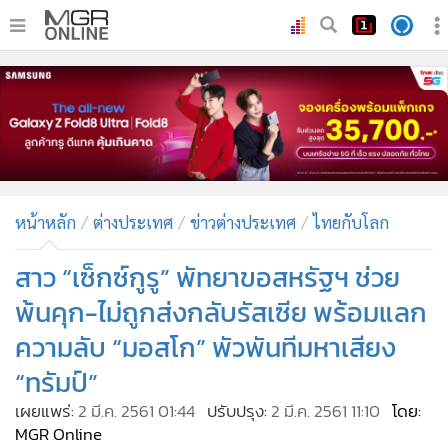
•
หน้าหลัก
•
ทันเหตุการณ์
•
ภาคใต้
•
ภูมิภาค
•
Online Section
หน้าหลัก
ต่างประเทศ
ข่าวต่างประเทศ
ไทยกับโลก
•
บันเทิง
•
ผู้จัดการรายวัน
สาว “เซ็กซ์กูรู” พัทยาขอสหรัฐฯ ช่วย
•
คอลัมนิสต์
พ้นคุก-ไม่ถูกส่งกลับรัสเซีย พร้อมแลก
•
ละคร
ความลับ “มอสโก” พัวพันทีมหาเสียง
•
CbizReview
“ทรัมป์”
•
Cyber BIZ
เผยแพร่:
2 มี.ค. 2561 01:44
ปรับปรุง:
2 มี.ค. 2561 11:10
โดย:
•
ผู้จัดกวน
MGR Online