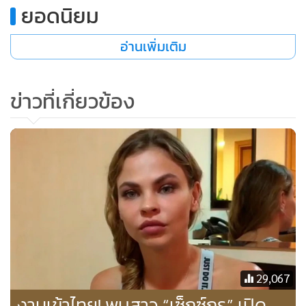
ยอดนิยม
“ผมคิดว่าการพูดออกมาเช่นนี้ (ของวาชูเควิช) เนื่องมาจากความ
หวาดกลัวว่าตัวเองกำลังตกอยู่ในอันตรายถึงชีวิต เพราะพวกเขา
อ่านเพิ่มเติม
กำลังถูกควบคุมตัวอยู่ในประเทศไทย” เขากล่าว พร้อมกับเสริม
ว่า การที่เธอหวาดกลัวนั้นเป็นเรื่องที่สมเหตุสมผลทีเดียว
ข่าวที่เกี่ยวข้อง
29,067
งานเข้าไทย! พบสาว “เซ็กซ์กูรู” เปิด
อนาสตาเซีย วาชูเควิช เดินออกจากศูนย์กักตัวในเมืองพัทยา