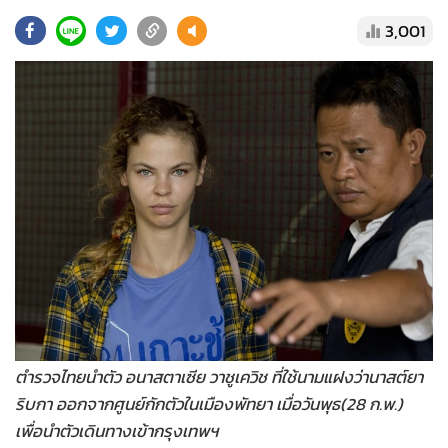
•
Good health & Well-being
3,001
•
Green Innovation & SD
•
Management & HR
•
MGR Live
•
Infographic
•
การเมือง
•
ท่องเที่ยว
•
กีฬา
•
ต่างประเทศ
•
Special Scoop
•
เศรษฐกิจ-ธุรกิจ
•
จีน
•
ชุมชน-คุณภาพชีวิต
ตำรวจไทยนำตัว อนาสตาเซีย วาชูเควิช ที่ใช้นามแฝงว่านาสต์ยา
ริบกา ออกจากศูนย์กักตัวในเมืองพัทยา เมื่อวันพุธ(28 ก.พ.)
•
อาชญากรรม
เพื่อนำตัวเดินทางเข้ากรุงเทพฯ
•
Motoring