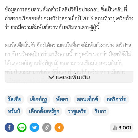
ข้อมูลการสอบสวนดังกล่าวมีคลิปวิดีโอประกอบ ซึ่งเป็นคลิปที่
ถ่ายจากเรือยอชต์ของเดริปาสกาเมื่อปี 2016 ตอนที่วาชูเควิชอ้าง
ว่า เธอมีความสัมพันธ์สวาทกับอภิมหาเศรษฐีผู้นี้
คนรัสเซียนั้นจับจ้องให้ความสนใจที่สายสัมพันธ์ระหว่าง เดริปาส
กา กับ ปริคอดโก ทว่ามาถึงตอนนี้ วาชูเควิช บอกว่า (โดยที่ยังไม่
ได้แสดงหลักฐานข้อพิสูจน์) เธอสามารถเชื่อมโยงเครมลินกับ
ทรัมป์ และมานาฟอร์ต ผู้ซึ่งเคยทำงานให้ เดริปาสกา เมื่อราว
แสดงเพิ่มเติม
หนึ่งทศวรรษก่อนที่ทรัมป์จะว่าจ้างเขา
แม้กระทั่ง นาวัลนีย์ก็บอกกับสำนักข่าวเอพีในวันพุธ (28) ว่า เขา
รัสเซีย
เซ็กซ์กูรู
พัทยา
สอนเซ็กซ์
ออริการ์ช
“มีความสงสัยในระดับหนึ่ง” ว่า วาชูเควิชมีหลักฐานอะไรจริงหรือ
ทรัมป์
เลือกตั้งสหรัฐฯ
วาชูเควิช
ริบกา
เปล่า ในเรื่องที่กล่าวหากันว่าระหว่างรัสเซียกับทีมหาเสียงของ
ทรัมป์นั้น มีการติดต่อมีสายสัมพันธ์ต่อเชื่อมกันโดยตรง
3,001