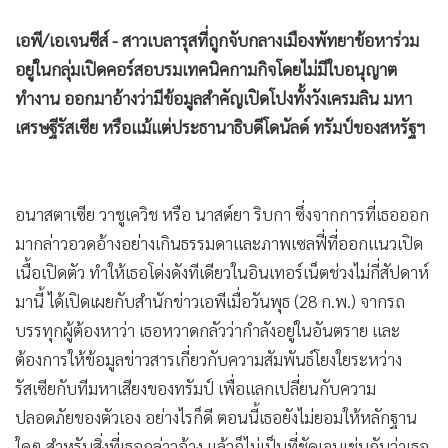
•
เกม
เอพี/เอเจนซีส์ - สาวเบลารุสที่ถูกจับกลางเมืองพัทยาข้อหาร่วม
•
วิทยาศาสตร์
อยู่ในกลุ่มเปิดคอร์สอบรมเทคนิคกามกิจโดยไม่มีใบอนุญาต
•
SMEs
ทำงาน ออกมาอ้างว่ามีข้อมูลสำคัญเปิดโปงทั้งวังเครมลิน มหา
•
หุ้น
เศรษฐีรัสเซีย หรือแม้แต่ประธานาธิบดีโดนัลด์ ทรัมป์ของสหรัฐฯ
•
อินโดจีน
•
กองทุนรวม
•
Celeb Online
อนาสตาเซีย วาชูเควิช หรือ นาสต์ยา ริบกา ซึ่งจากการที่เธอออก
•
Factcheck
มากล่าวอวดอ้างอย่างเกินธรรมดาและภาพเซลฟี่ที่ออกแนวเปิด
•
ญี่ปุ่น
เนื้อเปิดตัว ทำให้เธอโด่งดังทีเดียวในอินเทอร์เน็ตช่วงไม่กี่สัปดาห์
•
News1
มานี้ ได้เปิดเผยกับสำนักข่าวเอพีเมื่อวันพุธ (28 ก.พ.) จากรถ
•
Gotomanager
บรรทุกผู้ต้องหาว่า เธอหวาดกลัวว่ากำลังอยู่ในอันตราย และ
ต้องการให้ข้อมูลข่าวสารเกี่ยวกับความสัมพันธ์โยงใยระหว่าง
รัสเซียกับทีมหาเสียงของทรัมป์ เพื่อแลกเปลี่ยนกับความ
ปลอดภัยของตัวเอง อย่างไรก็ดี ตอนนี้เธอยังไม่ยอมให้หลักฐาน
ใดๆ สำหรับสิ่งที่เธอกล่าวอ้าง แล้วก็ไม่เป็นที่ชัดเจนเช่นกันว่าเธอ