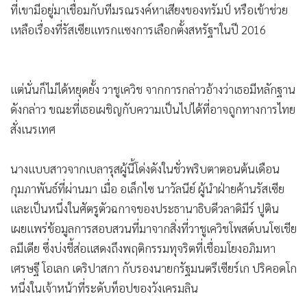
ที่เขามีอยู่มาเชื่อมกับทีมรณรงค์หาเสียงของทรัมป์ หรือเข้าช่วย
เหลือเรื่องที่รัสเซียแทรกแซงการเลือกตั้งสหรัฐฯในปี 2016
แต่นั่นก็ไม่ได้หยุดยั้ง วาชูเควิช จากการกล่าวอ้างว่าเธอมีหลักฐาน
ดังกล่าว ขณะที่เธอเผชิญกับความเป็นไปได้ที่อาจถูกทางการไทย
สั่งเนรเทศ
นางแบบสาวจากเบลารุสผู้นี้โด่งดังในชั่วพริบตาตอนต้นเดือน
กุมภาพันธ์ที่ผ่านมา เมื่อ อเล็กไซ นาวัลนีย์ ผู้นำฝ่ายค้านรัสเซีย
และเป็นหนึ่งในศัตรูตัวฉกาจของประธานาธิบดีวลาดิมีร์ ปูติน
เผยแพร่ข้อมูลการสอบสวนที่มาจากสิ่งที่วาชูเควิชโพสต์บนโซเชีย
ลมีเดีย ซึ่งบ่งชี้ส่อแสดงถึงพฤติกรรมทุจริตที่เชื่อมโยงอภิมหา
เศรษฐี โอเลก เดริปาสกา กับรองนายกรัฐมนตรีเซียร์เก ปริคอดโก
หนึ่งในเจ้าหน้าที่ระดับท็อปของวังเครมลิน