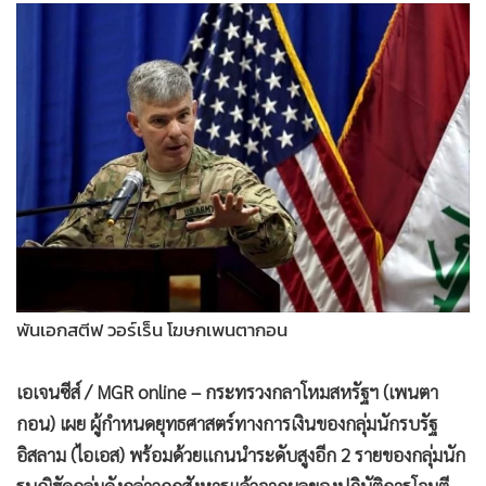
•
Good health & Well-being
•
Green Innovation & SD
•
Management & HR
•
MGR Live
•
Infographic
•
การเมือง
•
ท่องเที่ยว
•
กีฬา
•
ต่างประเทศ
•
Special Scoop
พันเอกสตีฟ วอร์เร็น โฆษกเพนตากอน
•
เศรษฐกิจ-ธุรกิจ
•
จีน
เอเจนซีส์ / MGR online – กระทรวงกลาโหมสหรัฐฯ (เพนตา
•
ชุมชน-คุณภาพชีวิต
กอน) เผย ผู้กำหนดยุทธศาสตร์ทางการเงินของกลุ่มนักรบรัฐ
•
อาชญากรรม
อิสลาม (ไอเอส) พร้อมด้วยแกนนำระดับสูงอีก 2 รายของกลุ่มนัก
•
Motoring
รบญิฮัดกลุ่มดังกล่าวถูกสังหารแล้วจากผลของปฏิบัติการโจมตี