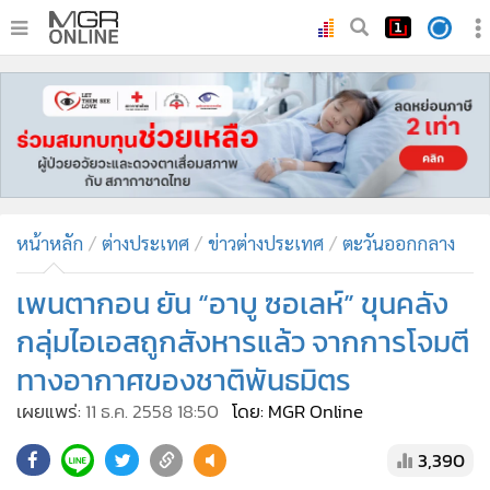
•
หน้าหลัก
•
ทันเหตุการณ์
•
ภาคใต้
•
ภูมิภาค
•
Online Section
หน้าหลัก
ต่างประเทศ
ข่าวต่างประเทศ
ตะวันออกกลาง
•
บันเทิง
•
ผู้จัดการรายวัน
เพนตากอน ยัน “อาบู ซอเลห์” ขุนคลัง
•
คอลัมนิสต์
กลุ่มไอเอสถูกสังหารแล้ว จากการโจมตี
•
ละคร
ทางอากาศของชาติพันธมิตร
•
CbizReview
เผยแพร่:
11 ธ.ค. 2558 18:50
โดย: MGR Online
•
Cyber BIZ
•
ผู้จัดกวน
3,390