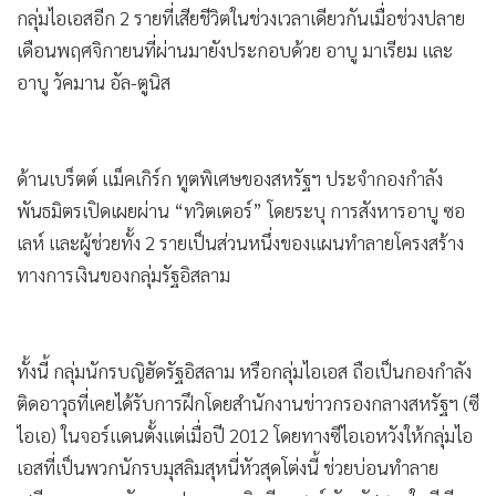
กลุ่มไอเอสอีก 2 รายที่เสียชีวิตในช่วงเวลาเดียวกันเมื่อช่วงปลาย
เดือนพฤศจิกายนที่ผ่านมายังประกอบด้วย อาบู มาเรียม และ
อาบู วัคมาน อัล-ตูนิส
ด้านเบร็ตต์ แม็คเกิร์ก ทูตพิเศษของสหรัฐฯ ประจำกองกำลัง
พันธมิตรเปิดเผยผ่าน “ทวิตเตอร์” โดยระบุ การสังหารอาบู ซอ
เลห์ และผู้ช่วยทั้ง 2 รายเป็นส่วนหนึ่งของแผนทำลายโครงสร้าง
ทางการเงินของกลุ่มรัฐอิสลาม
ทั้งนี้ กลุ่มนักรบญิฮัดรัฐอิสลาม หรือกลุ่มไอเอส ถือเป็นกองกำลัง
ติดอาวุธที่เคยได้รับการฝึกโดยสำนักงานข่าวกรองกลางสหรัฐฯ (ซี
ไอเอ) ในจอร์แดนตั้งแต่เมื่อปี 2012 โดยทางซีไอเอหวังให้กลุ่มไอ
เอสที่เป็นพวกนักรบมุสลิมสุหนี่หัวสุดโต่งนี้ ช่วยบ่อนทำลาย