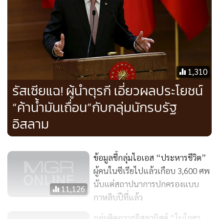
1,310
รัสเซียแฉ! ผู้นำตุรกี เอี่ยวผลประโยชน์
“ค้าน้ำมันเถื่อน”กับกลุ่มนักรบรัฐ
อิสลาม
ข้อมูลชี้กลุ่มไอเอส “ประหารชีวิต”
ผู้คนในซีเรียไปแล้วเกือบ 3,600 ศพ
นับแต่สถาปนาการปกครองแบบ
11,126
กาหลิบปีที่แล้ว
กลุ่มติดอาวุธอิสลามิสต์ “โบโกฮา