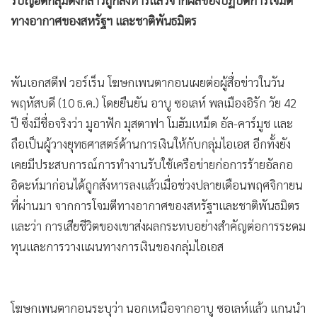
•
เกม
ทางอากาศของสหรัฐฯ และชาติพันธมิตร
•
วิทยาศาสตร์
•
SMEs
•
หุ้น
พันเอกสตีฟ วอร์เร็น โฆษกเพนตากอนเผยต่อผู้สื่อข่าวในวัน
•
อินโดจีน
พฤหัสบดี (10 ธ.ค.) โดยยืนยัน อาบู ซอเลห์ พลเมืองอิรัก วัย 42
•
กองทุนรวม
ปี ซึ่งมีชื่อจริงว่า มูอาฟัก มุสตาฟา โมฮัมเหม็ด อัล-คาร์มูช และ
ถือเป็นผู้วางยุทธศาสตร์ด้านการเงินให้กับกลุ่มไอเอส อีกทั้งยัง
•
Celeb Online
เคยมีประสบการณ์การทำงานรับใช้เครือข่ายก่อการร้ายอัลกอ
•
Factcheck
อิดะห์มาก่อนได้ถูกสังหารลงแล้วเมื่อช่วงปลายเดือนพฤศจิกายน
•
ญี่ปุ่น
ที่ผ่านมา จากการโจมตีทางอากาศของสหรัฐฯและชาติพันธมิตร
•
News1
และว่า การเสียชีวิตของเขาส่งผลกระทบอย่างสำคัญต่อการระดม
•
Gotomanager
ทุนและการวางแผนทางการเงินของกลุ่มไอเอส
โฆษกเพนตากอนระบุว่า นอกเหนือจากอาบู ซอเลห์แล้ว แกนนำ