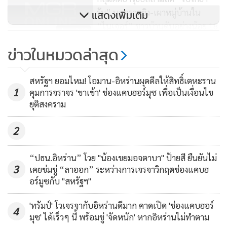
รัม” บุกกราดยิง-เผาหมู่บ้านใน
แสดงเพิ่มเติม
“ไนเจอร์” ชาวบ้านดับอย่างน้อย 18
1,268
ศพ
ข่าวในหมวดล่าสุด
โอบามานั่งไม่ติด!!กลับลำส่งกำลัง
ภาคพื้นไปซีเรีย รัสเซียจัดหนักถล่ม
สหรัฐฯ ยอมไหม! โอมาน-อิหร่านผุดดีลให้สิทธิ์เตหะราน
แล้ว1,600เป้าหมาย
1
คุมการจราจร 'ขาเข้า' ช่องแคบฮอร์มุซ เพื่อเป็นเงื่อนไข
15,404
ยุติสงคราม
2
“ปธน.อิหร่าน” โวย "น้องเขยมอจตาบา" ป้ายสี ยืนยันไม่
3
เคยข่มขู่ “ลาออก” ระหว่างการเจรจาวิกฤตช่องแคบฮ
อร์มูซกับ "สหรัฐฯ"
'ทรัมป์' โวเจรจากับอิหร่านดีมาก คาดเปิด 'ช่องแคบฮอร์
4
มุซ' ได้เร็วๆ นี้ พร้อมขู่ 'จัดหนัก' หากอิหร่านไม่ทำตาม