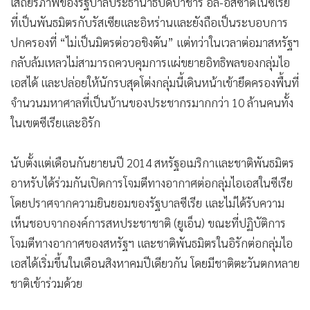
เสถียรภาพของรัฐบาลประธานาธิบดีบาชาร์ อัล-อัสซาดในซีเรีย
ที่เป็นพันธมิตรกับรัสเซียและอิหร่านและยังถือเป็นระบอบการ
ปกครองที่ “ไม่เป็นมิตรต่อวอชิงตัน” แต่ทว่าในเวลาต่อมาสหรัฐฯ
กลับล้มเหลวไม่สามารถควบคุมการแผ่ขยายอิทธิพลของกลุ่มไอ
เอสได้ และปล่อยให้นักรบสุดโต่งกลุ่มนี้เดินหน้าเข้ายึดครองพื้นที่
จำนวนมหาศาลที่เป็นบ้านของประชากรมากกว่า 10 ล้านคนทั้ง
ในเขตซีเรียและอิรัก
นับตั้งแต่เดือนกันยายนปี 2014 สหรัฐอเมริกาและชาติพันธมิตร
อาหรับได้ร่วมกันเปิดการโจมตีทางอากาศต่อกลุ่มไอเอสในซีเรีย
โดยปราศจากความยินยอมของรัฐบาลซีเรีย และไม่ได้รับความ
เห็นชอบจากองค์การสหประชาชาติ (ยูเอ็น) ขณะที่ปฏิบัติการ
โจมตีทางอากาศของสหรัฐฯ และชาติพันธมิตรในอิรักต่อกลุ่มไอ
เอสได้เริ่มขึ้นในเดือนสิงหาคมปีเดียวกัน โดยมีชาติตะวันตกหลาย
ชาติเข้าร่วมด้วย