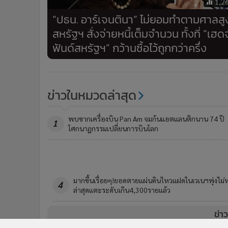
1,2
“ปธน. อาร์เจนตินา” ไม่ยอมทำตามศาลสู
สหรัฐฯ สั่งจ่ายหนี้เต็มจำนวน ทั้งที่ “เฮดจ
ฟันด์สหรัฐฯ” กว้านซื้อไว้ถูกกว่าครึ่ง
ข่าวในหมวดล่าสุด
พบซากเครื่องบิน Pan Am จมก้นแอตแลนติกนาน 74 ปี
1
โศกนาฏกรรมเปลี่ยนการบินโลก
บอลโลกฟีเวอร์! เด็กเกิดใหม่เปรูกว่า 500 คนถูกตั้งชื่อ 'ฮ
3
ลันด์' ตามดาวยิงนอร์เวย์
ข่า