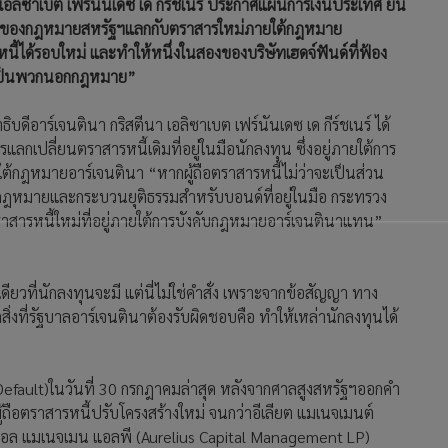
 เอลิซาเบต เฟร์นันเดซ เด กีร์ชเนร์ ประกาศแผนการเงินประเทศ ยื่น
้มครองของกฎหมายสหรัฐฯแลกกับตราสารใหม่ภายใต้กฎหมาย
หนี้ได้รอบใหม่ และทำให้หนึ่งในสองของบริษัทเฮดจ์ฟันด์ที่ฟ้อง
 “เป็นพวกนอกกฎหมาย”
ิบดีอาร์เจนตินา กริสตีนา เอลิซาเบต เฟร์นันเดซ เด กีร์ชเนร์ ได้
ลกเปลี่ยนตราสารหนี้เดิมที่อยู่ในมือนักลงทุน ซึ่งอยู่ภายใต้การ
ใต้กฎหมายอาร์เจนตินา “หากผู้ถือตราสารหนี้ไม่ว่าจะเป็นส่วน
นกฎหมายและกระบวนยุติธรรมสำหรับบอนด์ที่อยู่ในมือ กระทรวง
าสารหนี้ใหม่ที่อยู่ภายใต้การบังคับกฎหมายอาร์เจนตินาแทน”
เดียวที่นักลงทุนจะมี แต่นี่ไม่ใช่คำสั่ง เพราะจากข้อสัญญา ทาง
สิ่งที่รัฐบาลอาร์เจนตินาต้องรับผิดชอบคือ ทำให้เหล่านักลงทุนได้
efault)ในวันที่ 30 กรกฎาคมล่าสุด หลังจากศาลสูงสหรัฐฯออกคำ
ู้ถือตราสารหนี้ปรับโครงสร้างใหม่ จนกว่าอีเลียต แมเนจเมนต์
ตอล แมเนจเมน แอลพี (Aurelius Capital Management LP)