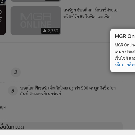
62
ง
สหรัฐฯ จับอดีตการ์ดนาซีค่ายเอา
ชวิตซ์ วัย 89 ในฟิลาเดลเฟีย
์
2,332
MGR Onli
MGR Online 
เสนอ ประสบก
เว็บไซต์ แ
นโยบายสิทธ
2
า
มากขึ้นเรื่อยๆ!ยอดตายแผ่นดินไหวแฝดในเวเนฯพุ่งไม่หยุด
4
ล่าสุดแตะระดับเกิน4,300รายแล้ว
วอื่นในหมวด