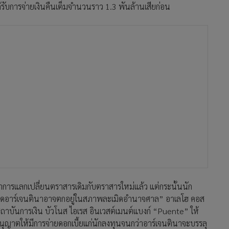
ได้รับการจ่ายเงินคืนเต็มจำนวนราว 1.3 พันล้านเสียก่อน
ทำการแลกเปลี่ยนตราสารเดิมกับตราสารใหม่แล้ว แต่กระนั้นนัก
ที่สุดอาร์เจนตินาอาจตกอยู่ในสภาพละเมิดอำนาจศาล” อาเลโฮ คอส
าบันการเงิน บัวโนส ไอเรส อินเวสต์เมนต์แบงก์ “Puente” ให้
ุญาตให้มีการจ่ายดอกเบี้ยแก่นักลงทุนจนกว่าอาร์เจนตินาจะบรรลุ