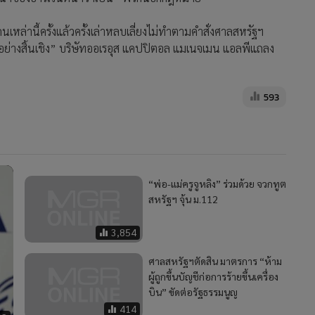
เหล่านี้ครั้งแล้วครั้งเล่าหลบเลี่ยงไม่ทำตามคำสั่งศาลสหรัฐฯ
ย่างสิ้นเชิง” บริษัทออเรอุส แคปปิตอล แมเนจเมน แอลพีแถลง
593
“พ่อ-แม่ครูจูหลิง” ร่วมด้วย จวกทูต
สหรัฐฯ จุ้น ม.112
3,854
ศาลสหรัฐฯตัดสิน มาตรการ “ห้าม
ผู้ถูกขึ้นบัญชีก่อการร้ายขึ้นเครื่อง
บิน” ขัดต่อรัฐธรรมนูญ
414