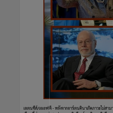
•
Management & HR
•
MGR Live
•
Infographic
•
การเมือง
•
ท่องเที่ยว
•
กีฬา
•
ต่างประเทศ
•
Special Scoop
•
เศรษฐกิจ-ธุรกิจ
•
จีน
•
ชุมชน-คุณภาพชีวิต
•
อาชญากรรม
•
Motoring
•
เกม
•
วิทยาศาสตร์
•
SMEs
เอเจนซีส์/เอเอฟพี - หลังจากอาร์เจนตินาเกิดภาวะไม่สาม
•
หุ้น