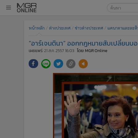
เลือกเครื่องมือท
•
หน้าหลัก
หน้าหลัก
ต่างประเทศ
ข่าวต่างประเทศ
แคนาดาและละติ
ค้นหา
•
ทันเหตุการณ์
Google
•
ภาคใต้
“อาร์เจนตินา” ออกกฎหมายสับเปลี่ยนบอนด์
•
ภูมิภาค
MGR Onl
เผยแพร่:
21 ส.ค. 2557 16:03
โดย: MGR Online
•
Online Section
ค้นหาขั
•
บันเทิง
•
ผู้จัดการรายวัน
•
คอลัมนิสต์
•
ละคร
•
CbizReview
•
Cyber BIZ
•
ผู้จัดกวน
•
Good health & Well-being
•
Green Innovation & SD