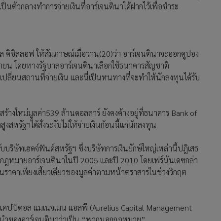
ป็นตัวกลางทำการจ่ายเงินที่อาร์เจนตินาได้ฝากไว้เพื่อชำระ
ิล คิซิลลอฟ ให้สัมภาษณ์เมื่อวาน(20)ว่า อาร์เจนตินาจะออกคูปอง
ยายน โดยทางรัฐบาลอาร์เจนตินาเลือกใช้ธนาคารสัญชาติ
เปลี่ยนสถานที่จ่ายเงิน และนี่เป็นหนทางที่จะทำให้นักลงทุนได้รับ
สร้างใหม่มูลค่า539 ล้านดอลลาร์ ยังคงค้างอยู่ที่ธนาคาร Bank of
งสหรัฐฯได้สั่งระงับไม่ให้จ่ายเงินก้อนนี้แก่นักลงทุน
บบริษัทเฮดจ์ฟันด์สหรัฐฯ ซึ่งบริษัทการเงินยักษ์ใหญ่เหล่านี้ปฎิเสธ
ใต้กฎหมายอาร์เจนตินาในปี 2005 และปี 2010 โดยเฟร์นันเดซกล่า
มาในราคาเพียงเสี้ยวเดียวของมูลค่าตามหน้าตราสารในช่วงวิกฤต
ุส แคปปิตอล แมเนจเมน แอลพี (Aurelius Capital Management
ผู้นำของอาร์เจนตินาว่าเป็น “พวกนอกกฎหมาย”