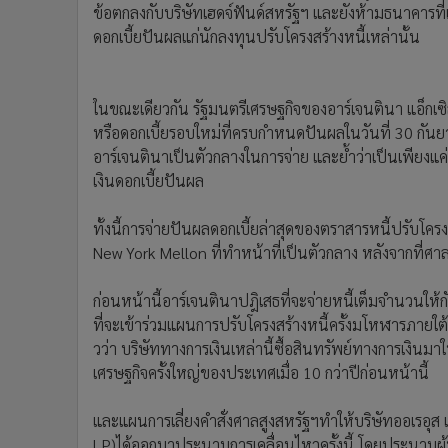
ข้อตกลงกับบริษัทเฮดจ์ฟันด์สหรัฐฯ และยังห้ามธนาคารที่เ
ดอกเบี้ยปันผลแก่นักลงทุนปรับโครงสร้างหนี้เหล่านั้น
ในขณะเดียวกัน รัฐมนตรีเศรษฐกิจของอาร์เจนตินา แอ็กเซ
หรือดอกเบี้ยรอบใหม่ที่ครบกำหนดปันผลในวันที่ 30 กัน
อาร์เจนตินาเป็นตัวกลางในการจ่าย และย้ำว่าเป็นเพียงแค่
เงินดอกเบี้ยปันผล
ทั้งนี้การจ่ายปันผลดอกเบี้ยล่าสุดของตราสารหนี้ปรับโครง
New York Mellon ที่ทำหน้าที่เป็นตัวกลาง หลังจากที่ศาลสู
ก่อนหน้านี้อาร์เจนตินาปฎิเสธที่จะจ่ายหนี้เต็มจำนวนให้กั
ที่จะเข้าร่วมแผนการปรับโครงสร้างหนี้ครั้งมโหฬารภาย
วว่า บริษัททางการเงินเหล่านี้ซื้อสินทรัพย์ทางการเงิน
เศรษฐกิจครั้งใหญ่ของประเทศเมื่อ 10 กว่าปีก่อนหน้านี้
และแผนการเลี่ยงคำสั่งศาลสูงสหรัฐฯทำให้บริษัทออเรอ
LP)ได้ออกมาประนามการเคลื่อนไหวครั้งนี้ โดยประนาม