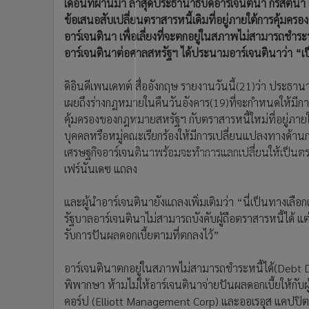
เดือนที่ผ่านมา ล่าสุดประธานาธิบดีอาร์เจนตินา กริสตีนา
•
อินโดจีน
ข้อเสนอสับเปลี่ยนตราสารหนี้เดิมที่อยู่ภายใต้การคุ
•
กองทุนรวม
อาร์เจนตินา เพื่อเลี่ยงที่จะตกอยู่ในสภาพไม่สามารถชำระ
•
Celeb Online
อาร์เจนตินาต่อศาลสหรัฐฯ ได้ประนามอาร์เจนตินาว่า
•
Factcheck
•
ญี่ปุ่น
ดิอินดีเพนเดทต์ สื่ออังกฤษ รายงานวันนี้(21)ว่า ประธานาธ
เผยถึงร่างกฎหมายในคืนวันอังคาร(19)ที่จะกำหนดให้มีการแ
•
News1
คุ้มครองของกฎหมายสหรัฐฯ กับตราสารหนี้ใหม่ที่อยู่ภาย
•
Gotomanager
บุคคลหรือหมู่คณะเรียกร้องให้มีการเปลี่ยนแปลงทางด้า
เศรษฐกิจอาร์เจนตินาพร้อมจะทำการแลกเปลี่ยนให้เป็นตร
เฟร์นันเดซ แถลง
และผู้นำอาร์เจนตินายังแถลงเพิ่มเติมว่า “นี่เป็นทางเลือก
รัฐบาลอาร์เจนตินาไม่สามารถบังคับผู้ถือตราสารหนี้ได้ แต่
รับการปันผลดอกเบี้ยตามที่ตกลงไว้”
อาร์เจนตินาตกอยู่ในสภาพไม่สามารถชำระหนี้ได้(Debt D
พิพากษา ห้ามไม่ให้อาร์เจนตินาจ่ายปันผลดอกเบี้ยให้กับผ
คอร์ป (Elliott Management Corp) และออเรอุส แคปปิ